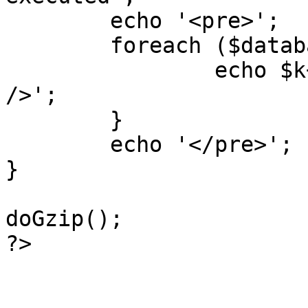
	echo '<pre>';

 	foreach ($database->_log as $k=>$sql) {

 		echo $k+1 . "\n" . $sql . '<hr 
/>';

	}

	echo '</pre>';

}

doGzip();

?>