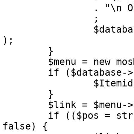
		. "\n ORDER BY parent, ordering"

		;

		$database->setQuery( $query, 0, 1 
);

	}

	$menu = new mosMenu( $database );

	if ($database->loadObject( $menu )) {

		$Itemid = $menu->id;

	}

	$link = $menu->link;

	if (($pos = strpos( $link, '?' )) !== 
false) {
