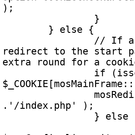
);

		}

	} else {

		// If a sessioncookie exists, 
redirect to the start p
extra round for a cooki
		if (isset( 
$_COOKIE[mosMainFrame::
		mosRedirect( $mosConfig_live_site 
.'/index.php' );

		} else {

			mosRedirect(