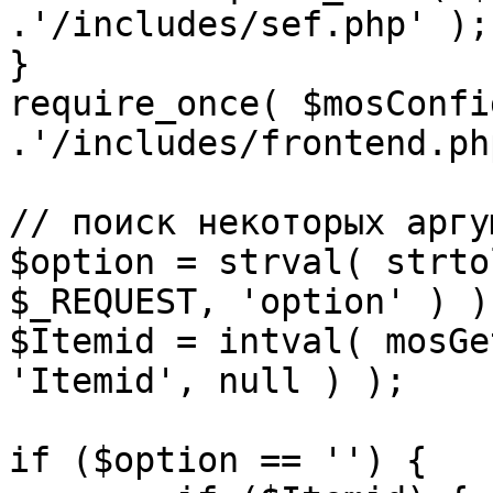
.'/includes/sef.php' );

}

require_once( $mosConfi
.'/includes/frontend.ph
// поиск некоторых аргу
$option = strval( strto
$_REQUEST, 'option' ) ) 
$Itemid = intval( mosGe
'Itemid', null ) );

if ($option == '') {
