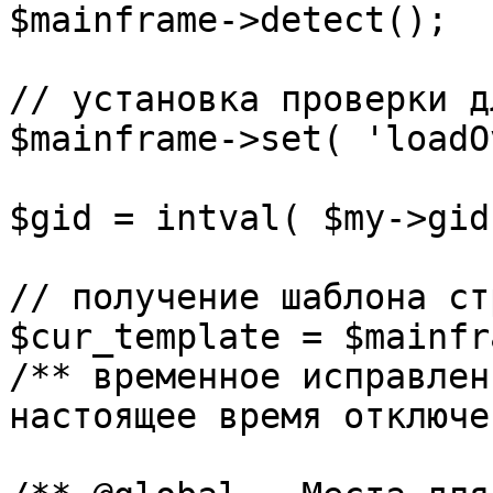
$mainframe->detect();

// установка проверки д
$mainframe->set( 'loadO
$gid = intval( $my->gid 
// получение шаблона ст
$cur_template = $mainfr
/** временное исправлен
настоящее время отключе