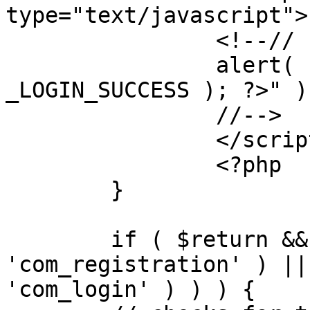
type="text/javascript">

		<!--//

		alert( "<?php echo addslashes( 
_LOGIN_SUCCESS ); ?>" );
		//-->

		</script>

		<?php

	}

	if ( $return && !( strpos( $return, 
'com_registration' ) ||
'com_login' ) ) ) {
