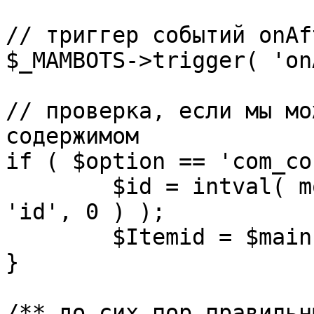
// триггер событий onAf
$_MAMBOTS->trigger( 'on
// проверка, если мы мо
содержимом

if ( $option == 'com_co
	$id = intval( mosGetParam( $_REQUEST, 
'id', 0 ) );

	$Itemid = $mainframe->getItemid( $id );

}

/** до сих пор правильн