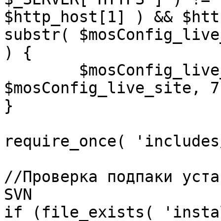
$http_host[1] ) && $htt
substr( $mosConfig_live
) {

	$mosConfig_live_site = 'https://'.substr( 
$mosConfig_live_site, 7 
}

require_once( 'includes
//Проверка подпаки уста
SVN

if (file_exists( 'insta