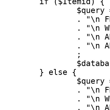
	if ($Itemid) {

		$query = "SELECT id, link"

		. "\n FROM #__menu"

		. "\n WHERE menutype = 'mainmenu'"

		. "\n AND id = " . (int) $Itemid

		. "\n AND published = 1"

		;

		$database->setQuery( $query );

	} else {

		$query = "SELECT id, link"

		. "\n FROM #__menu"

		. "\n WHERE menutype = 'mainmenu'"

		. "\n AND published = 1"
