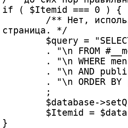
if ( $Itemid === 0 ) {

	/** Нет, используется именно главная 
страница. */

	$query = "SELECT id"

	. "\n FROM #__menu"

	. "\n WHERE menutype = 'mainmenu'"

	. "\n AND published = 1"

	. "\n ORDER BY parent, ordering"

	;

	$database->setQuery( $query, 0, 1 );

	$Itemid = $database->loadResult();

}
