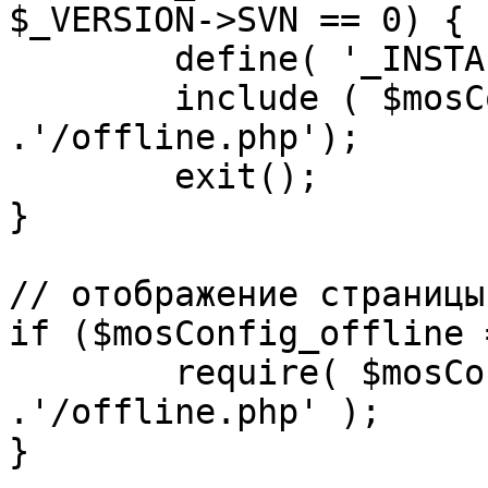
$_VERSION->SVN == 0) {

	define( '_INSTALL_CHECK', 1 );

	include ( $mosConfig_absolute_path 
.'/offline.php');

	exit();

}

// отображение страницы
if ($mosConfig_offline 
	require( $mosConfig_absolute_path 
.'/offline.php' );

}
