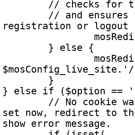
	// checks for the presence of a return url 

	// and ensures that this url is not the 
registration or logout 
		mosRedirect( $return );

	} else {

		mosRedirect( 
$mosConfig_live_site.'/
	}

} else if ($option == '
	// No cookie was set upon login. If it is 
set now, redirect to th
show error message.

	if (isset( 