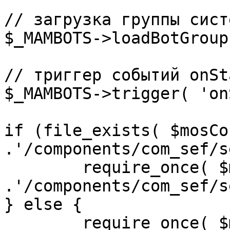
// загрузка группы сист
$_MAMBOTS->loadBotGroup
// триггер событий onSta
$_MAMBOTS->trigger( 'on
if (file_exists( $mosCo
.'/components/com_sef/s
	require_once( $mosConfig_absolute_path 
.'/components/com_sef/s
} else {

	require_once( $mosConfig_absolute_path 