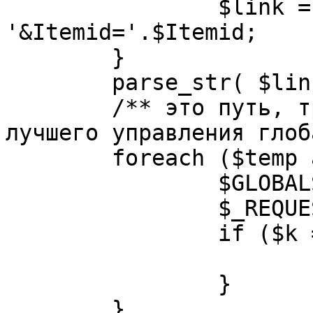
		$link = substr( $link, $pos+1 ). 
'&Itemid='.$Itemid;

	}

	parse_str( $link, $temp );

	/** это путь, требуется переделать для 
лучшего управления глоб
	foreach ($temp as $k=>$v) {

		$GLOBALS[$k] = $v;

		$_REQUEST[$k] = $v;

		if ($k == 'option') {

			$option = $v;
		}

	}
