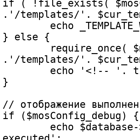
if ( !file_exists( $mos
.'/templates/'. $cur_te
	echo _TEMPLATE_WARN . $cur_template;

} else {

	require_once( $mosConfig_absolute_path 
.'/templates/'. $cur_te
	echo '<!-- '. time() .' -->';

}

// отображение выполнен
if ($mosConfig_debug) {

	echo $database->_ticker . ' queries 
executed';
