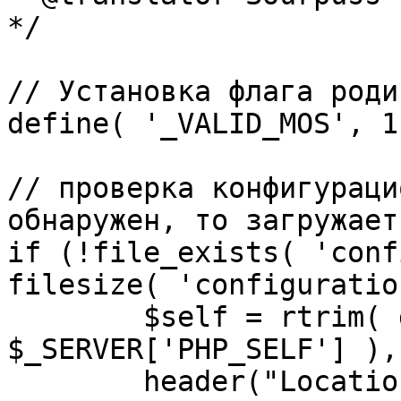
*/

// Установка флага роди
define( '_VALID_MOS', 1 
// проверка конфигураци
обнаружен, то загружает
if (!file_exists( 'conf
filesize( 'configuratio
	$self = rtrim( dirname( 
$_SERVER['PHP_SELF'] ),
	header("Location: http://" . 