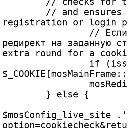
	// checks for the presence of a return url 

	// and ensures that this url is not the 
registration or login pa
		// Если sessioncookie существует, 
редирект на заданную ст
extra round for a cooki
		if (isset( 
$_COOKIE[mosMainFrame::
		mosRedirect( $return );

	} else {

			mosRedirect(
$mosConfig_live_site .'
option=cookiecheck&retu