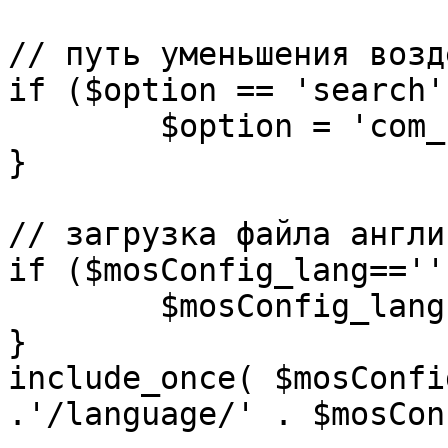
// путь уменьшения возд
if ($option == 'search')
	$option = 'com_search';

}

// загрузка файла англи
if ($mosConfig_lang=='')
	$mosConfig_lang = 'english';

}

include_once( $mosConfi
.'/language/' . $mosCon