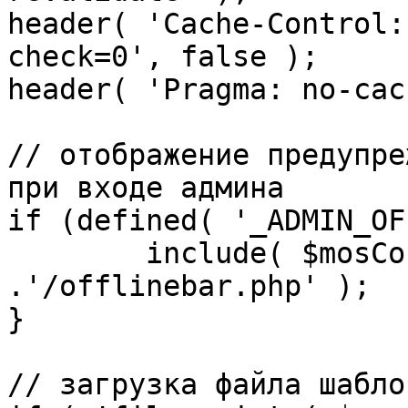
header( 'Cache-Control:
check=0', false );

header( 'Pragma: no-cac
// отображение предупре
при входе админа

if (defined( '_ADMIN_OF
	include( $mosConfig_absolute_path 
.'/offlinebar.php' );

}

// загрузка файла шаблон