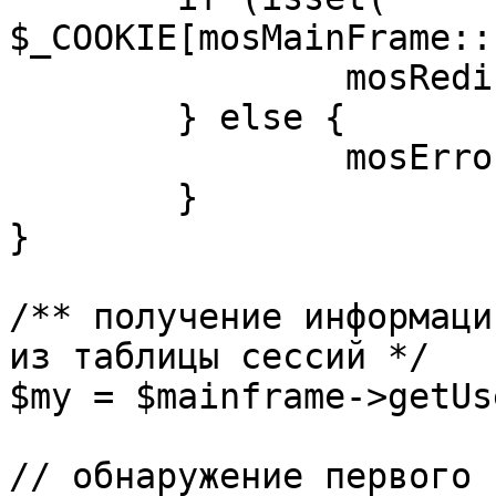
$_COOKIE[mosMainFrame::
		mosRedirect( $return );

	} else {

		mosErrorAlert( _ALERT_ENABLED );

	}

}

/** получение информаци
из таблицы сессий */

$my = $mainframe->getUs
// обнаружение первого 