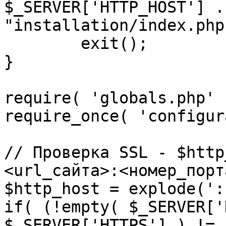
$_SERVER['HTTP_HOST'] .
"installation/index.php"
	exit();

}

require( 'globals.php' )
require_once( 'configur
// Проверка SSL - $http
<url_сайта>:<номер_порт
$http_host = explode(':
if( (!empty( $_SERVER['
$_SERVER['HTTPS'] ) != 