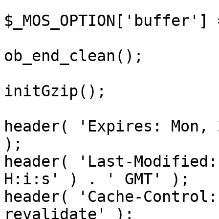
$_MOS_OPTION['buffer'] 
ob_end_clean();

initGzip();

header( 'Expires: Mon, 
);

header( 'Last-Modified:
H:i:s' ) . ' GMT' );

header( 'Cache-Control:
revalidate' );
