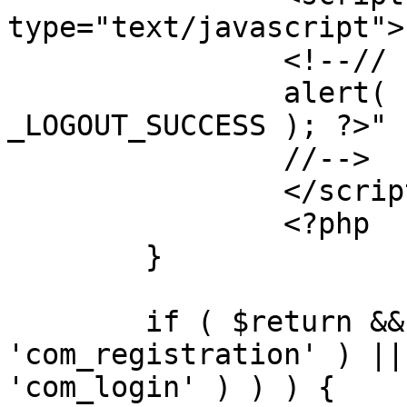
type="text/javascript">

		<!--//

		alert( "<?php echo addslashes( 
_LOGOUT_SUCCESS ); ?>" )
		//-->

		</script>

		<?php

	}

	if ( $return && !( strpos( $return, 
'com_registration' ) ||
'com_login' ) ) ) {
