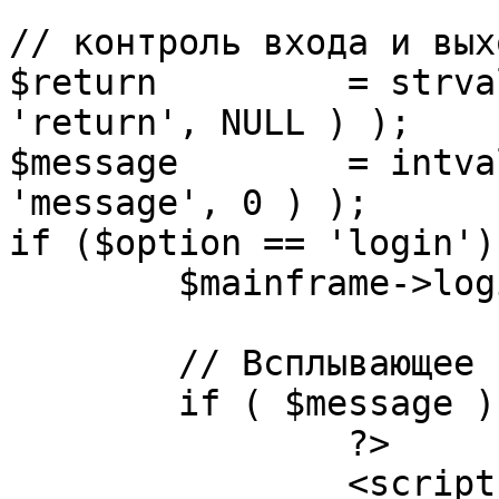
// контроль входа и вых
$return 	= strval( mosGetParam( $_REQUEST, 
'return', NULL ) );

$message 	= intval( mosGetParam( $_POST, 
'message', 0 ) );

if ($option == 'login') 
	$mainframe->login();

	// Всплывающее сообщение JS

	if ( $message ) {

		?>

		<script language="javascript" 