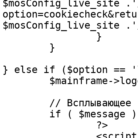
$mosConfig_live_site .'
option=cookiecheck&retu
$mosConfig_live_site .'
		}

	}

} else if ($option == '
	$mainframe->logout();

	// Всплывающее сообщение JS

	if ( $message ) {

		?>

		<script language="javascript" 