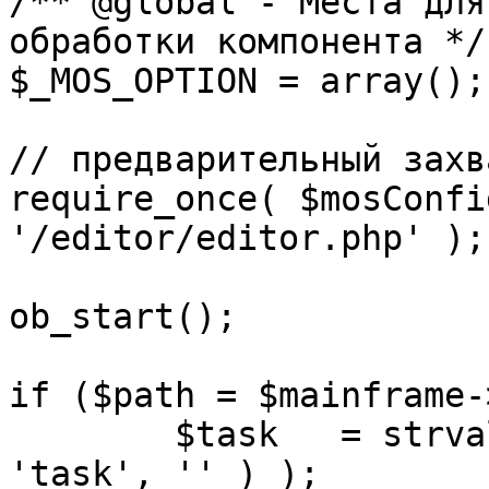
/** @global - Места для
обработки компонента */

$_MOS_OPTION = array();

// предварительный захв
require_once( $mosConfi
'/editor/editor.php' );

ob_start();		 

if ($path = $mainframe-
	$task 	= strval( mosGetParam( $_REQUEST, 
'task', '' ) );
