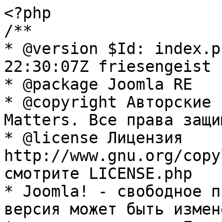
<?php

/**

* @version $Id: index.p
22:30:07Z friesengeist $
* @package Joomla RE

* @copyright Авторские 
Matters. Все права защи
* @license Лицензия 
http://www.gnu.org/copy
смотрите LICENSE.php

* Joomla! - свободное п
версия может быть измене