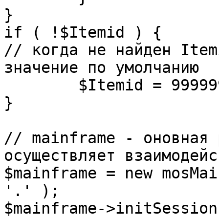
}

if ( !$Itemid ) {

// когда не найден Item
значение по умолчанию

	$Itemid = 99999999;

} 

// mainframe - оновная 
осуществляет взаимодейс
$mainframe = new mosMai
'.' );

$mainframe->initSession(