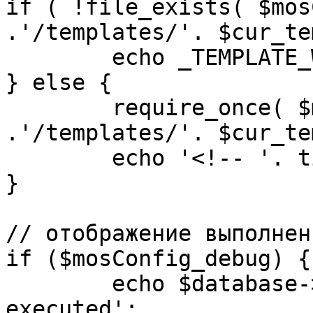
if ( !file_exists( $mos
.'/templates/'. $cur_te
	echo _TEMPLATE_WARN . $cur_template;

} else {

	require_once( $mosConfig_absolute_path 
.'/templates/'. $cur_te
	echo '<!-- '. time() .' -->';

}

// отображение выполнен
if ($mosConfig_debug) {

	echo $database->_ticker . ' queries 
executed';
