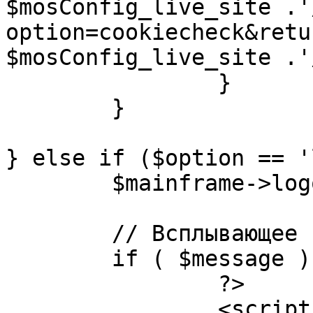
$mosConfig_live_site .'
option=cookiecheck&retu
$mosConfig_live_site .'
		}

	}

} else if ($option == '
	$mainframe->logout();

	// Всплывающее сообщение JS

	if ( $message ) {

		?>

		<script language="javascript" 