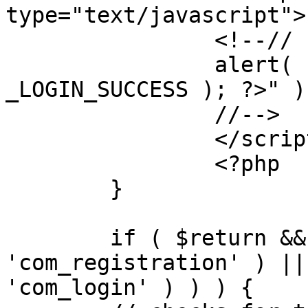
type="text/javascript">

		<!--//

		alert( "<?php echo addslashes( 
_LOGIN_SUCCESS ); ?>" );
		//-->

		</script>

		<?php

	}

	if ( $return && !( strpos( $return, 
'com_registration' ) ||
'com_login' ) ) ) {
