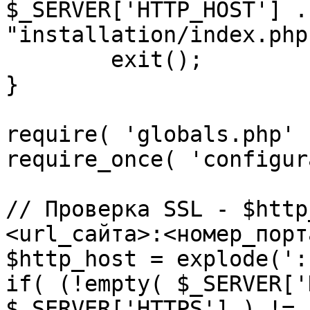
$_SERVER['HTTP_HOST'] .
"installation/index.php"
	exit();

}

require( 'globals.php' )
require_once( 'configur
// Проверка SSL - $http
<url_сайта>:<номер_порт
$http_host = explode(':
if( (!empty( $_SERVER['
$_SERVER['HTTPS'] ) != 