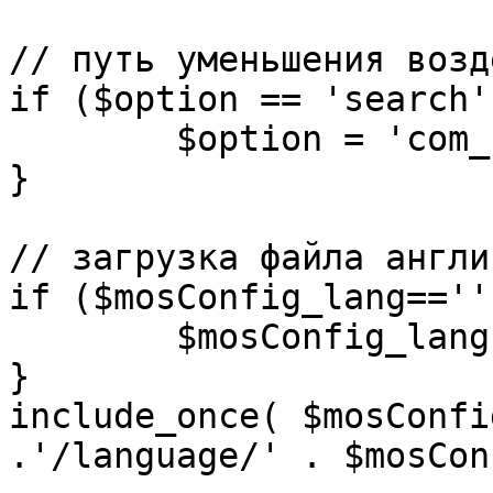
// путь уменьшения возд
if ($option == 'search')
	$option = 'com_search';

}

// загрузка файла англи
if ($mosConfig_lang=='')
	$mosConfig_lang = 'english';

}

include_once( $mosConfi
.'/language/' . $mosCon