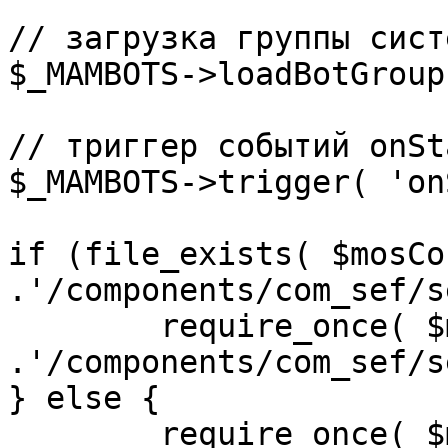
// загрузка группы сист
$_MAMBOTS->loadBotGroup
// триггер событий onSta
$_MAMBOTS->trigger( 'on
if (file_exists( $mosCo
.'/components/com_sef/s
	require_once( $mosConfig_absolute_path 
.'/components/com_sef/s
} else {

	require_once( $mosConfig_absolute_path 