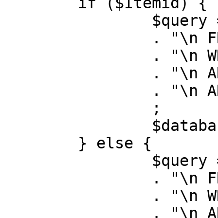
	if ($Itemid) {

		$query = "SELECT id, link"

		. "\n FROM #__menu"

		. "\n WHERE menutype = 'mainmenu'"

		. "\n AND id = " . (int) $Itemid

		. "\n AND published = 1"

		;

		$database->setQuery( $query );

	} else {

		$query = "SELECT id, link"

		. "\n FROM #__menu"

		. "\n WHERE menutype = 'mainmenu'"

		. "\n AND published = 1"
