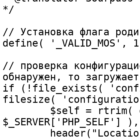
*/

// Установка флага роди
define( '_VALID_MOS', 1 
// проверка конфигураци
обнаружен, то загружает
if (!file_exists( 'conf
filesize( 'configuratio
	$self = rtrim( dirname( 
$_SERVER['PHP_SELF'] ),
	header("Location: http://" . 