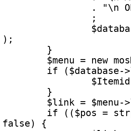
		. "\n ORDER BY parent, ordering"

		;

		$database->setQuery( $query, 0, 1 
);

	}

	$menu = new mosMenu( $database );

	if ($database->loadObject( $menu )) {

		$Itemid = $menu->id;

	}

	$link = $menu->link;

	if (($pos = strpos( $link, '?' )) !== 
false) {
