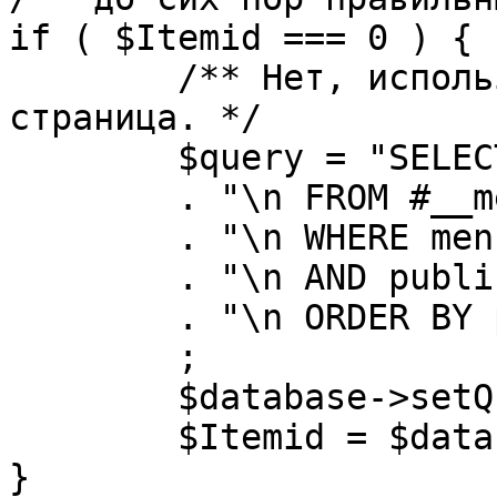
if ( $Itemid === 0 ) {

	/** Нет, используется именно главная 
страница. */

	$query = "SELECT id"

	. "\n FROM #__menu"

	. "\n WHERE menutype = 'mainmenu'"

	. "\n AND published = 1"

	. "\n ORDER BY parent, ordering"

	;

	$database->setQuery( $query, 0, 1 );

	$Itemid = $database->loadResult();

}
