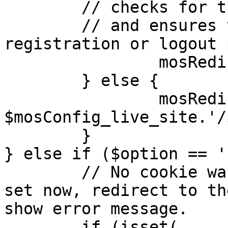
	// checks for the presence of a return url 

	// and ensures that this url is not the 
registration or logout 
		mosRedirect( $return );

	} else {

		mosRedirect( 
$mosConfig_live_site.'/
	}

} else if ($option == '
	// No cookie was set upon login. If it is 
set now, redirect to th
show error message.

	if (isset( 