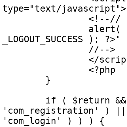
type="text/javascript">

		<!--//

		alert( "<?php echo addslashes( 
_LOGOUT_SUCCESS ); ?>" )
		//-->

		</script>

		<?php

	}

	if ( $return && !( strpos( $return, 
'com_registration' ) ||
'com_login' ) ) ) {
