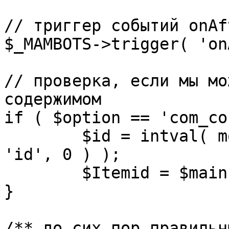
// триггер событий onAf
$_MAMBOTS->trigger( 'on
// проверка, если мы мо
содержимом

if ( $option == 'com_co
	$id = intval( mosGetParam( $_REQUEST, 
'id', 0 ) );

	$Itemid = $mainframe->getItemid( $id );

}

/** до сих пор правильн