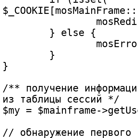
$_COOKIE[mosMainFrame::
		mosRedirect( $return );

	} else {

		mosErrorAlert( _ALERT_ENABLED );

	}

}

/** получение информаци
из таблицы сессий */

$my = $mainframe->getUs
// обнаружение первого 