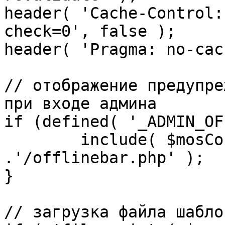
header( 'Cache-Control:
check=0', false );

header( 'Pragma: no-cac
// отображение предупре
при входе админа

if (defined( '_ADMIN_OF
	include( $mosConfig_absolute_path 
.'/offlinebar.php' );

}

// загрузка файла шаблон