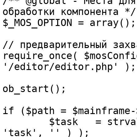
/** @global - Места для
обработки компонента */

$_MOS_OPTION = array();

// предварительный захв
require_once( $mosConfi
'/editor/editor.php' );

ob_start();		 

if ($path = $mainframe-
	$task 	= strval( mosGetParam( $_REQUEST, 
'task', '' ) );
