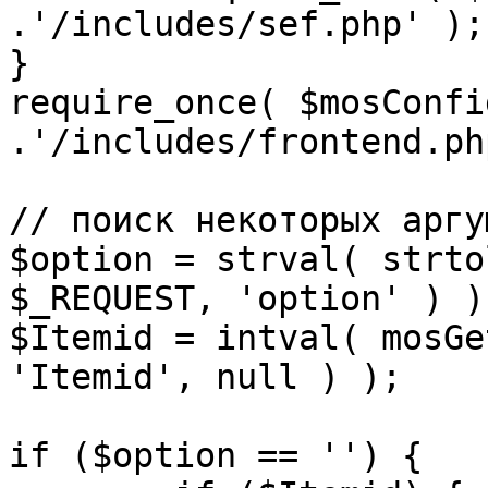
.'/includes/sef.php' );

}

require_once( $mosConfi
.'/includes/frontend.ph
// поиск некоторых аргу
$option = strval( strto
$_REQUEST, 'option' ) ) 
$Itemid = intval( mosGe
'Itemid', null ) );

if ($option == '') {
