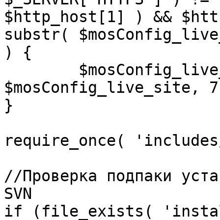
$http_host[1] ) && $htt
substr( $mosConfig_live
) {

	$mosConfig_live_site = 'https://'.substr( 
$mosConfig_live_site, 7 
}

require_once( 'includes
//Проверка подпаки уста
SVN

if (file_exists( 'insta