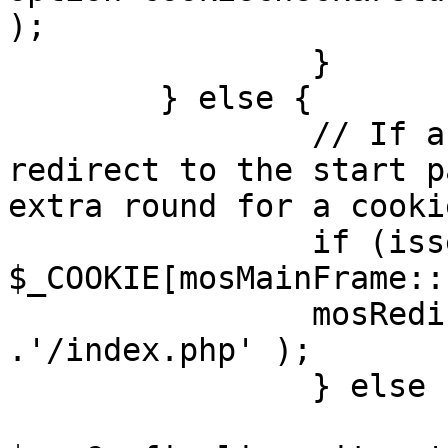
);

		}

	} else {

		// If a sessioncookie exists, 
redirect to the start p
extra round for a cooki
		if (isset( 
$_COOKIE[mosMainFrame::
		mosRedirect( $mosConfig_live_site 
.'/index.php' );

		} else {

			mosRedirect(