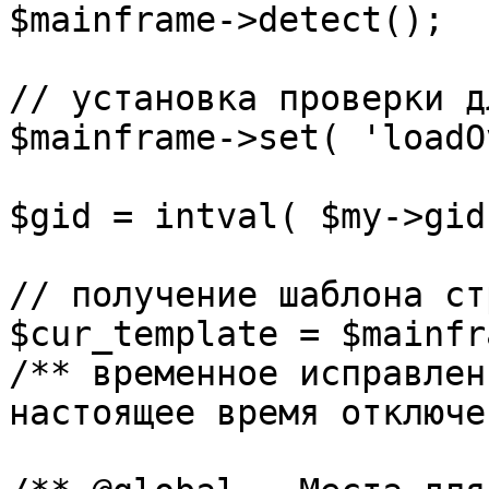
$mainframe->detect();

// установка проверки д
$mainframe->set( 'loadO
$gid = intval( $my->gid 
// получение шаблона ст
$cur_template = $mainfr
/** временное исправлен
настоящее время отключе