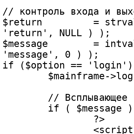
// контроль входа и вых
$return 	= strval( mosGetParam( $_REQUEST, 
'return', NULL ) );

$message 	= intval( mosGetParam( $_POST, 
'message', 0 ) );

if ($option == 'login') 
	$mainframe->login();

	// Всплывающее сообщение JS

	if ( $message ) {

		?>

		<script language="javascript" 