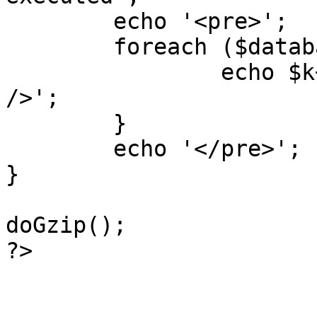
	echo '<pre>';

 	foreach ($database->_log as $k=>$sql) {

 		echo $k+1 . "\n" . $sql . '<hr 
/>';

	}

	echo '</pre>';

}

doGzip();

?>