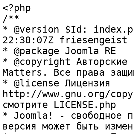
<?php

/**

* @version $Id: index.p
22:30:07Z friesengeist $
* @package Joomla RE

* @copyright Авторские 
Matters. Все права защи
* @license Лицензия 
http://www.gnu.org/copy
смотрите LICENSE.php

* Joomla! - свободное п
версия может быть измене