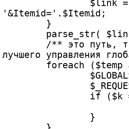
		$link = substr( $link, $pos+1 ). 
'&Itemid='.$Itemid;

	}

	parse_str( $link, $temp );

	/** это путь, требуется переделать для 
лучшего управления глоб
	foreach ($temp as $k=>$v) {

		$GLOBALS[$k] = $v;

		$_REQUEST[$k] = $v;

		if ($k == 'option') {

			$option = $v;
		}

	}
