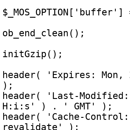
$_MOS_OPTION['buffer'] 
ob_end_clean();

initGzip();

header( 'Expires: Mon, 
);

header( 'Last-Modified:
H:i:s' ) . ' GMT' );

header( 'Cache-Control:
revalidate' );
