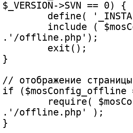
$_VERSION->SVN == 0) {

	define( '_INSTALL_CHECK', 1 );

	include ( $mosConfig_absolute_path 
.'/offline.php');

	exit();

}

// отображение страницы
if ($mosConfig_offline 
	require( $mosConfig_absolute_path 
.'/offline.php' );

}
