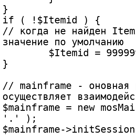
}

if ( !$Itemid ) {

// когда не найден Item
значение по умолчанию

	$Itemid = 99999999;

} 

// mainframe - оновная 
осуществляет взаимодейс
$mainframe = new mosMai
'.' );

$mainframe->initSession(