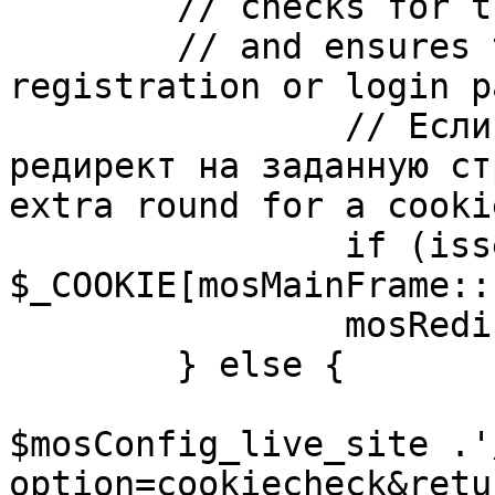
	// checks for the presence of a return url 

	// and ensures that this url is not the 
registration or login pa
		// Если sessioncookie существует, 
редирект на заданную ст
extra round for a cooki
		if (isset( 
$_COOKIE[mosMainFrame::
		mosRedirect( $return );

	} else {

			mosRedirect(
$mosConfig_live_site .'
option=cookiecheck&retu