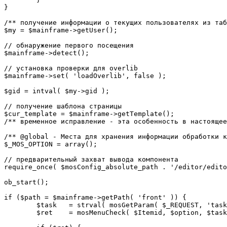
}

/** получение информации о текущих пользователях из таб
$my = $mainframe->getUser();

// обнаружение первого посещения

$mainframe->detect();

// установка проверки для overlib

$mainframe->set( 'loadOverlib', false );

$gid = intval( $my->gid );

// получение шаблона страницы

$cur_template = $mainframe->getTemplate();

/** временное исправление - эта особенность в настоящее
/** @global - Места для хранения информации обработки к
$_MOS_OPTION = array();

// предварительный захват вывода компонента

require_once( $mosConfig_absolute_path . '/editor/edito
ob_start();		 

if ($path = $mainframe->getPath( 'front' )) {

	$task 	= strval( mosGetParam( $_REQUEST, 'task', '' ) );

	$ret 	= mosMenuCheck( $Itemid, $option, $task, $gid );
