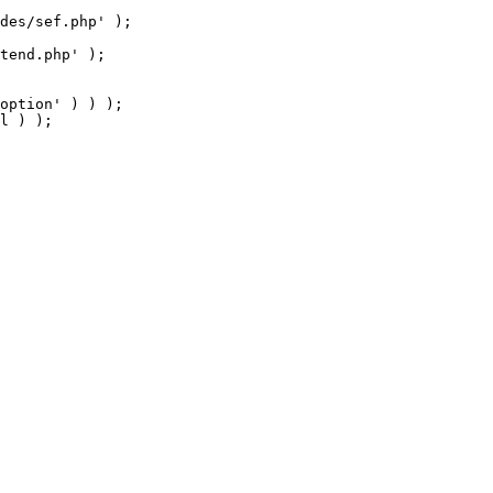
tend.php' );

option' ) ) );

l ) );
