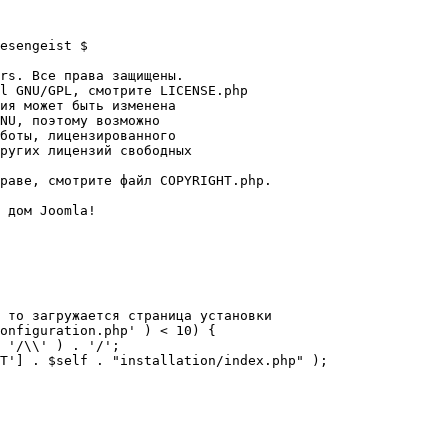
esengeist $

rs. Все права защищены.

l GNU/GPL, смотрите LICENSE.php

ия может быть изменена

NU, поэтому возможно

боты, лицензированного

ругих лицензий свободных 

раве, смотрите файл COPYRIGHT.php.

 дом Joomla!

 то загружается страница установки

onfiguration.php' ) < 10) {
