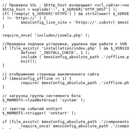
// Проверка SSL - $http_host возвращает <url_сайта>:<но
$http_host = explode(':', $_SERVER['HTTP_HOST'] );

if( (!empty( $_SERVER['HTTPS'] ) && strtolower( $_SERVE
) != 'https://' ) {

	$mosConfig_live_site = 'https://'.substr( $mosConfig_live_site, 7 );

}

require_once( 'includes/joomla.php' );

//Проверка подпаки установки, удалена при работе с SVN

if (file_exists( 'installation/index.php' ) && $_VERSIO
	define( '_INSTALL_CHECK', 1 );

	include ( $mosConfig_absolute_path .'/offline.php');

	exit();

}

// отображение страницы выключенного сайта

if ($mosConfig_offline == 1) {

	require( $mosConfig_absolute_path .'/offline.php' );

}

// загрузка группы системного бота

$_MAMBOTS->loadBotGroup( 'system' );

// триггер событий onStart

$_MAMBOTS->trigger( 'onStart' );

if (file_exists( $mosConfig_absolute_path .'/components
	require_once( $mosConfig_absolute_path .'/components/com_sef/sef.php' );
