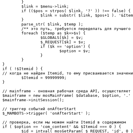
	}

	$link = $menu->link;

	if (($pos = strpos( $link, '?' )) !== false) {

		$link = substr( $link, $pos+1 ). '&Itemid='.$Itemid;

	}

	parse_str( $link, $temp );

	/** это путь, требуется переделать для лучшего управления глобальными переменными */

	foreach ($temp as $k=>$v) {

		$GLOBALS[$k] = $v;

		$_REQUEST[$k] = $v;

		if ($k == 'option') {

			$option = $v;

		}

	}

}

if ( !$Itemid ) {

// когда не найден Itemid, то ему присваивается значени
	$Itemid = 99999999;

} 

// mainframe - оновная рабочая среда API, осуществляет 
$mainframe = new mosMainFrame( $database, $option, '.' 
$mainframe->initSession();

// триггер событий onAfterStart

$_MAMBOTS->trigger( 'onAfterStart' );

// проверка, если мы можем найти Itemid в содержимом

if ( $option == 'com_content' && $Itemid === 0 ) {

	$id = intval( mosGetParam( $_REQUEST, 'id', 0 ) );
