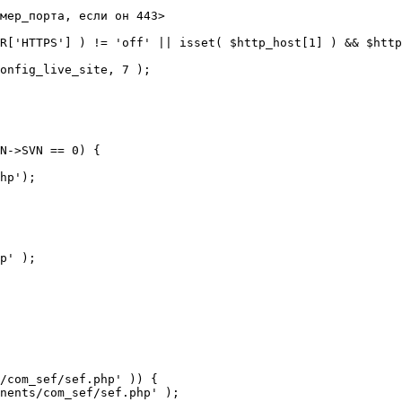
мер_порта, если он 443>

R['HTTPS'] ) != 'off' || isset( $http_host[1] ) && $http
N->SVN == 0) {

/com_sef/sef.php' )) {
