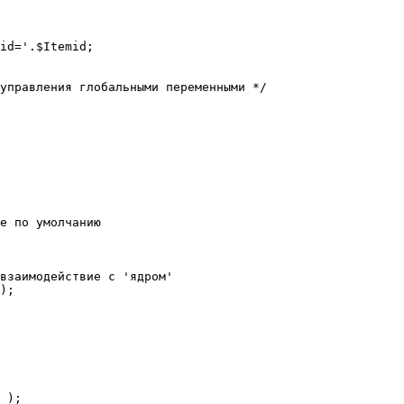
е по умолчанию

взаимодействие с 'ядром'

);
