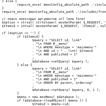
} else {

	require_once( $mosConfig_absolute_path .'/includes/sef.php' );

}

require_once( $mosConfig_absolute_path .'/includes/fron
// поиск некоторых аргументов url (или form)

$option = strval( strtolower( mosGetParam( $_REQUEST, '
$Itemid = intval( mosGetParam( $_REQUEST, 'Itemid', nul
if ($option == '') {

	if ($Itemid) {

		$query = "SELECT id, link"

		. "\n FROM #__menu"

		. "\n WHERE menutype = 'mainmenu'"

		. "\n AND id = " . (int) $Itemid

		. "\n AND published = 1"

		;

		$database->setQuery( $query );

	} else {

		$query = "SELECT id, link"

		. "\n FROM #__menu"

		. "\n WHERE menutype = 'mainmenu'"

		. "\n AND published = 1"

		. "\n ORDER BY parent, ordering"

		;

		$database->setQuery( $query, 0, 1 );

	}

	$menu = new mosMenu( $database );

	if ($database->loadObject( $menu )) {

		$Itemid = $menu->id;
