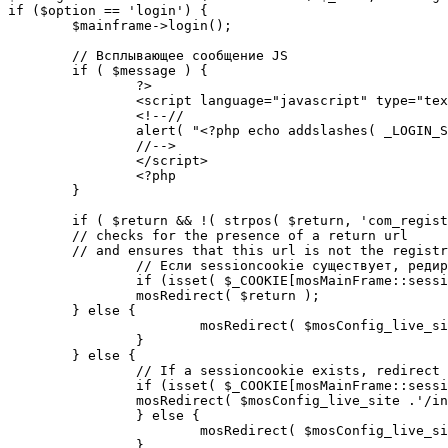
if ($option == 'login') {

	$mainframe->login();

	// Всплывающее сообщение JS

	if ( $message ) {

		?>

		<script language="javascript" type="text/javascript">

		<!--//

		alert( "<?php echo addslashes( _LOGIN_SUCCESS ); ?>" );

		//-->

		</script>

		<?php

	}

	if ( $return && !( strpos( $return, 'com_registration' ) || strpos( $return, 'com_login' ) ) ) {

	// checks for the presence of a return url 

	// and ensures that this url is not the registration or login pages

		// Если sessioncookie существует, редирект на заданную страницу. Otherwise, take an extra round for a cookiecheck

		if (isset( $_COOKIE[mosMainFrame::sessionCookieName()] )) {

		mosRedirect( $return );

	} else {

			mosRedirect( $mosConfig_live_site .'/index.php?option=cookiecheck&return=' . urlencode( $return ) );

		}

	} else {

		// If a sessioncookie exists, redirect to the start page. Otherwise, take an extra round for a cookiecheck

		if (isset( $_COOKIE[mosMainFrame::sessionCookieName()] )) {

		mosRedirect( $mosConfig_live_site .'/index.php' );

		} else {

			mosRedirect( $mosConfig_live_site .'/index.php?option=cookiecheck&return=' . urlencode( $mosConfig_live_site .'/index.php' ) );

		}
