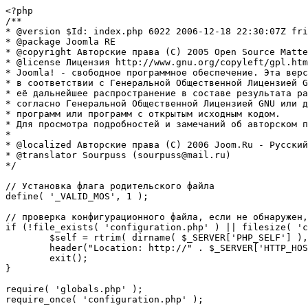
<?php

/**

* @version $Id: index.php 6022 2006-12-18 22:30:07Z fri
* @package Joomla RE

* @copyright Авторские права (C) 2005 Open Source Matte
* @license Лицензия http://www.gnu.org/copyleft/gpl.htm
* Joomla! - свободное программное обеспечение. Эта верс
* в соответствии с Генеральной Общественной Лицензией G
* её дальнейшее распространение в составе результата ра
* согласно Генеральной Общественной Лицензией GNU или д
* программ или программ с открытым исходным кодом.

* Для просмотра подробностей и замечаний об авторском п
* 

* @localized Авторские права (C) 2006 Joom.Ru - Русский
* @translator Sourpuss (sourpuss@mail.ru)

*/

// Установка флага родительского файла 

define( '_VALID_MOS', 1 );

// проверка конфигурационного файла, если не обнаружен,
if (!file_exists( 'configuration.php' ) || filesize( 'c
	$self = rtrim( dirname( $_SERVER['PHP_SELF'] ), '/\\' ) . '/';

	header("Location: http://" . $_SERVER['HTTP_HOST'] . $self . "installation/index.php" );

	exit();

}

require( 'globals.php' );

require_once( 'configuration.php' );
