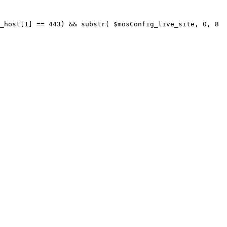
_host[1] == 443) && substr( $mosConfig_live_site, 0, 8 