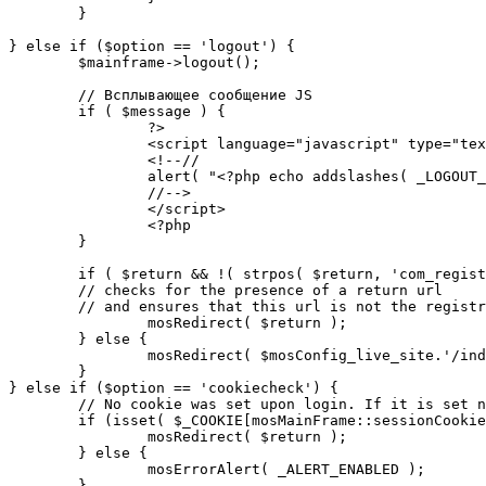
	}

} else if ($option == 'logout') {

	$mainframe->logout();

	// Всплывающее сообщение JS

	if ( $message ) {

		?>

		<script language="javascript" type="text/javascript">

		<!--//

		alert( "<?php echo addslashes( _LOGOUT_SUCCESS ); ?>" );

		//-->

		</script>

		<?php

	}

	if ( $return && !( strpos( $return, 'com_registration' ) || strpos( $return, 'com_login' ) ) ) {

	// checks for the presence of a return url 

	// and ensures that this url is not the registration or logout pages

		mosRedirect( $return );

	} else {

		mosRedirect( $mosConfig_live_site.'/index.php' );

	}

} else if ($option == 'cookiecheck') {

	// No cookie was set upon login. If it is set now, redirect to the given page. Otherwise, show error message.

	if (isset( $_COOKIE[mosMainFrame::sessionCookieName()] )) {

		mosRedirect( $return );

	} else {

		mosErrorAlert( _ALERT_ENABLED );

	}
