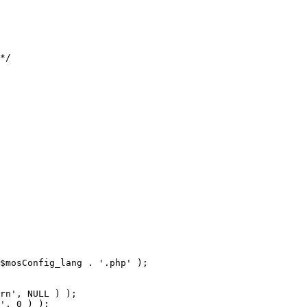
$mosConfig_lang . '.php' );
