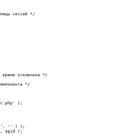
лицы сессий */

 время отключена */

омпонента */

r.php' );
