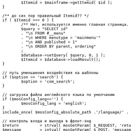
	$Itemid = $mainframe->getItemid( $id );

}

/** до сих пор правильный Itemid?? */

if ( $Itemid === 0 ) {

	/** Нет, используется именно главная страница. */

	$query = "SELECT id"

	. "\n FROM #__menu"

	. "\n WHERE menutype = 'mainmenu'"

	. "\n AND published = 1"

	. "\n ORDER BY parent, ordering"

	;

	$database->setQuery( $query, 0, 1 );

	$Itemid = $database->loadResult();

}

// путь уменьшения воздействия на шаблоны

if ($option == 'search') {

	$option = 'com_search';

}

// загрузка файла английского языка по умолчанию

if ($mosConfig_lang=='') {

	$mosConfig_lang = 'english';

}

include_once( $mosConfig_absolute_path .'/language/' . 
// контроль входа и выхода в фронт-энд 

$return 	= strval( mosGetParam( $_REQUEST, 'return', NULL ) );

$message 	= intval( mosGetParam( $_POST, 'message', 0 ) );
