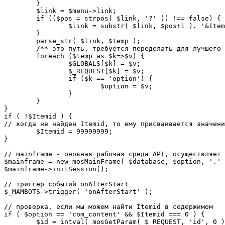
	}

	$link = $menu->link;

	if (($pos = strpos( $link, '?' )) !== false) {

		$link = substr( $link, $pos+1 ). '&Itemid='.$Itemid;

	}

	parse_str( $link, $temp );

	/** это путь, требуется переделать для лучшего управления глобальными переменными */

	foreach ($temp as $k=>$v) {

		$GLOBALS[$k] = $v;

		$_REQUEST[$k] = $v;

		if ($k == 'option') {

			$option = $v;

		}

	}

}

if ( !$Itemid ) {

// когда не найден Itemid, то ему присваивается значени
	$Itemid = 99999999;

} 

// mainframe - оновная рабочая среда API, осуществляет 
$mainframe = new mosMainFrame( $database, $option, '.' 
$mainframe->initSession();

// триггер событий onAfterStart

$_MAMBOTS->trigger( 'onAfterStart' );

// проверка, если мы можем найти Itemid в содержимом

if ( $option == 'com_content' && $Itemid === 0 ) {

	$id = intval( mosGetParam( $_REQUEST, 'id', 0 ) );
