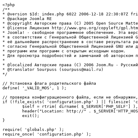
<?php

/**

* @version $Id: index.php 6022 2006-12-18 22:30:07Z fri
* @package Joomla RE

* @copyright Авторские права (C) 2005 Open Source Matte
* @license Лицензия http://www.gnu.org/copyleft/gpl.htm
* Joomla! - свободное программное обеспечение. Эта верс
* в соответствии с Генеральной Общественной Лицензией G
* её дальнейшее распространение в составе результата ра
* согласно Генеральной Общественной Лицензией GNU или д
* программ или программ с открытым исходным кодом.

* Для просмотра подробностей и замечаний об авторском п
* 

* @localized Авторские права (C) 2006 Joom.Ru - Русский
* @translator Sourpuss (sourpuss@mail.ru)

*/

// Установка флага родительского файла 

define( '_VALID_MOS', 1 );

// проверка конфигурационного файла, если не обнаружен,
if (!file_exists( 'configuration.php' ) || filesize( 'c
	$self = rtrim( dirname( $_SERVER['PHP_SELF'] ), '/\\' ) . '/';

	header("Location: http://" . $_SERVER['HTTP_HOST'] . $self . "installation/index.php" );

	exit();

}

require( 'globals.php' );

require_once( 'configuration.php' );
