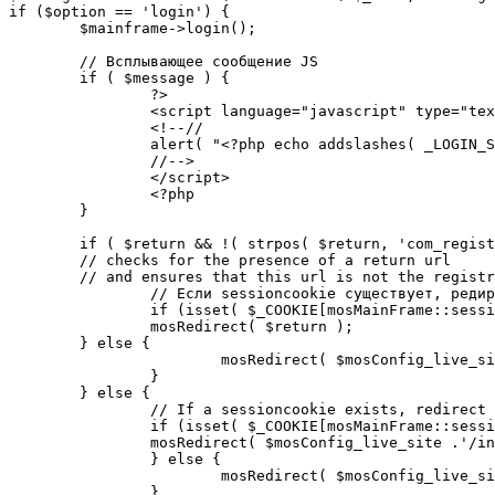
if ($option == 'login') {

	$mainframe->login();

	// Всплывающее сообщение JS

	if ( $message ) {

		?>

		<script language="javascript" type="text/javascript">

		<!--//

		alert( "<?php echo addslashes( _LOGIN_SUCCESS ); ?>" );

		//-->

		</script>

		<?php

	}

	if ( $return && !( strpos( $return, 'com_registration' ) || strpos( $return, 'com_login' ) ) ) {

	// checks for the presence of a return url 

	// and ensures that this url is not the registration or login pages

		// Если sessioncookie существует, редирект на заданную страницу. Otherwise, take an extra round for a cookiecheck

		if (isset( $_COOKIE[mosMainFrame::sessionCookieName()] )) {

		mosRedirect( $return );

	} else {

			mosRedirect( $mosConfig_live_site .'/index.php?option=cookiecheck&return=' . urlencode( $return ) );

		}

	} else {

		// If a sessioncookie exists, redirect to the start page. Otherwise, take an extra round for a cookiecheck

		if (isset( $_COOKIE[mosMainFrame::sessionCookieName()] )) {

		mosRedirect( $mosConfig_live_site .'/index.php' );

		} else {

			mosRedirect( $mosConfig_live_site .'/index.php?option=cookiecheck&return=' . urlencode( $mosConfig_live_site .'/index.php' ) );

		}
