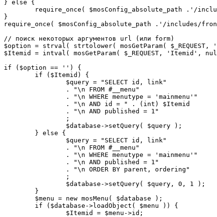
} else {

	require_once( $mosConfig_absolute_path .'/includes/sef.php' );

}

require_once( $mosConfig_absolute_path .'/includes/fron
// поиск некоторых аргументов url (или form)

$option = strval( strtolower( mosGetParam( $_REQUEST, '
$Itemid = intval( mosGetParam( $_REQUEST, 'Itemid', nul
if ($option == '') {

	if ($Itemid) {

		$query = "SELECT id, link"

		. "\n FROM #__menu"

		. "\n WHERE menutype = 'mainmenu'"

		. "\n AND id = " . (int) $Itemid

		. "\n AND published = 1"

		;

		$database->setQuery( $query );

	} else {

		$query = "SELECT id, link"

		. "\n FROM #__menu"

		. "\n WHERE menutype = 'mainmenu'"

		. "\n AND published = 1"

		. "\n ORDER BY parent, ordering"

		;

		$database->setQuery( $query, 0, 1 );

	}

	$menu = new mosMenu( $database );

	if ($database->loadObject( $menu )) {

		$Itemid = $menu->id;
