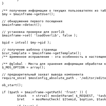
}

/** получение информации о текущих пользователях из таб
$my = $mainframe->getUser();

// обнаружение первого посещения

$mainframe->detect();

// установка проверки для overlib

$mainframe->set( 'loadOverlib', false );

$gid = intval( $my->gid );

// получение шаблона страницы

$cur_template = $mainframe->getTemplate();

/** временное исправление - эта особенность в настоящее
/** @global - Места для хранения информации обработки к
$_MOS_OPTION = array();

// предварительный захват вывода компонента

require_once( $mosConfig_absolute_path . '/editor/edito
ob_start();		 

if ($path = $mainframe->getPath( 'front' )) {

	$task 	= strval( mosGetParam( $_REQUEST, 'task', '' ) );

	$ret 	= mosMenuCheck( $Itemid, $option, $task, $gid );
