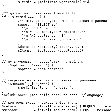
	$Itemid = $mainframe->getItemid( $id );

}

/** до сих пор правильный Itemid?? */

if ( $Itemid === 0 ) {

	/** Нет, используется именно главная страница. */

	$query = "SELECT id"

	. "\n FROM #__menu"

	. "\n WHERE menutype = 'mainmenu'"

	. "\n AND published = 1"

	. "\n ORDER BY parent, ordering"

	;

	$database->setQuery( $query, 0, 1 );

	$Itemid = $database->loadResult();

}

// путь уменьшения воздействия на шаблоны

if ($option == 'search') {

	$option = 'com_search';

}

// загрузка файла английского языка по умолчанию

if ($mosConfig_lang=='') {

	$mosConfig_lang = 'english';

}

include_once( $mosConfig_absolute_path .'/language/' . 
// контроль входа и выхода в фронт-энд 

$return 	= strval( mosGetParam( $_REQUEST, 'return', NULL ) );

$message 	= intval( mosGetParam( $_POST, 'message', 0 ) );
