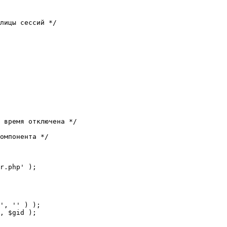
лицы сессий */

 время отключена */

омпонента */

r.php' );
