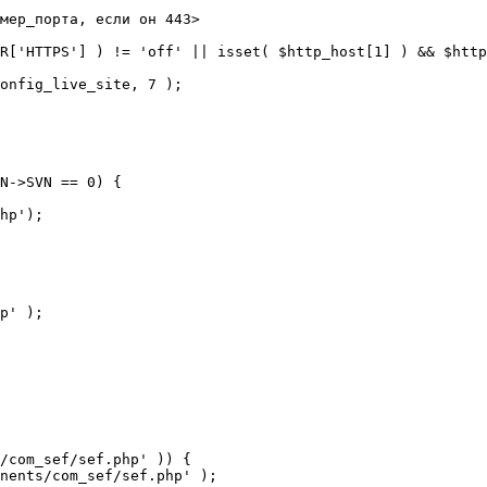
мер_порта, если он 443>

R['HTTPS'] ) != 'off' || isset( $http_host[1] ) && $http
N->SVN == 0) {

/com_sef/sef.php' )) {
