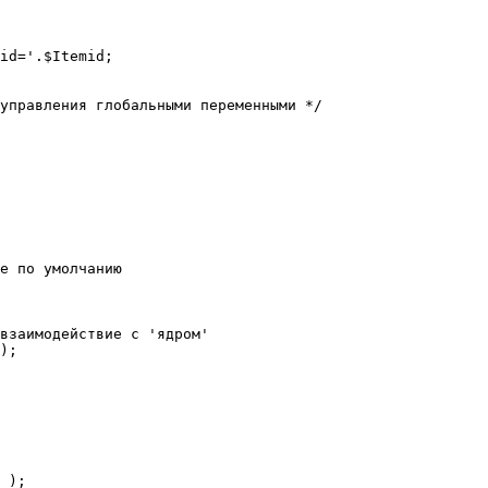
е по умолчанию

взаимодействие с 'ядром'

);
