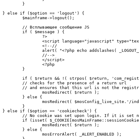
	}

} else if ($option == 'logout') {

	$mainframe->logout();

	// Всплывающее сообщение JS

	if ( $message ) {

		?>

		<script language="javascript" type="text/javascript">

		<!--//

		alert( "<?php echo addslashes( _LOGOUT_SUCCESS ); ?>" );

		//-->

		</script>

		<?php

	}

	if ( $return && !( strpos( $return, 'com_registration' ) || strpos( $return, 'com_login' ) ) ) {

	// checks for the presence of a return url 

	// and ensures that this url is not the registration or logout pages

		mosRedirect( $return );

	} else {

		mosRedirect( $mosConfig_live_site.'/index.php' );

	}

} else if ($option == 'cookiecheck') {

	// No cookie was set upon login. If it is set now, redirect to the given page. Otherwise, show error message.

	if (isset( $_COOKIE[mosMainFrame::sessionCookieName()] )) {

		mosRedirect( $return );

	} else {

		mosErrorAlert( _ALERT_ENABLED );

	}
