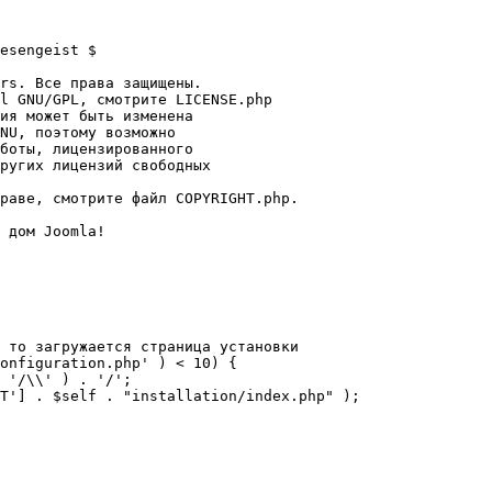
esengeist $

rs. Все права защищены.

l GNU/GPL, смотрите LICENSE.php

ия может быть изменена

NU, поэтому возможно

боты, лицензированного

ругих лицензий свободных 

раве, смотрите файл COPYRIGHT.php.

 дом Joomla!

 то загружается страница установки

onfiguration.php' ) < 10) {
