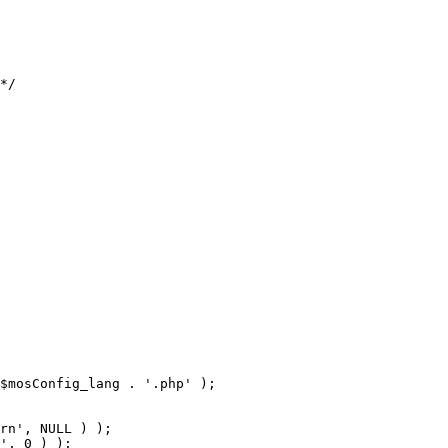
$mosConfig_lang . '.php' );
