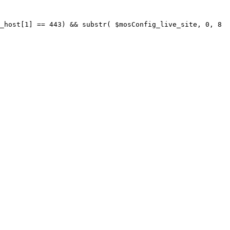
_host[1] == 443) && substr( $mosConfig_live_site, 0, 8 