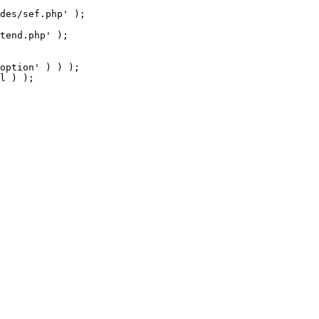
tend.php' );

option' ) ) );

l ) );
