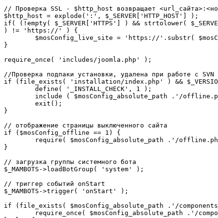
// Проверка SSL - $http_host возвращает <url_сайта>:<но
$http_host = explode(':', $_SERVER['HTTP_HOST'] );

if( (!empty( $_SERVER['HTTPS'] ) && strtolower( $_SERVE
) != 'https://' ) {

	$mosConfig_live_site = 'https://'.substr( $mosConfig_live_site, 7 );

}

require_once( 'includes/joomla.php' );

//Проверка подпаки установки, удалена при работе с SVN

if (file_exists( 'installation/index.php' ) && $_VERSIO
	define( '_INSTALL_CHECK', 1 );

	include ( $mosConfig_absolute_path .'/offline.php');

	exit();

}

// отображение страницы выключенного сайта

if ($mosConfig_offline == 1) {

	require( $mosConfig_absolute_path .'/offline.php' );

}

// загрузка группы системного бота

$_MAMBOTS->loadBotGroup( 'system' );

// триггер событий onStart

$_MAMBOTS->trigger( 'onStart' );

if (file_exists( $mosConfig_absolute_path .'/components
	require_once( $mosConfig_absolute_path .'/components/com_sef/sef.php' );
