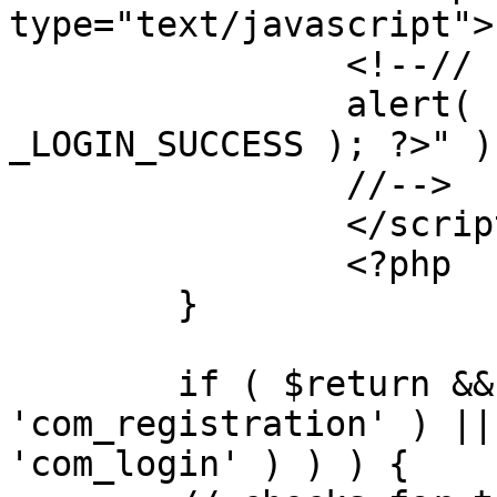
type="text/javascript">

		<!--//

		alert( "<?php echo addslashes( 
_LOGIN_SUCCESS ); ?>" );
		//-->

		</script>

		<?php

	}

	if ( $return && !( strpos( $return, 
'com_registration' ) ||
'com_login' ) ) ) {
