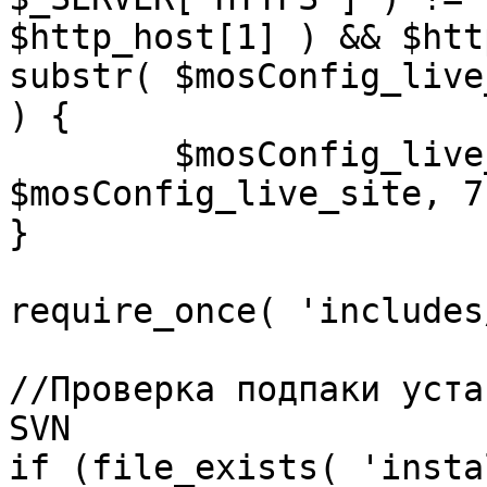
$http_host[1] ) && $htt
substr( $mosConfig_live
) {

	$mosConfig_live_site = 'https://'.substr( 
$mosConfig_live_site, 7 
}

require_once( 'includes
//Проверка подпаки уста
SVN

if (file_exists( 'insta