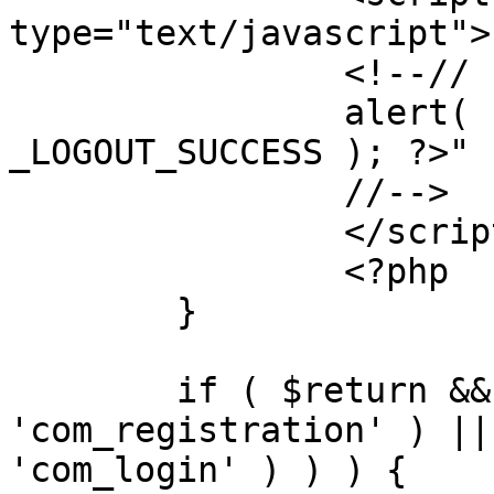
type="text/javascript">

		<!--//

		alert( "<?php echo addslashes( 
_LOGOUT_SUCCESS ); ?>" )
		//-->

		</script>

		<?php

	}

	if ( $return && !( strpos( $return, 
'com_registration' ) ||
'com_login' ) ) ) {
