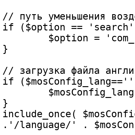
// путь уменьшения возд
if ($option == 'search')
	$option = 'com_search';

}

// загрузка файла англи
if ($mosConfig_lang=='')
	$mosConfig_lang = 'english';

}

include_once( $mosConfi
.'/language/' . $mosCon