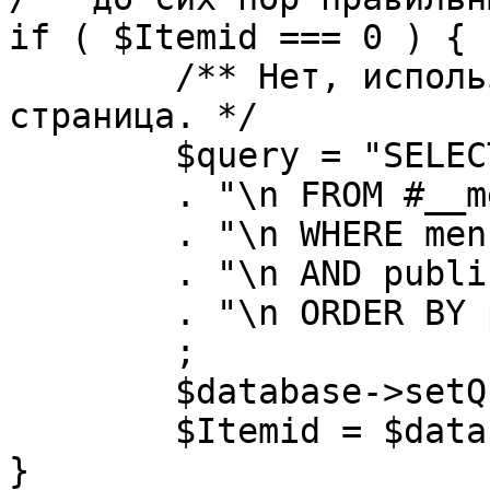
if ( $Itemid === 0 ) {

	/** Нет, используется именно главная 
страница. */

	$query = "SELECT id"

	. "\n FROM #__menu"

	. "\n WHERE menutype = 'mainmenu'"

	. "\n AND published = 1"

	. "\n ORDER BY parent, ordering"

	;

	$database->setQuery( $query, 0, 1 );

	$Itemid = $database->loadResult();

}
