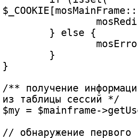
$_COOKIE[mosMainFrame::
		mosRedirect( $return );

	} else {

		mosErrorAlert( _ALERT_ENABLED );

	}

}

/** получение информаци
из таблицы сессий */

$my = $mainframe->getUs
// обнаружение первого 