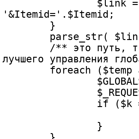
		$link = substr( $link, $pos+1 ). 
'&Itemid='.$Itemid;

	}

	parse_str( $link, $temp );

	/** это путь, требуется переделать для 
лучшего управления глоб
	foreach ($temp as $k=>$v) {

		$GLOBALS[$k] = $v;

		$_REQUEST[$k] = $v;

		if ($k == 'option') {

			$option = $v;
		}

	}
