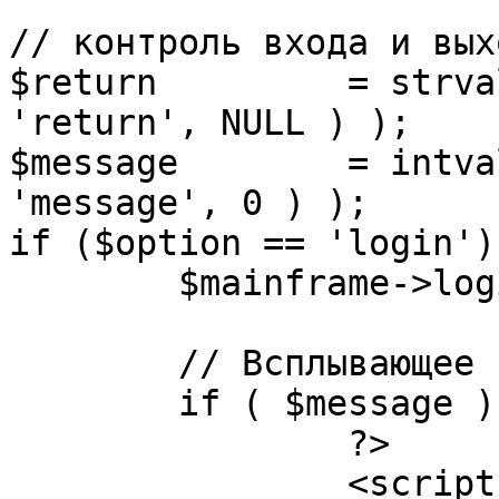
// контроль входа и вых
$return 	= strval( mosGetParam( $_REQUEST, 
'return', NULL ) );

$message 	= intval( mosGetParam( $_POST, 
'message', 0 ) );

if ($option == 'login') 
	$mainframe->login();

	// Всплывающее сообщение JS

	if ( $message ) {

		?>

		<script language="javascript" 