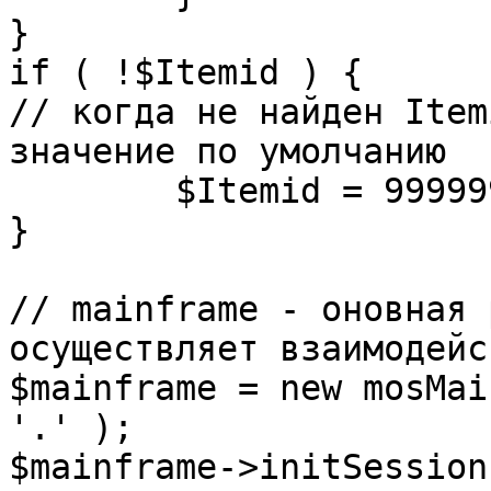
}

if ( !$Itemid ) {

// когда не найден Item
значение по умолчанию

	$Itemid = 99999999;

} 

// mainframe - оновная 
осуществляет взаимодейс
$mainframe = new mosMai
'.' );

$mainframe->initSession(