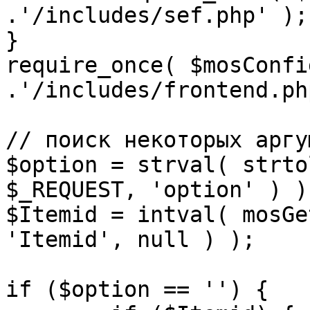
.'/includes/sef.php' );

}

require_once( $mosConfi
.'/includes/frontend.ph
// поиск некоторых аргу
$option = strval( strto
$_REQUEST, 'option' ) ) 
$Itemid = intval( mosGe
'Itemid', null ) );

if ($option == '') {
