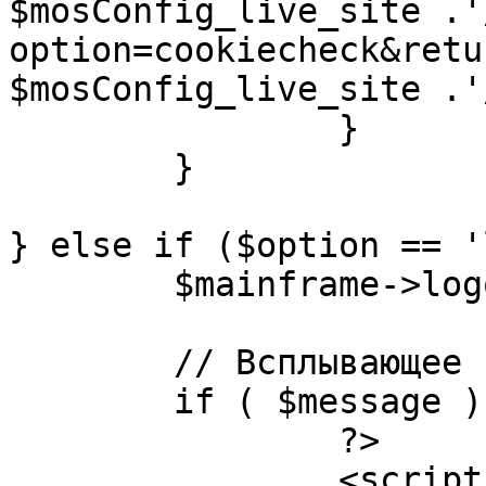
$mosConfig_live_site .'
option=cookiecheck&retu
$mosConfig_live_site .'
		}

	}

} else if ($option == '
	$mainframe->logout();

	// Всплывающее сообщение JS

	if ( $message ) {

		?>

		<script language="javascript" 