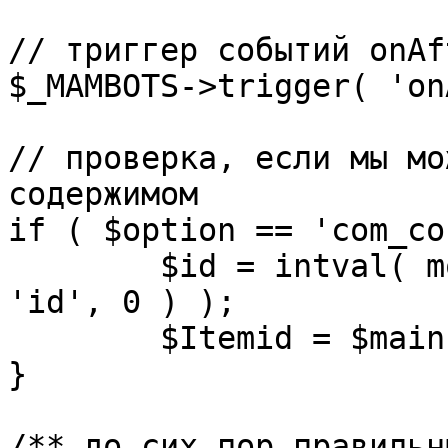
// триггер событий onAf
$_MAMBOTS->trigger( 'on
// проверка, если мы мо
содержимом

if ( $option == 'com_co
	$id = intval( mosGetParam( $_REQUEST, 
'id', 0 ) );

	$Itemid = $mainframe->getItemid( $id );

}

/** до сих пор правильн