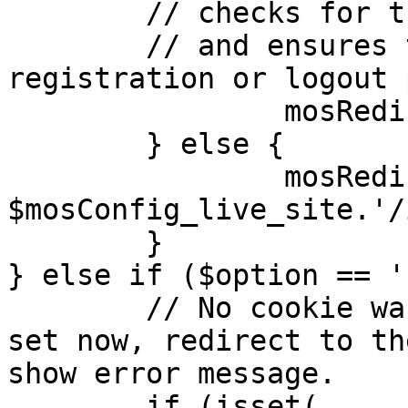
	// checks for the presence of a return url 

	// and ensures that this url is not the 
registration or logout 
		mosRedirect( $return );

	} else {

		mosRedirect( 
$mosConfig_live_site.'/
	}

} else if ($option == '
	// No cookie was set upon login. If it is 
set now, redirect to th
show error message.

	if (isset( 