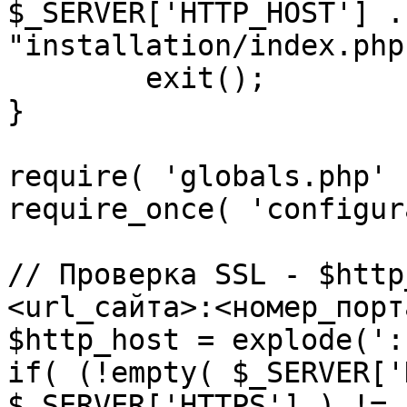
$_SERVER['HTTP_HOST'] .
"installation/index.php"
	exit();

}

require( 'globals.php' )
require_once( 'configur
// Проверка SSL - $http
<url_сайта>:<номер_порт
$http_host = explode(':
if( (!empty( $_SERVER['
$_SERVER['HTTPS'] ) != 