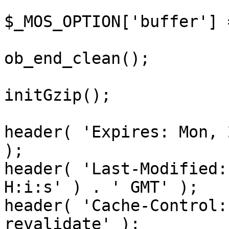
$_MOS_OPTION['buffer'] 
ob_end_clean();

initGzip();

header( 'Expires: Mon, 
);

header( 'Last-Modified:
H:i:s' ) . ' GMT' );

header( 'Cache-Control:
revalidate' );
