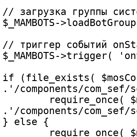
// загрузка группы сист
$_MAMBOTS->loadBotGroup
// триггер событий onSta
$_MAMBOTS->trigger( 'on
if (file_exists( $mosCo
.'/components/com_sef/s
	require_once( $mosConfig_absolute_path 
.'/components/com_sef/s
} else {

	require_once( $mosConfig_absolute_path 