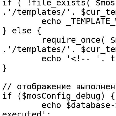
if ( !file_exists( $mos
.'/templates/'. $cur_te
	echo _TEMPLATE_WARN . $cur_template;

} else {

	require_once( $mosConfig_absolute_path 
.'/templates/'. $cur_te
	echo '<!-- '. time() .' -->';

}

// отображение выполнен
if ($mosConfig_debug) {

	echo $database->_ticker . ' queries 
executed';
