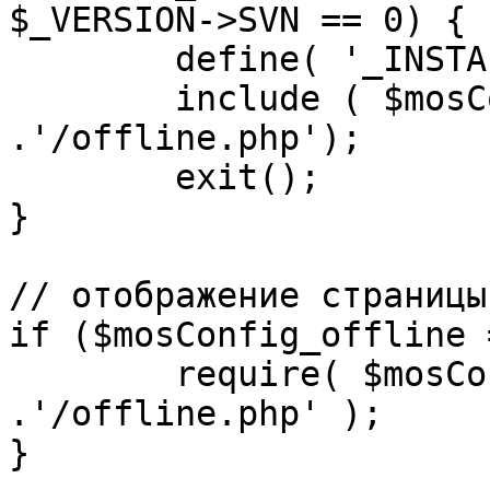
$_VERSION->SVN == 0) {

	define( '_INSTALL_CHECK', 1 );

	include ( $mosConfig_absolute_path 
.'/offline.php');

	exit();

}

// отображение страницы
if ($mosConfig_offline 
	require( $mosConfig_absolute_path 
.'/offline.php' );

}
