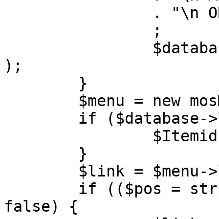
		. "\n ORDER BY parent, ordering"

		;

		$database->setQuery( $query, 0, 1 
);

	}

	$menu = new mosMenu( $database );

	if ($database->loadObject( $menu )) {

		$Itemid = $menu->id;

	}

	$link = $menu->link;

	if (($pos = strpos( $link, '?' )) !== 
false) {
