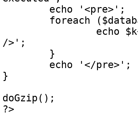
	echo '<pre>';

 	foreach ($database->_log as $k=>$sql) {

 		echo $k+1 . "\n" . $sql . '<hr 
/>';

	}

	echo '</pre>';

}

doGzip();

?>