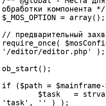
/** @global - Места для
обработки компонента */

$_MOS_OPTION = array();

// предварительный захв
require_once( $mosConfi
'/editor/editor.php' );

ob_start();		 

if ($path = $mainframe-
	$task 	= strval( mosGetParam( $_REQUEST, 
'task', '' ) );
