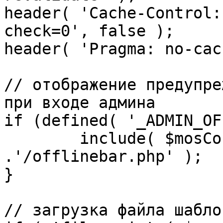
header( 'Cache-Control:
check=0', false );

header( 'Pragma: no-cac
// отображение предупре
при входе админа

if (defined( '_ADMIN_OF
	include( $mosConfig_absolute_path 
.'/offlinebar.php' );

}

// загрузка файла шаблон