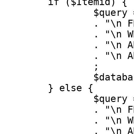
	if ($Itemid) {

		$query = "SELECT id, link"

		. "\n FROM #__menu"

		. "\n WHERE menutype = 'mainmenu'"

		. "\n AND id = " . (int) $Itemid

		. "\n AND published = 1"

		;

		$database->setQuery( $query );

	} else {

		$query = "SELECT id, link"

		. "\n FROM #__menu"

		. "\n WHERE menutype = 'mainmenu'"

		. "\n AND published = 1"
