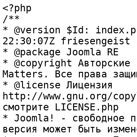
<?php

/**

* @version $Id: index.p
22:30:07Z friesengeist $
* @package Joomla RE

* @copyright Авторские 
Matters. Все права защи
* @license Лицензия 
http://www.gnu.org/copy
смотрите LICENSE.php

* Joomla! - свободное п
версия может быть измене