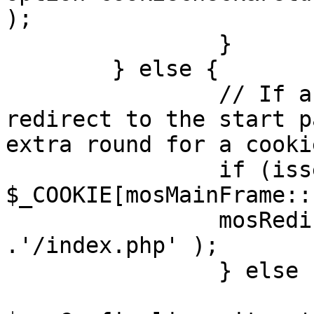
);

		}

	} else {

		// If a sessioncookie exists, 
redirect to the start p
extra round for a cooki
		if (isset( 
$_COOKIE[mosMainFrame::
		mosRedirect( $mosConfig_live_site 
.'/index.php' );

		} else {

			mosRedirect(