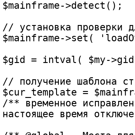
$mainframe->detect();

// установка проверки д
$mainframe->set( 'loadO
$gid = intval( $my->gid 
// получение шаблона ст
$cur_template = $mainfr
/** временное исправлен
настоящее время отключе