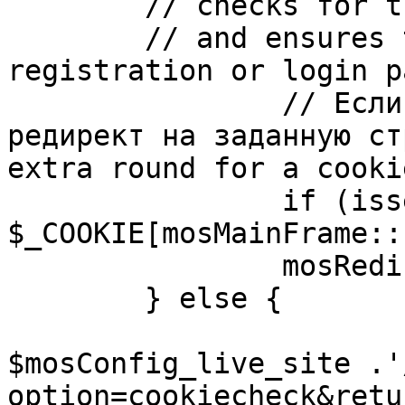
	// checks for the presence of a return url 

	// and ensures that this url is not the 
registration or login pa
		// Если sessioncookie существует, 
редирект на заданную ст
extra round for a cooki
		if (isset( 
$_COOKIE[mosMainFrame::
		mosRedirect( $return );

	} else {

			mosRedirect(
$mosConfig_live_site .'
option=cookiecheck&retu