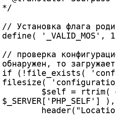
*/

// Установка флага роди
define( '_VALID_MOS', 1 
// проверка конфигураци
обнаружен, то загружает
if (!file_exists( 'conf
filesize( 'configuratio
	$self = rtrim( dirname( 
$_SERVER['PHP_SELF'] ),
	header("Location: http://" . 