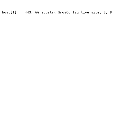
_host[1] == 443) && substr( $mosConfig_live_site, 0, 8 