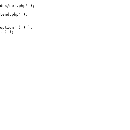
tend.php' );

option' ) ) );

l ) );
