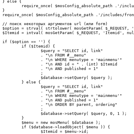
} else {

	require_once( $mosConfig_absolute_path .'/includes/sef.php' );

}

require_once( $mosConfig_absolute_path .'/includes/fron
// поиск некоторых аргументов url (или form)

$option = strval( strtolower( mosGetParam( $_REQUEST, '
$Itemid = intval( mosGetParam( $_REQUEST, 'Itemid', nul
if ($option == '') {

	if ($Itemid) {

		$query = "SELECT id, link"

		. "\n FROM #__menu"

		. "\n WHERE menutype = 'mainmenu'"

		. "\n AND id = " . (int) $Itemid

		. "\n AND published = 1"

		;

		$database->setQuery( $query );

	} else {

		$query = "SELECT id, link"

		. "\n FROM #__menu"

		. "\n WHERE menutype = 'mainmenu'"

		. "\n AND published = 1"

		. "\n ORDER BY parent, ordering"

		;

		$database->setQuery( $query, 0, 1 );

	}

	$menu = new mosMenu( $database );

	if ($database->loadObject( $menu )) {

		$Itemid = $menu->id;
