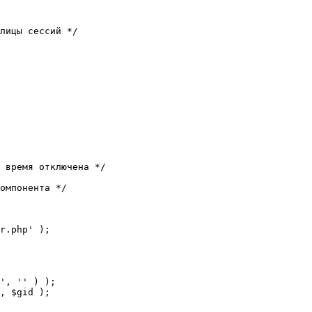
лицы сессий */

 время отключена */

омпонента */

r.php' );
