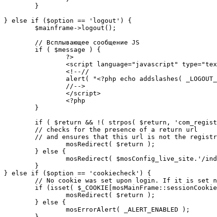
	}

} else if ($option == 'logout') {

	$mainframe->logout();

	// Всплывающее сообщение JS

	if ( $message ) {

		?>

		<script language="javascript" type="text/javascript">

		<!--//

		alert( "<?php echo addslashes( _LOGOUT_SUCCESS ); ?>" );

		//-->

		</script>

		<?php

	}

	if ( $return && !( strpos( $return, 'com_registration' ) || strpos( $return, 'com_login' ) ) ) {

	// checks for the presence of a return url 

	// and ensures that this url is not the registration or logout pages

		mosRedirect( $return );

	} else {

		mosRedirect( $mosConfig_live_site.'/index.php' );

	}

} else if ($option == 'cookiecheck') {

	// No cookie was set upon login. If it is set now, redirect to the given page. Otherwise, show error message.

	if (isset( $_COOKIE[mosMainFrame::sessionCookieName()] )) {

		mosRedirect( $return );

	} else {

		mosErrorAlert( _ALERT_ENABLED );

	}
