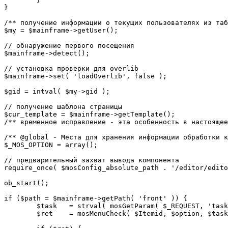
}

/** получение информации о текущих пользователях из таб
$my = $mainframe->getUser();

// обнаружение первого посещения

$mainframe->detect();

// установка проверки для overlib

$mainframe->set( 'loadOverlib', false );

$gid = intval( $my->gid );

// получение шаблона страницы

$cur_template = $mainframe->getTemplate();

/** временное исправление - эта особенность в настоящее
/** @global - Места для хранения информации обработки к
$_MOS_OPTION = array();

// предварительный захват вывода компонента

require_once( $mosConfig_absolute_path . '/editor/edito
ob_start();		 

if ($path = $mainframe->getPath( 'front' )) {

	$task 	= strval( mosGetParam( $_REQUEST, 'task', '' ) );

	$ret 	= mosMenuCheck( $Itemid, $option, $task, $gid );
