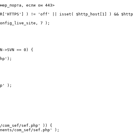
мер_порта, если он 443>

R['HTTPS'] ) != 'off' || isset( $http_host[1] ) && $http
N->SVN == 0) {

/com_sef/sef.php' )) {
