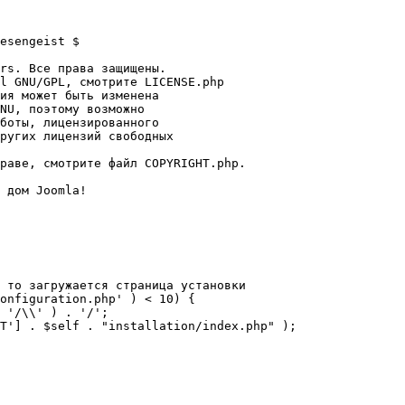
esengeist $

rs. Все права защищены.

l GNU/GPL, смотрите LICENSE.php

ия может быть изменена

NU, поэтому возможно

боты, лицензированного

ругих лицензий свободных 

раве, смотрите файл COPYRIGHT.php.

 дом Joomla!

 то загружается страница установки

onfiguration.php' ) < 10) {
