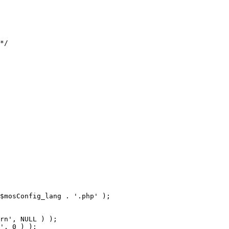
$mosConfig_lang . '.php' );
