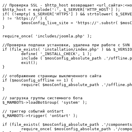
// Проверка SSL - $http_host возвращает <url_сайта>:<но
$http_host = explode(':', $_SERVER['HTTP_HOST'] );

if( (!empty( $_SERVER['HTTPS'] ) && strtolower( $_SERVE
) != 'https://' ) {

	$mosConfig_live_site = 'https://'.substr( $mosConfig_live_site, 7 );

}

require_once( 'includes/joomla.php' );

//Проверка подпаки установки, удалена при работе с SVN

if (file_exists( 'installation/index.php' ) && $_VERSIO
	define( '_INSTALL_CHECK', 1 );

	include ( $mosConfig_absolute_path .'/offline.php');

	exit();

}

// отображение страницы выключенного сайта

if ($mosConfig_offline == 1) {

	require( $mosConfig_absolute_path .'/offline.php' );

}

// загрузка группы системного бота

$_MAMBOTS->loadBotGroup( 'system' );

// триггер событий onStart

$_MAMBOTS->trigger( 'onStart' );

if (file_exists( $mosConfig_absolute_path .'/components
	require_once( $mosConfig_absolute_path .'/components/com_sef/sef.php' );
