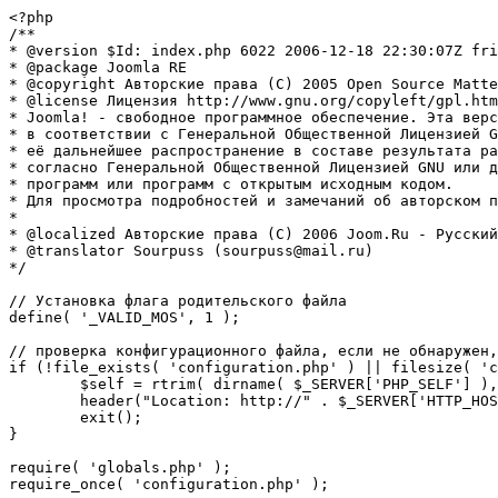
<?php

/**

* @version $Id: index.php 6022 2006-12-18 22:30:07Z fri
* @package Joomla RE

* @copyright Авторские права (C) 2005 Open Source Matte
* @license Лицензия http://www.gnu.org/copyleft/gpl.htm
* Joomla! - свободное программное обеспечение. Эта верс
* в соответствии с Генеральной Общественной Лицензией G
* её дальнейшее распространение в составе результата ра
* согласно Генеральной Общественной Лицензией GNU или д
* программ или программ с открытым исходным кодом.

* Для просмотра подробностей и замечаний об авторском п
* 

* @localized Авторские права (C) 2006 Joom.Ru - Русский
* @translator Sourpuss (sourpuss@mail.ru)

*/

// Установка флага родительского файла 

define( '_VALID_MOS', 1 );

// проверка конфигурационного файла, если не обнаружен,
if (!file_exists( 'configuration.php' ) || filesize( 'c
	$self = rtrim( dirname( $_SERVER['PHP_SELF'] ), '/\\' ) . '/';

	header("Location: http://" . $_SERVER['HTTP_HOST'] . $self . "installation/index.php" );

	exit();

}

require( 'globals.php' );

require_once( 'configuration.php' );
