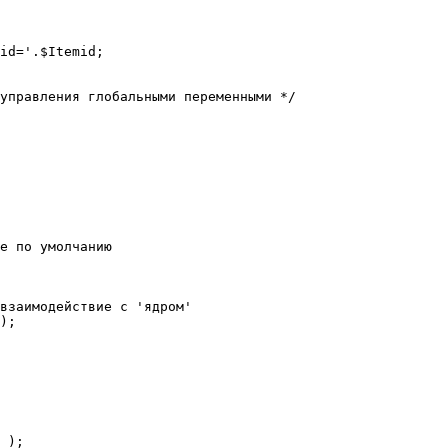
е по умолчанию

взаимодействие с 'ядром'

);
