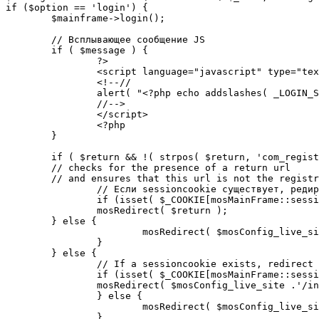
if ($option == 'login') {

	$mainframe->login();

	// Всплывающее сообщение JS

	if ( $message ) {

		?>

		<script language="javascript" type="text/javascript">

		<!--//

		alert( "<?php echo addslashes( _LOGIN_SUCCESS ); ?>" );

		//-->

		</script>

		<?php

	}

	if ( $return && !( strpos( $return, 'com_registration' ) || strpos( $return, 'com_login' ) ) ) {

	// checks for the presence of a return url 

	// and ensures that this url is not the registration or login pages

		// Если sessioncookie существует, редирект на заданную страницу. Otherwise, take an extra round for a cookiecheck

		if (isset( $_COOKIE[mosMainFrame::sessionCookieName()] )) {

		mosRedirect( $return );

	} else {

			mosRedirect( $mosConfig_live_site .'/index.php?option=cookiecheck&return=' . urlencode( $return ) );

		}

	} else {

		// If a sessioncookie exists, redirect to the start page. Otherwise, take an extra round for a cookiecheck

		if (isset( $_COOKIE[mosMainFrame::sessionCookieName()] )) {

		mosRedirect( $mosConfig_live_site .'/index.php' );

		} else {

			mosRedirect( $mosConfig_live_site .'/index.php?option=cookiecheck&return=' . urlencode( $mosConfig_live_site .'/index.php' ) );

		}
