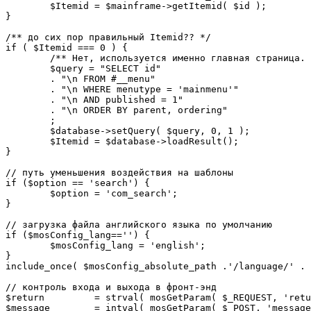
	$Itemid = $mainframe->getItemid( $id );

}

/** до сих пор правильный Itemid?? */

if ( $Itemid === 0 ) {

	/** Нет, используется именно главная страница. */

	$query = "SELECT id"

	. "\n FROM #__menu"

	. "\n WHERE menutype = 'mainmenu'"

	. "\n AND published = 1"

	. "\n ORDER BY parent, ordering"

	;

	$database->setQuery( $query, 0, 1 );

	$Itemid = $database->loadResult();

}

// путь уменьшения воздействия на шаблоны

if ($option == 'search') {

	$option = 'com_search';

}

// загрузка файла английского языка по умолчанию

if ($mosConfig_lang=='') {

	$mosConfig_lang = 'english';

}

include_once( $mosConfig_absolute_path .'/language/' . 
// контроль входа и выхода в фронт-энд 

$return 	= strval( mosGetParam( $_REQUEST, 'return', NULL ) );

$message 	= intval( mosGetParam( $_POST, 'message', 0 ) );
