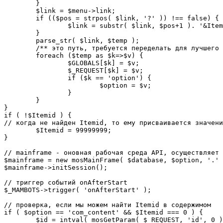
	}

	$link = $menu->link;

	if (($pos = strpos( $link, '?' )) !== false) {

		$link = substr( $link, $pos+1 ). '&Itemid='.$Itemid;

	}

	parse_str( $link, $temp );

	/** это путь, требуется переделать для лучшего управления глобальными переменными */

	foreach ($temp as $k=>$v) {

		$GLOBALS[$k] = $v;

		$_REQUEST[$k] = $v;

		if ($k == 'option') {

			$option = $v;

		}

	}

}

if ( !$Itemid ) {

// когда не найден Itemid, то ему присваивается значени
	$Itemid = 99999999;

} 

// mainframe - оновная рабочая среда API, осуществляет 
$mainframe = new mosMainFrame( $database, $option, '.' 
$mainframe->initSession();

// триггер событий onAfterStart

$_MAMBOTS->trigger( 'onAfterStart' );

// проверка, если мы можем найти Itemid в содержимом

if ( $option == 'com_content' && $Itemid === 0 ) {

	$id = intval( mosGetParam( $_REQUEST, 'id', 0 ) );
