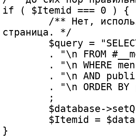
if ( $Itemid === 0 ) {

	/** Нет, используется именно главная 
страница. */

	$query = "SELECT id"

	. "\n FROM #__menu"

	. "\n WHERE menutype = 'mainmenu'"

	. "\n AND published = 1"

	. "\n ORDER BY parent, ordering"

	;

	$database->setQuery( $query, 0, 1 );

	$Itemid = $database->loadResult();

}
