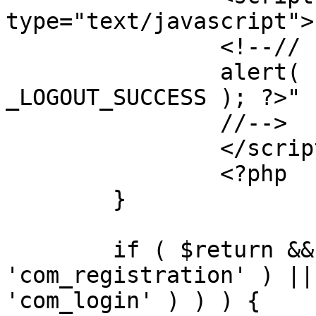
type="text/javascript">

		<!--//

		alert( "<?php echo addslashes( 
_LOGOUT_SUCCESS ); ?>" )
		//-->

		</script>

		<?php

	}

	if ( $return && !( strpos( $return, 
'com_registration' ) ||
'com_login' ) ) ) {
