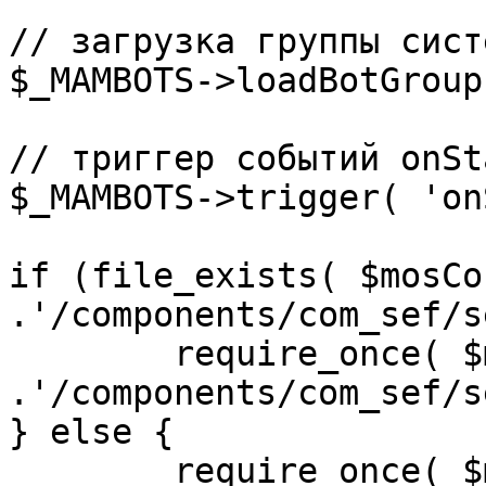
// загрузка группы сист
$_MAMBOTS->loadBotGroup
// триггер событий onSta
$_MAMBOTS->trigger( 'on
if (file_exists( $mosCo
.'/components/com_sef/s
	require_once( $mosConfig_absolute_path 
.'/components/com_sef/s
} else {

	require_once( $mosConfig_absolute_path 