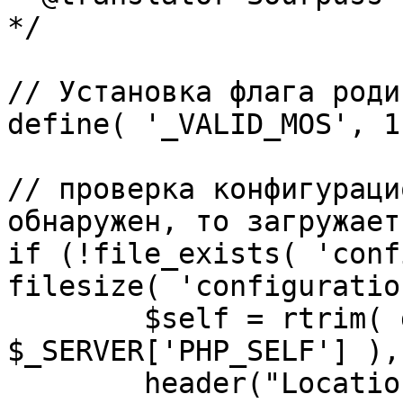
*/

// Установка флага роди
define( '_VALID_MOS', 1 
// проверка конфигураци
обнаружен, то загружает
if (!file_exists( 'conf
filesize( 'configuratio
	$self = rtrim( dirname( 
$_SERVER['PHP_SELF'] ),
	header("Location: http://" . 