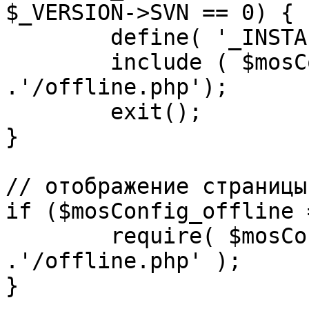
$_VERSION->SVN == 0) {

	define( '_INSTALL_CHECK', 1 );

	include ( $mosConfig_absolute_path 
.'/offline.php');

	exit();

}

// отображение страницы
if ($mosConfig_offline 
	require( $mosConfig_absolute_path 
.'/offline.php' );

}
