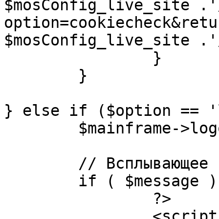
$mosConfig_live_site .'
option=cookiecheck&retu
$mosConfig_live_site .'
		}

	}

} else if ($option == '
	$mainframe->logout();

	// Всплывающее сообщение JS

	if ( $message ) {

		?>

		<script language="javascript" 