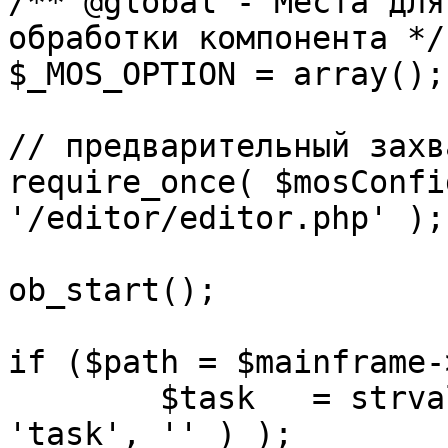
/** @global - Места для
обработки компонента */

$_MOS_OPTION = array();

// предварительный захв
require_once( $mosConfi
'/editor/editor.php' );

ob_start();		 

if ($path = $mainframe-
	$task 	= strval( mosGetParam( $_REQUEST, 
'task', '' ) );
