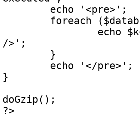
	echo '<pre>';

 	foreach ($database->_log as $k=>$sql) {

 		echo $k+1 . "\n" . $sql . '<hr 
/>';

	}

	echo '</pre>';

}

doGzip();

?>