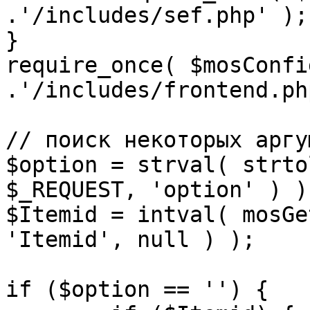
.'/includes/sef.php' );

}

require_once( $mosConfi
.'/includes/frontend.ph
// поиск некоторых аргу
$option = strval( strto
$_REQUEST, 'option' ) ) 
$Itemid = intval( mosGe
'Itemid', null ) );

if ($option == '') {
