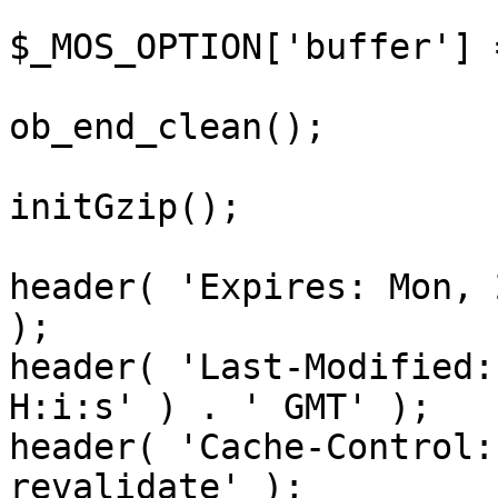
$_MOS_OPTION['buffer'] 
ob_end_clean();

initGzip();

header( 'Expires: Mon, 
);

header( 'Last-Modified:
H:i:s' ) . ' GMT' );

header( 'Cache-Control:
revalidate' );
