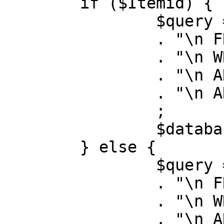
	if ($Itemid) {

		$query = "SELECT id, link"

		. "\n FROM #__menu"

		. "\n WHERE menutype = 'mainmenu'"

		. "\n AND id = " . (int) $Itemid

		. "\n AND published = 1"

		;

		$database->setQuery( $query );

	} else {

		$query = "SELECT id, link"

		. "\n FROM #__menu"

		. "\n WHERE menutype = 'mainmenu'"

		. "\n AND published = 1"
