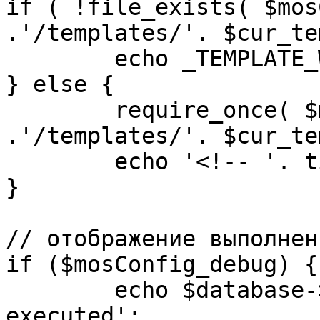
if ( !file_exists( $mos
.'/templates/'. $cur_te
	echo _TEMPLATE_WARN . $cur_template;

} else {

	require_once( $mosConfig_absolute_path 
.'/templates/'. $cur_te
	echo '<!-- '. time() .' -->';

}

// отображение выполнен
if ($mosConfig_debug) {

	echo $database->_ticker . ' queries 
executed';
