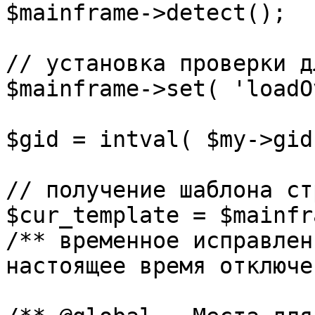
$mainframe->detect();

// установка проверки д
$mainframe->set( 'loadO
$gid = intval( $my->gid 
// получение шаблона ст
$cur_template = $mainfr
/** временное исправлен
настоящее время отключе