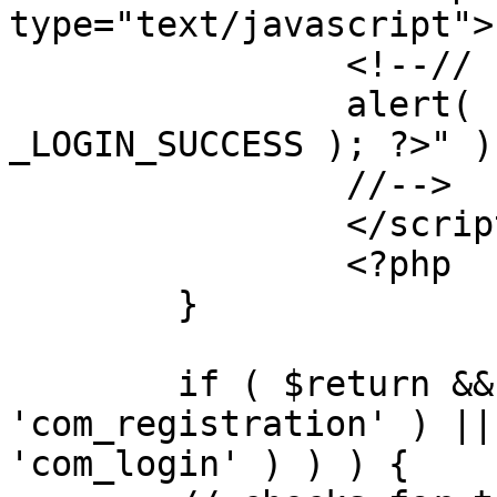
type="text/javascript">

		<!--//

		alert( "<?php echo addslashes( 
_LOGIN_SUCCESS ); ?>" );
		//-->

		</script>

		<?php

	}

	if ( $return && !( strpos( $return, 
'com_registration' ) ||
'com_login' ) ) ) {
