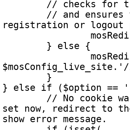
	// checks for the presence of a return url 

	// and ensures that this url is not the 
registration or logout 
		mosRedirect( $return );

	} else {

		mosRedirect( 
$mosConfig_live_site.'/
	}

} else if ($option == '
	// No cookie was set upon login. If it is 
set now, redirect to th
show error message.

	if (isset( 