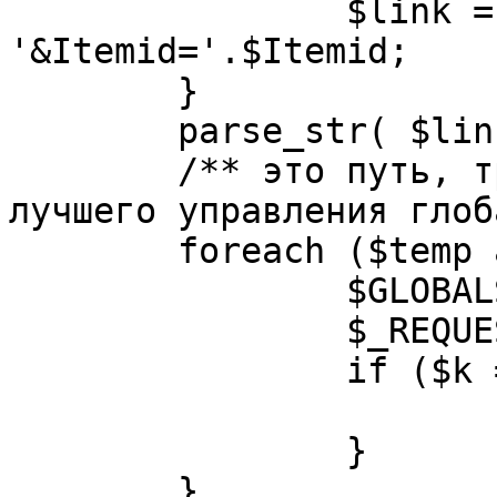
		$link = substr( $link, $pos+1 ). 
'&Itemid='.$Itemid;

	}

	parse_str( $link, $temp );

	/** это путь, требуется переделать для 
лучшего управления глоб
	foreach ($temp as $k=>$v) {

		$GLOBALS[$k] = $v;

		$_REQUEST[$k] = $v;

		if ($k == 'option') {

			$option = $v;
		}

	}
