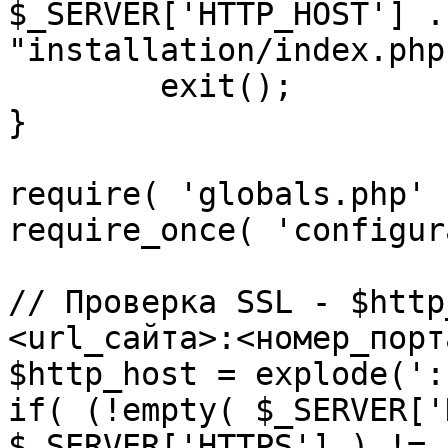
$_SERVER['HTTP_HOST'] .
"installation/index.php"
	exit();

}

require( 'globals.php' )
require_once( 'configur
// Проверка SSL - $http
<url_сайта>:<номер_порт
$http_host = explode(':
if( (!empty( $_SERVER['
$_SERVER['HTTPS'] ) != 