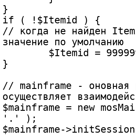
}

if ( !$Itemid ) {

// когда не найден Item
значение по умолчанию

	$Itemid = 99999999;

} 

// mainframe - оновная 
осуществляет взаимодейс
$mainframe = new mosMai
'.' );

$mainframe->initSession(