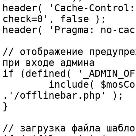
header( 'Cache-Control:
check=0', false );

header( 'Pragma: no-cac
// отображение предупре
при входе админа

if (defined( '_ADMIN_OF
	include( $mosConfig_absolute_path 
.'/offlinebar.php' );

}

// загрузка файла шаблон