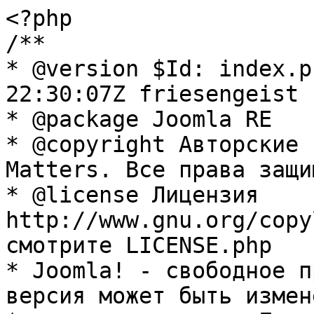
<?php

/**

* @version $Id: index.p
22:30:07Z friesengeist $
* @package Joomla RE

* @copyright Авторские 
Matters. Все права защи
* @license Лицензия 
http://www.gnu.org/copy
смотрите LICENSE.php

* Joomla! - свободное п
версия может быть измене