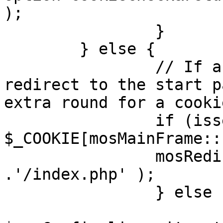
);

		}

	} else {

		// If a sessioncookie exists, 
redirect to the start p
extra round for a cooki
		if (isset( 
$_COOKIE[mosMainFrame::
		mosRedirect( $mosConfig_live_site 
.'/index.php' );

		} else {

			mosRedirect(