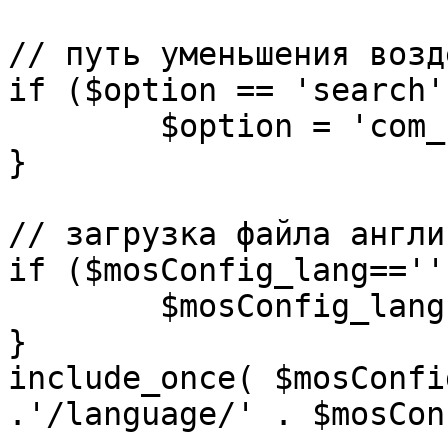
// путь уменьшения возд
if ($option == 'search')
	$option = 'com_search';

}

// загрузка файла англи
if ($mosConfig_lang=='')
	$mosConfig_lang = 'english';

}

include_once( $mosConfi
.'/language/' . $mosCon