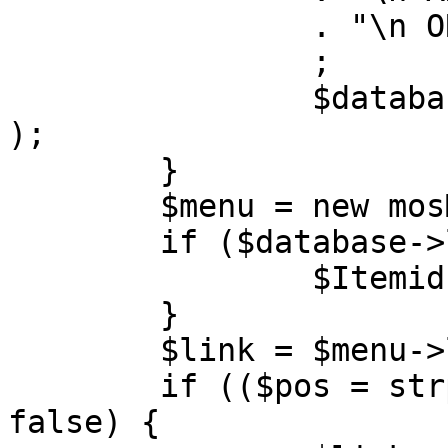
		. "\n ORDER BY parent, ordering"

		;

		$database->setQuery( $query, 0, 1 
);

	}

	$menu = new mosMenu( $database );

	if ($database->loadObject( $menu )) {

		$Itemid = $menu->id;

	}

	$link = $menu->link;

	if (($pos = strpos( $link, '?' )) !== 
false) {
