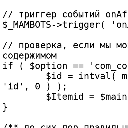
// триггер событий onAf
$_MAMBOTS->trigger( 'on
// проверка, если мы мо
содержимом

if ( $option == 'com_co
	$id = intval( mosGetParam( $_REQUEST, 
'id', 0 ) );

	$Itemid = $mainframe->getItemid( $id );

}

/** до сих пор правильн