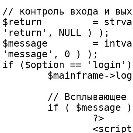
// контроль входа и вых
$return 	= strval( mosGetParam( $_REQUEST, 
'return', NULL ) );

$message 	= intval( mosGetParam( $_POST, 
'message', 0 ) );

if ($option == 'login') 
	$mainframe->login();

	// Всплывающее сообщение JS

	if ( $message ) {

		?>

		<script language="javascript" 