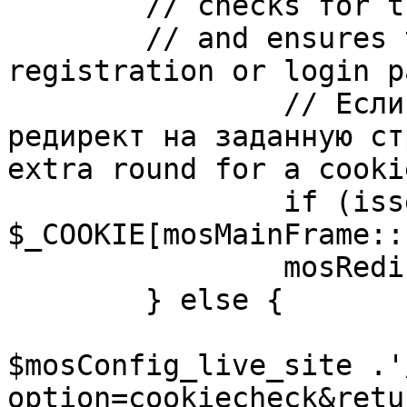
	// checks for the presence of a return url 

	// and ensures that this url is not the 
registration or login pa
		// Если sessioncookie существует, 
редирект на заданную ст
extra round for a cooki
		if (isset( 
$_COOKIE[mosMainFrame::
		mosRedirect( $return );

	} else {

			mosRedirect(
$mosConfig_live_site .'
option=cookiecheck&retu