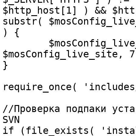
$http_host[1] ) && $htt
substr( $mosConfig_live
) {

	$mosConfig_live_site = 'https://'.substr( 
$mosConfig_live_site, 7 
}

require_once( 'includes
//Проверка подпаки уста
SVN

if (file_exists( 'insta