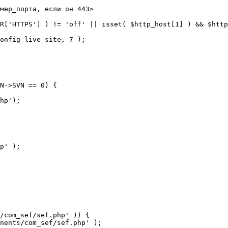
мер_порта, если он 443>

R['HTTPS'] ) != 'off' || isset( $http_host[1] ) && $http
N->SVN == 0) {

/com_sef/sef.php' )) {
