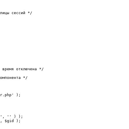
лицы сессий */

 время отключена */

омпонента */

r.php' );
