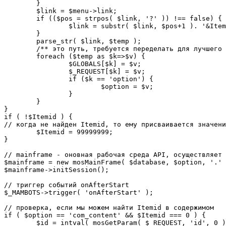
	}

	$link = $menu->link;

	if (($pos = strpos( $link, '?' )) !== false) {

		$link = substr( $link, $pos+1 ). '&Itemid='.$Itemid;

	}

	parse_str( $link, $temp );

	/** это путь, требуется переделать для лучшего управления глобальными переменными */

	foreach ($temp as $k=>$v) {

		$GLOBALS[$k] = $v;

		$_REQUEST[$k] = $v;

		if ($k == 'option') {

			$option = $v;

		}

	}

}

if ( !$Itemid ) {

// когда не найден Itemid, то ему присваивается значени
	$Itemid = 99999999;

} 

// mainframe - оновная рабочая среда API, осуществляет 
$mainframe = new mosMainFrame( $database, $option, '.' 
$mainframe->initSession();

// триггер событий onAfterStart

$_MAMBOTS->trigger( 'onAfterStart' );

// проверка, если мы можем найти Itemid в содержимом

if ( $option == 'com_content' && $Itemid === 0 ) {

	$id = intval( mosGetParam( $_REQUEST, 'id', 0 ) );
