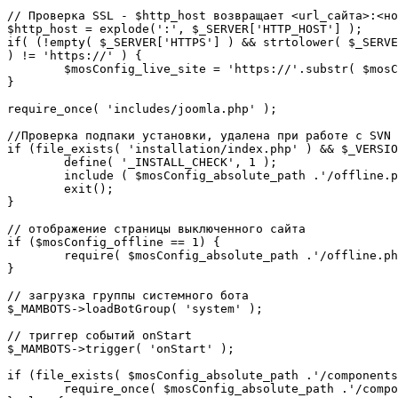
// Проверка SSL - $http_host возвращает <url_сайта>:<но
$http_host = explode(':', $_SERVER['HTTP_HOST'] );

if( (!empty( $_SERVER['HTTPS'] ) && strtolower( $_SERVE
) != 'https://' ) {

	$mosConfig_live_site = 'https://'.substr( $mosConfig_live_site, 7 );

}

require_once( 'includes/joomla.php' );

//Проверка подпаки установки, удалена при работе с SVN

if (file_exists( 'installation/index.php' ) && $_VERSIO
	define( '_INSTALL_CHECK', 1 );

	include ( $mosConfig_absolute_path .'/offline.php');

	exit();

}

// отображение страницы выключенного сайта

if ($mosConfig_offline == 1) {

	require( $mosConfig_absolute_path .'/offline.php' );

}

// загрузка группы системного бота

$_MAMBOTS->loadBotGroup( 'system' );

// триггер событий onStart

$_MAMBOTS->trigger( 'onStart' );

if (file_exists( $mosConfig_absolute_path .'/components
	require_once( $mosConfig_absolute_path .'/components/com_sef/sef.php' );
