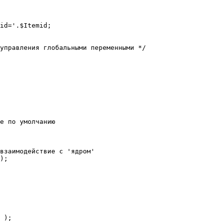
е по умолчанию

взаимодействие с 'ядром'

);
