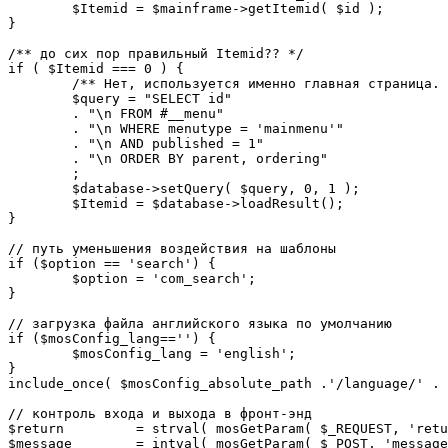
	$Itemid = $mainframe->getItemid( $id );

}

/** до сих пор правильный Itemid?? */

if ( $Itemid === 0 ) {

	/** Нет, используется именно главная страница. */

	$query = "SELECT id"

	. "\n FROM #__menu"

	. "\n WHERE menutype = 'mainmenu'"

	. "\n AND published = 1"

	. "\n ORDER BY parent, ordering"

	;

	$database->setQuery( $query, 0, 1 );

	$Itemid = $database->loadResult();

}

// путь уменьшения воздействия на шаблоны

if ($option == 'search') {

	$option = 'com_search';

}

// загрузка файла английского языка по умолчанию

if ($mosConfig_lang=='') {

	$mosConfig_lang = 'english';

}

include_once( $mosConfig_absolute_path .'/language/' . 
// контроль входа и выхода в фронт-энд 

$return 	= strval( mosGetParam( $_REQUEST, 'return', NULL ) );

$message 	= intval( mosGetParam( $_POST, 'message', 0 ) );
