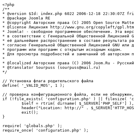
<?php

/**

* @version $Id: index.php 6022 2006-12-18 22:30:07Z fri
* @package Joomla RE

* @copyright Авторские права (C) 2005 Open Source Matte
* @license Лицензия http://www.gnu.org/copyleft/gpl.htm
* Joomla! - свободное программное обеспечение. Эта верс
* в соответствии с Генеральной Общественной Лицензией G
* её дальнейшее распространение в составе результата ра
* согласно Генеральной Общественной Лицензией GNU или д
* программ или программ с открытым исходным кодом.

* Для просмотра подробностей и замечаний об авторском п
* 

* @localized Авторские права (C) 2006 Joom.Ru - Русский
* @translator Sourpuss (sourpuss@mail.ru)

*/

// Установка флага родительского файла 

define( '_VALID_MOS', 1 );

// проверка конфигурационного файла, если не обнаружен,
if (!file_exists( 'configuration.php' ) || filesize( 'c
	$self = rtrim( dirname( $_SERVER['PHP_SELF'] ), '/\\' ) . '/';

	header("Location: http://" . $_SERVER['HTTP_HOST'] . $self . "installation/index.php" );

	exit();

}

require( 'globals.php' );

require_once( 'configuration.php' );
