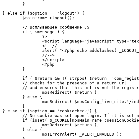
	}

} else if ($option == 'logout') {

	$mainframe->logout();

	// Всплывающее сообщение JS

	if ( $message ) {

		?>

		<script language="javascript" type="text/javascript">

		<!--//

		alert( "<?php echo addslashes( _LOGOUT_SUCCESS ); ?>" );

		//-->

		</script>

		<?php

	}

	if ( $return && !( strpos( $return, 'com_registration' ) || strpos( $return, 'com_login' ) ) ) {

	// checks for the presence of a return url 

	// and ensures that this url is not the registration or logout pages

		mosRedirect( $return );

	} else {

		mosRedirect( $mosConfig_live_site.'/index.php' );

	}

} else if ($option == 'cookiecheck') {

	// No cookie was set upon login. If it is set now, redirect to the given page. Otherwise, show error message.

	if (isset( $_COOKIE[mosMainFrame::sessionCookieName()] )) {

		mosRedirect( $return );

	} else {

		mosErrorAlert( _ALERT_ENABLED );

	}
