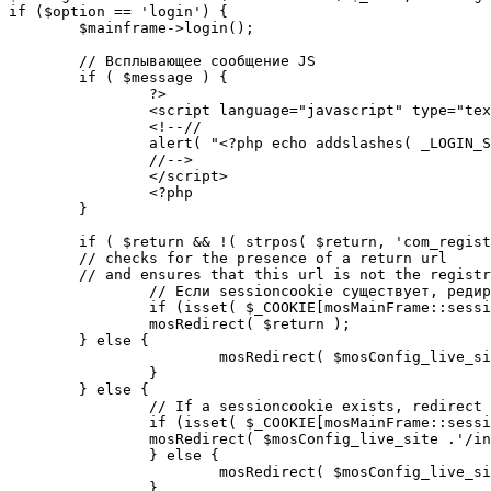
if ($option == 'login') {

	$mainframe->login();

	// Всплывающее сообщение JS

	if ( $message ) {

		?>

		<script language="javascript" type="text/javascript">

		<!--//

		alert( "<?php echo addslashes( _LOGIN_SUCCESS ); ?>" );

		//-->

		</script>

		<?php

	}

	if ( $return && !( strpos( $return, 'com_registration' ) || strpos( $return, 'com_login' ) ) ) {

	// checks for the presence of a return url 

	// and ensures that this url is not the registration or login pages

		// Если sessioncookie существует, редирект на заданную страницу. Otherwise, take an extra round for a cookiecheck

		if (isset( $_COOKIE[mosMainFrame::sessionCookieName()] )) {

		mosRedirect( $return );

	} else {

			mosRedirect( $mosConfig_live_site .'/index.php?option=cookiecheck&return=' . urlencode( $return ) );

		}

	} else {

		// If a sessioncookie exists, redirect to the start page. Otherwise, take an extra round for a cookiecheck

		if (isset( $_COOKIE[mosMainFrame::sessionCookieName()] )) {

		mosRedirect( $mosConfig_live_site .'/index.php' );

		} else {

			mosRedirect( $mosConfig_live_site .'/index.php?option=cookiecheck&return=' . urlencode( $mosConfig_live_site .'/index.php' ) );

		}
