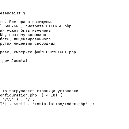
esengeist $

rs. Все права защищены.

l GNU/GPL, смотрите LICENSE.php

ия может быть изменена

NU, поэтому возможно

боты, лицензированного

ругих лицензий свободных 

раве, смотрите файл COPYRIGHT.php.

 дом Joomla!

 то загружается страница установки

onfiguration.php' ) < 10) {
