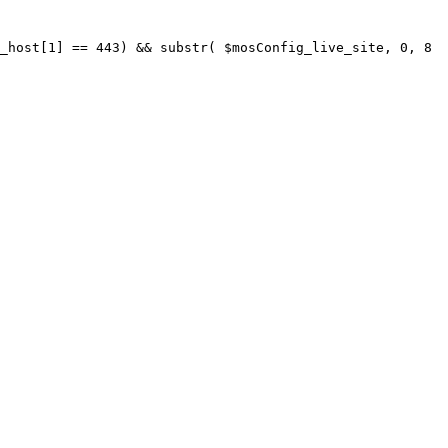
_host[1] == 443) && substr( $mosConfig_live_site, 0, 8 