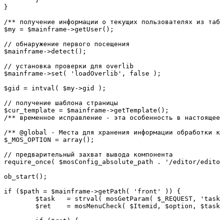
}

/** получение информации о текущих пользователях из таб
$my = $mainframe->getUser();

// обнаружение первого посещения

$mainframe->detect();

// установка проверки для overlib

$mainframe->set( 'loadOverlib', false );

$gid = intval( $my->gid );

// получение шаблона страницы

$cur_template = $mainframe->getTemplate();

/** временное исправление - эта особенность в настоящее
/** @global - Места для хранения информации обработки к
$_MOS_OPTION = array();

// предварительный захват вывода компонента

require_once( $mosConfig_absolute_path . '/editor/edito
ob_start();		 

if ($path = $mainframe->getPath( 'front' )) {

	$task 	= strval( mosGetParam( $_REQUEST, 'task', '' ) );

	$ret 	= mosMenuCheck( $Itemid, $option, $task, $gid );
