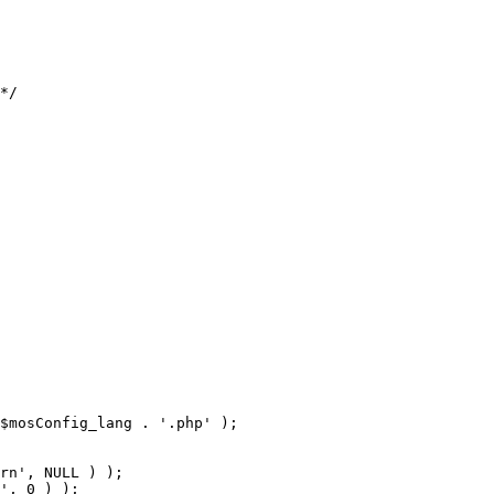
$mosConfig_lang . '.php' );
