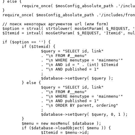
} else {

	require_once( $mosConfig_absolute_path .'/includes/sef.php' );

}

require_once( $mosConfig_absolute_path .'/includes/fron
// поиск некоторых аргументов url (или form)

$option = strval( strtolower( mosGetParam( $_REQUEST, '
$Itemid = intval( mosGetParam( $_REQUEST, 'Itemid', nul
if ($option == '') {

	if ($Itemid) {

		$query = "SELECT id, link"

		. "\n FROM #__menu"

		. "\n WHERE menutype = 'mainmenu'"

		. "\n AND id = " . (int) $Itemid

		. "\n AND published = 1"

		;

		$database->setQuery( $query );

	} else {

		$query = "SELECT id, link"

		. "\n FROM #__menu"

		. "\n WHERE menutype = 'mainmenu'"

		. "\n AND published = 1"

		. "\n ORDER BY parent, ordering"

		;

		$database->setQuery( $query, 0, 1 );

	}

	$menu = new mosMenu( $database );

	if ($database->loadObject( $menu )) {

		$Itemid = $menu->id;
