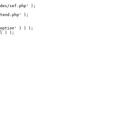
tend.php' );

option' ) ) );

l ) );
