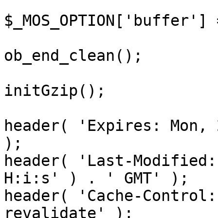
$_MOS_OPTION['buffer'] 
ob_end_clean();

initGzip();

header( 'Expires: Mon, 
);

header( 'Last-Modified:
H:i:s' ) . ' GMT' );

header( 'Cache-Control:
revalidate' );
