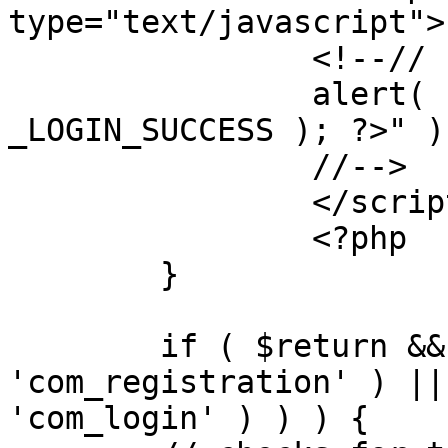
type="text/javascript">

		<!--//

		alert( "<?php echo addslashes( 
_LOGIN_SUCCESS ); ?>" );
		//-->

		</script>

		<?php

	}

	if ( $return && !( strpos( $return, 
'com_registration' ) ||
'com_login' ) ) ) {
