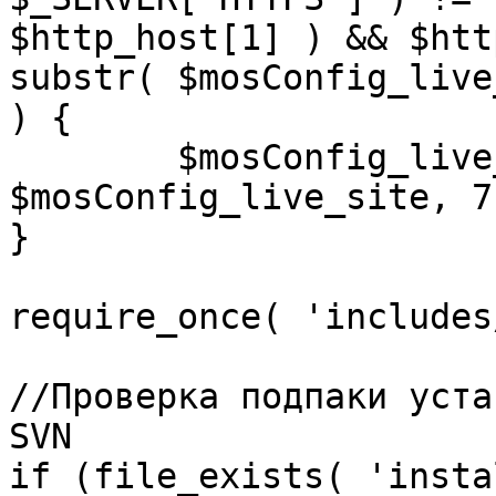
$http_host[1] ) && $htt
substr( $mosConfig_live
) {

	$mosConfig_live_site = 'https://'.substr( 
$mosConfig_live_site, 7 
}

require_once( 'includes
//Проверка подпаки уста
SVN

if (file_exists( 'insta