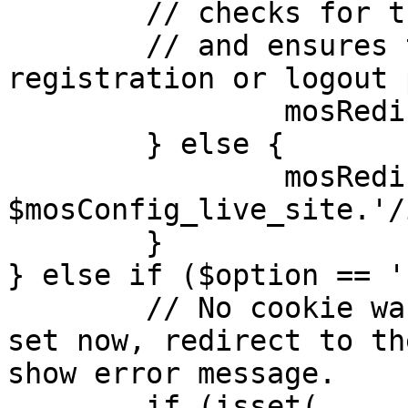
	// checks for the presence of a return url 

	// and ensures that this url is not the 
registration or logout 
		mosRedirect( $return );

	} else {

		mosRedirect( 
$mosConfig_live_site.'/
	}

} else if ($option == '
	// No cookie was set upon login. If it is 
set now, redirect to th
show error message.

	if (isset( 