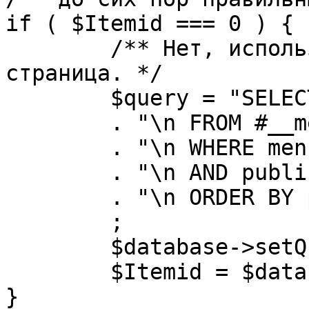
if ( $Itemid === 0 ) {

	/** Нет, используется именно главная 
страница. */

	$query = "SELECT id"

	. "\n FROM #__menu"

	. "\n WHERE menutype = 'mainmenu'"

	. "\n AND published = 1"

	. "\n ORDER BY parent, ordering"

	;

	$database->setQuery( $query, 0, 1 );

	$Itemid = $database->loadResult();

}
