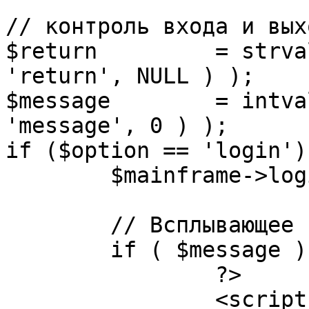
// контроль входа и вых
$return 	= strval( mosGetParam( $_REQUEST, 
'return', NULL ) );

$message 	= intval( mosGetParam( $_POST, 
'message', 0 ) );

if ($option == 'login') 
	$mainframe->login();

	// Всплывающее сообщение JS

	if ( $message ) {

		?>

		<script language="javascript" 