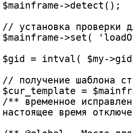
$mainframe->detect();

// установка проверки д
$mainframe->set( 'loadO
$gid = intval( $my->gid 
// получение шаблона ст
$cur_template = $mainfr
/** временное исправлен
настоящее время отключе