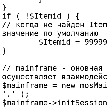
}

if ( !$Itemid ) {

// когда не найден Item
значение по умолчанию

	$Itemid = 99999999;

} 

// mainframe - оновная 
осуществляет взаимодейс
$mainframe = new mosMai
'.' );

$mainframe->initSession(