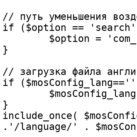
// путь уменьшения возд
if ($option == 'search')
	$option = 'com_search';

}

// загрузка файла англи
if ($mosConfig_lang=='')
	$mosConfig_lang = 'english';

}

include_once( $mosConfi
.'/language/' . $mosCon