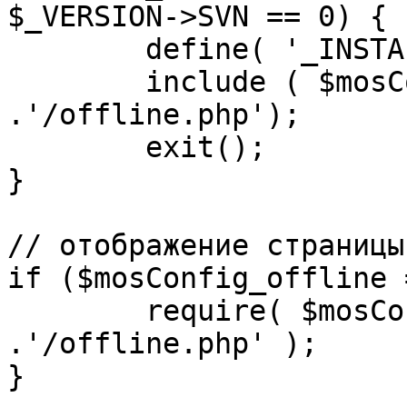
$_VERSION->SVN == 0) {

	define( '_INSTALL_CHECK', 1 );

	include ( $mosConfig_absolute_path 
.'/offline.php');

	exit();

}

// отображение страницы
if ($mosConfig_offline 
	require( $mosConfig_absolute_path 
.'/offline.php' );

}
