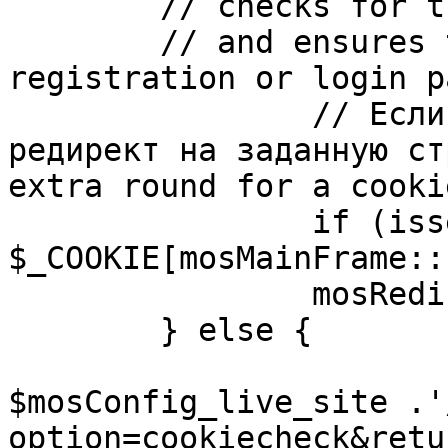
	// checks for the presence of a return url 

	// and ensures that this url is not the 
registration or login pa
		// Если sessioncookie существует, 
редирект на заданную ст
extra round for a cooki
		if (isset( 
$_COOKIE[mosMainFrame::
		mosRedirect( $return );

	} else {

			mosRedirect(
$mosConfig_live_site .'
option=cookiecheck&retu