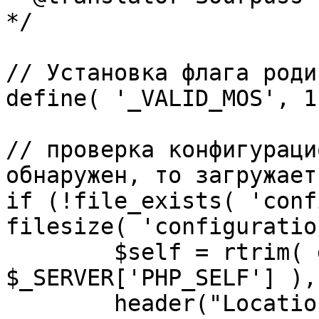
*/

// Установка флага роди
define( '_VALID_MOS', 1 
// проверка конфигураци
обнаружен, то загружает
if (!file_exists( 'conf
filesize( 'configuratio
	$self = rtrim( dirname( 
$_SERVER['PHP_SELF'] ),
	header("Location: http://" . 