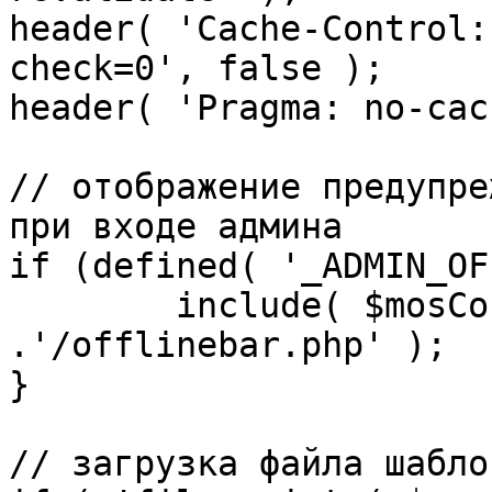
header( 'Cache-Control:
check=0', false );

header( 'Pragma: no-cac
// отображение предупре
при входе админа

if (defined( '_ADMIN_OF
	include( $mosConfig_absolute_path 
.'/offlinebar.php' );

}

// загрузка файла шаблон