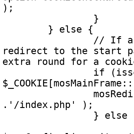
);

		}

	} else {

		// If a sessioncookie exists, 
redirect to the start p
extra round for a cooki
		if (isset( 
$_COOKIE[mosMainFrame::
		mosRedirect( $mosConfig_live_site 
.'/index.php' );

		} else {

			mosRedirect(