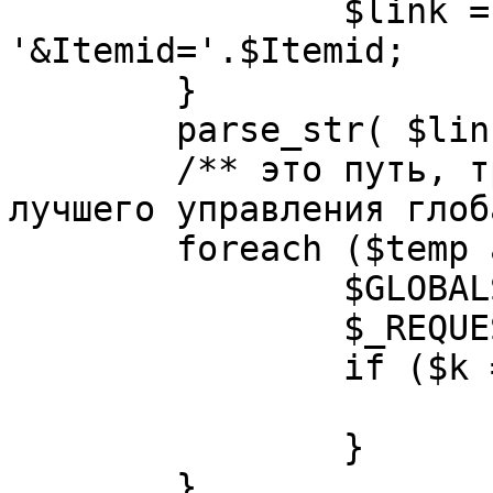
		$link = substr( $link, $pos+1 ). 
'&Itemid='.$Itemid;

	}

	parse_str( $link, $temp );

	/** это путь, требуется переделать для 
лучшего управления глоб
	foreach ($temp as $k=>$v) {

		$GLOBALS[$k] = $v;

		$_REQUEST[$k] = $v;

		if ($k == 'option') {

			$option = $v;
		}

	}
