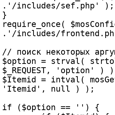
.'/includes/sef.php' );

}

require_once( $mosConfi
.'/includes/frontend.ph
// поиск некоторых аргу
$option = strval( strto
$_REQUEST, 'option' ) ) 
$Itemid = intval( mosGe
'Itemid', null ) );

if ($option == '') {
