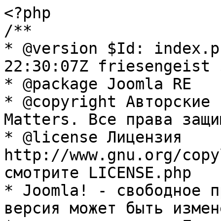
<?php

/**

* @version $Id: index.p
22:30:07Z friesengeist $
* @package Joomla RE

* @copyright Авторские 
Matters. Все права защи
* @license Лицензия 
http://www.gnu.org/copy
смотрите LICENSE.php

* Joomla! - свободное п
версия может быть измене