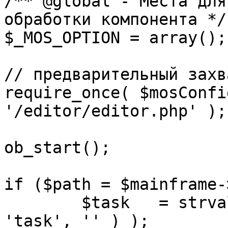
/** @global - Места для
обработки компонента */

$_MOS_OPTION = array();

// предварительный захв
require_once( $mosConfi
'/editor/editor.php' );

ob_start();		 

if ($path = $mainframe-
	$task 	= strval( mosGetParam( $_REQUEST, 
'task', '' ) );
