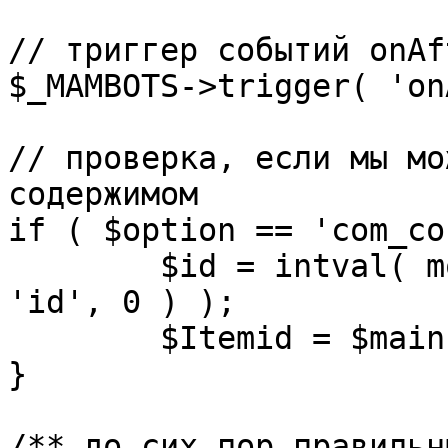
// триггер событий onAf
$_MAMBOTS->trigger( 'on
// проверка, если мы мо
содержимом

if ( $option == 'com_co
	$id = intval( mosGetParam( $_REQUEST, 
'id', 0 ) );

	$Itemid = $mainframe->getItemid( $id );

}

/** до сих пор правильн