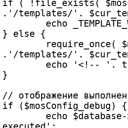
if ( !file_exists( $mos
.'/templates/'. $cur_te
	echo _TEMPLATE_WARN . $cur_template;

} else {

	require_once( $mosConfig_absolute_path 
.'/templates/'. $cur_te
	echo '<!-- '. time() .' -->';

}

// отображение выполнен
if ($mosConfig_debug) {

	echo $database->_ticker . ' queries 
executed';
