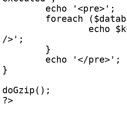
	echo '<pre>';

 	foreach ($database->_log as $k=>$sql) {

 		echo $k+1 . "\n" . $sql . '<hr 
/>';

	}

	echo '</pre>';

}

doGzip();

?>