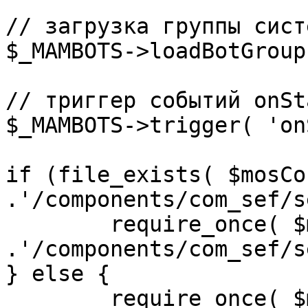
// загрузка группы сист
$_MAMBOTS->loadBotGroup
// триггер событий onSta
$_MAMBOTS->trigger( 'on
if (file_exists( $mosCo
.'/components/com_sef/s
	require_once( $mosConfig_absolute_path 
.'/components/com_sef/s
} else {

	require_once( $mosConfig_absolute_path 