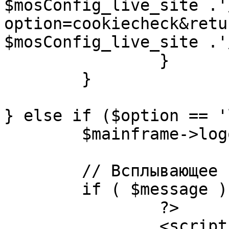
$mosConfig_live_site .'
option=cookiecheck&retu
$mosConfig_live_site .'
		}

	}

} else if ($option == '
	$mainframe->logout();

	// Всплывающее сообщение JS

	if ( $message ) {

		?>

		<script language="javascript" 