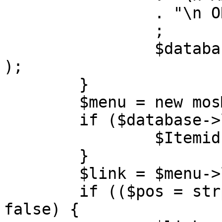
		. "\n ORDER BY parent, ordering"

		;

		$database->setQuery( $query, 0, 1 
);

	}

	$menu = new mosMenu( $database );

	if ($database->loadObject( $menu )) {

		$Itemid = $menu->id;

	}

	$link = $menu->link;

	if (($pos = strpos( $link, '?' )) !== 
false) {
