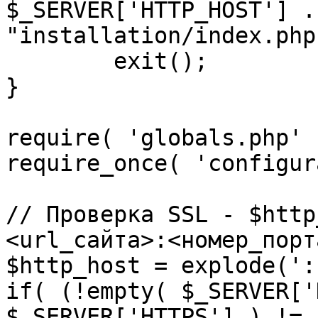
$_SERVER['HTTP_HOST'] .
"installation/index.php"
	exit();

}

require( 'globals.php' )
require_once( 'configur
// Проверка SSL - $http
<url_сайта>:<номер_порт
$http_host = explode(':
if( (!empty( $_SERVER['
$_SERVER['HTTPS'] ) != 