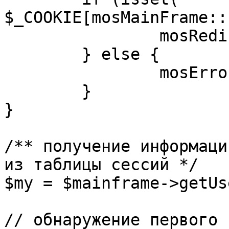
$_COOKIE[mosMainFrame::
		mosRedirect( $return );

	} else {

		mosErrorAlert( _ALERT_ENABLED );

	}

}

/** получение информаци
из таблицы сессий */

$my = $mainframe->getUs
// обнаружение первого 