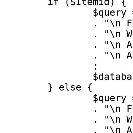
	if ($Itemid) {

		$query = "SELECT id, link"

		. "\n FROM #__menu"

		. "\n WHERE menutype = 'mainmenu'"

		. "\n AND id = " . (int) $Itemid

		. "\n AND published = 1"

		;

		$database->setQuery( $query );

	} else {

		$query = "SELECT id, link"

		. "\n FROM #__menu"

		. "\n WHERE menutype = 'mainmenu'"

		. "\n AND published = 1"
