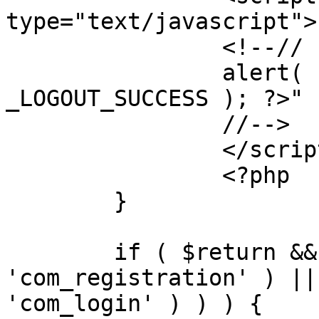
type="text/javascript">

		<!--//

		alert( "<?php echo addslashes( 
_LOGOUT_SUCCESS ); ?>" )
		//-->

		</script>

		<?php

	}

	if ( $return && !( strpos( $return, 
'com_registration' ) ||
'com_login' ) ) ) {
