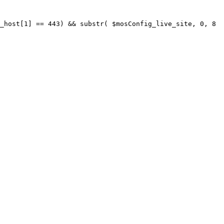
_host[1] == 443) && substr( $mosConfig_live_site, 0, 8 