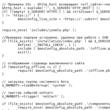
// Проверка SSL - $http_host возвращает <url_сайта>:<но
$http_host = explode(':', $_SERVER['HTTP_HOST'] );

if( (!empty( $_SERVER['HTTPS'] ) && strtolower( $_SERVE
) != 'https://' ) {

	$mosConfig_live_site = 'https://'.substr( $mosConfig_live_site, 7 );

}

require_once( 'includes/joomla.php' );

//Проверка подпаки установки, удалена при работе с SVN

if (file_exists( 'installation/index.php' ) && $_VERSIO
	define( '_INSTALL_CHECK', 1 );

	include ( $mosConfig_absolute_path .'/offline.php');

	exit();

}

// отображение страницы выключенного сайта

if ($mosConfig_offline == 1) {

	require( $mosConfig_absolute_path .'/offline.php' );

}

// загрузка группы системного бота

$_MAMBOTS->loadBotGroup( 'system' );

// триггер событий onStart

$_MAMBOTS->trigger( 'onStart' );

if (file_exists( $mosConfig_absolute_path .'/components
	require_once( $mosConfig_absolute_path .'/components/com_sef/sef.php' );
