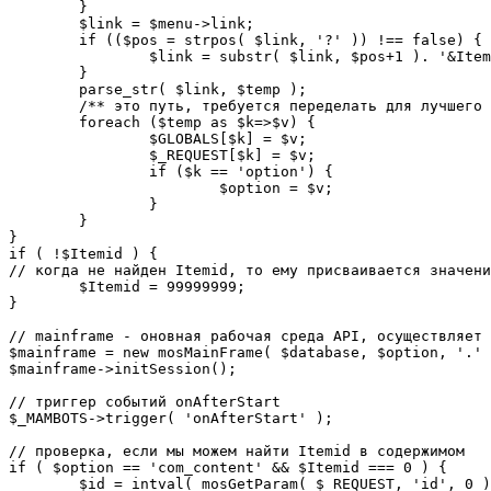
	}

	$link = $menu->link;

	if (($pos = strpos( $link, '?' )) !== false) {

		$link = substr( $link, $pos+1 ). '&Itemid='.$Itemid;

	}

	parse_str( $link, $temp );

	/** это путь, требуется переделать для лучшего управления глобальными переменными */

	foreach ($temp as $k=>$v) {

		$GLOBALS[$k] = $v;

		$_REQUEST[$k] = $v;

		if ($k == 'option') {

			$option = $v;

		}

	}

}

if ( !$Itemid ) {

// когда не найден Itemid, то ему присваивается значени
	$Itemid = 99999999;

} 

// mainframe - оновная рабочая среда API, осуществляет 
$mainframe = new mosMainFrame( $database, $option, '.' 
$mainframe->initSession();

// триггер событий onAfterStart

$_MAMBOTS->trigger( 'onAfterStart' );

// проверка, если мы можем найти Itemid в содержимом

if ( $option == 'com_content' && $Itemid === 0 ) {

	$id = intval( mosGetParam( $_REQUEST, 'id', 0 ) );
