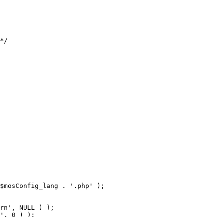
$mosConfig_lang . '.php' );
