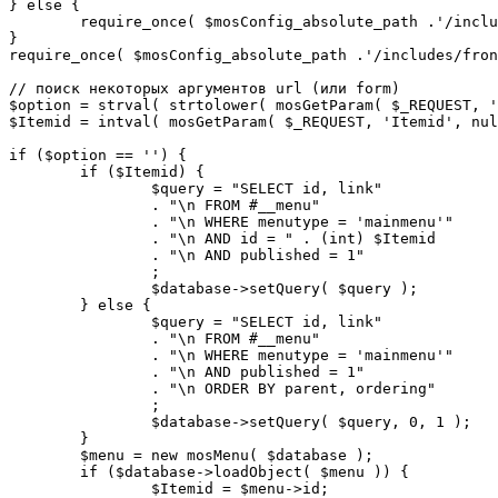
} else {

	require_once( $mosConfig_absolute_path .'/includes/sef.php' );

}

require_once( $mosConfig_absolute_path .'/includes/fron
// поиск некоторых аргументов url (или form)

$option = strval( strtolower( mosGetParam( $_REQUEST, '
$Itemid = intval( mosGetParam( $_REQUEST, 'Itemid', nul
if ($option == '') {

	if ($Itemid) {

		$query = "SELECT id, link"

		. "\n FROM #__menu"

		. "\n WHERE menutype = 'mainmenu'"

		. "\n AND id = " . (int) $Itemid

		. "\n AND published = 1"

		;

		$database->setQuery( $query );

	} else {

		$query = "SELECT id, link"

		. "\n FROM #__menu"

		. "\n WHERE menutype = 'mainmenu'"

		. "\n AND published = 1"

		. "\n ORDER BY parent, ordering"

		;

		$database->setQuery( $query, 0, 1 );

	}

	$menu = new mosMenu( $database );

	if ($database->loadObject( $menu )) {

		$Itemid = $menu->id;
