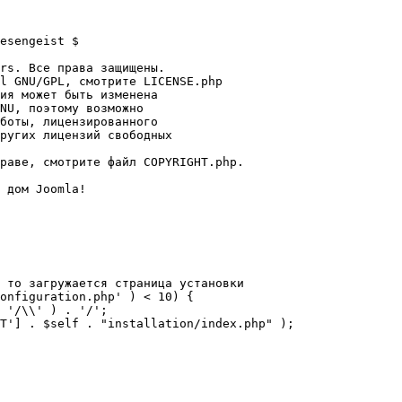
esengeist $

rs. Все права защищены.

l GNU/GPL, смотрите LICENSE.php

ия может быть изменена

NU, поэтому возможно

боты, лицензированного

ругих лицензий свободных 

раве, смотрите файл COPYRIGHT.php.

 дом Joomla!

 то загружается страница установки

onfiguration.php' ) < 10) {
