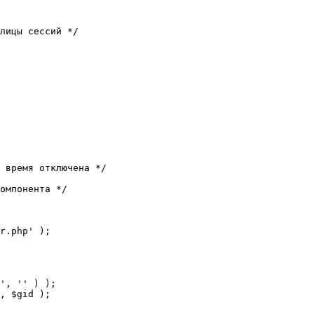
лицы сессий */

 время отключена */

омпонента */

r.php' );
