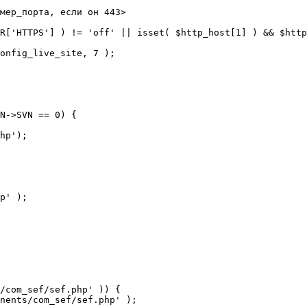
мер_порта, если он 443>

R['HTTPS'] ) != 'off' || isset( $http_host[1] ) && $http
N->SVN == 0) {

/com_sef/sef.php' )) {
