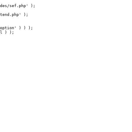
tend.php' );

option' ) ) );

l ) );
