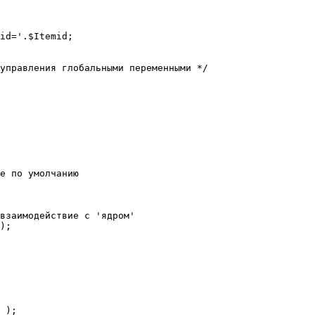
е по умолчанию

взаимодействие с 'ядром'

);
