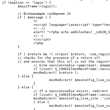
if ($option == 'login') {

	$mainframe->login();

	// Всплывающее сообщение JS

	if ( $message ) {

		?>

		<script language="javascript" type="text/javascript">

		<!--//

		alert( "<?php echo addslashes( _LOGIN_SUCCESS ); ?>" );

		//-->

		</script>

		<?php

	}

	if ( $return && !( strpos( $return, 'com_registration' ) || strpos( $return, 'com_login' ) ) ) {

	// checks for the presence of a return url 

	// and ensures that this url is not the registration or login pages

		// Если sessioncookie существует, редирект на заданную страницу. Otherwise, take an extra round for a cookiecheck

		if (isset( $_COOKIE[mosMainFrame::sessionCookieName()] )) {

		mosRedirect( $return );

	} else {

			mosRedirect( $mosConfig_live_site .'/index.php?option=cookiecheck&return=' . urlencode( $return ) );

		}

	} else {

		// If a sessioncookie exists, redirect to the start page. Otherwise, take an extra round for a cookiecheck

		if (isset( $_COOKIE[mosMainFrame::sessionCookieName()] )) {

		mosRedirect( $mosConfig_live_site .'/index.php' );

		} else {

			mosRedirect( $mosConfig_live_site .'/index.php?option=cookiecheck&return=' . urlencode( $mosConfig_live_site .'/index.php' ) );

		}
