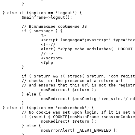
	}

} else if ($option == 'logout') {

	$mainframe->logout();

	// Всплывающее сообщение JS

	if ( $message ) {

		?>

		<script language="javascript" type="text/javascript">

		<!--//

		alert( "<?php echo addslashes( _LOGOUT_SUCCESS ); ?>" );

		//-->

		</script>

		<?php

	}

	if ( $return && !( strpos( $return, 'com_registration' ) || strpos( $return, 'com_login' ) ) ) {

	// checks for the presence of a return url 

	// and ensures that this url is not the registration or logout pages

		mosRedirect( $return );

	} else {

		mosRedirect( $mosConfig_live_site.'/index.php' );

	}

} else if ($option == 'cookiecheck') {

	// No cookie was set upon login. If it is set now, redirect to the given page. Otherwise, show error message.

	if (isset( $_COOKIE[mosMainFrame::sessionCookieName()] )) {

		mosRedirect( $return );

	} else {

		mosErrorAlert( _ALERT_ENABLED );

	}
