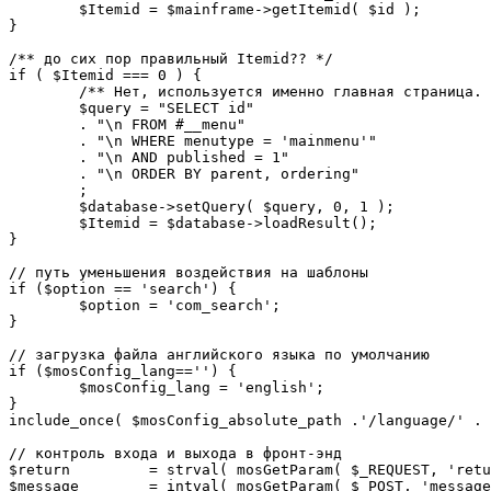
	$Itemid = $mainframe->getItemid( $id );

}

/** до сих пор правильный Itemid?? */

if ( $Itemid === 0 ) {

	/** Нет, используется именно главная страница. */

	$query = "SELECT id"

	. "\n FROM #__menu"

	. "\n WHERE menutype = 'mainmenu'"

	. "\n AND published = 1"

	. "\n ORDER BY parent, ordering"

	;

	$database->setQuery( $query, 0, 1 );

	$Itemid = $database->loadResult();

}

// путь уменьшения воздействия на шаблоны

if ($option == 'search') {

	$option = 'com_search';

}

// загрузка файла английского языка по умолчанию

if ($mosConfig_lang=='') {

	$mosConfig_lang = 'english';

}

include_once( $mosConfig_absolute_path .'/language/' . 
// контроль входа и выхода в фронт-энд 

$return 	= strval( mosGetParam( $_REQUEST, 'return', NULL ) );

$message 	= intval( mosGetParam( $_POST, 'message', 0 ) );
