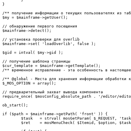
}

/** получение информации о текущих пользователях из таб
$my = $mainframe->getUser();

// обнаружение первого посещения

$mainframe->detect();

// установка проверки для overlib

$mainframe->set( 'loadOverlib', false );

$gid = intval( $my->gid );

// получение шаблона страницы

$cur_template = $mainframe->getTemplate();

/** временное исправление - эта особенность в настоящее
/** @global - Места для хранения информации обработки к
$_MOS_OPTION = array();

// предварительный захват вывода компонента

require_once( $mosConfig_absolute_path . '/editor/edito
ob_start();		 

if ($path = $mainframe->getPath( 'front' )) {

	$task 	= strval( mosGetParam( $_REQUEST, 'task', '' ) );

	$ret 	= mosMenuCheck( $Itemid, $option, $task, $gid );
