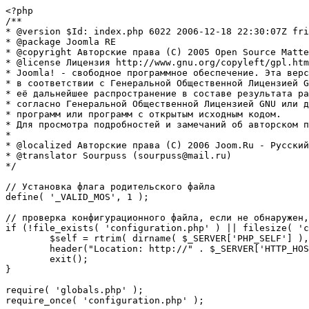
<?php

/**

* @version $Id: index.php 6022 2006-12-18 22:30:07Z fri
* @package Joomla RE

* @copyright Авторские права (C) 2005 Open Source Matte
* @license Лицензия http://www.gnu.org/copyleft/gpl.htm
* Joomla! - свободное программное обеспечение. Эта верс
* в соответствии с Генеральной Общественной Лицензией G
* её дальнейшее распространение в составе результата ра
* согласно Генеральной Общественной Лицензией GNU или д
* программ или программ с открытым исходным кодом.

* Для просмотра подробностей и замечаний об авторском п
* 

* @localized Авторские права (C) 2006 Joom.Ru - Русский
* @translator Sourpuss (sourpuss@mail.ru)

*/

// Установка флага родительского файла 

define( '_VALID_MOS', 1 );

// проверка конфигурационного файла, если не обнаружен,
if (!file_exists( 'configuration.php' ) || filesize( 'c
	$self = rtrim( dirname( $_SERVER['PHP_SELF'] ), '/\\' ) . '/';

	header("Location: http://" . $_SERVER['HTTP_HOST'] . $self . "installation/index.php" );

	exit();

}

require( 'globals.php' );

require_once( 'configuration.php' );
