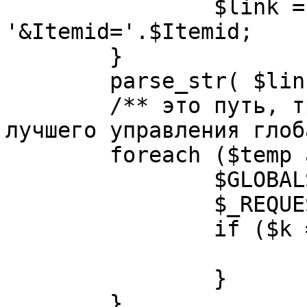
		$link = substr( $link, $pos+1 ). 
'&Itemid='.$Itemid;

	}

	parse_str( $link, $temp );

	/** это путь, требуется переделать для 
лучшего управления глоб
	foreach ($temp as $k=>$v) {

		$GLOBALS[$k] = $v;

		$_REQUEST[$k] = $v;

		if ($k == 'option') {

			$option = $v;
		}

	}
