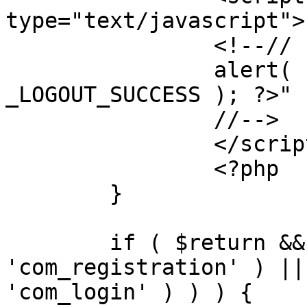
type="text/javascript">

		<!--//

		alert( "<?php echo addslashes( 
_LOGOUT_SUCCESS ); ?>" )
		//-->

		</script>

		<?php

	}

	if ( $return && !( strpos( $return, 
'com_registration' ) ||
'com_login' ) ) ) {
