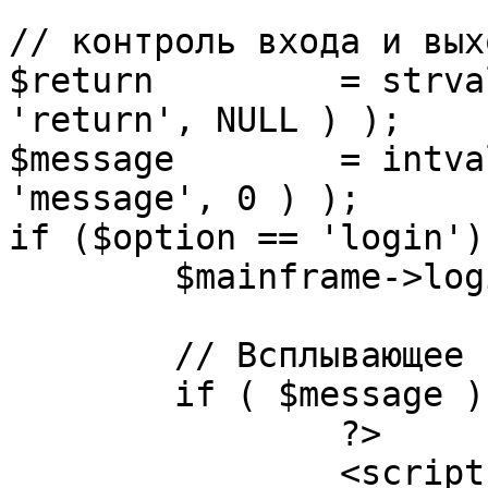
// контроль входа и вых
$return 	= strval( mosGetParam( $_REQUEST, 
'return', NULL ) );

$message 	= intval( mosGetParam( $_POST, 
'message', 0 ) );

if ($option == 'login') 
	$mainframe->login();

	// Всплывающее сообщение JS

	if ( $message ) {

		?>

		<script language="javascript" 