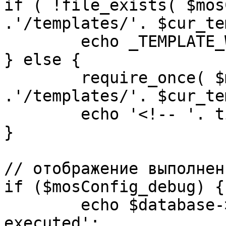
if ( !file_exists( $mos
.'/templates/'. $cur_te
	echo _TEMPLATE_WARN . $cur_template;

} else {

	require_once( $mosConfig_absolute_path 
.'/templates/'. $cur_te
	echo '<!-- '. time() .' -->';

}

// отображение выполнен
if ($mosConfig_debug) {

	echo $database->_ticker . ' queries 
executed';
