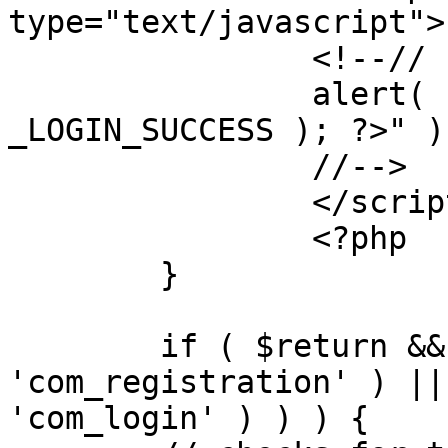
type="text/javascript">

		<!--//

		alert( "<?php echo addslashes( 
_LOGIN_SUCCESS ); ?>" );
		//-->

		</script>

		<?php

	}

	if ( $return && !( strpos( $return, 
'com_registration' ) ||
'com_login' ) ) ) {
