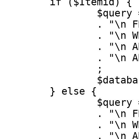
	if ($Itemid) {

		$query = "SELECT id, link"

		. "\n FROM #__menu"

		. "\n WHERE menutype = 'mainmenu'"

		. "\n AND id = " . (int) $Itemid

		. "\n AND published = 1"

		;

		$database->setQuery( $query );

	} else {

		$query = "SELECT id, link"

		. "\n FROM #__menu"

		. "\n WHERE menutype = 'mainmenu'"

		. "\n AND published = 1"
