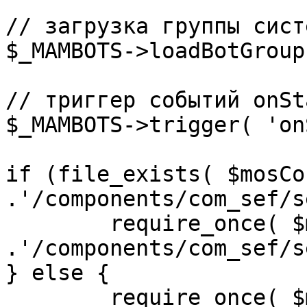
// загрузка группы сист
$_MAMBOTS->loadBotGroup
// триггер событий onSta
$_MAMBOTS->trigger( 'on
if (file_exists( $mosCo
.'/components/com_sef/s
	require_once( $mosConfig_absolute_path 
.'/components/com_sef/s
} else {

	require_once( $mosConfig_absolute_path 