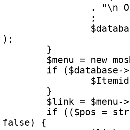
		. "\n ORDER BY parent, ordering"

		;

		$database->setQuery( $query, 0, 1 
);

	}

	$menu = new mosMenu( $database );

	if ($database->loadObject( $menu )) {

		$Itemid = $menu->id;

	}

	$link = $menu->link;

	if (($pos = strpos( $link, '?' )) !== 
false) {
