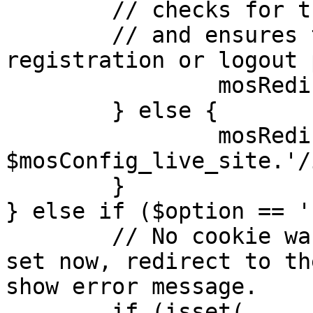
	// checks for the presence of a return url 

	// and ensures that this url is not the 
registration or logout 
		mosRedirect( $return );

	} else {

		mosRedirect( 
$mosConfig_live_site.'/
	}

} else if ($option == '
	// No cookie was set upon login. If it is 
set now, redirect to th
show error message.

	if (isset( 