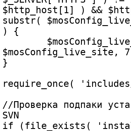
$http_host[1] ) && $htt
substr( $mosConfig_live
) {

	$mosConfig_live_site = 'https://'.substr( 
$mosConfig_live_site, 7 
}

require_once( 'includes
//Проверка подпаки уста
SVN

if (file_exists( 'insta