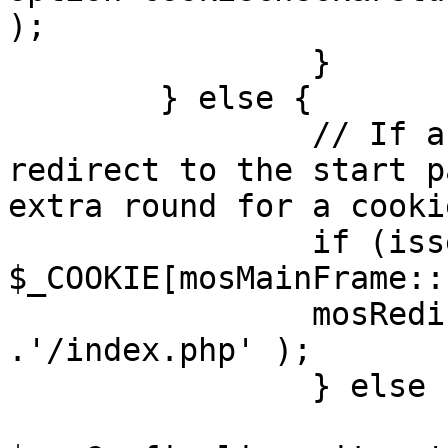
);

		}

	} else {

		// If a sessioncookie exists, 
redirect to the start p
extra round for a cooki
		if (isset( 
$_COOKIE[mosMainFrame::
		mosRedirect( $mosConfig_live_site 
.'/index.php' );

		} else {

			mosRedirect(