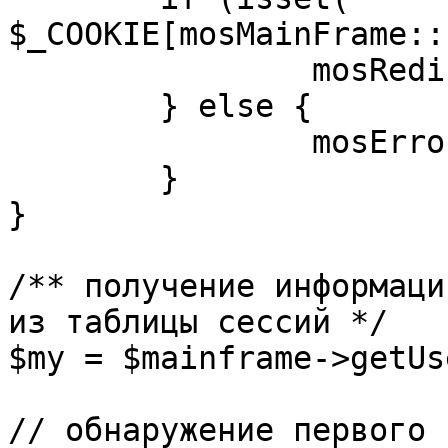
$_COOKIE[mosMainFrame::
		mosRedirect( $return );

	} else {

		mosErrorAlert( _ALERT_ENABLED );

	}

}

/** получение информаци
из таблицы сессий */

$my = $mainframe->getUs
// обнаружение первого 