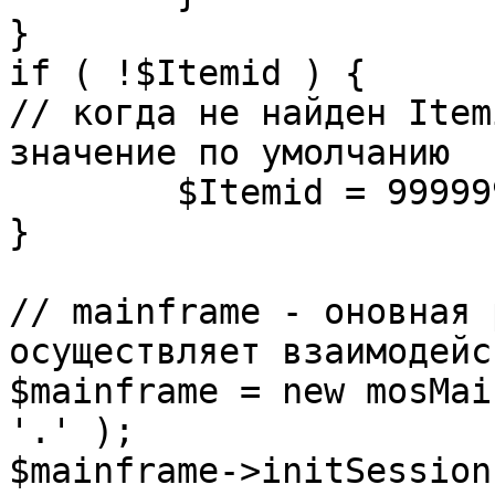
}

if ( !$Itemid ) {

// когда не найден Item
значение по умолчанию

	$Itemid = 99999999;

} 

// mainframe - оновная 
осуществляет взаимодейс
$mainframe = new mosMai
'.' );

$mainframe->initSession(