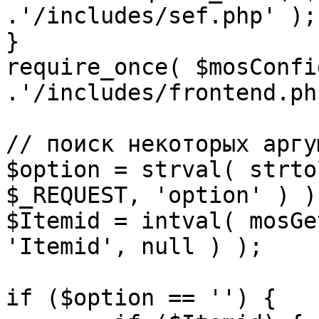
.'/includes/sef.php' );

}

require_once( $mosConfi
.'/includes/frontend.ph
// поиск некоторых аргу
$option = strval( strto
$_REQUEST, 'option' ) ) 
$Itemid = intval( mosGe
'Itemid', null ) );

if ($option == '') {
