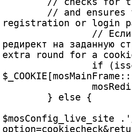
	// checks for the presence of a return url 

	// and ensures that this url is not the 
registration or login pa
		// Если sessioncookie существует, 
редирект на заданную ст
extra round for a cooki
		if (isset( 
$_COOKIE[mosMainFrame::
		mosRedirect( $return );

	} else {

			mosRedirect(
$mosConfig_live_site .'
option=cookiecheck&retu