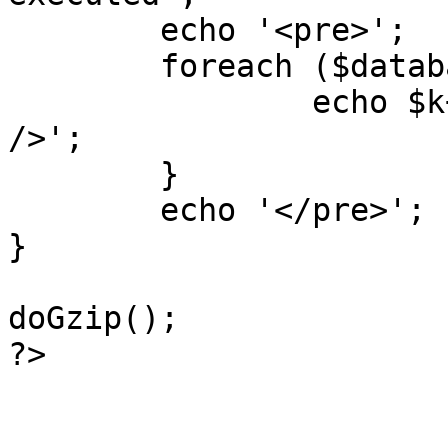
	echo '<pre>';

 	foreach ($database->_log as $k=>$sql) {

 		echo $k+1 . "\n" . $sql . '<hr 
/>';

	}

	echo '</pre>';

}

doGzip();

?>