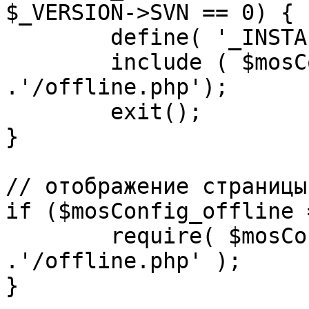
$_VERSION->SVN == 0) {

	define( '_INSTALL_CHECK', 1 );

	include ( $mosConfig_absolute_path 
.'/offline.php');

	exit();

}

// отображение страницы
if ($mosConfig_offline 
	require( $mosConfig_absolute_path 
.'/offline.php' );

}
