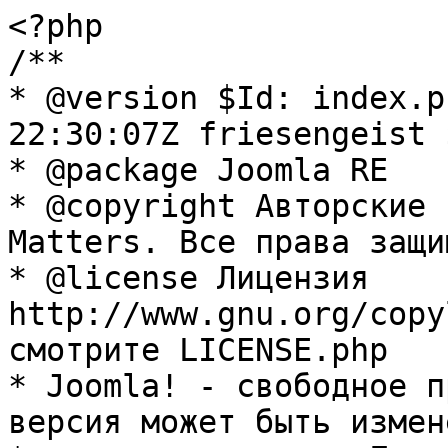
<?php

/**

* @version $Id: index.p
22:30:07Z friesengeist $
* @package Joomla RE

* @copyright Авторские 
Matters. Все права защи
* @license Лицензия 
http://www.gnu.org/copy
смотрите LICENSE.php

* Joomla! - свободное п
версия может быть измене