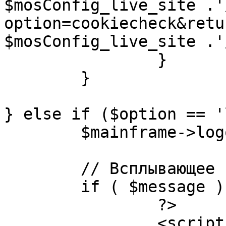
$mosConfig_live_site .'
option=cookiecheck&retu
$mosConfig_live_site .'
		}

	}

} else if ($option == '
	$mainframe->logout();

	// Всплывающее сообщение JS

	if ( $message ) {

		?>

		<script language="javascript" 