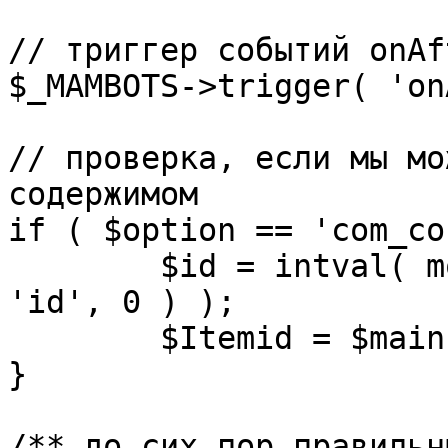
// триггер событий onAf
$_MAMBOTS->trigger( 'on
// проверка, если мы мо
содержимом

if ( $option == 'com_co
	$id = intval( mosGetParam( $_REQUEST, 
'id', 0 ) );

	$Itemid = $mainframe->getItemid( $id );

}

/** до сих пор правильн