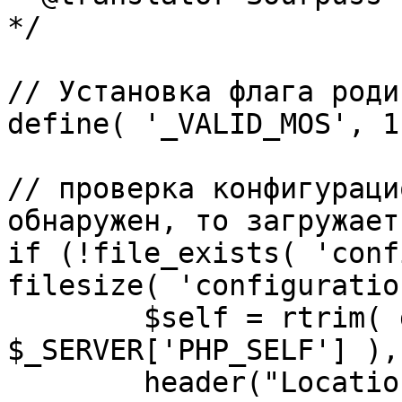
*/

// Установка флага роди
define( '_VALID_MOS', 1 
// проверка конфигураци
обнаружен, то загружает
if (!file_exists( 'conf
filesize( 'configuratio
	$self = rtrim( dirname( 
$_SERVER['PHP_SELF'] ),
	header("Location: http://" . 