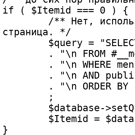
if ( $Itemid === 0 ) {

	/** Нет, используется именно главная 
страница. */

	$query = "SELECT id"

	. "\n FROM #__menu"

	. "\n WHERE menutype = 'mainmenu'"

	. "\n AND published = 1"

	. "\n ORDER BY parent, ordering"

	;

	$database->setQuery( $query, 0, 1 );

	$Itemid = $database->loadResult();

}
