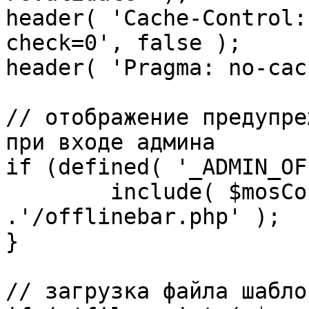
header( 'Cache-Control:
check=0', false );

header( 'Pragma: no-cac
// отображение предупре
при входе админа

if (defined( '_ADMIN_OF
	include( $mosConfig_absolute_path 
.'/offlinebar.php' );

}

// загрузка файла шаблон