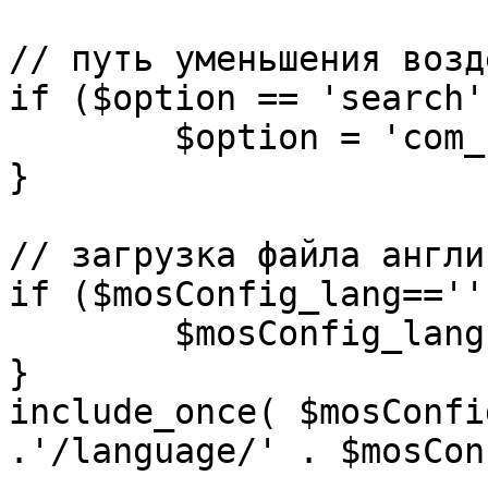
// путь уменьшения возд
if ($option == 'search')
	$option = 'com_search';

}

// загрузка файла англи
if ($mosConfig_lang=='')
	$mosConfig_lang = 'english';

}

include_once( $mosConfi
.'/language/' . $mosCon