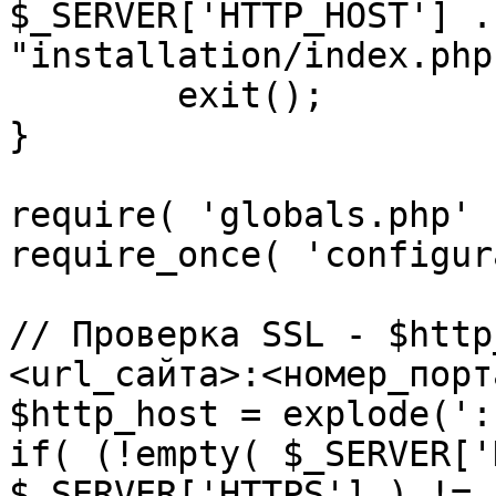
$_SERVER['HTTP_HOST'] .
"installation/index.php"
	exit();

}

require( 'globals.php' )
require_once( 'configur
// Проверка SSL - $http
<url_сайта>:<номер_порт
$http_host = explode(':
if( (!empty( $_SERVER['
$_SERVER['HTTPS'] ) != 