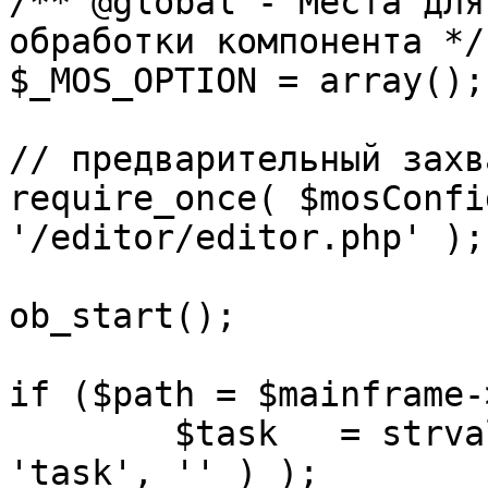
/** @global - Места для
обработки компонента */

$_MOS_OPTION = array();

// предварительный захв
require_once( $mosConfi
'/editor/editor.php' );

ob_start();		 

if ($path = $mainframe-
	$task 	= strval( mosGetParam( $_REQUEST, 
'task', '' ) );
