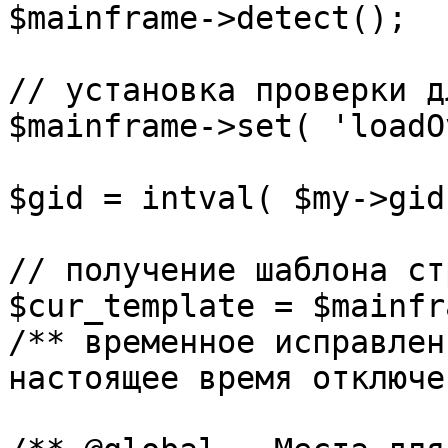
$mainframe->detect();

// установка проверки д
$mainframe->set( 'loadO
$gid = intval( $my->gid 
// получение шаблона ст
$cur_template = $mainfr
/** временное исправлен
настоящее время отключе