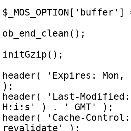
$_MOS_OPTION['buffer'] 
ob_end_clean();

initGzip();

header( 'Expires: Mon, 
);

header( 'Last-Modified:
H:i:s' ) . ' GMT' );

header( 'Cache-Control:
revalidate' );
