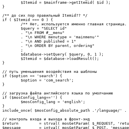
	$Itemid = $mainframe->getItemid( $id );

}

/** до сих пор правильный Itemid?? */

if ( $Itemid === 0 ) {

	/** Нет, используется именно главная страница. */

	$query = "SELECT id"

	. "\n FROM #__menu"

	. "\n WHERE menutype = 'mainmenu'"

	. "\n AND published = 1"

	. "\n ORDER BY parent, ordering"

	;

	$database->setQuery( $query, 0, 1 );

	$Itemid = $database->loadResult();

}

// путь уменьшения воздействия на шаблоны

if ($option == 'search') {

	$option = 'com_search';

}

// загрузка файла английского языка по умолчанию

if ($mosConfig_lang=='') {

	$mosConfig_lang = 'english';

}

include_once( $mosConfig_absolute_path .'/language/' . 
// контроль входа и выхода в фронт-энд 

$return 	= strval( mosGetParam( $_REQUEST, 'return', NULL ) );

$message 	= intval( mosGetParam( $_POST, 'message', 0 ) );
