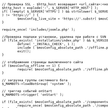
// Проверка SSL - $http_host возвращает <url_сайта>:<но
$http_host = explode(':', $_SERVER['HTTP_HOST'] );

if( (!empty( $_SERVER['HTTPS'] ) && strtolower( $_SERVE
) != 'https://' ) {

	$mosConfig_live_site = 'https://'.substr( $mosConfig_live_site, 7 );

}

require_once( 'includes/joomla.php' );

//Проверка подпаки установки, удалена при работе с SVN

if (file_exists( 'installation/index.php' ) && $_VERSIO
	define( '_INSTALL_CHECK', 1 );

	include ( $mosConfig_absolute_path .'/offline.php');

	exit();

}

// отображение страницы выключенного сайта

if ($mosConfig_offline == 1) {

	require( $mosConfig_absolute_path .'/offline.php' );

}

// загрузка группы системного бота

$_MAMBOTS->loadBotGroup( 'system' );

// триггер событий onStart

$_MAMBOTS->trigger( 'onStart' );

if (file_exists( $mosConfig_absolute_path .'/components
	require_once( $mosConfig_absolute_path .'/components/com_sef/sef.php' );
