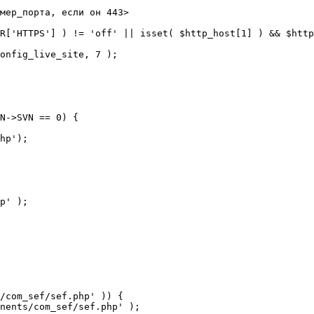
мер_порта, если он 443>

R['HTTPS'] ) != 'off' || isset( $http_host[1] ) && $http
N->SVN == 0) {

/com_sef/sef.php' )) {
