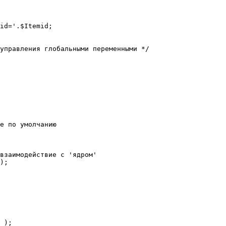
е по умолчанию

взаимодействие с 'ядром'

);
