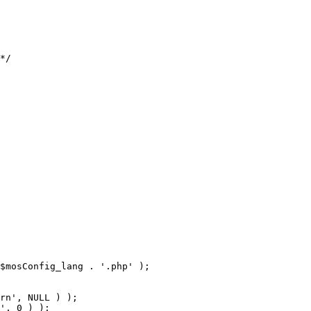
$mosConfig_lang . '.php' );
