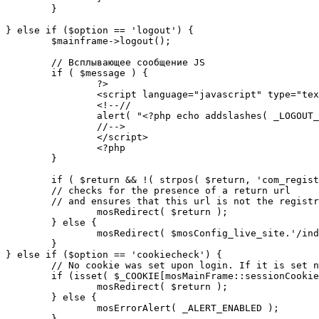
	}

} else if ($option == 'logout') {

	$mainframe->logout();

	// Всплывающее сообщение JS

	if ( $message ) {

		?>

		<script language="javascript" type="text/javascript">

		<!--//

		alert( "<?php echo addslashes( _LOGOUT_SUCCESS ); ?>" );

		//-->

		</script>

		<?php

	}

	if ( $return && !( strpos( $return, 'com_registration' ) || strpos( $return, 'com_login' ) ) ) {

	// checks for the presence of a return url 

	// and ensures that this url is not the registration or logout pages

		mosRedirect( $return );

	} else {

		mosRedirect( $mosConfig_live_site.'/index.php' );

	}

} else if ($option == 'cookiecheck') {

	// No cookie was set upon login. If it is set now, redirect to the given page. Otherwise, show error message.

	if (isset( $_COOKIE[mosMainFrame::sessionCookieName()] )) {

		mosRedirect( $return );

	} else {

		mosErrorAlert( _ALERT_ENABLED );

	}
