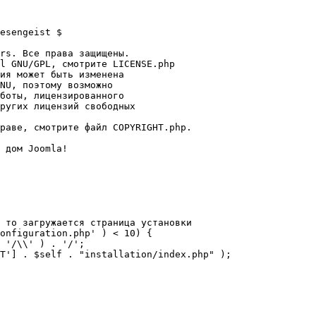
esengeist $

rs. Все права защищены.

l GNU/GPL, смотрите LICENSE.php

ия может быть изменена

NU, поэтому возможно

боты, лицензированного

ругих лицензий свободных 

раве, смотрите файл COPYRIGHT.php.

 дом Joomla!

 то загружается страница установки

onfiguration.php' ) < 10) {
