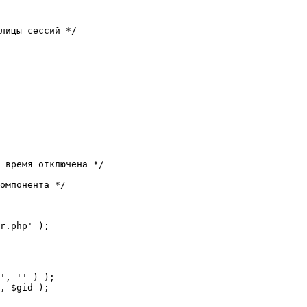
лицы сессий */

 время отключена */

омпонента */

r.php' );
