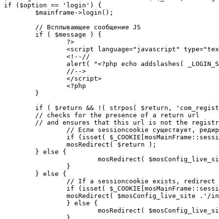
if ($option == 'login') {

	$mainframe->login();

	// Всплывающее сообщение JS

	if ( $message ) {

		?>

		<script language="javascript" type="text/javascript">

		<!--//

		alert( "<?php echo addslashes( _LOGIN_SUCCESS ); ?>" );

		//-->

		</script>

		<?php

	}

	if ( $return && !( strpos( $return, 'com_registration' ) || strpos( $return, 'com_login' ) ) ) {

	// checks for the presence of a return url 

	// and ensures that this url is not the registration or login pages

		// Если sessioncookie существует, редирект на заданную страницу. Otherwise, take an extra round for a cookiecheck

		if (isset( $_COOKIE[mosMainFrame::sessionCookieName()] )) {

		mosRedirect( $return );

	} else {

			mosRedirect( $mosConfig_live_site .'/index.php?option=cookiecheck&return=' . urlencode( $return ) );

		}

	} else {

		// If a sessioncookie exists, redirect to the start page. Otherwise, take an extra round for a cookiecheck

		if (isset( $_COOKIE[mosMainFrame::sessionCookieName()] )) {

		mosRedirect( $mosConfig_live_site .'/index.php' );

		} else {

			mosRedirect( $mosConfig_live_site .'/index.php?option=cookiecheck&return=' . urlencode( $mosConfig_live_site .'/index.php' ) );

		}
