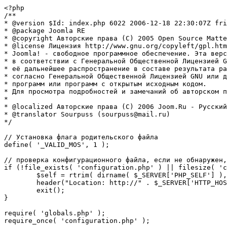
<?php

/**

* @version $Id: index.php 6022 2006-12-18 22:30:07Z fri
* @package Joomla RE

* @copyright Авторские права (C) 2005 Open Source Matte
* @license Лицензия http://www.gnu.org/copyleft/gpl.htm
* Joomla! - свободное программное обеспечение. Эта верс
* в соответствии с Генеральной Общественной Лицензией G
* её дальнейшее распространение в составе результата ра
* согласно Генеральной Общественной Лицензией GNU или д
* программ или программ с открытым исходным кодом.

* Для просмотра подробностей и замечаний об авторском п
* 

* @localized Авторские права (C) 2006 Joom.Ru - Русский
* @translator Sourpuss (sourpuss@mail.ru)

*/

// Установка флага родительского файла 

define( '_VALID_MOS', 1 );

// проверка конфигурационного файла, если не обнаружен,
if (!file_exists( 'configuration.php' ) || filesize( 'c
	$self = rtrim( dirname( $_SERVER['PHP_SELF'] ), '/\\' ) . '/';

	header("Location: http://" . $_SERVER['HTTP_HOST'] . $self . "installation/index.php" );

	exit();

}

require( 'globals.php' );

require_once( 'configuration.php' );
