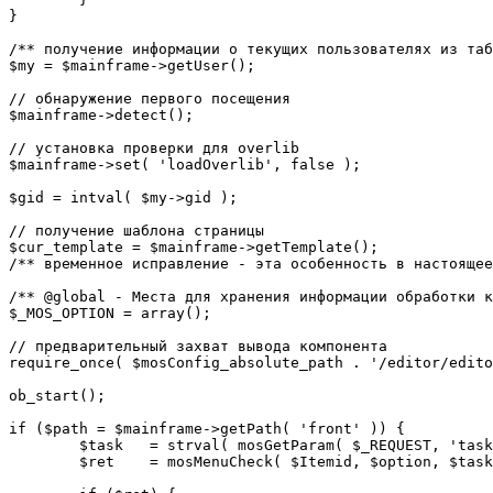
}

/** получение информации о текущих пользователях из таб
$my = $mainframe->getUser();

// обнаружение первого посещения

$mainframe->detect();

// установка проверки для overlib

$mainframe->set( 'loadOverlib', false );

$gid = intval( $my->gid );

// получение шаблона страницы

$cur_template = $mainframe->getTemplate();

/** временное исправление - эта особенность в настоящее
/** @global - Места для хранения информации обработки к
$_MOS_OPTION = array();

// предварительный захват вывода компонента

require_once( $mosConfig_absolute_path . '/editor/edito
ob_start();		 

if ($path = $mainframe->getPath( 'front' )) {

	$task 	= strval( mosGetParam( $_REQUEST, 'task', '' ) );

	$ret 	= mosMenuCheck( $Itemid, $option, $task, $gid );
