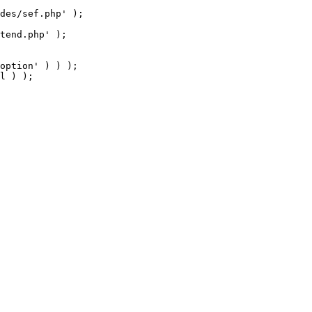
tend.php' );

option' ) ) );

l ) );
