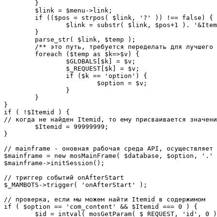
	}

	$link = $menu->link;

	if (($pos = strpos( $link, '?' )) !== false) {

		$link = substr( $link, $pos+1 ). '&Itemid='.$Itemid;

	}

	parse_str( $link, $temp );

	/** это путь, требуется переделать для лучшего управления глобальными переменными */

	foreach ($temp as $k=>$v) {

		$GLOBALS[$k] = $v;

		$_REQUEST[$k] = $v;

		if ($k == 'option') {

			$option = $v;

		}

	}

}

if ( !$Itemid ) {

// когда не найден Itemid, то ему присваивается значени
	$Itemid = 99999999;

} 

// mainframe - оновная рабочая среда API, осуществляет 
$mainframe = new mosMainFrame( $database, $option, '.' 
$mainframe->initSession();

// триггер событий onAfterStart

$_MAMBOTS->trigger( 'onAfterStart' );

// проверка, если мы можем найти Itemid в содержимом

if ( $option == 'com_content' && $Itemid === 0 ) {

	$id = intval( mosGetParam( $_REQUEST, 'id', 0 ) );
