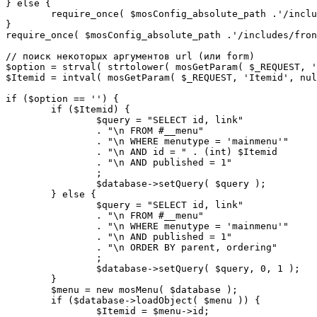
} else {

	require_once( $mosConfig_absolute_path .'/includes/sef.php' );

}

require_once( $mosConfig_absolute_path .'/includes/fron
// поиск некоторых аргументов url (или form)

$option = strval( strtolower( mosGetParam( $_REQUEST, '
$Itemid = intval( mosGetParam( $_REQUEST, 'Itemid', nul
if ($option == '') {

	if ($Itemid) {

		$query = "SELECT id, link"

		. "\n FROM #__menu"

		. "\n WHERE menutype = 'mainmenu'"

		. "\n AND id = " . (int) $Itemid

		. "\n AND published = 1"

		;

		$database->setQuery( $query );

	} else {

		$query = "SELECT id, link"

		. "\n FROM #__menu"

		. "\n WHERE menutype = 'mainmenu'"

		. "\n AND published = 1"

		. "\n ORDER BY parent, ordering"

		;

		$database->setQuery( $query, 0, 1 );

	}

	$menu = new mosMenu( $database );

	if ($database->loadObject( $menu )) {

		$Itemid = $menu->id;
