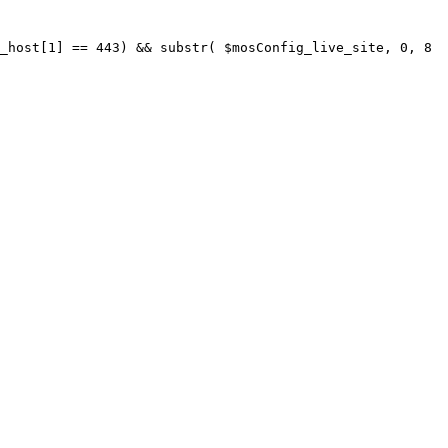
_host[1] == 443) && substr( $mosConfig_live_site, 0, 8 