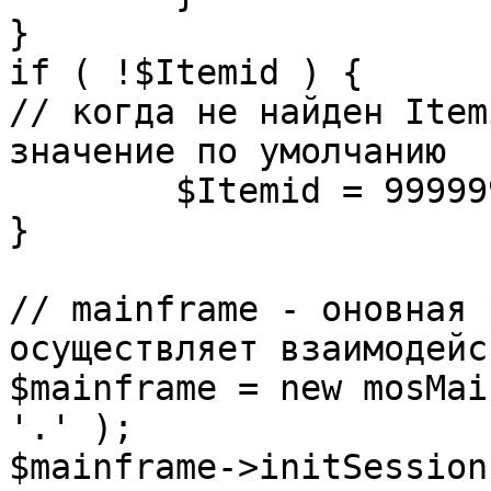
}

if ( !$Itemid ) {

// когда не найден Item
значение по умолчанию

	$Itemid = 99999999;

} 

// mainframe - оновная 
осуществляет взаимодейс
$mainframe = new mosMai
'.' );

$mainframe->initSession(