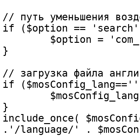
// путь уменьшения возд
if ($option == 'search')
	$option = 'com_search';

}

// загрузка файла англи
if ($mosConfig_lang=='')
	$mosConfig_lang = 'english';

}

include_once( $mosConfi
.'/language/' . $mosCon