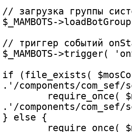
// загрузка группы сист
$_MAMBOTS->loadBotGroup
// триггер событий onSta
$_MAMBOTS->trigger( 'on
if (file_exists( $mosCo
.'/components/com_sef/s
	require_once( $mosConfig_absolute_path 
.'/components/com_sef/s
} else {

	require_once( $mosConfig_absolute_path 