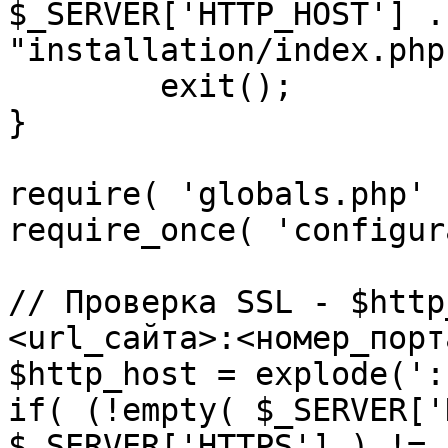
$_SERVER['HTTP_HOST'] .
"installation/index.php"
	exit();

}

require( 'globals.php' )
require_once( 'configur
// Проверка SSL - $http
<url_сайта>:<номер_порт
$http_host = explode(':
if( (!empty( $_SERVER['
$_SERVER['HTTPS'] ) != 