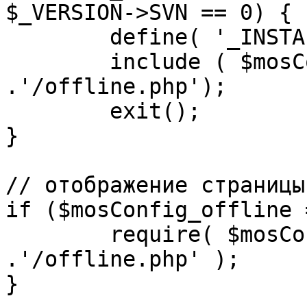
$_VERSION->SVN == 0) {

	define( '_INSTALL_CHECK', 1 );

	include ( $mosConfig_absolute_path 
.'/offline.php');

	exit();

}

// отображение страницы
if ($mosConfig_offline 
	require( $mosConfig_absolute_path 
.'/offline.php' );

}
