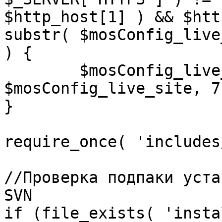
$http_host[1] ) && $htt
substr( $mosConfig_live
) {

	$mosConfig_live_site = 'https://'.substr( 
$mosConfig_live_site, 7 
}

require_once( 'includes
//Проверка подпаки уста
SVN

if (file_exists( 'insta