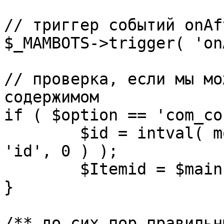
// триггер событий onAf
$_MAMBOTS->trigger( 'on
// проверка, если мы мо
содержимом

if ( $option == 'com_co
	$id = intval( mosGetParam( $_REQUEST, 
'id', 0 ) );

	$Itemid = $mainframe->getItemid( $id );

}

/** до сих пор правильн