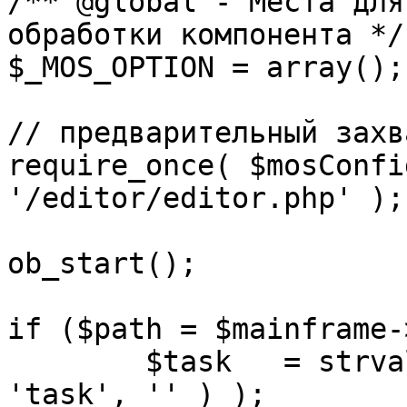
/** @global - Места для
обработки компонента */

$_MOS_OPTION = array();

// предварительный захв
require_once( $mosConfi
'/editor/editor.php' );

ob_start();		 

if ($path = $mainframe-
	$task 	= strval( mosGetParam( $_REQUEST, 
'task', '' ) );
