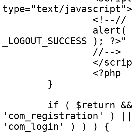
type="text/javascript">

		<!--//

		alert( "<?php echo addslashes( 
_LOGOUT_SUCCESS ); ?>" )
		//-->

		</script>

		<?php

	}

	if ( $return && !( strpos( $return, 
'com_registration' ) ||
'com_login' ) ) ) {
