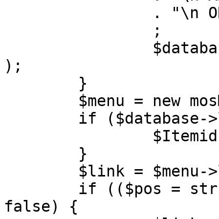
		. "\n ORDER BY parent, ordering"

		;

		$database->setQuery( $query, 0, 1 
);

	}

	$menu = new mosMenu( $database );

	if ($database->loadObject( $menu )) {

		$Itemid = $menu->id;

	}

	$link = $menu->link;

	if (($pos = strpos( $link, '?' )) !== 
false) {
