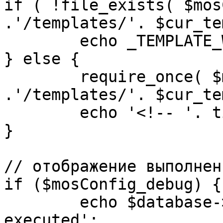
if ( !file_exists( $mos
.'/templates/'. $cur_te
	echo _TEMPLATE_WARN . $cur_template;

} else {

	require_once( $mosConfig_absolute_path 
.'/templates/'. $cur_te
	echo '<!-- '. time() .' -->';

}

// отображение выполнен
if ($mosConfig_debug) {

	echo $database->_ticker . ' queries 
executed';
