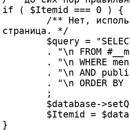
if ( $Itemid === 0 ) {

	/** Нет, используется именно главная 
страница. */

	$query = "SELECT id"

	. "\n FROM #__menu"

	. "\n WHERE menutype = 'mainmenu'"

	. "\n AND published = 1"

	. "\n ORDER BY parent, ordering"

	;

	$database->setQuery( $query, 0, 1 );

	$Itemid = $database->loadResult();

}
