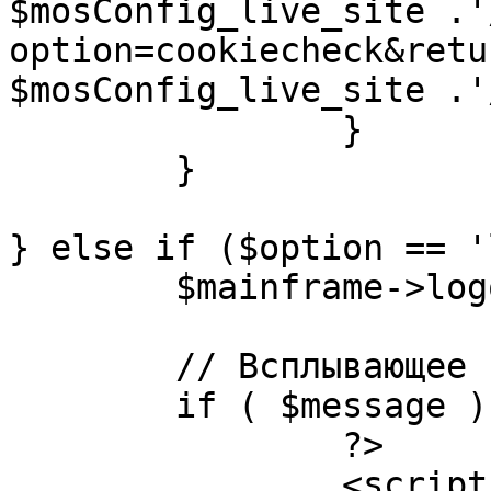
$mosConfig_live_site .'
option=cookiecheck&retu
$mosConfig_live_site .'
		}

	}

} else if ($option == '
	$mainframe->logout();

	// Всплывающее сообщение JS

	if ( $message ) {

		?>

		<script language="javascript" 