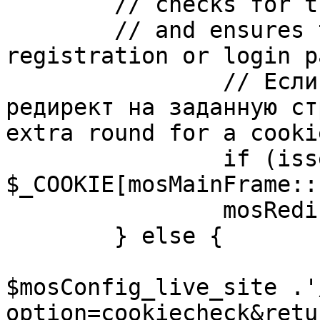
	// checks for the presence of a return url 

	// and ensures that this url is not the 
registration or login pa
		// Если sessioncookie существует, 
редирект на заданную ст
extra round for a cooki
		if (isset( 
$_COOKIE[mosMainFrame::
		mosRedirect( $return );

	} else {

			mosRedirect(
$mosConfig_live_site .'
option=cookiecheck&retu