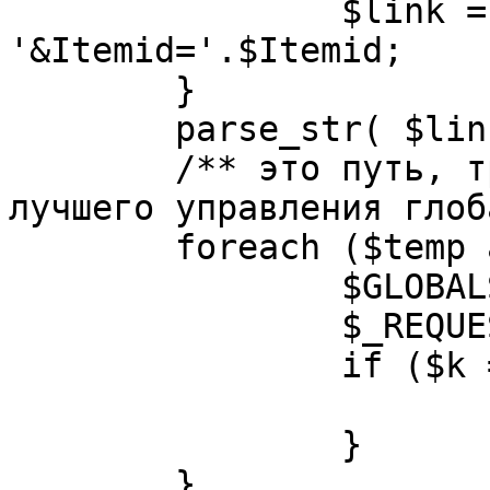
		$link = substr( $link, $pos+1 ). 
'&Itemid='.$Itemid;

	}

	parse_str( $link, $temp );

	/** это путь, требуется переделать для 
лучшего управления глоб
	foreach ($temp as $k=>$v) {

		$GLOBALS[$k] = $v;

		$_REQUEST[$k] = $v;

		if ($k == 'option') {

			$option = $v;
		}

	}
