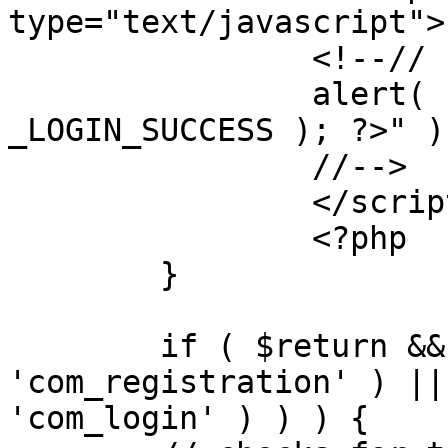
type="text/javascript">

		<!--//

		alert( "<?php echo addslashes( 
_LOGIN_SUCCESS ); ?>" );
		//-->

		</script>

		<?php

	}

	if ( $return && !( strpos( $return, 
'com_registration' ) ||
'com_login' ) ) ) {
