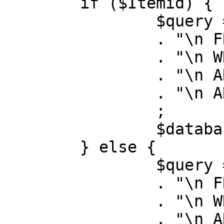
	if ($Itemid) {

		$query = "SELECT id, link"

		. "\n FROM #__menu"

		. "\n WHERE menutype = 'mainmenu'"

		. "\n AND id = " . (int) $Itemid

		. "\n AND published = 1"

		;

		$database->setQuery( $query );

	} else {

		$query = "SELECT id, link"

		. "\n FROM #__menu"

		. "\n WHERE menutype = 'mainmenu'"

		. "\n AND published = 1"
