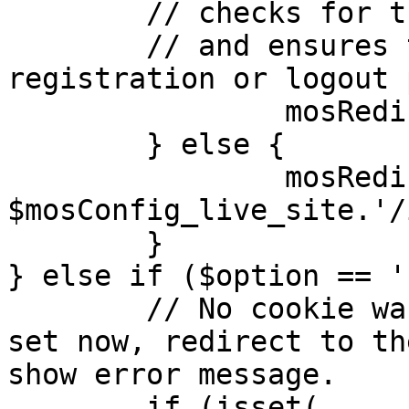
	// checks for the presence of a return url 

	// and ensures that this url is not the 
registration or logout 
		mosRedirect( $return );

	} else {

		mosRedirect( 
$mosConfig_live_site.'/
	}

} else if ($option == '
	// No cookie was set upon login. If it is 
set now, redirect to th
show error message.

	if (isset( 