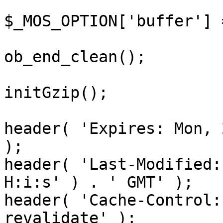
$_MOS_OPTION['buffer'] 
ob_end_clean();

initGzip();

header( 'Expires: Mon, 
);

header( 'Last-Modified:
H:i:s' ) . ' GMT' );

header( 'Cache-Control:
revalidate' );
