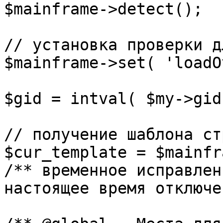
$mainframe->detect();

// установка проверки д
$mainframe->set( 'loadO
$gid = intval( $my->gid 
// получение шаблона ст
$cur_template = $mainfr
/** временное исправлен
настоящее время отключе