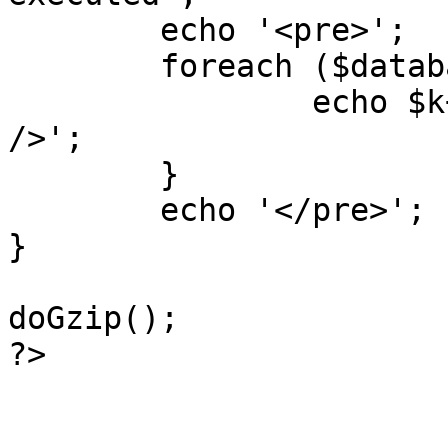
	echo '<pre>';

 	foreach ($database->_log as $k=>$sql) {

 		echo $k+1 . "\n" . $sql . '<hr 
/>';

	}

	echo '</pre>';

}

doGzip();

?>