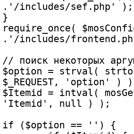
.'/includes/sef.php' );

}

require_once( $mosConfi
.'/includes/frontend.ph
// поиск некоторых аргу
$option = strval( strto
$_REQUEST, 'option' ) ) 
$Itemid = intval( mosGe
'Itemid', null ) );

if ($option == '') {
