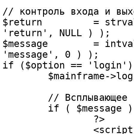
// контроль входа и вых
$return 	= strval( mosGetParam( $_REQUEST, 
'return', NULL ) );

$message 	= intval( mosGetParam( $_POST, 
'message', 0 ) );

if ($option == 'login') 
	$mainframe->login();

	// Всплывающее сообщение JS

	if ( $message ) {

		?>

		<script language="javascript" 