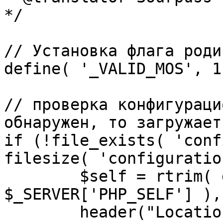
*/

// Установка флага роди
define( '_VALID_MOS', 1 
// проверка конфигураци
обнаружен, то загружает
if (!file_exists( 'conf
filesize( 'configuratio
	$self = rtrim( dirname( 
$_SERVER['PHP_SELF'] ),
	header("Location: http://" . 