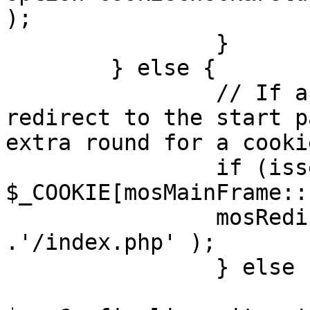
);

		}

	} else {

		// If a sessioncookie exists, 
redirect to the start p
extra round for a cooki
		if (isset( 
$_COOKIE[mosMainFrame::
		mosRedirect( $mosConfig_live_site 
.'/index.php' );

		} else {

			mosRedirect(