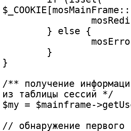
$_COOKIE[mosMainFrame::
		mosRedirect( $return );

	} else {

		mosErrorAlert( _ALERT_ENABLED );

	}

}

/** получение информаци
из таблицы сессий */

$my = $mainframe->getUs
// обнаружение первого 