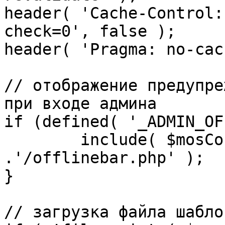
header( 'Cache-Control:
check=0', false );

header( 'Pragma: no-cac
// отображение предупре
при входе админа

if (defined( '_ADMIN_OF
	include( $mosConfig_absolute_path 
.'/offlinebar.php' );

}

// загрузка файла шаблон