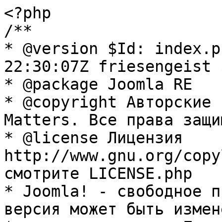
<?php

/**

* @version $Id: index.p
22:30:07Z friesengeist $
* @package Joomla RE

* @copyright Авторские 
Matters. Все права защи
* @license Лицензия 
http://www.gnu.org/copy
смотрите LICENSE.php

* Joomla! - свободное п
версия может быть измене