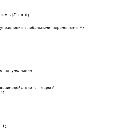
е по умолчанию

взаимодействие с 'ядром'

);
