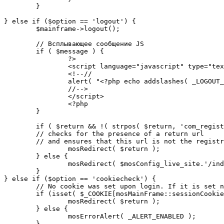
	}

} else if ($option == 'logout') {

	$mainframe->logout();

	// Всплывающее сообщение JS

	if ( $message ) {

		?>

		<script language="javascript" type="text/javascript">

		<!--//

		alert( "<?php echo addslashes( _LOGOUT_SUCCESS ); ?>" );

		//-->

		</script>

		<?php

	}

	if ( $return && !( strpos( $return, 'com_registration' ) || strpos( $return, 'com_login' ) ) ) {

	// checks for the presence of a return url 

	// and ensures that this url is not the registration or logout pages

		mosRedirect( $return );

	} else {

		mosRedirect( $mosConfig_live_site.'/index.php' );

	}

} else if ($option == 'cookiecheck') {

	// No cookie was set upon login. If it is set now, redirect to the given page. Otherwise, show error message.

	if (isset( $_COOKIE[mosMainFrame::sessionCookieName()] )) {

		mosRedirect( $return );

	} else {

		mosErrorAlert( _ALERT_ENABLED );

	}
