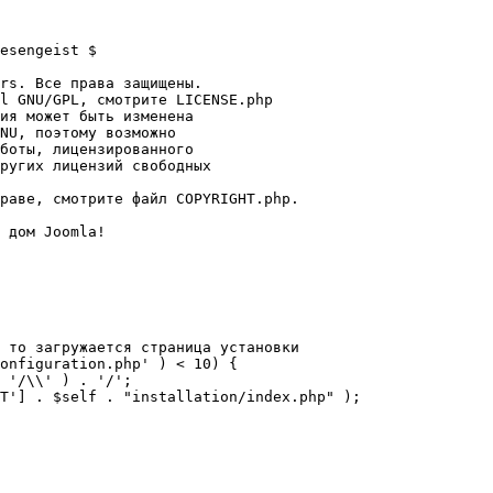
esengeist $

rs. Все права защищены.

l GNU/GPL, смотрите LICENSE.php

ия может быть изменена

NU, поэтому возможно

боты, лицензированного

ругих лицензий свободных 

раве, смотрите файл COPYRIGHT.php.

 дом Joomla!

 то загружается страница установки

onfiguration.php' ) < 10) {
