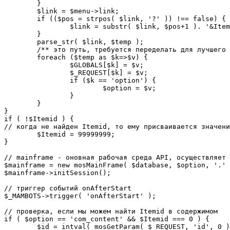
	}

	$link = $menu->link;

	if (($pos = strpos( $link, '?' )) !== false) {

		$link = substr( $link, $pos+1 ). '&Itemid='.$Itemid;

	}

	parse_str( $link, $temp );

	/** это путь, требуется переделать для лучшего управления глобальными переменными */

	foreach ($temp as $k=>$v) {

		$GLOBALS[$k] = $v;

		$_REQUEST[$k] = $v;

		if ($k == 'option') {

			$option = $v;

		}

	}

}

if ( !$Itemid ) {

// когда не найден Itemid, то ему присваивается значени
	$Itemid = 99999999;

} 

// mainframe - оновная рабочая среда API, осуществляет 
$mainframe = new mosMainFrame( $database, $option, '.' 
$mainframe->initSession();

// триггер событий onAfterStart

$_MAMBOTS->trigger( 'onAfterStart' );

// проверка, если мы можем найти Itemid в содержимом

if ( $option == 'com_content' && $Itemid === 0 ) {

	$id = intval( mosGetParam( $_REQUEST, 'id', 0 ) );
