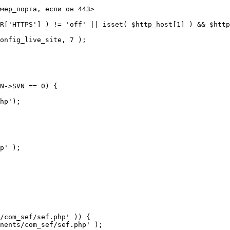
мер_порта, если он 443>

R['HTTPS'] ) != 'off' || isset( $http_host[1] ) && $http
N->SVN == 0) {

/com_sef/sef.php' )) {
