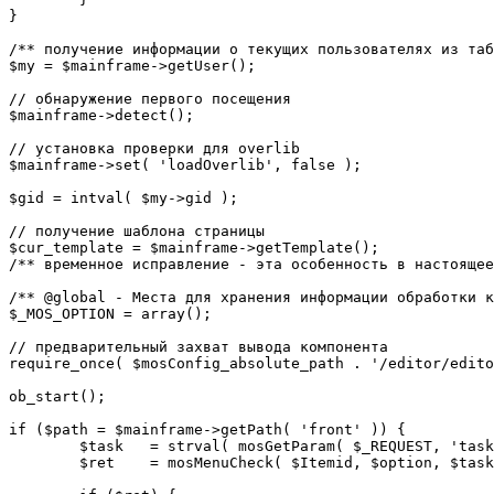
}

/** получение информации о текущих пользователях из таб
$my = $mainframe->getUser();

// обнаружение первого посещения

$mainframe->detect();

// установка проверки для overlib

$mainframe->set( 'loadOverlib', false );

$gid = intval( $my->gid );

// получение шаблона страницы

$cur_template = $mainframe->getTemplate();

/** временное исправление - эта особенность в настоящее
/** @global - Места для хранения информации обработки к
$_MOS_OPTION = array();

// предварительный захват вывода компонента

require_once( $mosConfig_absolute_path . '/editor/edito
ob_start();		 

if ($path = $mainframe->getPath( 'front' )) {

	$task 	= strval( mosGetParam( $_REQUEST, 'task', '' ) );

	$ret 	= mosMenuCheck( $Itemid, $option, $task, $gid );
