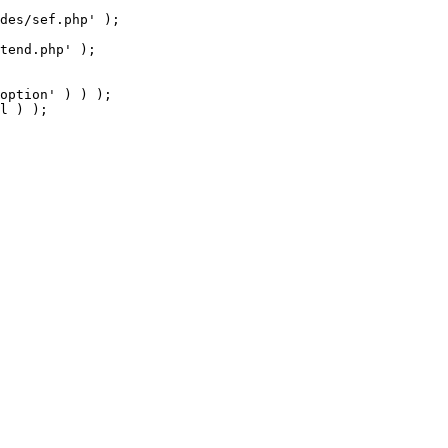
tend.php' );

option' ) ) );

l ) );
