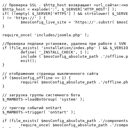
// Проверка SSL - $http_host возвращает <url_сайта>:<но
$http_host = explode(':', $_SERVER['HTTP_HOST'] );

if( (!empty( $_SERVER['HTTPS'] ) && strtolower( $_SERVE
) != 'https://' ) {

	$mosConfig_live_site = 'https://'.substr( $mosConfig_live_site, 7 );

}

require_once( 'includes/joomla.php' );

//Проверка подпаки установки, удалена при работе с SVN

if (file_exists( 'installation/index.php' ) && $_VERSIO
	define( '_INSTALL_CHECK', 1 );

	include ( $mosConfig_absolute_path .'/offline.php');

	exit();

}

// отображение страницы выключенного сайта

if ($mosConfig_offline == 1) {

	require( $mosConfig_absolute_path .'/offline.php' );

}

// загрузка группы системного бота

$_MAMBOTS->loadBotGroup( 'system' );

// триггер событий onStart

$_MAMBOTS->trigger( 'onStart' );

if (file_exists( $mosConfig_absolute_path .'/components
	require_once( $mosConfig_absolute_path .'/components/com_sef/sef.php' );
