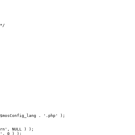
$mosConfig_lang . '.php' );
