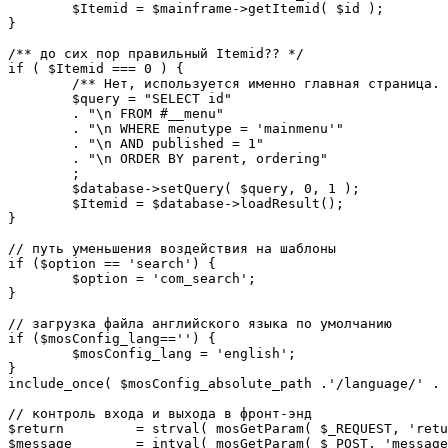
	$Itemid = $mainframe->getItemid( $id );

}

/** до сих пор правильный Itemid?? */

if ( $Itemid === 0 ) {

	/** Нет, используется именно главная страница. */

	$query = "SELECT id"

	. "\n FROM #__menu"

	. "\n WHERE menutype = 'mainmenu'"

	. "\n AND published = 1"

	. "\n ORDER BY parent, ordering"

	;

	$database->setQuery( $query, 0, 1 );

	$Itemid = $database->loadResult();

}

// путь уменьшения воздействия на шаблоны

if ($option == 'search') {

	$option = 'com_search';

}

// загрузка файла английского языка по умолчанию

if ($mosConfig_lang=='') {

	$mosConfig_lang = 'english';

}

include_once( $mosConfig_absolute_path .'/language/' . 
// контроль входа и выхода в фронт-энд 

$return 	= strval( mosGetParam( $_REQUEST, 'return', NULL ) );

$message 	= intval( mosGetParam( $_POST, 'message', 0 ) );
