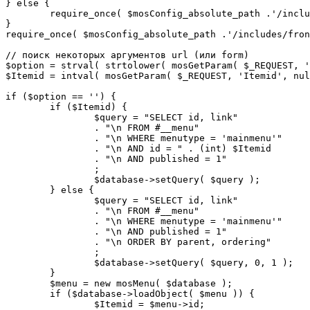
} else {

	require_once( $mosConfig_absolute_path .'/includes/sef.php' );

}

require_once( $mosConfig_absolute_path .'/includes/fron
// поиск некоторых аргументов url (или form)

$option = strval( strtolower( mosGetParam( $_REQUEST, '
$Itemid = intval( mosGetParam( $_REQUEST, 'Itemid', nul
if ($option == '') {

	if ($Itemid) {

		$query = "SELECT id, link"

		. "\n FROM #__menu"

		. "\n WHERE menutype = 'mainmenu'"

		. "\n AND id = " . (int) $Itemid

		. "\n AND published = 1"

		;

		$database->setQuery( $query );

	} else {

		$query = "SELECT id, link"

		. "\n FROM #__menu"

		. "\n WHERE menutype = 'mainmenu'"

		. "\n AND published = 1"

		. "\n ORDER BY parent, ordering"

		;

		$database->setQuery( $query, 0, 1 );

	}

	$menu = new mosMenu( $database );

	if ($database->loadObject( $menu )) {

		$Itemid = $menu->id;
