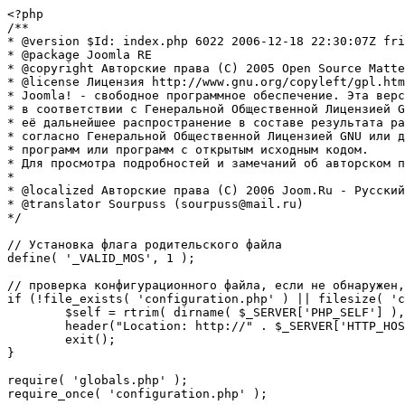
<?php

/**

* @version $Id: index.php 6022 2006-12-18 22:30:07Z fri
* @package Joomla RE

* @copyright Авторские права (C) 2005 Open Source Matte
* @license Лицензия http://www.gnu.org/copyleft/gpl.htm
* Joomla! - свободное программное обеспечение. Эта верс
* в соответствии с Генеральной Общественной Лицензией G
* её дальнейшее распространение в составе результата ра
* согласно Генеральной Общественной Лицензией GNU или д
* программ или программ с открытым исходным кодом.

* Для просмотра подробностей и замечаний об авторском п
* 

* @localized Авторские права (C) 2006 Joom.Ru - Русский
* @translator Sourpuss (sourpuss@mail.ru)

*/

// Установка флага родительского файла 

define( '_VALID_MOS', 1 );

// проверка конфигурационного файла, если не обнаружен,
if (!file_exists( 'configuration.php' ) || filesize( 'c
	$self = rtrim( dirname( $_SERVER['PHP_SELF'] ), '/\\' ) . '/';

	header("Location: http://" . $_SERVER['HTTP_HOST'] . $self . "installation/index.php" );

	exit();

}

require( 'globals.php' );

require_once( 'configuration.php' );
