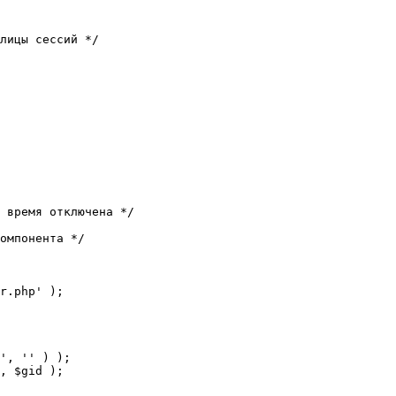
лицы сессий */

 время отключена */

омпонента */

r.php' );
