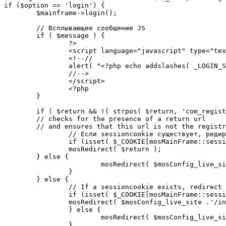
if ($option == 'login') {

	$mainframe->login();

	// Всплывающее сообщение JS

	if ( $message ) {

		?>

		<script language="javascript" type="text/javascript">

		<!--//

		alert( "<?php echo addslashes( _LOGIN_SUCCESS ); ?>" );

		//-->

		</script>

		<?php

	}

	if ( $return && !( strpos( $return, 'com_registration' ) || strpos( $return, 'com_login' ) ) ) {

	// checks for the presence of a return url 

	// and ensures that this url is not the registration or login pages

		// Если sessioncookie существует, редирект на заданную страницу. Otherwise, take an extra round for a cookiecheck

		if (isset( $_COOKIE[mosMainFrame::sessionCookieName()] )) {

		mosRedirect( $return );

	} else {

			mosRedirect( $mosConfig_live_site .'/index.php?option=cookiecheck&return=' . urlencode( $return ) );

		}

	} else {

		// If a sessioncookie exists, redirect to the start page. Otherwise, take an extra round for a cookiecheck

		if (isset( $_COOKIE[mosMainFrame::sessionCookieName()] )) {

		mosRedirect( $mosConfig_live_site .'/index.php' );

		} else {

			mosRedirect( $mosConfig_live_site .'/index.php?option=cookiecheck&return=' . urlencode( $mosConfig_live_site .'/index.php' ) );

		}
