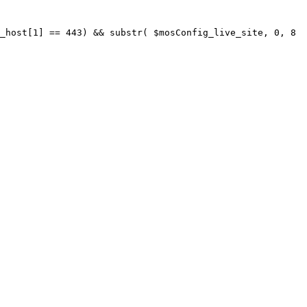
_host[1] == 443) && substr( $mosConfig_live_site, 0, 8 