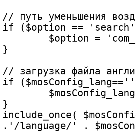
// путь уменьшения возд
if ($option == 'search')
	$option = 'com_search';

}

// загрузка файла англи
if ($mosConfig_lang=='')
	$mosConfig_lang = 'english';

}

include_once( $mosConfi
.'/language/' . $mosCon