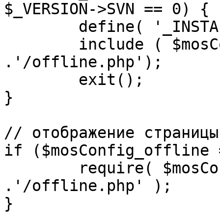
$_VERSION->SVN == 0) {

	define( '_INSTALL_CHECK', 1 );

	include ( $mosConfig_absolute_path 
.'/offline.php');

	exit();

}

// отображение страницы
if ($mosConfig_offline 
	require( $mosConfig_absolute_path 
.'/offline.php' );

}
