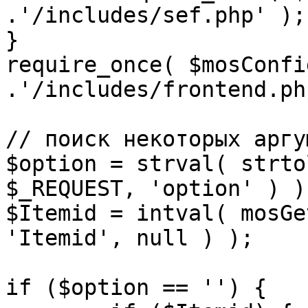
.'/includes/sef.php' );

}

require_once( $mosConfi
.'/includes/frontend.ph
// поиск некоторых аргу
$option = strval( strto
$_REQUEST, 'option' ) ) 
$Itemid = intval( mosGe
'Itemid', null ) );

if ($option == '') {
