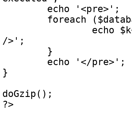
	echo '<pre>';

 	foreach ($database->_log as $k=>$sql) {

 		echo $k+1 . "\n" . $sql . '<hr 
/>';

	}

	echo '</pre>';

}

doGzip();

?>