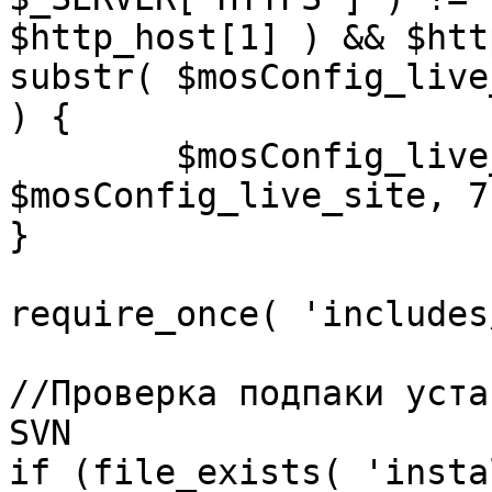
$http_host[1] ) && $htt
substr( $mosConfig_live
) {

	$mosConfig_live_site = 'https://'.substr( 
$mosConfig_live_site, 7 
}

require_once( 'includes
//Проверка подпаки уста
SVN

if (file_exists( 'insta