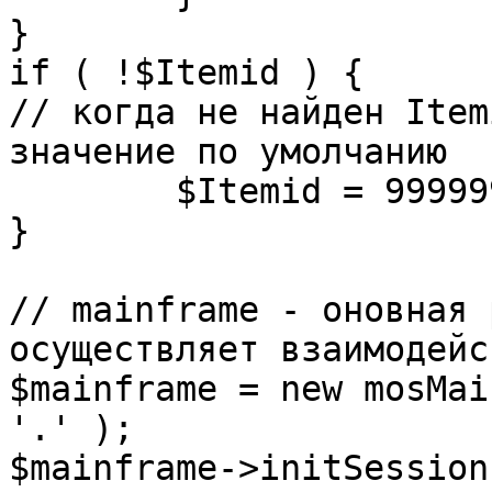
}

if ( !$Itemid ) {

// когда не найден Item
значение по умолчанию

	$Itemid = 99999999;

} 

// mainframe - оновная 
осуществляет взаимодейс
$mainframe = new mosMai
'.' );

$mainframe->initSession(