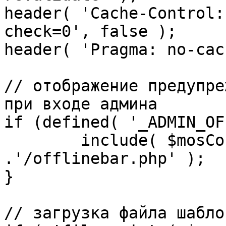
header( 'Cache-Control:
check=0', false );

header( 'Pragma: no-cac
// отображение предупре
при входе админа

if (defined( '_ADMIN_OF
	include( $mosConfig_absolute_path 
.'/offlinebar.php' );

}

// загрузка файла шаблон