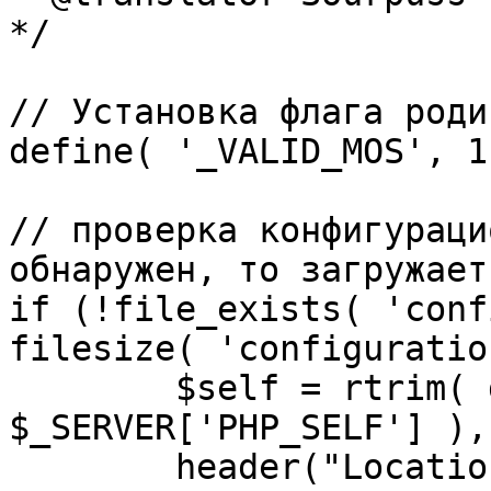
*/

// Установка флага роди
define( '_VALID_MOS', 1 
// проверка конфигураци
обнаружен, то загружает
if (!file_exists( 'conf
filesize( 'configuratio
	$self = rtrim( dirname( 
$_SERVER['PHP_SELF'] ),
	header("Location: http://" . 