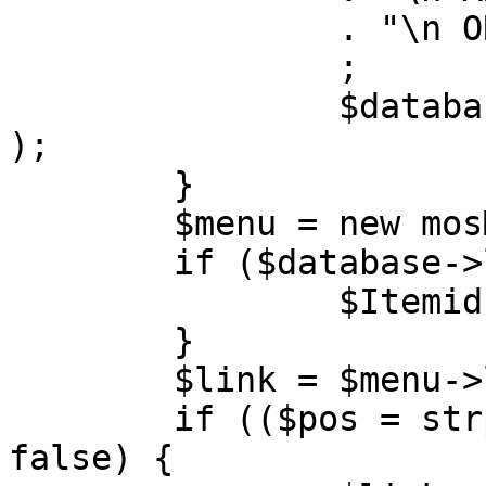
		. "\n ORDER BY parent, ordering"

		;

		$database->setQuery( $query, 0, 1 
);

	}

	$menu = new mosMenu( $database );

	if ($database->loadObject( $menu )) {

		$Itemid = $menu->id;

	}

	$link = $menu->link;

	if (($pos = strpos( $link, '?' )) !== 
false) {
