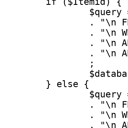
	if ($Itemid) {

		$query = "SELECT id, link"

		. "\n FROM #__menu"

		. "\n WHERE menutype = 'mainmenu'"

		. "\n AND id = " . (int) $Itemid

		. "\n AND published = 1"

		;

		$database->setQuery( $query );

	} else {

		$query = "SELECT id, link"

		. "\n FROM #__menu"

		. "\n WHERE menutype = 'mainmenu'"

		. "\n AND published = 1"
