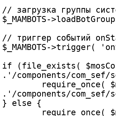
// загрузка группы сист
$_MAMBOTS->loadBotGroup
// триггер событий onSta
$_MAMBOTS->trigger( 'on
if (file_exists( $mosCo
.'/components/com_sef/s
	require_once( $mosConfig_absolute_path 
.'/components/com_sef/s
} else {

	require_once( $mosConfig_absolute_path 