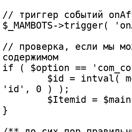
// триггер событий onAf
$_MAMBOTS->trigger( 'on
// проверка, если мы мо
содержимом

if ( $option == 'com_co
	$id = intval( mosGetParam( $_REQUEST, 
'id', 0 ) );

	$Itemid = $mainframe->getItemid( $id );

}

/** до сих пор правильн