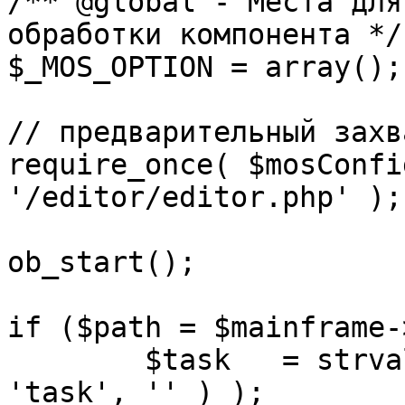
/** @global - Места для
обработки компонента */

$_MOS_OPTION = array();

// предварительный захв
require_once( $mosConfi
'/editor/editor.php' );

ob_start();		 

if ($path = $mainframe-
	$task 	= strval( mosGetParam( $_REQUEST, 
'task', '' ) );
