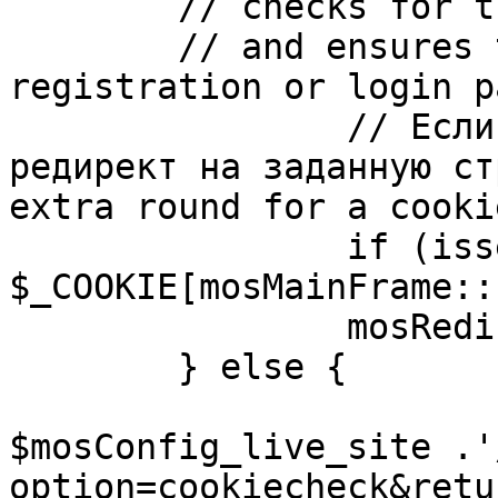
	// checks for the presence of a return url 

	// and ensures that this url is not the 
registration or login pa
		// Если sessioncookie существует, 
редирект на заданную ст
extra round for a cooki
		if (isset( 
$_COOKIE[mosMainFrame::
		mosRedirect( $return );

	} else {

			mosRedirect(
$mosConfig_live_site .'
option=cookiecheck&retu