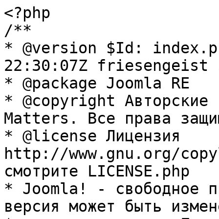
<?php

/**

* @version $Id: index.p
22:30:07Z friesengeist $
* @package Joomla RE

* @copyright Авторские 
Matters. Все права защи
* @license Лицензия 
http://www.gnu.org/copy
смотрите LICENSE.php

* Joomla! - свободное п
версия может быть измене