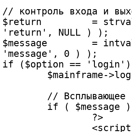
// контроль входа и вых
$return 	= strval( mosGetParam( $_REQUEST, 
'return', NULL ) );

$message 	= intval( mosGetParam( $_POST, 
'message', 0 ) );

if ($option == 'login') 
	$mainframe->login();

	// Всплывающее сообщение JS

	if ( $message ) {

		?>

		<script language="javascript" 