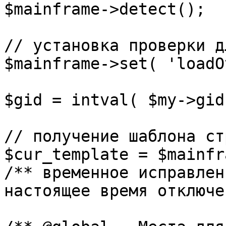
$mainframe->detect();

// установка проверки д
$mainframe->set( 'loadO
$gid = intval( $my->gid 
// получение шаблона ст
$cur_template = $mainfr
/** временное исправлен
настоящее время отключе