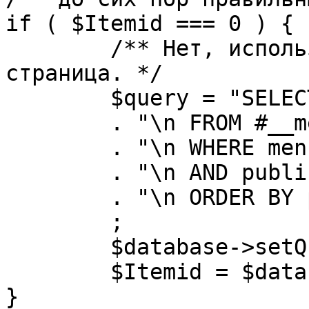
if ( $Itemid === 0 ) {

	/** Нет, используется именно главная 
страница. */

	$query = "SELECT id"

	. "\n FROM #__menu"

	. "\n WHERE menutype = 'mainmenu'"

	. "\n AND published = 1"

	. "\n ORDER BY parent, ordering"

	;

	$database->setQuery( $query, 0, 1 );

	$Itemid = $database->loadResult();

}
