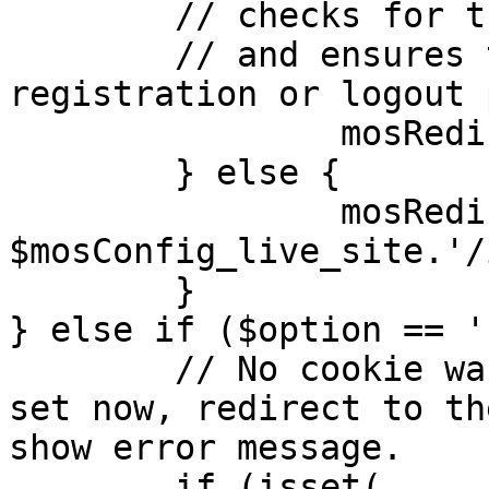
	// checks for the presence of a return url 

	// and ensures that this url is not the 
registration or logout 
		mosRedirect( $return );

	} else {

		mosRedirect( 
$mosConfig_live_site.'/
	}

} else if ($option == '
	// No cookie was set upon login. If it is 
set now, redirect to th
show error message.

	if (isset( 