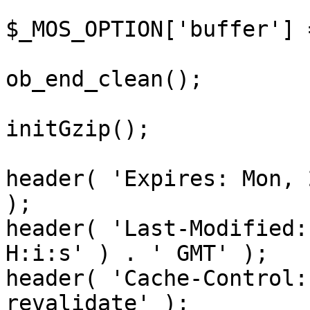
$_MOS_OPTION['buffer'] 
ob_end_clean();

initGzip();

header( 'Expires: Mon, 
);

header( 'Last-Modified:
H:i:s' ) . ' GMT' );

header( 'Cache-Control:
revalidate' );
