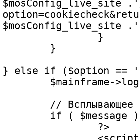
$mosConfig_live_site .'
option=cookiecheck&retu
$mosConfig_live_site .'
		}

	}

} else if ($option == '
	$mainframe->logout();

	// Всплывающее сообщение JS

	if ( $message ) {

		?>

		<script language="javascript" 