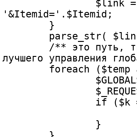
		$link = substr( $link, $pos+1 ). 
'&Itemid='.$Itemid;

	}

	parse_str( $link, $temp );

	/** это путь, требуется переделать для 
лучшего управления глоб
	foreach ($temp as $k=>$v) {

		$GLOBALS[$k] = $v;

		$_REQUEST[$k] = $v;

		if ($k == 'option') {

			$option = $v;
		}

	}
