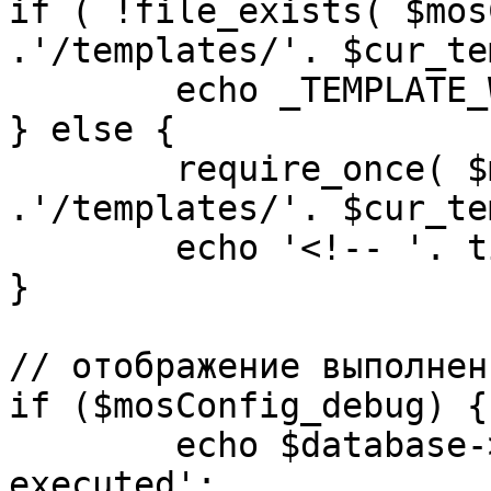
if ( !file_exists( $mos
.'/templates/'. $cur_te
	echo _TEMPLATE_WARN . $cur_template;

} else {

	require_once( $mosConfig_absolute_path 
.'/templates/'. $cur_te
	echo '<!-- '. time() .' -->';

}

// отображение выполнен
if ($mosConfig_debug) {

	echo $database->_ticker . ' queries 
executed';
