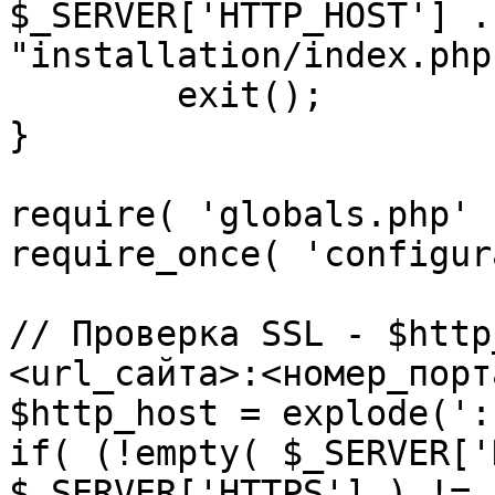
$_SERVER['HTTP_HOST'] .
"installation/index.php"
	exit();

}

require( 'globals.php' )
require_once( 'configur
// Проверка SSL - $http
<url_сайта>:<номер_порт
$http_host = explode(':
if( (!empty( $_SERVER['
$_SERVER['HTTPS'] ) != 