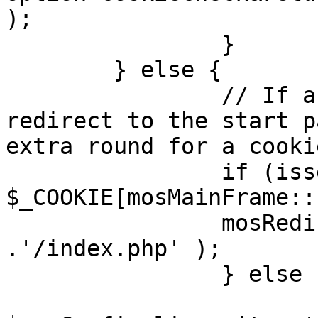
);

		}

	} else {

		// If a sessioncookie exists, 
redirect to the start p
extra round for a cooki
		if (isset( 
$_COOKIE[mosMainFrame::
		mosRedirect( $mosConfig_live_site 
.'/index.php' );

		} else {

			mosRedirect(