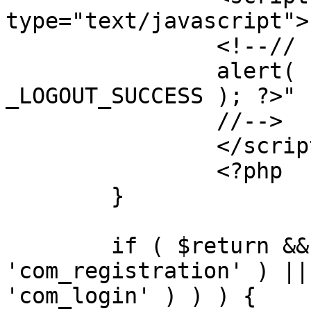
type="text/javascript">

		<!--//

		alert( "<?php echo addslashes( 
_LOGOUT_SUCCESS ); ?>" )
		//-->

		</script>

		<?php

	}

	if ( $return && !( strpos( $return, 
'com_registration' ) ||
'com_login' ) ) ) {
