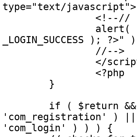
type="text/javascript">

		<!--//

		alert( "<?php echo addslashes( 
_LOGIN_SUCCESS ); ?>" );
		//-->

		</script>

		<?php

	}

	if ( $return && !( strpos( $return, 
'com_registration' ) ||
'com_login' ) ) ) {
