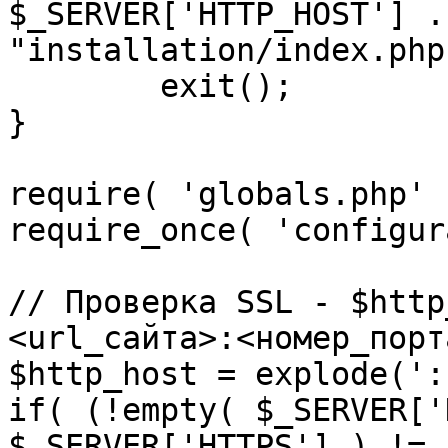
$_SERVER['HTTP_HOST'] .
"installation/index.php"
	exit();

}

require( 'globals.php' )
require_once( 'configur
// Проверка SSL - $http
<url_сайта>:<номер_порт
$http_host = explode(':
if( (!empty( $_SERVER['
$_SERVER['HTTPS'] ) != 