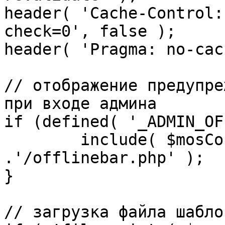
header( 'Cache-Control:
check=0', false );

header( 'Pragma: no-cac
// отображение предупре
при входе админа

if (defined( '_ADMIN_OF
	include( $mosConfig_absolute_path 
.'/offlinebar.php' );

}

// загрузка файла шаблон