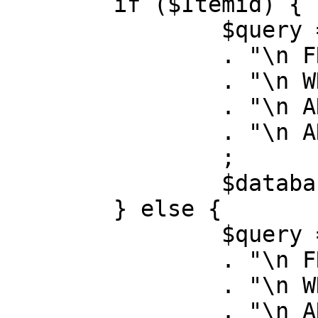
	if ($Itemid) {

		$query = "SELECT id, link"

		. "\n FROM #__menu"

		. "\n WHERE menutype = 'mainmenu'"

		. "\n AND id = " . (int) $Itemid

		. "\n AND published = 1"

		;

		$database->setQuery( $query );

	} else {

		$query = "SELECT id, link"

		. "\n FROM #__menu"

		. "\n WHERE menutype = 'mainmenu'"

		. "\n AND published = 1"
