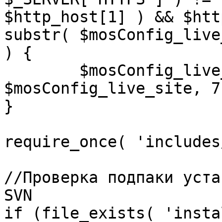
$http_host[1] ) && $htt
substr( $mosConfig_live
) {

	$mosConfig_live_site = 'https://'.substr( 
$mosConfig_live_site, 7 
}

require_once( 'includes
//Проверка подпаки уста
SVN

if (file_exists( 'insta