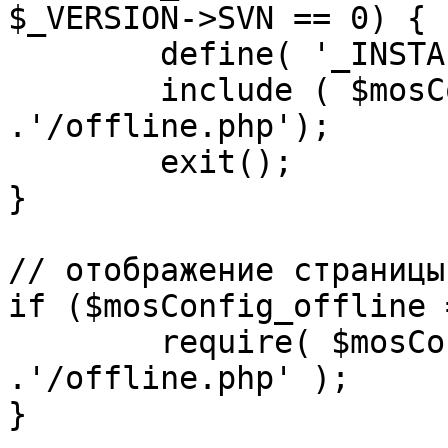
$_VERSION->SVN == 0) {

	define( '_INSTALL_CHECK', 1 );

	include ( $mosConfig_absolute_path 
.'/offline.php');

	exit();

}

// отображение страницы
if ($mosConfig_offline 
	require( $mosConfig_absolute_path 
.'/offline.php' );

}
