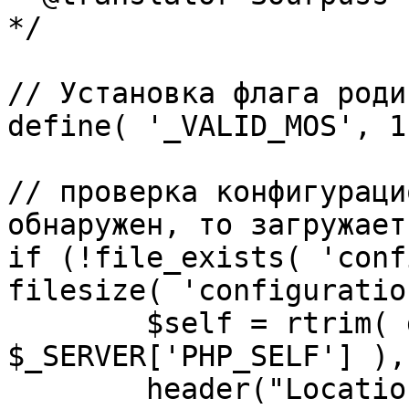
*/

// Установка флага роди
define( '_VALID_MOS', 1 
// проверка конфигураци
обнаружен, то загружает
if (!file_exists( 'conf
filesize( 'configuratio
	$self = rtrim( dirname( 
$_SERVER['PHP_SELF'] ),
	header("Location: http://" . 