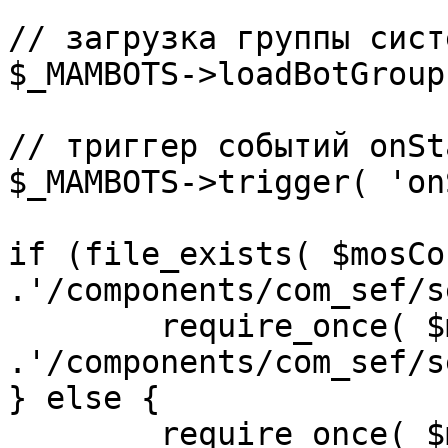
// загрузка группы сист
$_MAMBOTS->loadBotGroup
// триггер событий onSta
$_MAMBOTS->trigger( 'on
if (file_exists( $mosCo
.'/components/com_sef/s
	require_once( $mosConfig_absolute_path 
.'/components/com_sef/s
} else {

	require_once( $mosConfig_absolute_path 