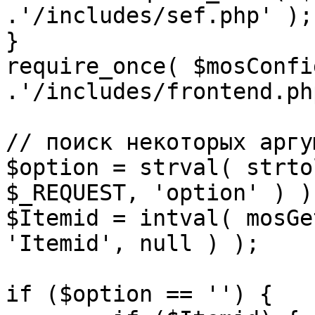
.'/includes/sef.php' );

}

require_once( $mosConfi
.'/includes/frontend.ph
// поиск некоторых аргу
$option = strval( strto
$_REQUEST, 'option' ) ) 
$Itemid = intval( mosGe
'Itemid', null ) );

if ($option == '') {
