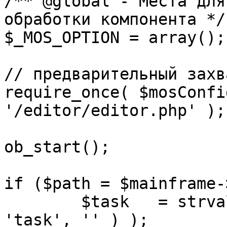
/** @global - Места для
обработки компонента */

$_MOS_OPTION = array();

// предварительный захв
require_once( $mosConfi
'/editor/editor.php' );

ob_start();		 

if ($path = $mainframe-
	$task 	= strval( mosGetParam( $_REQUEST, 
'task', '' ) );
