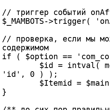
// триггер событий onAf
$_MAMBOTS->trigger( 'on
// проверка, если мы мо
содержимом

if ( $option == 'com_co
	$id = intval( mosGetParam( $_REQUEST, 
'id', 0 ) );

	$Itemid = $mainframe->getItemid( $id );

}

/** до сих пор правильн