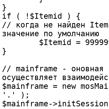
}

if ( !$Itemid ) {

// когда не найден Item
значение по умолчанию

	$Itemid = 99999999;

} 

// mainframe - оновная 
осуществляет взаимодейс
$mainframe = new mosMai
'.' );

$mainframe->initSession(