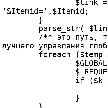
		$link = substr( $link, $pos+1 ). 
'&Itemid='.$Itemid;

	}

	parse_str( $link, $temp );

	/** это путь, требуется переделать для 
лучшего управления глоб
	foreach ($temp as $k=>$v) {

		$GLOBALS[$k] = $v;

		$_REQUEST[$k] = $v;

		if ($k == 'option') {

			$option = $v;
		}

	}
