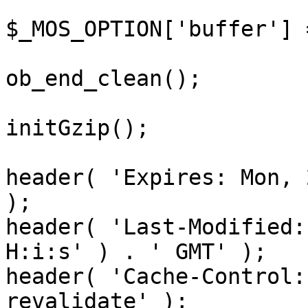
$_MOS_OPTION['buffer'] 
ob_end_clean();

initGzip();

header( 'Expires: Mon, 
);

header( 'Last-Modified:
H:i:s' ) . ' GMT' );

header( 'Cache-Control:
revalidate' );
