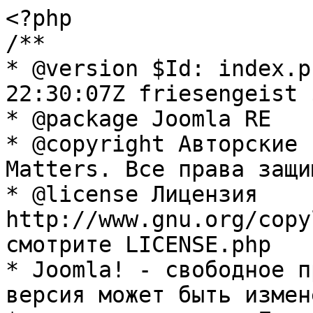
<?php

/**

* @version $Id: index.p
22:30:07Z friesengeist $
* @package Joomla RE

* @copyright Авторские 
Matters. Все права защи
* @license Лицензия 
http://www.gnu.org/copy
смотрите LICENSE.php

* Joomla! - свободное п
версия может быть измене