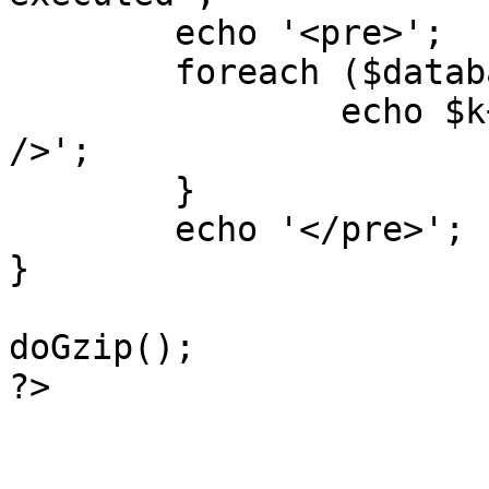
	echo '<pre>';

 	foreach ($database->_log as $k=>$sql) {

 		echo $k+1 . "\n" . $sql . '<hr 
/>';

	}

	echo '</pre>';

}

doGzip();

?>