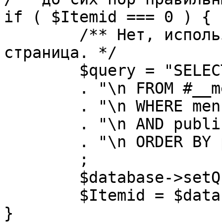
if ( $Itemid === 0 ) {

	/** Нет, используется именно главная 
страница. */

	$query = "SELECT id"

	. "\n FROM #__menu"

	. "\n WHERE menutype = 'mainmenu'"

	. "\n AND published = 1"

	. "\n ORDER BY parent, ordering"

	;

	$database->setQuery( $query, 0, 1 );

	$Itemid = $database->loadResult();

}
