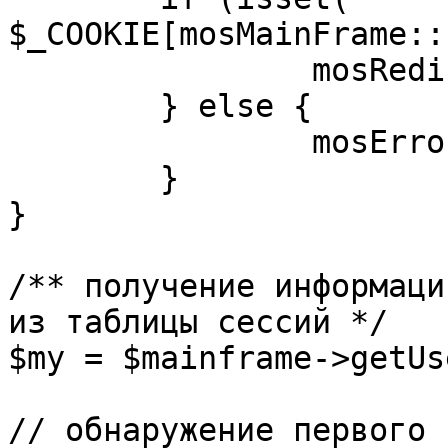
$_COOKIE[mosMainFrame::
		mosRedirect( $return );

	} else {

		mosErrorAlert( _ALERT_ENABLED );

	}

}

/** получение информаци
из таблицы сессий */

$my = $mainframe->getUs
// обнаружение первого 