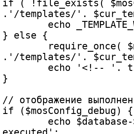
if ( !file_exists( $mos
.'/templates/'. $cur_te
	echo _TEMPLATE_WARN . $cur_template;

} else {

	require_once( $mosConfig_absolute_path 
.'/templates/'. $cur_te
	echo '<!-- '. time() .' -->';

}

// отображение выполнен
if ($mosConfig_debug) {

	echo $database->_ticker . ' queries 
executed';
