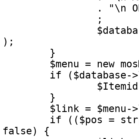
		. "\n ORDER BY parent, ordering"

		;

		$database->setQuery( $query, 0, 1 
);

	}

	$menu = new mosMenu( $database );

	if ($database->loadObject( $menu )) {

		$Itemid = $menu->id;

	}

	$link = $menu->link;

	if (($pos = strpos( $link, '?' )) !== 
false) {
