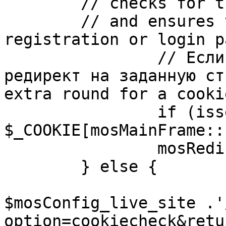
	// checks for the presence of a return url 

	// and ensures that this url is not the 
registration or login pa
		// Если sessioncookie существует, 
редирект на заданную ст
extra round for a cooki
		if (isset( 
$_COOKIE[mosMainFrame::
		mosRedirect( $return );

	} else {

			mosRedirect(
$mosConfig_live_site .'
option=cookiecheck&retu