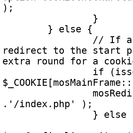
);

		}

	} else {

		// If a sessioncookie exists, 
redirect to the start p
extra round for a cooki
		if (isset( 
$_COOKIE[mosMainFrame::
		mosRedirect( $mosConfig_live_site 
.'/index.php' );

		} else {

			mosRedirect(