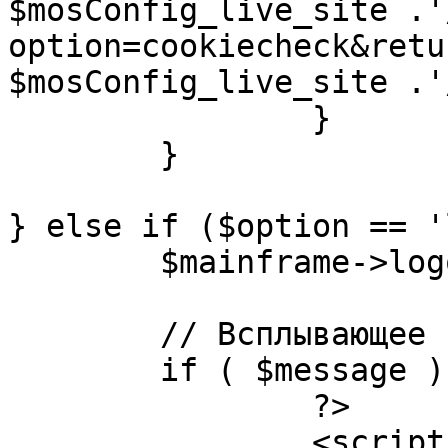
$mosConfig_live_site .'
option=cookiecheck&retu
$mosConfig_live_site .'
		}

	}

} else if ($option == '
	$mainframe->logout();

	// Всплывающее сообщение JS

	if ( $message ) {

		?>

		<script language="javascript" 