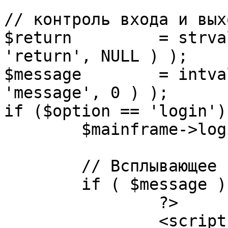
// контроль входа и вых
$return 	= strval( mosGetParam( $_REQUEST, 
'return', NULL ) );

$message 	= intval( mosGetParam( $_POST, 
'message', 0 ) );

if ($option == 'login') 
	$mainframe->login();

	// Всплывающее сообщение JS

	if ( $message ) {

		?>

		<script language="javascript" 