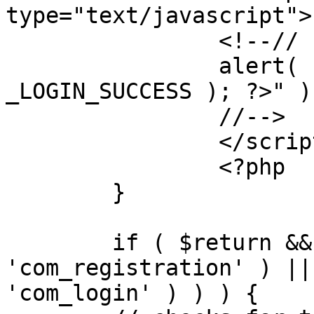
type="text/javascript">

		<!--//

		alert( "<?php echo addslashes( 
_LOGIN_SUCCESS ); ?>" );
		//-->

		</script>

		<?php

	}

	if ( $return && !( strpos( $return, 
'com_registration' ) ||
'com_login' ) ) ) {
