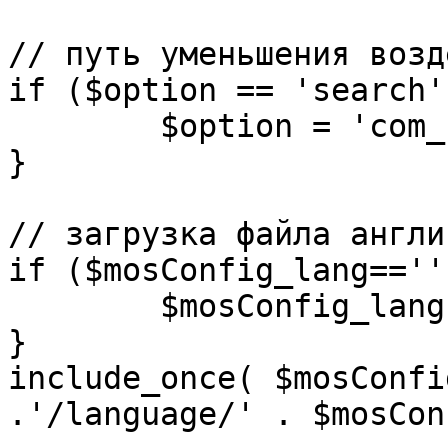
// путь уменьшения возд
if ($option == 'search')
	$option = 'com_search';

}

// загрузка файла англи
if ($mosConfig_lang=='')
	$mosConfig_lang = 'english';

}

include_once( $mosConfi
.'/language/' . $mosCon