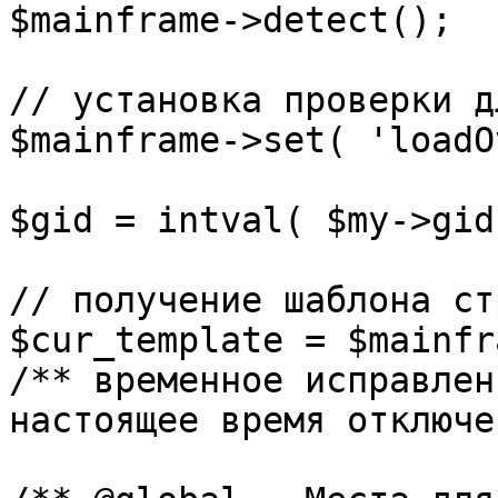
$mainframe->detect();

// установка проверки д
$mainframe->set( 'loadO
$gid = intval( $my->gid 
// получение шаблона ст
$cur_template = $mainfr
/** временное исправлен
настоящее время отключе