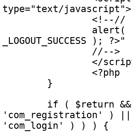
type="text/javascript">

		<!--//

		alert( "<?php echo addslashes( 
_LOGOUT_SUCCESS ); ?>" )
		//-->

		</script>

		<?php

	}

	if ( $return && !( strpos( $return, 
'com_registration' ) ||
'com_login' ) ) ) {
