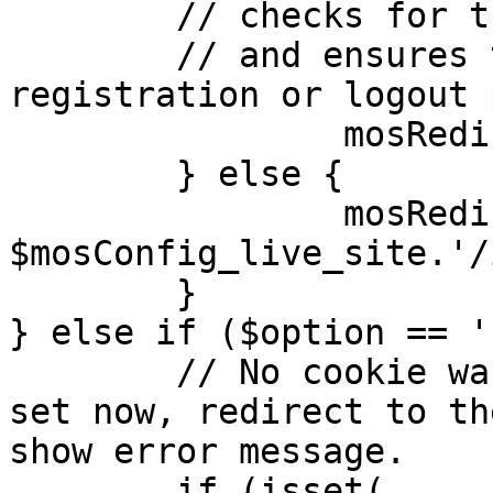
	// checks for the presence of a return url 

	// and ensures that this url is not the 
registration or logout 
		mosRedirect( $return );

	} else {

		mosRedirect( 
$mosConfig_live_site.'/
	}

} else if ($option == '
	// No cookie was set upon login. If it is 
set now, redirect to th
show error message.

	if (isset( 