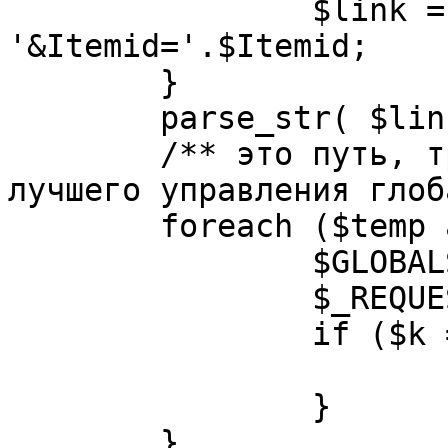
		$link = substr( $link, $pos+1 ). 
'&Itemid='.$Itemid;

	}

	parse_str( $link, $temp );

	/** это путь, требуется переделать для 
лучшего управления глоб
	foreach ($temp as $k=>$v) {

		$GLOBALS[$k] = $v;

		$_REQUEST[$k] = $v;

		if ($k == 'option') {

			$option = $v;
		}

	}
