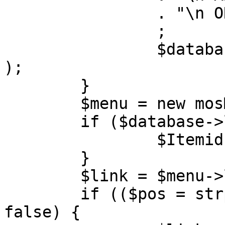
		. "\n ORDER BY parent, ordering"

		;

		$database->setQuery( $query, 0, 1 
);

	}

	$menu = new mosMenu( $database );

	if ($database->loadObject( $menu )) {

		$Itemid = $menu->id;

	}

	$link = $menu->link;

	if (($pos = strpos( $link, '?' )) !== 
false) {
