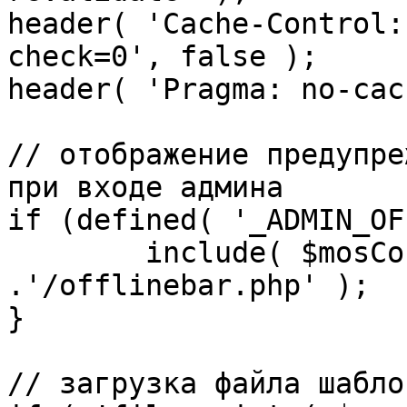
header( 'Cache-Control:
check=0', false );

header( 'Pragma: no-cac
// отображение предупре
при входе админа

if (defined( '_ADMIN_OF
	include( $mosConfig_absolute_path 
.'/offlinebar.php' );

}

// загрузка файла шаблон