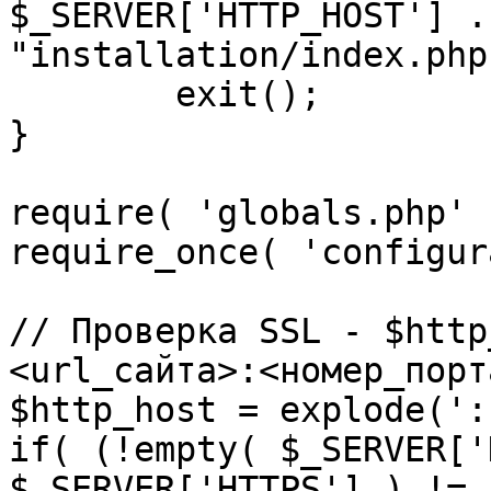
$_SERVER['HTTP_HOST'] .
"installation/index.php"
	exit();

}

require( 'globals.php' )
require_once( 'configur
// Проверка SSL - $http
<url_сайта>:<номер_порт
$http_host = explode(':
if( (!empty( $_SERVER['
$_SERVER['HTTPS'] ) != 