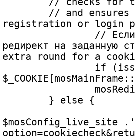
	// checks for the presence of a return url 

	// and ensures that this url is not the 
registration or login pa
		// Если sessioncookie существует, 
редирект на заданную ст
extra round for a cooki
		if (isset( 
$_COOKIE[mosMainFrame::
		mosRedirect( $return );

	} else {

			mosRedirect(
$mosConfig_live_site .'
option=cookiecheck&retu