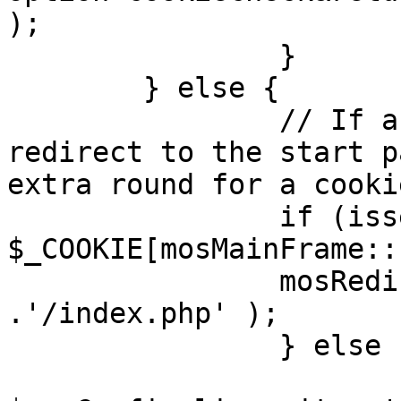
);

		}

	} else {

		// If a sessioncookie exists, 
redirect to the start p
extra round for a cooki
		if (isset( 
$_COOKIE[mosMainFrame::
		mosRedirect( $mosConfig_live_site 
.'/index.php' );

		} else {

			mosRedirect(