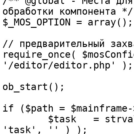
/** @global - Места для
обработки компонента */

$_MOS_OPTION = array();

// предварительный захв
require_once( $mosConfi
'/editor/editor.php' );

ob_start();		 

if ($path = $mainframe-
	$task 	= strval( mosGetParam( $_REQUEST, 
'task', '' ) );
