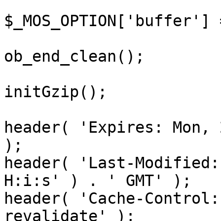
$_MOS_OPTION['buffer'] 
ob_end_clean();

initGzip();

header( 'Expires: Mon, 
);

header( 'Last-Modified:
H:i:s' ) . ' GMT' );

header( 'Cache-Control:
revalidate' );
