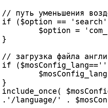
// путь уменьшения возд
if ($option == 'search')
	$option = 'com_search';

}

// загрузка файла англи
if ($mosConfig_lang=='')
	$mosConfig_lang = 'english';

}

include_once( $mosConfi
.'/language/' . $mosCon