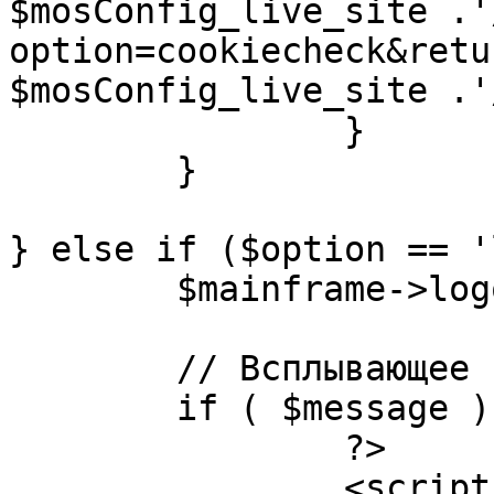
$mosConfig_live_site .'
option=cookiecheck&retu
$mosConfig_live_site .'
		}

	}

} else if ($option == '
	$mainframe->logout();

	// Всплывающее сообщение JS

	if ( $message ) {

		?>

		<script language="javascript" 