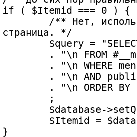
if ( $Itemid === 0 ) {

	/** Нет, используется именно главная 
страница. */

	$query = "SELECT id"

	. "\n FROM #__menu"

	. "\n WHERE menutype = 'mainmenu'"

	. "\n AND published = 1"

	. "\n ORDER BY parent, ordering"

	;

	$database->setQuery( $query, 0, 1 );

	$Itemid = $database->loadResult();

}
