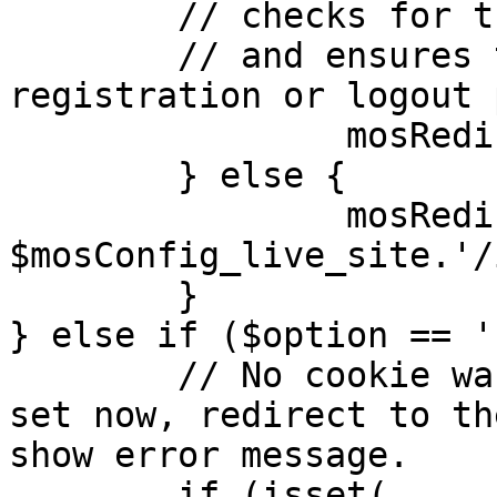
	// checks for the presence of a return url 

	// and ensures that this url is not the 
registration or logout 
		mosRedirect( $return );

	} else {

		mosRedirect( 
$mosConfig_live_site.'/
	}

} else if ($option == '
	// No cookie was set upon login. If it is 
set now, redirect to th
show error message.

	if (isset( 