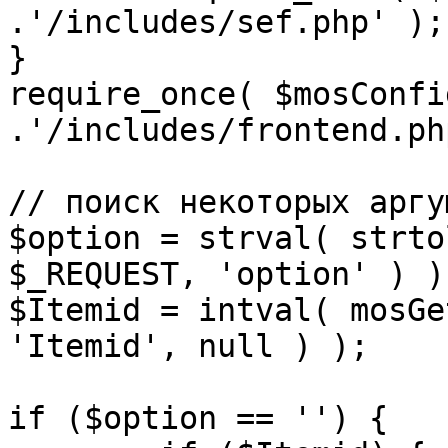
.'/includes/sef.php' );

}

require_once( $mosConfi
.'/includes/frontend.ph
// поиск некоторых аргу
$option = strval( strto
$_REQUEST, 'option' ) ) 
$Itemid = intval( mosGe
'Itemid', null ) );

if ($option == '') {
