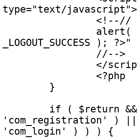
type="text/javascript">

		<!--//

		alert( "<?php echo addslashes( 
_LOGOUT_SUCCESS ); ?>" )
		//-->

		</script>

		<?php

	}

	if ( $return && !( strpos( $return, 
'com_registration' ) ||
'com_login' ) ) ) {
