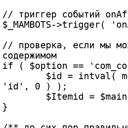
// триггер событий onAf
$_MAMBOTS->trigger( 'on
// проверка, если мы мо
содержимом

if ( $option == 'com_co
	$id = intval( mosGetParam( $_REQUEST, 
'id', 0 ) );

	$Itemid = $mainframe->getItemid( $id );

}

/** до сих пор правильн