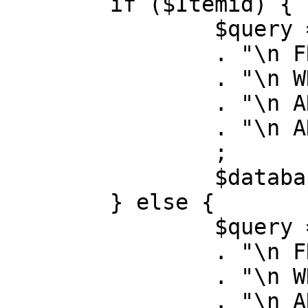
	if ($Itemid) {

		$query = "SELECT id, link"

		. "\n FROM #__menu"

		. "\n WHERE menutype = 'mainmenu'"

		. "\n AND id = " . (int) $Itemid

		. "\n AND published = 1"

		;

		$database->setQuery( $query );

	} else {

		$query = "SELECT id, link"

		. "\n FROM #__menu"

		. "\n WHERE menutype = 'mainmenu'"

		. "\n AND published = 1"
