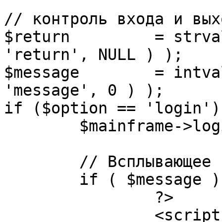
// контроль входа и вых
$return 	= strval( mosGetParam( $_REQUEST, 
'return', NULL ) );

$message 	= intval( mosGetParam( $_POST, 
'message', 0 ) );

if ($option == 'login') 
	$mainframe->login();

	// Всплывающее сообщение JS

	if ( $message ) {

		?>

		<script language="javascript" 