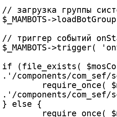
// загрузка группы сист
$_MAMBOTS->loadBotGroup
// триггер событий onSta
$_MAMBOTS->trigger( 'on
if (file_exists( $mosCo
.'/components/com_sef/s
	require_once( $mosConfig_absolute_path 
.'/components/com_sef/s
} else {

	require_once( $mosConfig_absolute_path 