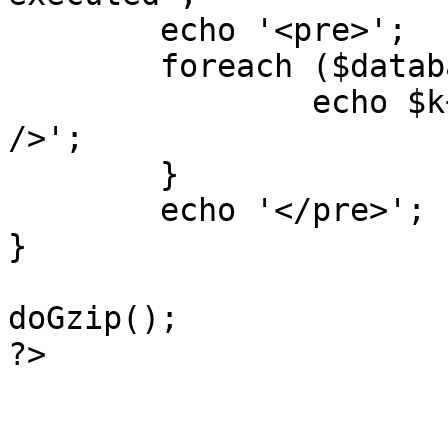
	echo '<pre>';

 	foreach ($database->_log as $k=>$sql) {

 		echo $k+1 . "\n" . $sql . '<hr 
/>';

	}

	echo '</pre>';

}

doGzip();

?>