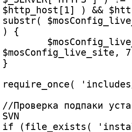
$http_host[1] ) && $htt
substr( $mosConfig_live
) {

	$mosConfig_live_site = 'https://'.substr( 
$mosConfig_live_site, 7 
}

require_once( 'includes
//Проверка подпаки уста
SVN

if (file_exists( 'insta