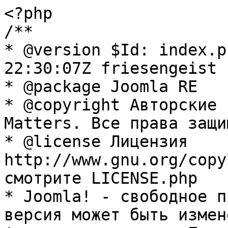
<?php

/**

* @version $Id: index.p
22:30:07Z friesengeist $
* @package Joomla RE

* @copyright Авторские 
Matters. Все права защи
* @license Лицензия 
http://www.gnu.org/copy
смотрите LICENSE.php

* Joomla! - свободное п
версия может быть измене