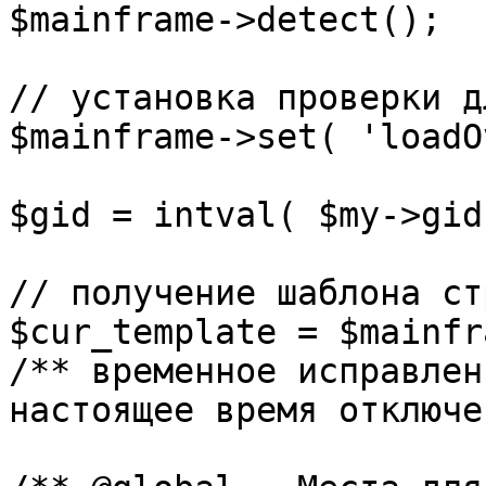
$mainframe->detect();

// установка проверки д
$mainframe->set( 'loadO
$gid = intval( $my->gid 
// получение шаблона ст
$cur_template = $mainfr
/** временное исправлен
настоящее время отключе