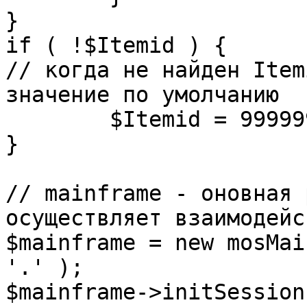
}

if ( !$Itemid ) {

// когда не найден Item
значение по умолчанию

	$Itemid = 99999999;

} 

// mainframe - оновная 
осуществляет взаимодейс
$mainframe = new mosMai
'.' );

$mainframe->initSession(