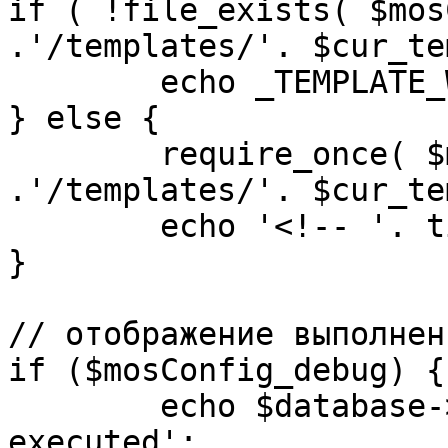
if ( !file_exists( $mos
.'/templates/'. $cur_te
	echo _TEMPLATE_WARN . $cur_template;

} else {

	require_once( $mosConfig_absolute_path 
.'/templates/'. $cur_te
	echo '<!-- '. time() .' -->';

}

// отображение выполнен
if ($mosConfig_debug) {

	echo $database->_ticker . ' queries 
executed';
