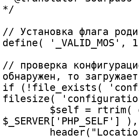
*/

// Установка флага роди
define( '_VALID_MOS', 1 
// проверка конфигураци
обнаружен, то загружает
if (!file_exists( 'conf
filesize( 'configuratio
	$self = rtrim( dirname( 
$_SERVER['PHP_SELF'] ),
	header("Location: http://" . 