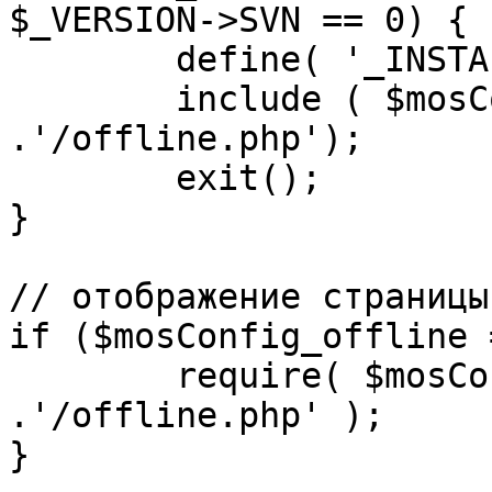
$_VERSION->SVN == 0) {

	define( '_INSTALL_CHECK', 1 );

	include ( $mosConfig_absolute_path 
.'/offline.php');

	exit();

}

// отображение страницы
if ($mosConfig_offline 
	require( $mosConfig_absolute_path 
.'/offline.php' );

}
