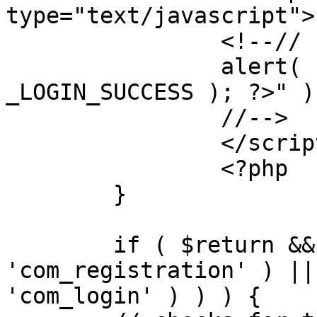
type="text/javascript">

		<!--//

		alert( "<?php echo addslashes( 
_LOGIN_SUCCESS ); ?>" );
		//-->

		</script>

		<?php

	}

	if ( $return && !( strpos( $return, 
'com_registration' ) ||
'com_login' ) ) ) {
