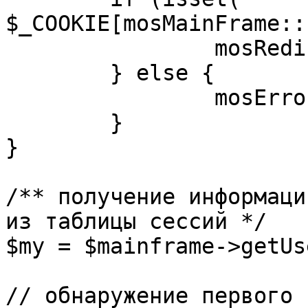
$_COOKIE[mosMainFrame::
		mosRedirect( $return );

	} else {

		mosErrorAlert( _ALERT_ENABLED );

	}

}

/** получение информаци
из таблицы сессий */

$my = $mainframe->getUs
// обнаружение первого 