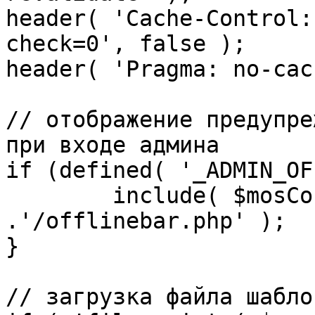
header( 'Cache-Control:
check=0', false );

header( 'Pragma: no-cac
// отображение предупре
при входе админа

if (defined( '_ADMIN_OF
	include( $mosConfig_absolute_path 
.'/offlinebar.php' );

}

// загрузка файла шаблон