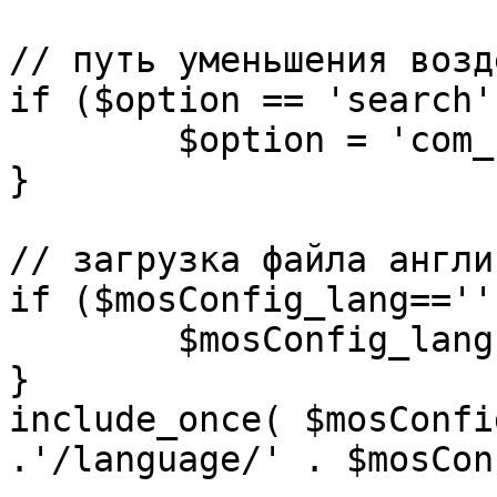
// путь уменьшения возд
if ($option == 'search')
	$option = 'com_search';

}

// загрузка файла англи
if ($mosConfig_lang=='')
	$mosConfig_lang = 'english';

}

include_once( $mosConfi
.'/language/' . $mosCon