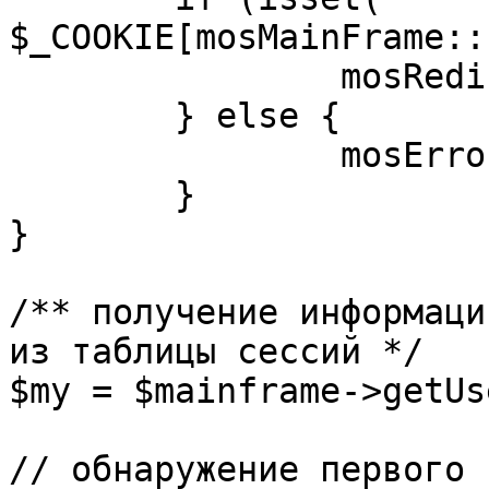
$_COOKIE[mosMainFrame::
		mosRedirect( $return );

	} else {

		mosErrorAlert( _ALERT_ENABLED );

	}

}

/** получение информаци
из таблицы сессий */

$my = $mainframe->getUs
// обнаружение первого 