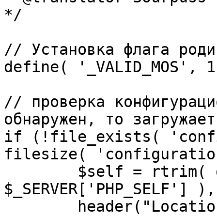
*/

// Установка флага роди
define( '_VALID_MOS', 1 
// проверка конфигураци
обнаружен, то загружает
if (!file_exists( 'conf
filesize( 'configuratio
	$self = rtrim( dirname( 
$_SERVER['PHP_SELF'] ),
	header("Location: http://" . 