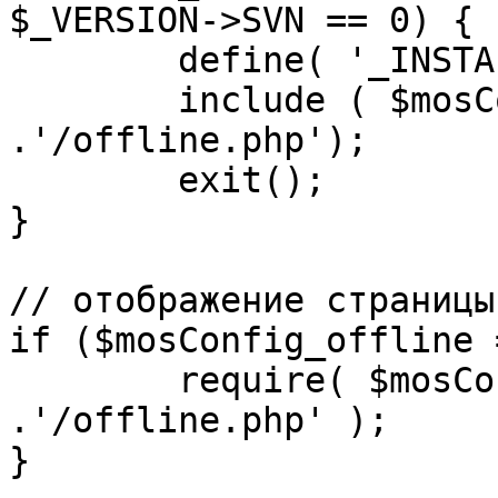
$_VERSION->SVN == 0) {

	define( '_INSTALL_CHECK', 1 );

	include ( $mosConfig_absolute_path 
.'/offline.php');

	exit();

}

// отображение страницы
if ($mosConfig_offline 
	require( $mosConfig_absolute_path 
.'/offline.php' );

}
