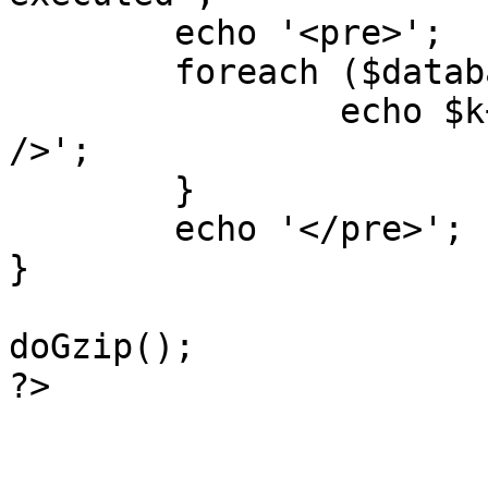
	echo '<pre>';

 	foreach ($database->_log as $k=>$sql) {

 		echo $k+1 . "\n" . $sql . '<hr 
/>';

	}

	echo '</pre>';

}

doGzip();

?>