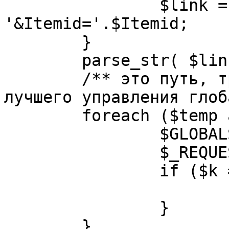
		$link = substr( $link, $pos+1 ). 
'&Itemid='.$Itemid;

	}

	parse_str( $link, $temp );

	/** это путь, требуется переделать для 
лучшего управления глоб
	foreach ($temp as $k=>$v) {

		$GLOBALS[$k] = $v;

		$_REQUEST[$k] = $v;

		if ($k == 'option') {

			$option = $v;
		}

	}
