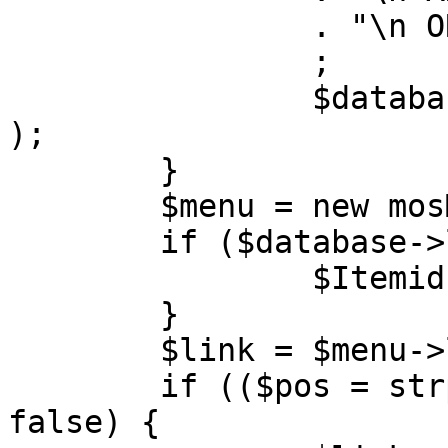
		. "\n ORDER BY parent, ordering"

		;

		$database->setQuery( $query, 0, 1 
);

	}

	$menu = new mosMenu( $database );

	if ($database->loadObject( $menu )) {

		$Itemid = $menu->id;

	}

	$link = $menu->link;

	if (($pos = strpos( $link, '?' )) !== 
false) {
