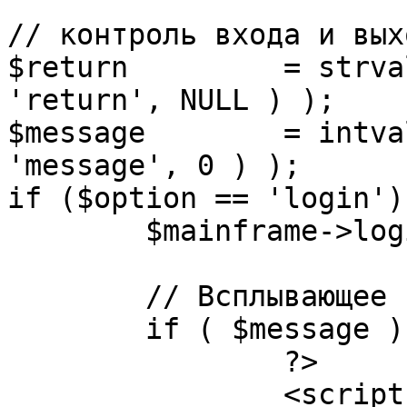
// контроль входа и вых
$return 	= strval( mosGetParam( $_REQUEST, 
'return', NULL ) );

$message 	= intval( mosGetParam( $_POST, 
'message', 0 ) );

if ($option == 'login') 
	$mainframe->login();

	// Всплывающее сообщение JS

	if ( $message ) {

		?>

		<script language="javascript" 