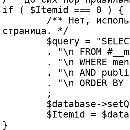
if ( $Itemid === 0 ) {

	/** Нет, используется именно главная 
страница. */

	$query = "SELECT id"

	. "\n FROM #__menu"

	. "\n WHERE menutype = 'mainmenu'"

	. "\n AND published = 1"

	. "\n ORDER BY parent, ordering"

	;

	$database->setQuery( $query, 0, 1 );

	$Itemid = $database->loadResult();

}
