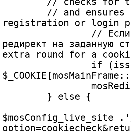
	// checks for the presence of a return url 

	// and ensures that this url is not the 
registration or login pa
		// Если sessioncookie существует, 
редирект на заданную ст
extra round for a cooki
		if (isset( 
$_COOKIE[mosMainFrame::
		mosRedirect( $return );

	} else {

			mosRedirect(
$mosConfig_live_site .'
option=cookiecheck&retu