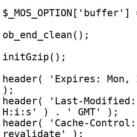
$_MOS_OPTION['buffer'] 
ob_end_clean();

initGzip();

header( 'Expires: Mon, 
);

header( 'Last-Modified:
H:i:s' ) . ' GMT' );

header( 'Cache-Control:
revalidate' );
