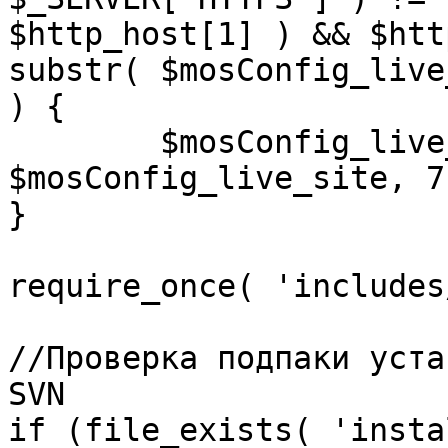
$http_host[1] ) && $htt
substr( $mosConfig_live
) {

	$mosConfig_live_site = 'https://'.substr( 
$mosConfig_live_site, 7 
}

require_once( 'includes
//Проверка подпаки уста
SVN

if (file_exists( 'insta