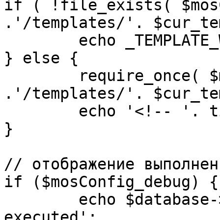
if ( !file_exists( $mos
.'/templates/'. $cur_te
	echo _TEMPLATE_WARN . $cur_template;

} else {

	require_once( $mosConfig_absolute_path 
.'/templates/'. $cur_te
	echo '<!-- '. time() .' -->';

}

// отображение выполнен
if ($mosConfig_debug) {

	echo $database->_ticker . ' queries 
executed';
