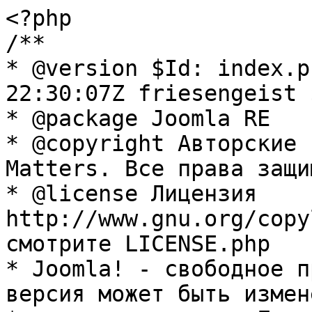
<?php

/**

* @version $Id: index.p
22:30:07Z friesengeist $
* @package Joomla RE

* @copyright Авторские 
Matters. Все права защи
* @license Лицензия 
http://www.gnu.org/copy
смотрите LICENSE.php

* Joomla! - свободное п
версия может быть измене