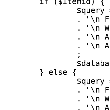
	if ($Itemid) {

		$query = "SELECT id, link"

		. "\n FROM #__menu"

		. "\n WHERE menutype = 'mainmenu'"

		. "\n AND id = " . (int) $Itemid

		. "\n AND published = 1"

		;

		$database->setQuery( $query );

	} else {

		$query = "SELECT id, link"

		. "\n FROM #__menu"

		. "\n WHERE menutype = 'mainmenu'"

		. "\n AND published = 1"
