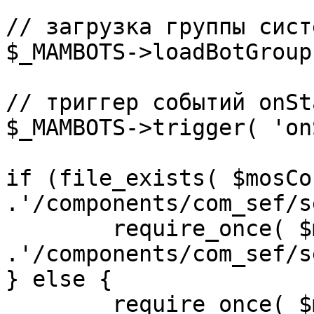
// загрузка группы сист
$_MAMBOTS->loadBotGroup
// триггер событий onSta
$_MAMBOTS->trigger( 'on
if (file_exists( $mosCo
.'/components/com_sef/s
	require_once( $mosConfig_absolute_path 
.'/components/com_sef/s
} else {

	require_once( $mosConfig_absolute_path 