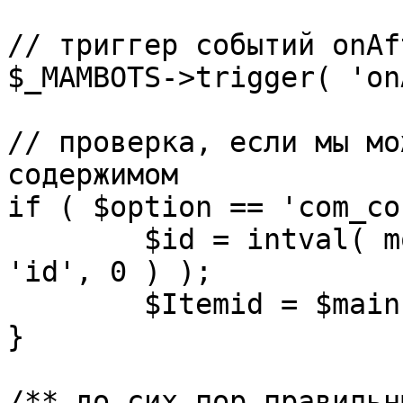
// триггер событий onAf
$_MAMBOTS->trigger( 'on
// проверка, если мы мо
содержимом

if ( $option == 'com_co
	$id = intval( mosGetParam( $_REQUEST, 
'id', 0 ) );

	$Itemid = $mainframe->getItemid( $id );

}

/** до сих пор правильн