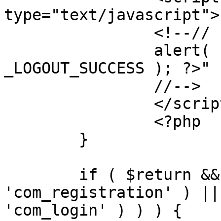
type="text/javascript">

		<!--//

		alert( "<?php echo addslashes( 
_LOGOUT_SUCCESS ); ?>" )
		//-->

		</script>

		<?php

	}

	if ( $return && !( strpos( $return, 
'com_registration' ) ||
'com_login' ) ) ) {
