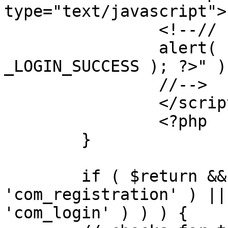
type="text/javascript">

		<!--//

		alert( "<?php echo addslashes( 
_LOGIN_SUCCESS ); ?>" );
		//-->

		</script>

		<?php

	}

	if ( $return && !( strpos( $return, 
'com_registration' ) ||
'com_login' ) ) ) {
