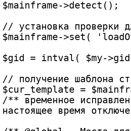
$mainframe->detect();

// установка проверки д
$mainframe->set( 'loadO
$gid = intval( $my->gid 
// получение шаблона ст
$cur_template = $mainfr
/** временное исправлен
настоящее время отключе