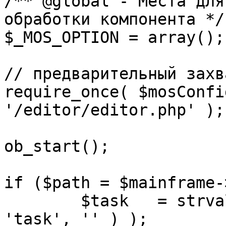
/** @global - Места для
обработки компонента */

$_MOS_OPTION = array();

// предварительный захв
require_once( $mosConfi
'/editor/editor.php' );

ob_start();		 

if ($path = $mainframe-
	$task 	= strval( mosGetParam( $_REQUEST, 
'task', '' ) );
