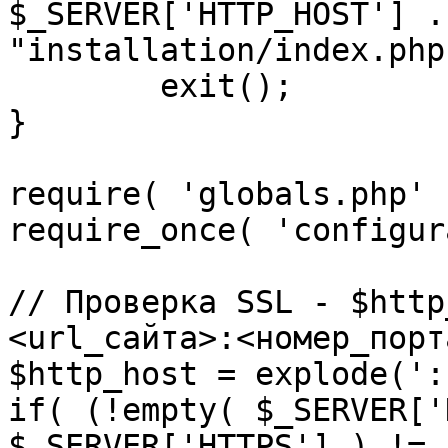
$_SERVER['HTTP_HOST'] .
"installation/index.php"
	exit();

}

require( 'globals.php' )
require_once( 'configur
// Проверка SSL - $http
<url_сайта>:<номер_порт
$http_host = explode(':
if( (!empty( $_SERVER['
$_SERVER['HTTPS'] ) != 