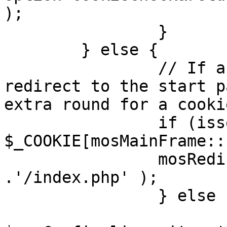
);

		}

	} else {

		// If a sessioncookie exists, 
redirect to the start p
extra round for a cooki
		if (isset( 
$_COOKIE[mosMainFrame::
		mosRedirect( $mosConfig_live_site 
.'/index.php' );

		} else {

			mosRedirect(