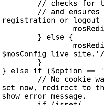
	// checks for the presence of a return url 

	// and ensures that this url is not the 
registration or logout 
		mosRedirect( $return );

	} else {

		mosRedirect( 
$mosConfig_live_site.'/
	}

} else if ($option == '
	// No cookie was set upon login. If it is 
set now, redirect to th
show error message.

	if (isset( 