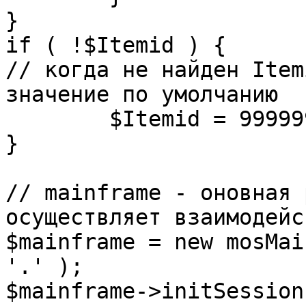
}

if ( !$Itemid ) {

// когда не найден Item
значение по умолчанию

	$Itemid = 99999999;

} 

// mainframe - оновная 
осуществляет взаимодейс
$mainframe = new mosMai
'.' );

$mainframe->initSession(