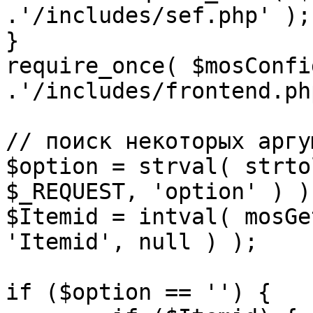
.'/includes/sef.php' );

}

require_once( $mosConfi
.'/includes/frontend.ph
// поиск некоторых аргу
$option = strval( strto
$_REQUEST, 'option' ) ) 
$Itemid = intval( mosGe
'Itemid', null ) );

if ($option == '') {
