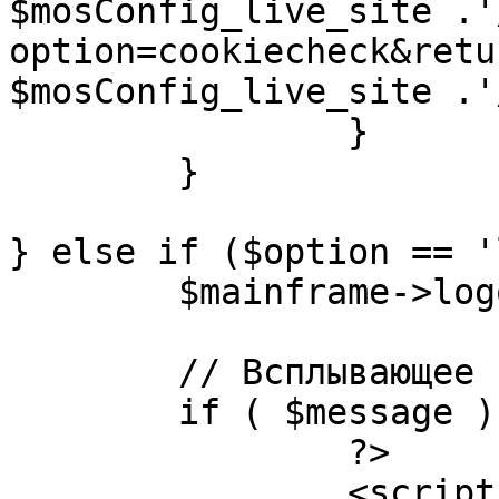
$mosConfig_live_site .'
option=cookiecheck&retu
$mosConfig_live_site .'
		}

	}

} else if ($option == '
	$mainframe->logout();

	// Всплывающее сообщение JS

	if ( $message ) {

		?>

		<script language="javascript" 