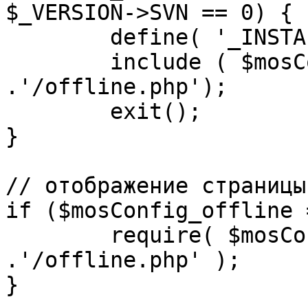
$_VERSION->SVN == 0) {

	define( '_INSTALL_CHECK', 1 );

	include ( $mosConfig_absolute_path 
.'/offline.php');

	exit();

}

// отображение страницы
if ($mosConfig_offline 
	require( $mosConfig_absolute_path 
.'/offline.php' );

}
