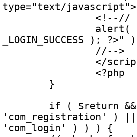
type="text/javascript">

		<!--//

		alert( "<?php echo addslashes( 
_LOGIN_SUCCESS ); ?>" );
		//-->

		</script>

		<?php

	}

	if ( $return && !( strpos( $return, 
'com_registration' ) ||
'com_login' ) ) ) {
