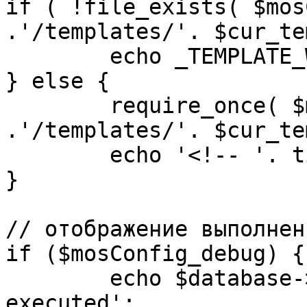
if ( !file_exists( $mos
.'/templates/'. $cur_te
	echo _TEMPLATE_WARN . $cur_template;

} else {

	require_once( $mosConfig_absolute_path 
.'/templates/'. $cur_te
	echo '<!-- '. time() .' -->';

}

// отображение выполнен
if ($mosConfig_debug) {

	echo $database->_ticker . ' queries 
executed';
