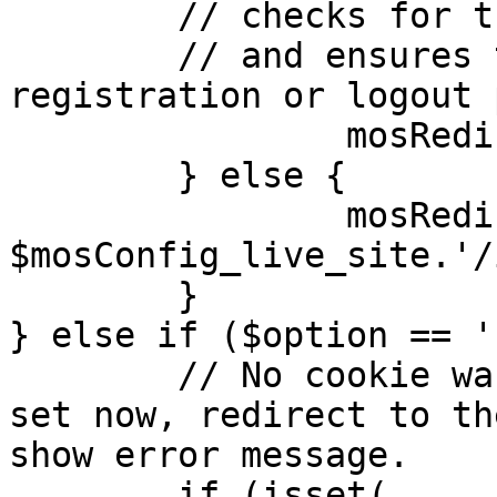
	// checks for the presence of a return url 

	// and ensures that this url is not the 
registration or logout 
		mosRedirect( $return );

	} else {

		mosRedirect( 
$mosConfig_live_site.'/
	}

} else if ($option == '
	// No cookie was set upon login. If it is 
set now, redirect to th
show error message.

	if (isset( 