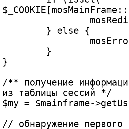
$_COOKIE[mosMainFrame::
		mosRedirect( $return );

	} else {

		mosErrorAlert( _ALERT_ENABLED );

	}

}

/** получение информаци
из таблицы сессий */

$my = $mainframe->getUs
// обнаружение первого 