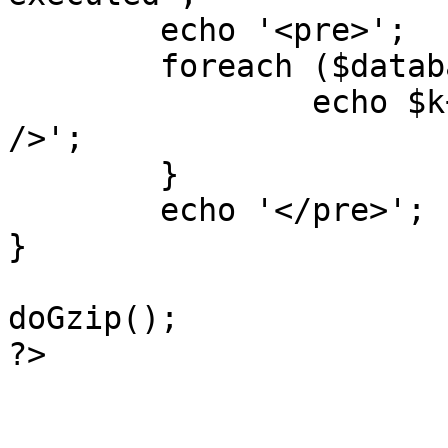
	echo '<pre>';

 	foreach ($database->_log as $k=>$sql) {

 		echo $k+1 . "\n" . $sql . '<hr 
/>';

	}

	echo '</pre>';

}

doGzip();

?>