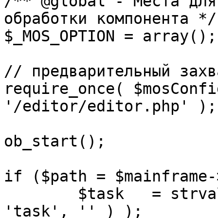
/** @global - Места для
обработки компонента */

$_MOS_OPTION = array();

// предварительный захв
require_once( $mosConfi
'/editor/editor.php' );

ob_start();		 

if ($path = $mainframe-
	$task 	= strval( mosGetParam( $_REQUEST, 
'task', '' ) );
