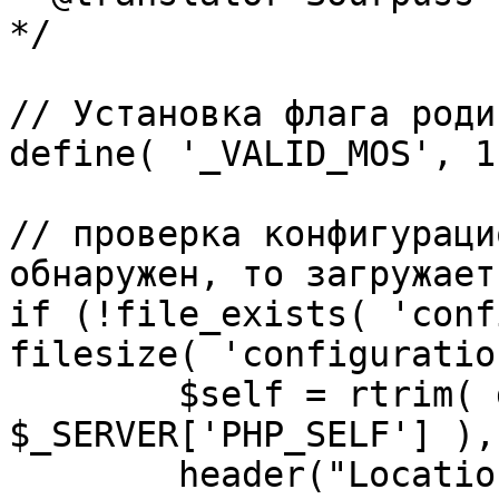
*/

// Установка флага роди
define( '_VALID_MOS', 1 
// проверка конфигураци
обнаружен, то загружает
if (!file_exists( 'conf
filesize( 'configuratio
	$self = rtrim( dirname( 
$_SERVER['PHP_SELF'] ),
	header("Location: http://" . 