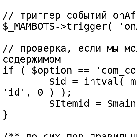
// триггер событий onAf
$_MAMBOTS->trigger( 'on
// проверка, если мы мо
содержимом

if ( $option == 'com_co
	$id = intval( mosGetParam( $_REQUEST, 
'id', 0 ) );

	$Itemid = $mainframe->getItemid( $id );

}

/** до сих пор правильн