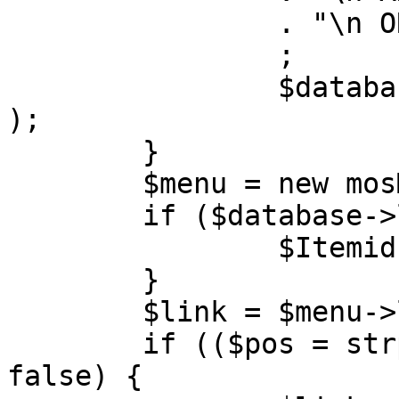
		. "\n ORDER BY parent, ordering"

		;

		$database->setQuery( $query, 0, 1 
);

	}

	$menu = new mosMenu( $database );

	if ($database->loadObject( $menu )) {

		$Itemid = $menu->id;

	}

	$link = $menu->link;

	if (($pos = strpos( $link, '?' )) !== 
false) {
