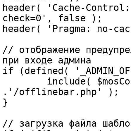
header( 'Cache-Control:
check=0', false );

header( 'Pragma: no-cac
// отображение предупре
при входе админа

if (defined( '_ADMIN_OF
	include( $mosConfig_absolute_path 
.'/offlinebar.php' );

}

// загрузка файла шаблон