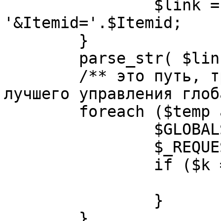
		$link = substr( $link, $pos+1 ). 
'&Itemid='.$Itemid;

	}

	parse_str( $link, $temp );

	/** это путь, требуется переделать для 
лучшего управления глоб
	foreach ($temp as $k=>$v) {

		$GLOBALS[$k] = $v;

		$_REQUEST[$k] = $v;

		if ($k == 'option') {

			$option = $v;
		}

	}
