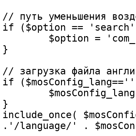
// путь уменьшения возд
if ($option == 'search')
	$option = 'com_search';

}

// загрузка файла англи
if ($mosConfig_lang=='')
	$mosConfig_lang = 'english';

}

include_once( $mosConfi
.'/language/' . $mosCon