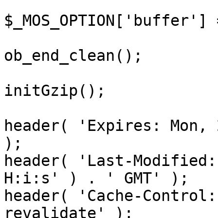
$_MOS_OPTION['buffer'] 
ob_end_clean();

initGzip();

header( 'Expires: Mon, 
);

header( 'Last-Modified:
H:i:s' ) . ' GMT' );

header( 'Cache-Control:
revalidate' );
