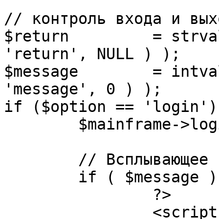
// контроль входа и вых
$return 	= strval( mosGetParam( $_REQUEST, 
'return', NULL ) );

$message 	= intval( mosGetParam( $_POST, 
'message', 0 ) );

if ($option == 'login') 
	$mainframe->login();

	// Всплывающее сообщение JS

	if ( $message ) {

		?>

		<script language="javascript" 