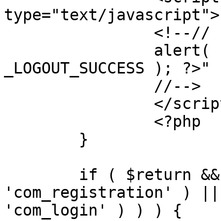
type="text/javascript">

		<!--//

		alert( "<?php echo addslashes( 
_LOGOUT_SUCCESS ); ?>" )
		//-->

		</script>

		<?php

	}

	if ( $return && !( strpos( $return, 
'com_registration' ) ||
'com_login' ) ) ) {
