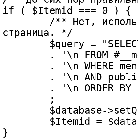
if ( $Itemid === 0 ) {

	/** Нет, используется именно главная 
страница. */

	$query = "SELECT id"

	. "\n FROM #__menu"

	. "\n WHERE menutype = 'mainmenu'"

	. "\n AND published = 1"

	. "\n ORDER BY parent, ordering"

	;

	$database->setQuery( $query, 0, 1 );

	$Itemid = $database->loadResult();

}
