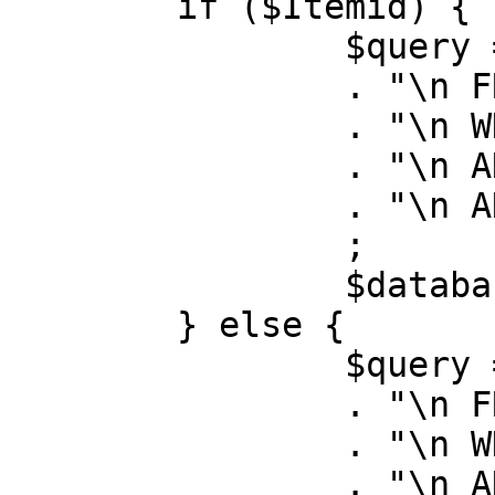
	if ($Itemid) {

		$query = "SELECT id, link"

		. "\n FROM #__menu"

		. "\n WHERE menutype = 'mainmenu'"

		. "\n AND id = " . (int) $Itemid

		. "\n AND published = 1"

		;

		$database->setQuery( $query );

	} else {

		$query = "SELECT id, link"

		. "\n FROM #__menu"

		. "\n WHERE menutype = 'mainmenu'"

		. "\n AND published = 1"
