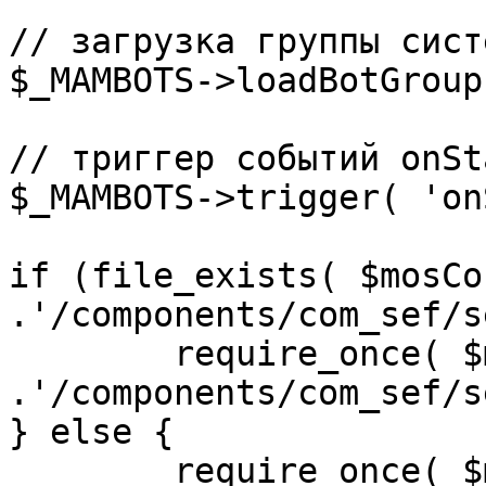
// загрузка группы сист
$_MAMBOTS->loadBotGroup
// триггер событий onSta
$_MAMBOTS->trigger( 'on
if (file_exists( $mosCo
.'/components/com_sef/s
	require_once( $mosConfig_absolute_path 
.'/components/com_sef/s
} else {

	require_once( $mosConfig_absolute_path 