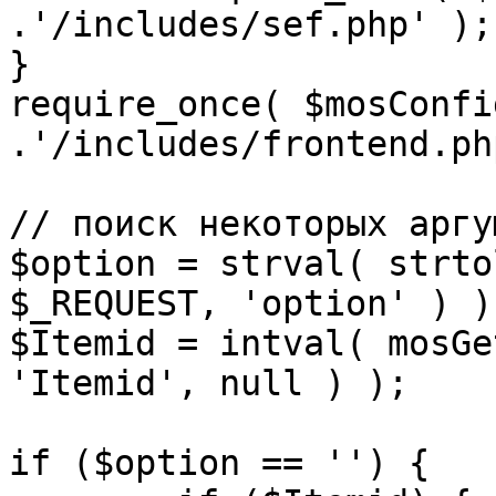
.'/includes/sef.php' );

}

require_once( $mosConfi
.'/includes/frontend.ph
// поиск некоторых аргу
$option = strval( strto
$_REQUEST, 'option' ) ) 
$Itemid = intval( mosGe
'Itemid', null ) );

if ($option == '') {
