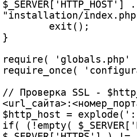
$_SERVER['HTTP_HOST'] .
"installation/index.php"
	exit();

}

require( 'globals.php' )
require_once( 'configur
// Проверка SSL - $http
<url_сайта>:<номер_порт
$http_host = explode(':
if( (!empty( $_SERVER['
$_SERVER['HTTPS'] ) != 