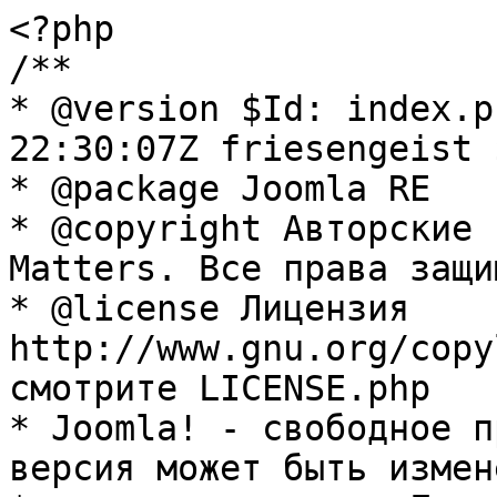
<?php

/**

* @version $Id: index.p
22:30:07Z friesengeist $
* @package Joomla RE

* @copyright Авторские 
Matters. Все права защи
* @license Лицензия 
http://www.gnu.org/copy
смотрите LICENSE.php

* Joomla! - свободное п
версия может быть измене