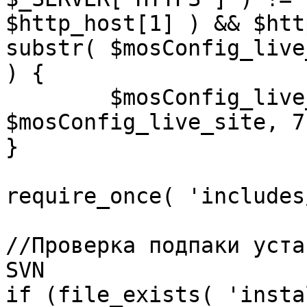
$http_host[1] ) && $htt
substr( $mosConfig_live
) {

	$mosConfig_live_site = 'https://'.substr( 
$mosConfig_live_site, 7 
}

require_once( 'includes
//Проверка подпаки уста
SVN

if (file_exists( 'insta