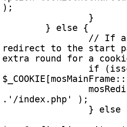
);

		}

	} else {

		// If a sessioncookie exists, 
redirect to the start p
extra round for a cooki
		if (isset( 
$_COOKIE[mosMainFrame::
		mosRedirect( $mosConfig_live_site 
.'/index.php' );

		} else {

			mosRedirect(