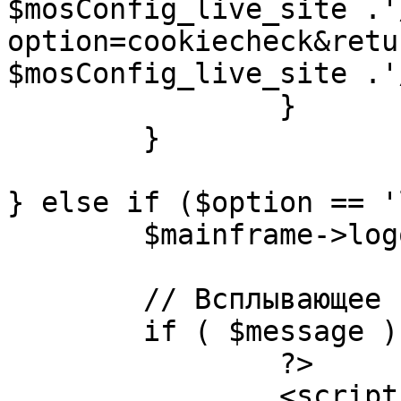
$mosConfig_live_site .'
option=cookiecheck&retu
$mosConfig_live_site .'
		}

	}

} else if ($option == '
	$mainframe->logout();

	// Всплывающее сообщение JS

	if ( $message ) {

		?>

		<script language="javascript" 