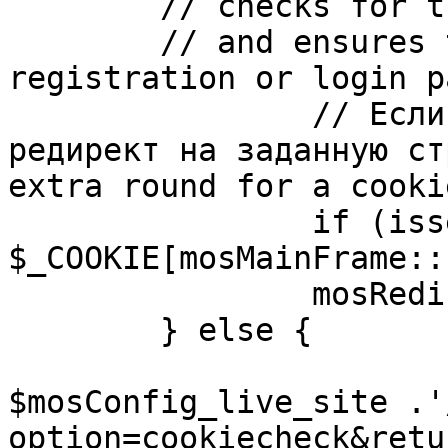
	// checks for the presence of a return url 

	// and ensures that this url is not the 
registration or login pa
		// Если sessioncookie существует, 
редирект на заданную ст
extra round for a cooki
		if (isset( 
$_COOKIE[mosMainFrame::
		mosRedirect( $return );

	} else {

			mosRedirect(
$mosConfig_live_site .'
option=cookiecheck&retu