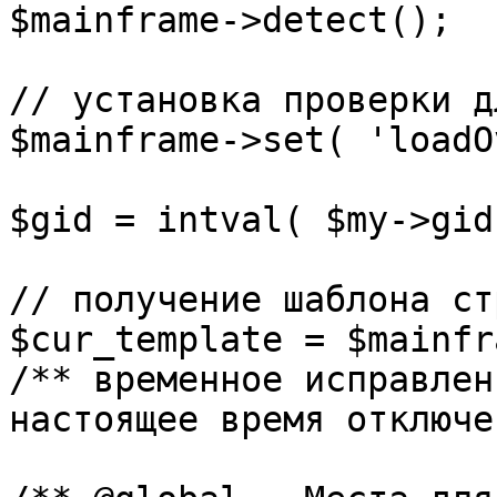
$mainframe->detect();

// установка проверки д
$mainframe->set( 'loadO
$gid = intval( $my->gid 
// получение шаблона ст
$cur_template = $mainfr
/** временное исправлен
настоящее время отключе