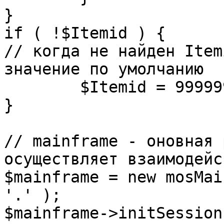
}

if ( !$Itemid ) {

// когда не найден Item
значение по умолчанию

	$Itemid = 99999999;

} 

// mainframe - оновная 
осуществляет взаимодейс
$mainframe = new mosMai
'.' );

$mainframe->initSession(