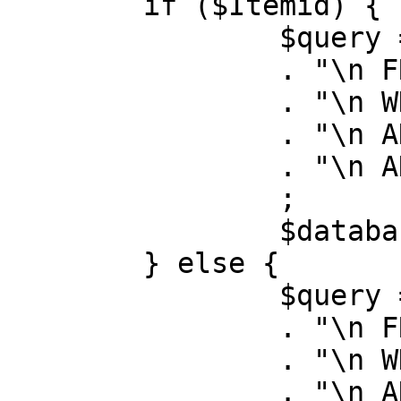
	if ($Itemid) {

		$query = "SELECT id, link"

		. "\n FROM #__menu"

		. "\n WHERE menutype = 'mainmenu'"

		. "\n AND id = " . (int) $Itemid

		. "\n AND published = 1"

		;

		$database->setQuery( $query );

	} else {

		$query = "SELECT id, link"

		. "\n FROM #__menu"

		. "\n WHERE menutype = 'mainmenu'"

		. "\n AND published = 1"
