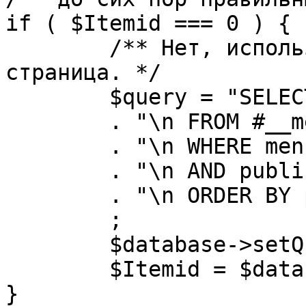
if ( $Itemid === 0 ) {

	/** Нет, используется именно главная 
страница. */

	$query = "SELECT id"

	. "\n FROM #__menu"

	. "\n WHERE menutype = 'mainmenu'"

	. "\n AND published = 1"

	. "\n ORDER BY parent, ordering"

	;

	$database->setQuery( $query, 0, 1 );

	$Itemid = $database->loadResult();

}
