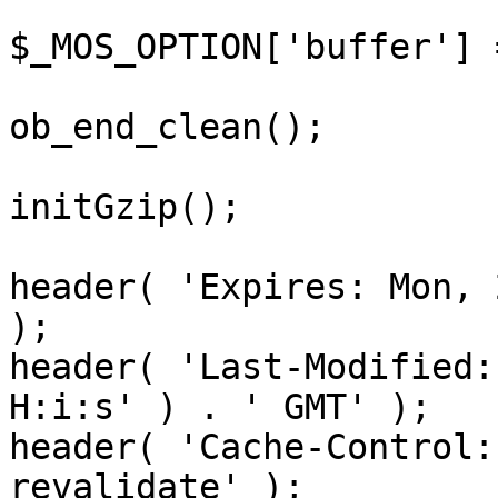
$_MOS_OPTION['buffer'] 
ob_end_clean();

initGzip();

header( 'Expires: Mon, 
);

header( 'Last-Modified:
H:i:s' ) . ' GMT' );

header( 'Cache-Control:
revalidate' );
