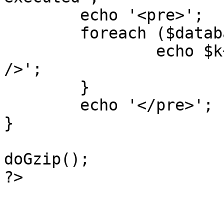
	echo '<pre>';

 	foreach ($database->_log as $k=>$sql) {

 		echo $k+1 . "\n" . $sql . '<hr 
/>';

	}

	echo '</pre>';

}

doGzip();

?>