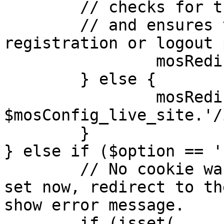
	// checks for the presence of a return url 

	// and ensures that this url is not the 
registration or logout 
		mosRedirect( $return );

	} else {

		mosRedirect( 
$mosConfig_live_site.'/
	}

} else if ($option == '
	// No cookie was set upon login. If it is 
set now, redirect to th
show error message.

	if (isset( 