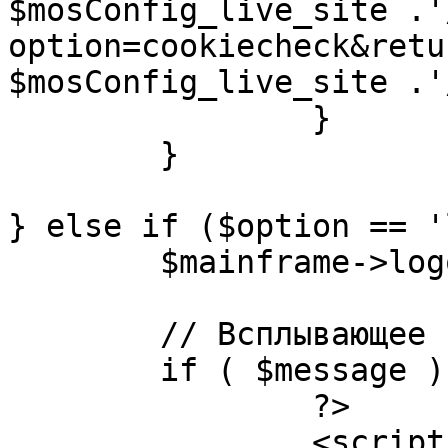
$mosConfig_live_site .'
option=cookiecheck&retu
$mosConfig_live_site .'
		}

	}

} else if ($option == '
	$mainframe->logout();

	// Всплывающее сообщение JS

	if ( $message ) {

		?>

		<script language="javascript" 