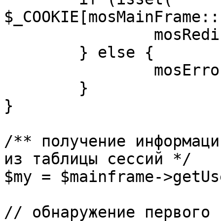
$_COOKIE[mosMainFrame::
		mosRedirect( $return );

	} else {

		mosErrorAlert( _ALERT_ENABLED );

	}

}

/** получение информаци
из таблицы сессий */

$my = $mainframe->getUs
// обнаружение первого 