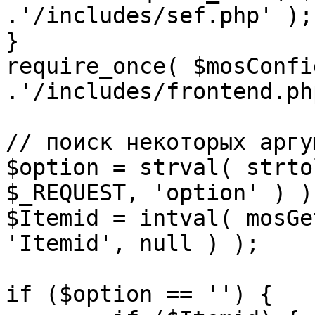
.'/includes/sef.php' );

}

require_once( $mosConfi
.'/includes/frontend.ph
// поиск некоторых аргу
$option = strval( strto
$_REQUEST, 'option' ) ) 
$Itemid = intval( mosGe
'Itemid', null ) );

if ($option == '') {
