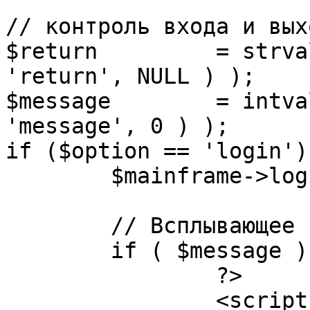
// контроль входа и вых
$return 	= strval( mosGetParam( $_REQUEST, 
'return', NULL ) );

$message 	= intval( mosGetParam( $_POST, 
'message', 0 ) );

if ($option == 'login') 
	$mainframe->login();

	// Всплывающее сообщение JS

	if ( $message ) {

		?>

		<script language="javascript" 