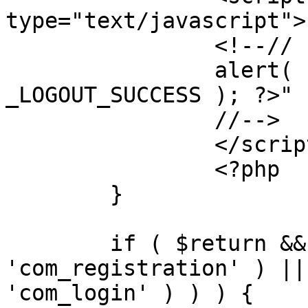
type="text/javascript">

		<!--//

		alert( "<?php echo addslashes( 
_LOGOUT_SUCCESS ); ?>" )
		//-->

		</script>

		<?php

	}

	if ( $return && !( strpos( $return, 
'com_registration' ) ||
'com_login' ) ) ) {
