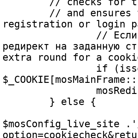
	// checks for the presence of a return url 

	// and ensures that this url is not the 
registration or login pa
		// Если sessioncookie существует, 
редирект на заданную ст
extra round for a cooki
		if (isset( 
$_COOKIE[mosMainFrame::
		mosRedirect( $return );

	} else {

			mosRedirect(
$mosConfig_live_site .'
option=cookiecheck&retu