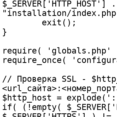
$_SERVER['HTTP_HOST'] .
"installation/index.php"
	exit();

}

require( 'globals.php' )
require_once( 'configur
// Проверка SSL - $http
<url_сайта>:<номер_порт
$http_host = explode(':
if( (!empty( $_SERVER['
$_SERVER['HTTPS'] ) != 