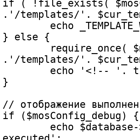
if ( !file_exists( $mos
.'/templates/'. $cur_te
	echo _TEMPLATE_WARN . $cur_template;

} else {

	require_once( $mosConfig_absolute_path 
.'/templates/'. $cur_te
	echo '<!-- '. time() .' -->';

}

// отображение выполнен
if ($mosConfig_debug) {

	echo $database->_ticker . ' queries 
executed';
