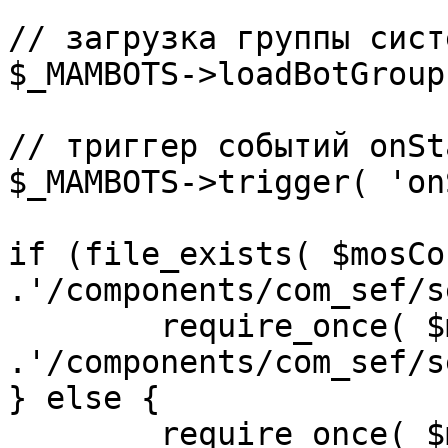
// загрузка группы сист
$_MAMBOTS->loadBotGroup
// триггер событий onSta
$_MAMBOTS->trigger( 'on
if (file_exists( $mosCo
.'/components/com_sef/s
	require_once( $mosConfig_absolute_path 
.'/components/com_sef/s
} else {

	require_once( $mosConfig_absolute_path 