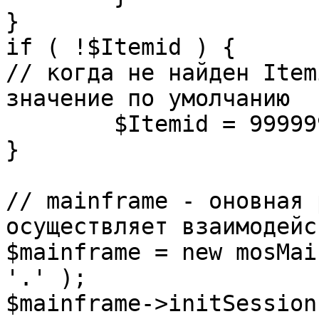
}

if ( !$Itemid ) {

// когда не найден Item
значение по умолчанию

	$Itemid = 99999999;

} 

// mainframe - оновная 
осуществляет взаимодейс
$mainframe = new mosMai
'.' );

$mainframe->initSession(