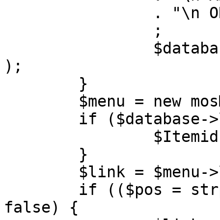
		. "\n ORDER BY parent, ordering"

		;

		$database->setQuery( $query, 0, 1 
);

	}

	$menu = new mosMenu( $database );

	if ($database->loadObject( $menu )) {

		$Itemid = $menu->id;

	}

	$link = $menu->link;

	if (($pos = strpos( $link, '?' )) !== 
false) {
