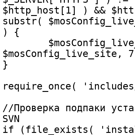
$http_host[1] ) && $htt
substr( $mosConfig_live
) {

	$mosConfig_live_site = 'https://'.substr( 
$mosConfig_live_site, 7 
}

require_once( 'includes
//Проверка подпаки уста
SVN

if (file_exists( 'insta