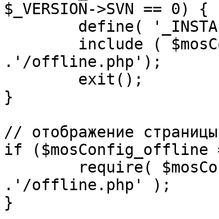
$_VERSION->SVN == 0) {

	define( '_INSTALL_CHECK', 1 );

	include ( $mosConfig_absolute_path 
.'/offline.php');

	exit();

}

// отображение страницы
if ($mosConfig_offline 
	require( $mosConfig_absolute_path 
.'/offline.php' );

}
