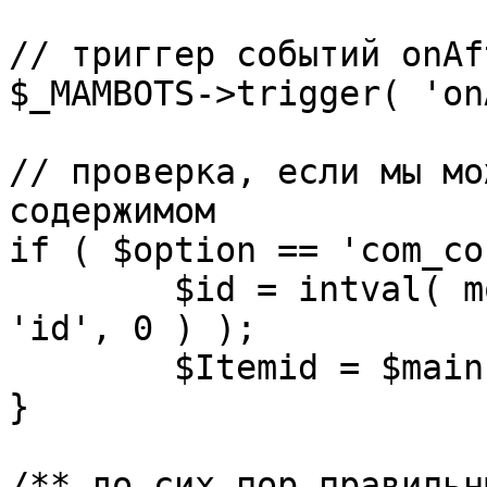
// триггер событий onAf
$_MAMBOTS->trigger( 'on
// проверка, если мы мо
содержимом

if ( $option == 'com_co
	$id = intval( mosGetParam( $_REQUEST, 
'id', 0 ) );

	$Itemid = $mainframe->getItemid( $id );

}

/** до сих пор правильн