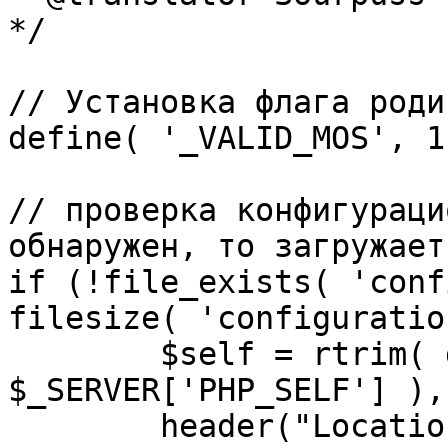
*/

// Установка флага роди
define( '_VALID_MOS', 1 
// проверка конфигураци
обнаружен, то загружает
if (!file_exists( 'conf
filesize( 'configuratio
	$self = rtrim( dirname( 
$_SERVER['PHP_SELF'] ),
	header("Location: http://" . 