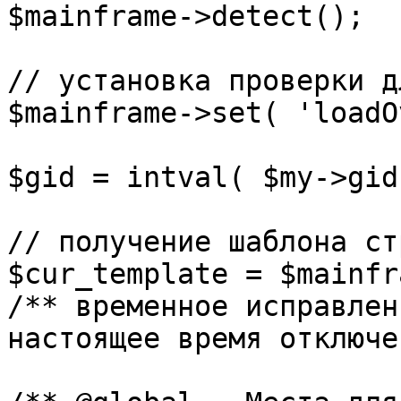
$mainframe->detect();

// установка проверки д
$mainframe->set( 'loadO
$gid = intval( $my->gid 
// получение шаблона ст
$cur_template = $mainfr
/** временное исправлен
настоящее время отключе