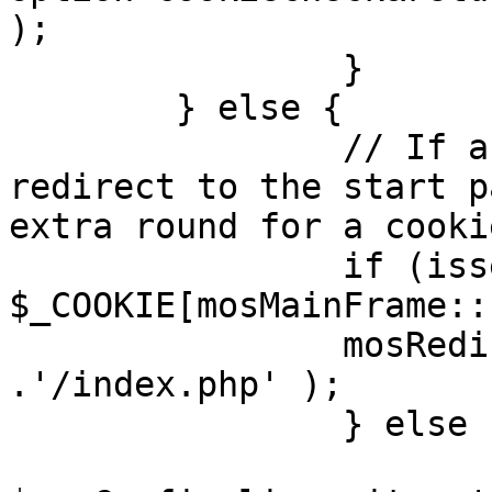
);

		}

	} else {

		// If a sessioncookie exists, 
redirect to the start p
extra round for a cooki
		if (isset( 
$_COOKIE[mosMainFrame::
		mosRedirect( $mosConfig_live_site 
.'/index.php' );

		} else {

			mosRedirect(