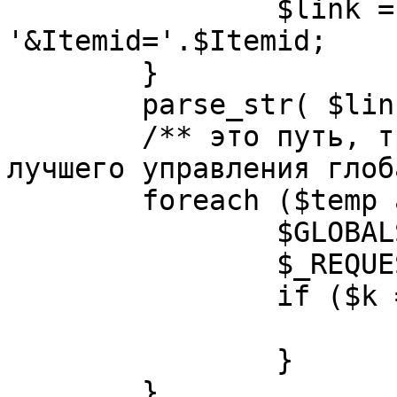
		$link = substr( $link, $pos+1 ). 
'&Itemid='.$Itemid;

	}

	parse_str( $link, $temp );

	/** это путь, требуется переделать для 
лучшего управления глоб
	foreach ($temp as $k=>$v) {

		$GLOBALS[$k] = $v;

		$_REQUEST[$k] = $v;

		if ($k == 'option') {

			$option = $v;
		}

	}
