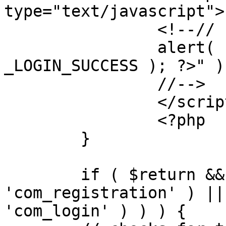
type="text/javascript">

		<!--//

		alert( "<?php echo addslashes( 
_LOGIN_SUCCESS ); ?>" );
		//-->

		</script>

		<?php

	}

	if ( $return && !( strpos( $return, 
'com_registration' ) ||
'com_login' ) ) ) {
