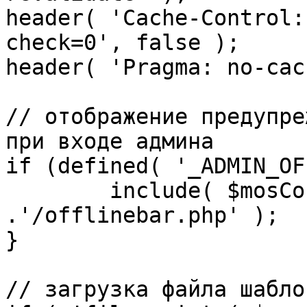
header( 'Cache-Control:
check=0', false );

header( 'Pragma: no-cac
// отображение предупре
при входе админа

if (defined( '_ADMIN_OF
	include( $mosConfig_absolute_path 
.'/offlinebar.php' );

}

// загрузка файла шаблон