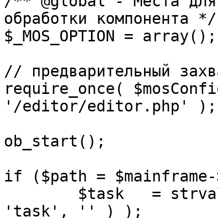
/** @global - Места для
обработки компонента */

$_MOS_OPTION = array();

// предварительный захв
require_once( $mosConfi
'/editor/editor.php' );

ob_start();		 

if ($path = $mainframe-
	$task 	= strval( mosGetParam( $_REQUEST, 
'task', '' ) );
