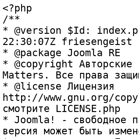
<?php

/**

* @version $Id: index.p
22:30:07Z friesengeist $
* @package Joomla RE

* @copyright Авторские 
Matters. Все права защи
* @license Лицензия 
http://www.gnu.org/copy
смотрите LICENSE.php

* Joomla! - свободное п
версия может быть измене