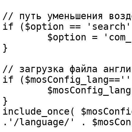
// путь уменьшения возд
if ($option == 'search')
	$option = 'com_search';

}

// загрузка файла англи
if ($mosConfig_lang=='')
	$mosConfig_lang = 'english';

}

include_once( $mosConfi
.'/language/' . $mosCon