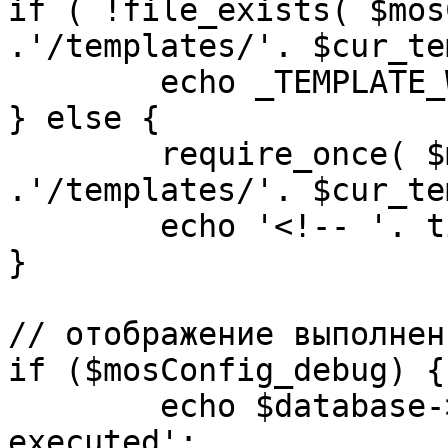
if ( !file_exists( $mos
.'/templates/'. $cur_te
	echo _TEMPLATE_WARN . $cur_template;

} else {

	require_once( $mosConfig_absolute_path 
.'/templates/'. $cur_te
	echo '<!-- '. time() .' -->';

}

// отображение выполнен
if ($mosConfig_debug) {

	echo $database->_ticker . ' queries 
executed';
