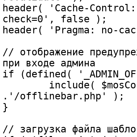
header( 'Cache-Control:
check=0', false );

header( 'Pragma: no-cac
// отображение предупре
при входе админа

if (defined( '_ADMIN_OF
	include( $mosConfig_absolute_path 
.'/offlinebar.php' );

}

// загрузка файла шаблон