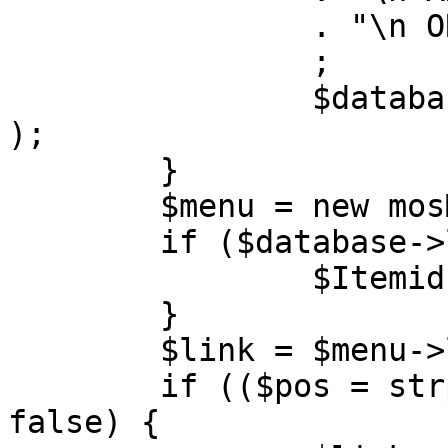
		. "\n ORDER BY parent, ordering"

		;

		$database->setQuery( $query, 0, 1 
);

	}

	$menu = new mosMenu( $database );

	if ($database->loadObject( $menu )) {

		$Itemid = $menu->id;

	}

	$link = $menu->link;

	if (($pos = strpos( $link, '?' )) !== 
false) {
