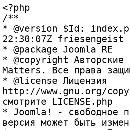
<?php

/**

* @version $Id: index.p
22:30:07Z friesengeist $
* @package Joomla RE

* @copyright Авторские 
Matters. Все права защи
* @license Лицензия 
http://www.gnu.org/copy
смотрите LICENSE.php

* Joomla! - свободное п
версия может быть измене