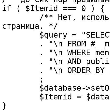
if ( $Itemid === 0 ) {

	/** Нет, используется именно главная 
страница. */

	$query = "SELECT id"

	. "\n FROM #__menu"

	. "\n WHERE menutype = 'mainmenu'"

	. "\n AND published = 1"

	. "\n ORDER BY parent, ordering"

	;

	$database->setQuery( $query, 0, 1 );

	$Itemid = $database->loadResult();

}
