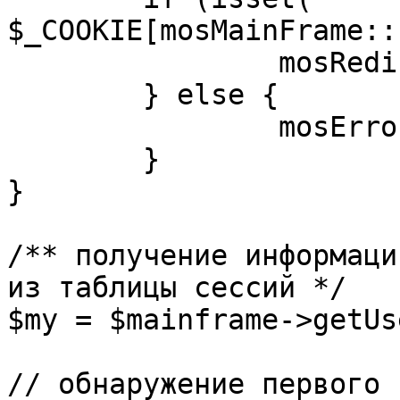
$_COOKIE[mosMainFrame::
		mosRedirect( $return );

	} else {

		mosErrorAlert( _ALERT_ENABLED );

	}

}

/** получение информаци
из таблицы сессий */

$my = $mainframe->getUs
// обнаружение первого 