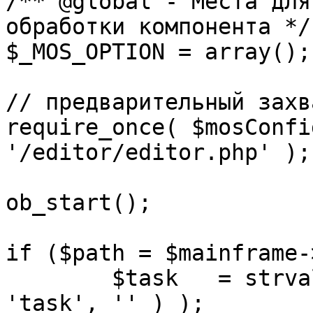
/** @global - Места для
обработки компонента */

$_MOS_OPTION = array();

// предварительный захв
require_once( $mosConfi
'/editor/editor.php' );

ob_start();		 

if ($path = $mainframe-
	$task 	= strval( mosGetParam( $_REQUEST, 
'task', '' ) );
