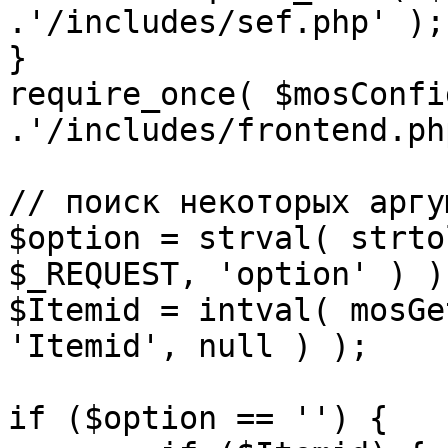
.'/includes/sef.php' );

}

require_once( $mosConfi
.'/includes/frontend.ph
// поиск некоторых аргу
$option = strval( strto
$_REQUEST, 'option' ) ) 
$Itemid = intval( mosGe
'Itemid', null ) );

if ($option == '') {
