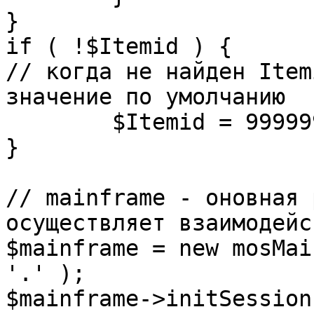
}

if ( !$Itemid ) {

// когда не найден Item
значение по умолчанию

	$Itemid = 99999999;

} 

// mainframe - оновная 
осуществляет взаимодейс
$mainframe = new mosMai
'.' );

$mainframe->initSession(