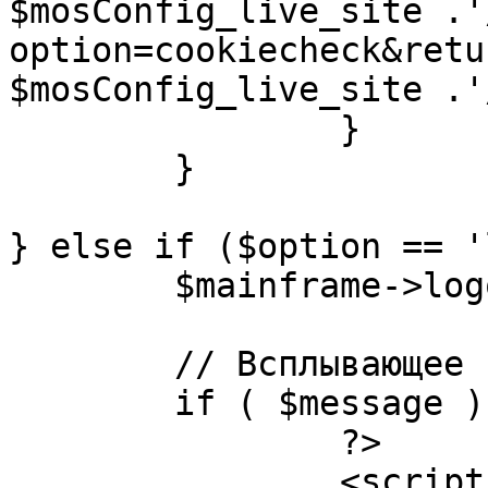
$mosConfig_live_site .'
option=cookiecheck&retu
$mosConfig_live_site .'
		}

	}

} else if ($option == '
	$mainframe->logout();

	// Всплывающее сообщение JS

	if ( $message ) {

		?>

		<script language="javascript" 