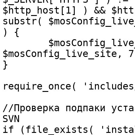
$http_host[1] ) && $htt
substr( $mosConfig_live
) {

	$mosConfig_live_site = 'https://'.substr( 
$mosConfig_live_site, 7 
}

require_once( 'includes
//Проверка подпаки уста
SVN

if (file_exists( 'insta