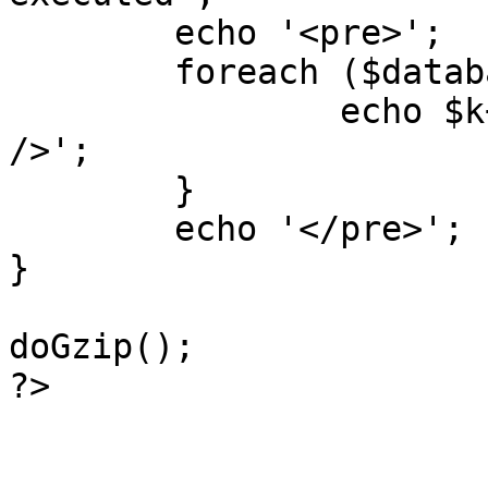
	echo '<pre>';

 	foreach ($database->_log as $k=>$sql) {

 		echo $k+1 . "\n" . $sql . '<hr 
/>';

	}

	echo '</pre>';

}

doGzip();

?>