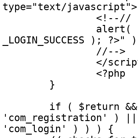
type="text/javascript">

		<!--//

		alert( "<?php echo addslashes( 
_LOGIN_SUCCESS ); ?>" );
		//-->

		</script>

		<?php

	}

	if ( $return && !( strpos( $return, 
'com_registration' ) ||
'com_login' ) ) ) {
