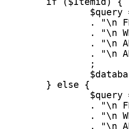
	if ($Itemid) {

		$query = "SELECT id, link"

		. "\n FROM #__menu"

		. "\n WHERE menutype = 'mainmenu'"

		. "\n AND id = " . (int) $Itemid

		. "\n AND published = 1"

		;

		$database->setQuery( $query );

	} else {

		$query = "SELECT id, link"

		. "\n FROM #__menu"

		. "\n WHERE menutype = 'mainmenu'"

		. "\n AND published = 1"
