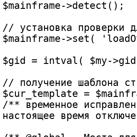
$mainframe->detect();

// установка проверки д
$mainframe->set( 'loadO
$gid = intval( $my->gid 
// получение шаблона ст
$cur_template = $mainfr
/** временное исправлен
настоящее время отключе