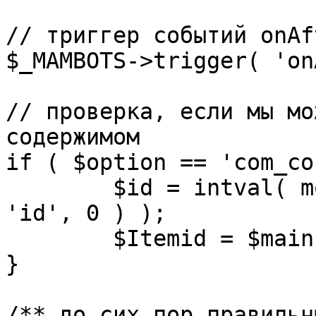
// триггер событий onAf
$_MAMBOTS->trigger( 'on
// проверка, если мы мо
содержимом

if ( $option == 'com_co
	$id = intval( mosGetParam( $_REQUEST, 
'id', 0 ) );

	$Itemid = $mainframe->getItemid( $id );

}

/** до сих пор правильн