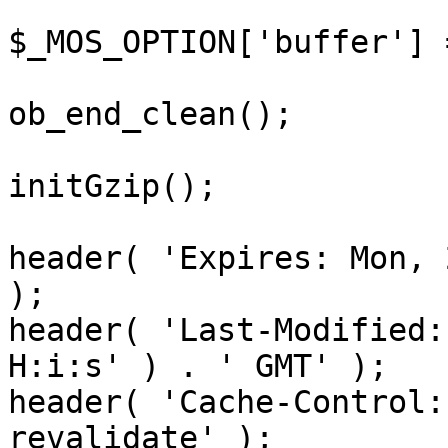
$_MOS_OPTION['buffer'] 
ob_end_clean();

initGzip();

header( 'Expires: Mon, 
);

header( 'Last-Modified:
H:i:s' ) . ' GMT' );

header( 'Cache-Control:
revalidate' );
