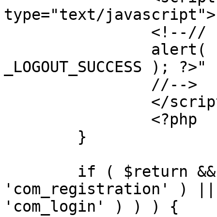
type="text/javascript">

		<!--//

		alert( "<?php echo addslashes( 
_LOGOUT_SUCCESS ); ?>" )
		//-->

		</script>

		<?php

	}

	if ( $return && !( strpos( $return, 
'com_registration' ) ||
'com_login' ) ) ) {
