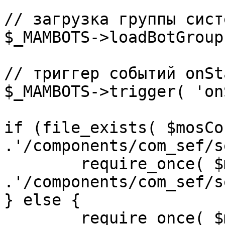
// загрузка группы сист
$_MAMBOTS->loadBotGroup
// триггер событий onSta
$_MAMBOTS->trigger( 'on
if (file_exists( $mosCo
.'/components/com_sef/s
	require_once( $mosConfig_absolute_path 
.'/components/com_sef/s
} else {

	require_once( $mosConfig_absolute_path 