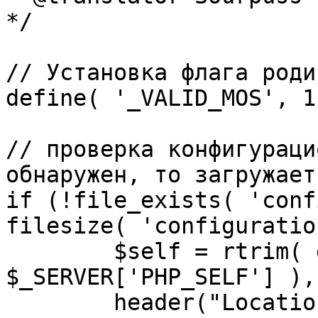
*/

// Установка флага роди
define( '_VALID_MOS', 1 
// проверка конфигураци
обнаружен, то загружает
if (!file_exists( 'conf
filesize( 'configuratio
	$self = rtrim( dirname( 
$_SERVER['PHP_SELF'] ),
	header("Location: http://" . 