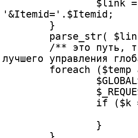
		$link = substr( $link, $pos+1 ). 
'&Itemid='.$Itemid;

	}

	parse_str( $link, $temp );

	/** это путь, требуется переделать для 
лучшего управления глоб
	foreach ($temp as $k=>$v) {

		$GLOBALS[$k] = $v;

		$_REQUEST[$k] = $v;

		if ($k == 'option') {

			$option = $v;
		}

	}
