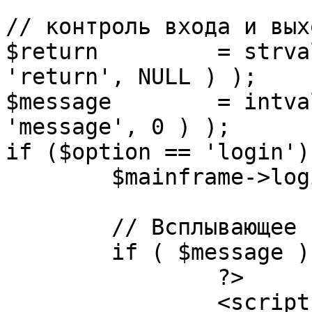
// контроль входа и вых
$return 	= strval( mosGetParam( $_REQUEST, 
'return', NULL ) );

$message 	= intval( mosGetParam( $_POST, 
'message', 0 ) );

if ($option == 'login') 
	$mainframe->login();

	// Всплывающее сообщение JS

	if ( $message ) {

		?>

		<script language="javascript" 