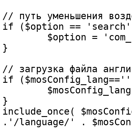
// путь уменьшения возд
if ($option == 'search')
	$option = 'com_search';

}

// загрузка файла англи
if ($mosConfig_lang=='')
	$mosConfig_lang = 'english';

}

include_once( $mosConfi
.'/language/' . $mosCon