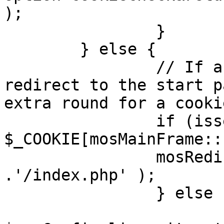
);

		}

	} else {

		// If a sessioncookie exists, 
redirect to the start p
extra round for a cooki
		if (isset( 
$_COOKIE[mosMainFrame::
		mosRedirect( $mosConfig_live_site 
.'/index.php' );

		} else {

			mosRedirect(