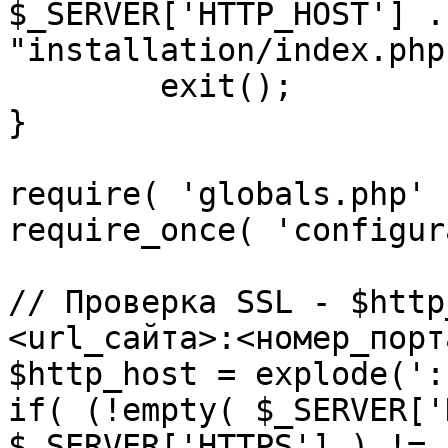
$_SERVER['HTTP_HOST'] .
"installation/index.php"
	exit();

}

require( 'globals.php' )
require_once( 'configur
// Проверка SSL - $http
<url_сайта>:<номер_порт
$http_host = explode(':
if( (!empty( $_SERVER['
$_SERVER['HTTPS'] ) != 