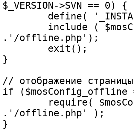
$_VERSION->SVN == 0) {

	define( '_INSTALL_CHECK', 1 );

	include ( $mosConfig_absolute_path 
.'/offline.php');

	exit();

}

// отображение страницы
if ($mosConfig_offline 
	require( $mosConfig_absolute_path 
.'/offline.php' );

}
