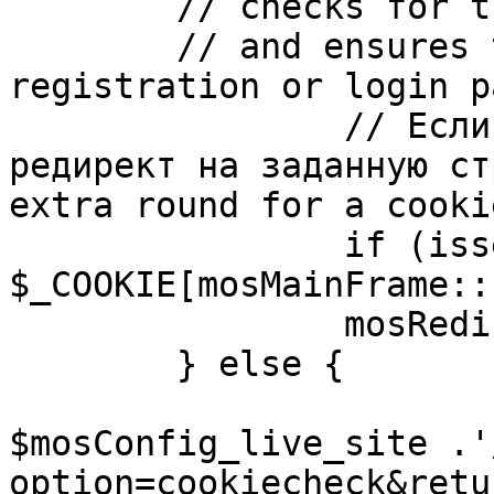
	// checks for the presence of a return url 

	// and ensures that this url is not the 
registration or login pa
		// Если sessioncookie существует, 
редирект на заданную ст
extra round for a cooki
		if (isset( 
$_COOKIE[mosMainFrame::
		mosRedirect( $return );

	} else {

			mosRedirect(
$mosConfig_live_site .'
option=cookiecheck&retu