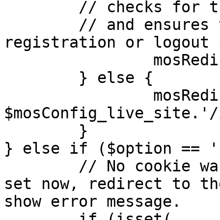
	// checks for the presence of a return url 

	// and ensures that this url is not the 
registration or logout 
		mosRedirect( $return );

	} else {

		mosRedirect( 
$mosConfig_live_site.'/
	}

} else if ($option == '
	// No cookie was set upon login. If it is 
set now, redirect to th
show error message.

	if (isset( 