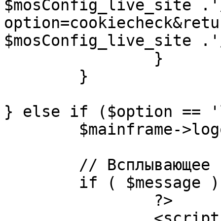
$mosConfig_live_site .'
option=cookiecheck&retu
$mosConfig_live_site .'
		}

	}

} else if ($option == '
	$mainframe->logout();

	// Всплывающее сообщение JS

	if ( $message ) {

		?>

		<script language="javascript" 