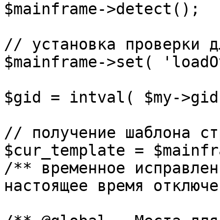
$mainframe->detect();

// установка проверки д
$mainframe->set( 'loadO
$gid = intval( $my->gid 
// получение шаблона ст
$cur_template = $mainfr
/** временное исправлен
настоящее время отключе