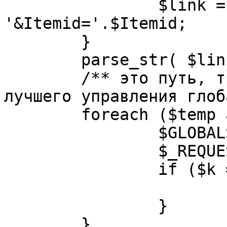
		$link = substr( $link, $pos+1 ). 
'&Itemid='.$Itemid;

	}

	parse_str( $link, $temp );

	/** это путь, требуется переделать для 
лучшего управления глоб
	foreach ($temp as $k=>$v) {

		$GLOBALS[$k] = $v;

		$_REQUEST[$k] = $v;

		if ($k == 'option') {

			$option = $v;
		}

	}
