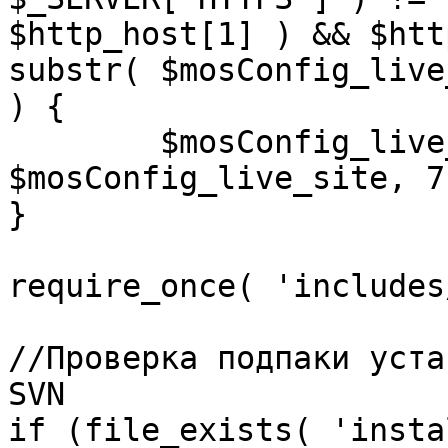
$http_host[1] ) && $htt
substr( $mosConfig_live
) {

	$mosConfig_live_site = 'https://'.substr( 
$mosConfig_live_site, 7 
}

require_once( 'includes
//Проверка подпаки уста
SVN

if (file_exists( 'insta