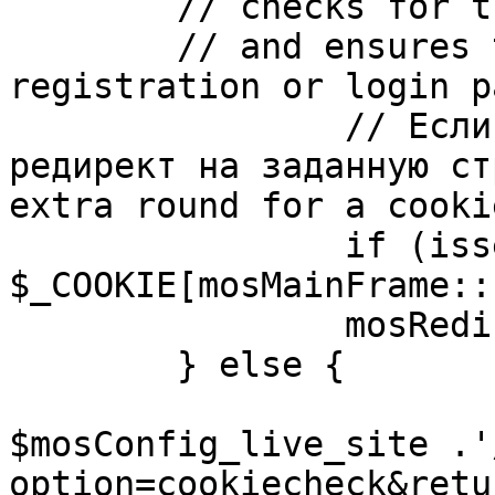
	// checks for the presence of a return url 

	// and ensures that this url is not the 
registration or login pa
		// Если sessioncookie существует, 
редирект на заданную ст
extra round for a cooki
		if (isset( 
$_COOKIE[mosMainFrame::
		mosRedirect( $return );

	} else {

			mosRedirect(
$mosConfig_live_site .'
option=cookiecheck&retu