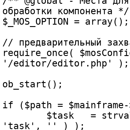
/** @global - Места для
обработки компонента */

$_MOS_OPTION = array();

// предварительный захв
require_once( $mosConfi
'/editor/editor.php' );

ob_start();		 

if ($path = $mainframe-
	$task 	= strval( mosGetParam( $_REQUEST, 
'task', '' ) );
