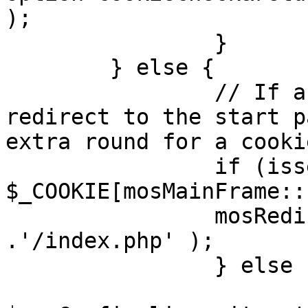
);

		}

	} else {

		// If a sessioncookie exists, 
redirect to the start p
extra round for a cooki
		if (isset( 
$_COOKIE[mosMainFrame::
		mosRedirect( $mosConfig_live_site 
.'/index.php' );

		} else {

			mosRedirect(