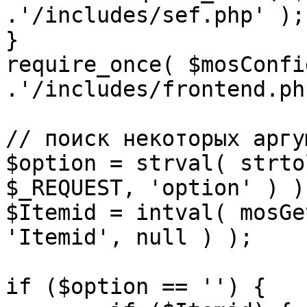
.'/includes/sef.php' );

}

require_once( $mosConfi
.'/includes/frontend.ph
// поиск некоторых аргу
$option = strval( strto
$_REQUEST, 'option' ) ) 
$Itemid = intval( mosGe
'Itemid', null ) );

if ($option == '') {
