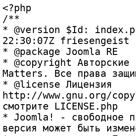
<?php

/**

* @version $Id: index.p
22:30:07Z friesengeist $
* @package Joomla RE

* @copyright Авторские 
Matters. Все права защи
* @license Лицензия 
http://www.gnu.org/copy
смотрите LICENSE.php

* Joomla! - свободное п
версия может быть измене