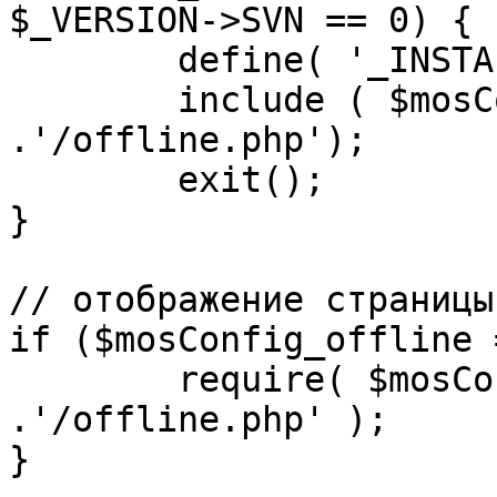
$_VERSION->SVN == 0) {

	define( '_INSTALL_CHECK', 1 );

	include ( $mosConfig_absolute_path 
.'/offline.php');

	exit();

}

// отображение страницы
if ($mosConfig_offline 
	require( $mosConfig_absolute_path 
.'/offline.php' );

}
