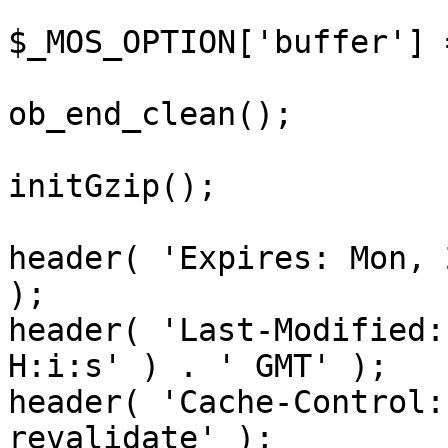
$_MOS_OPTION['buffer'] 
ob_end_clean();

initGzip();

header( 'Expires: Mon, 
);

header( 'Last-Modified:
H:i:s' ) . ' GMT' );

header( 'Cache-Control:
revalidate' );
