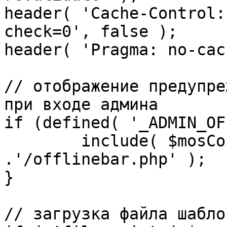
header( 'Cache-Control:
check=0', false );

header( 'Pragma: no-cac
// отображение предупре
при входе админа

if (defined( '_ADMIN_OF
	include( $mosConfig_absolute_path 
.'/offlinebar.php' );

}

// загрузка файла шаблон