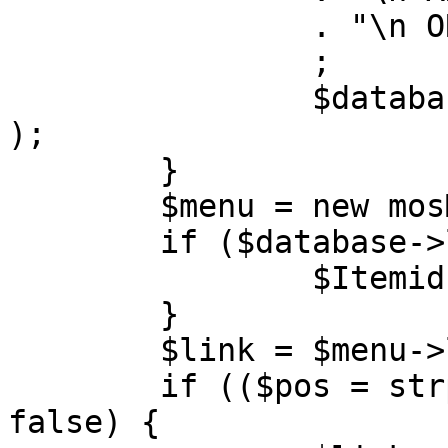
		. "\n ORDER BY parent, ordering"

		;

		$database->setQuery( $query, 0, 1 
);

	}

	$menu = new mosMenu( $database );

	if ($database->loadObject( $menu )) {

		$Itemid = $menu->id;

	}

	$link = $menu->link;

	if (($pos = strpos( $link, '?' )) !== 
false) {
