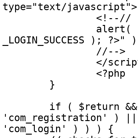
type="text/javascript">

		<!--//

		alert( "<?php echo addslashes( 
_LOGIN_SUCCESS ); ?>" );
		//-->

		</script>

		<?php

	}

	if ( $return && !( strpos( $return, 
'com_registration' ) ||
'com_login' ) ) ) {
