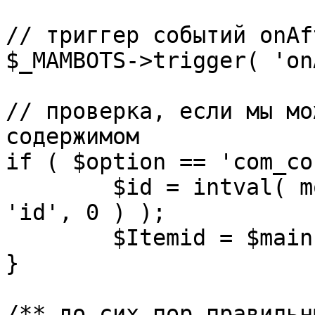
// триггер событий onAf
$_MAMBOTS->trigger( 'on
// проверка, если мы мо
содержимом

if ( $option == 'com_co
	$id = intval( mosGetParam( $_REQUEST, 
'id', 0 ) );

	$Itemid = $mainframe->getItemid( $id );

}

/** до сих пор правильн