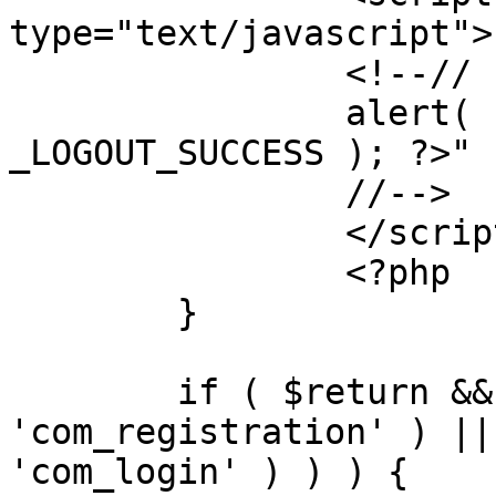
type="text/javascript">

		<!--//

		alert( "<?php echo addslashes( 
_LOGOUT_SUCCESS ); ?>" )
		//-->

		</script>

		<?php

	}

	if ( $return && !( strpos( $return, 
'com_registration' ) ||
'com_login' ) ) ) {
