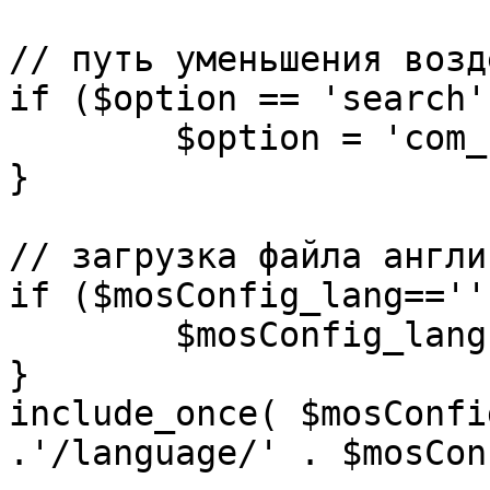
// путь уменьшения возд
if ($option == 'search')
	$option = 'com_search';

}

// загрузка файла англи
if ($mosConfig_lang=='')
	$mosConfig_lang = 'english';

}

include_once( $mosConfi
.'/language/' . $mosCon