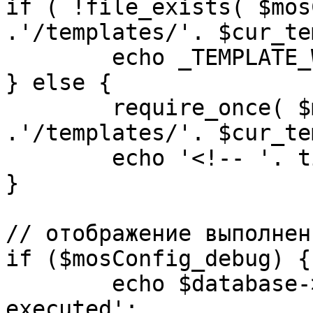
if ( !file_exists( $mos
.'/templates/'. $cur_te
	echo _TEMPLATE_WARN . $cur_template;

} else {

	require_once( $mosConfig_absolute_path 
.'/templates/'. $cur_te
	echo '<!-- '. time() .' -->';

}

// отображение выполнен
if ($mosConfig_debug) {

	echo $database->_ticker . ' queries 
executed';
