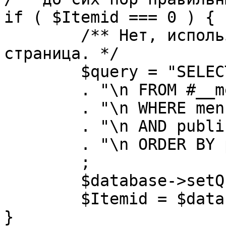
if ( $Itemid === 0 ) {

	/** Нет, используется именно главная 
страница. */

	$query = "SELECT id"

	. "\n FROM #__menu"

	. "\n WHERE menutype = 'mainmenu'"

	. "\n AND published = 1"

	. "\n ORDER BY parent, ordering"

	;

	$database->setQuery( $query, 0, 1 );

	$Itemid = $database->loadResult();

}
