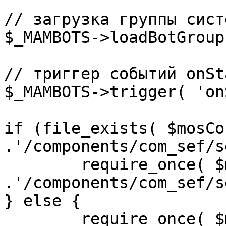
// загрузка группы сист
$_MAMBOTS->loadBotGroup
// триггер событий onSta
$_MAMBOTS->trigger( 'on
if (file_exists( $mosCo
.'/components/com_sef/s
	require_once( $mosConfig_absolute_path 
.'/components/com_sef/s
} else {

	require_once( $mosConfig_absolute_path 