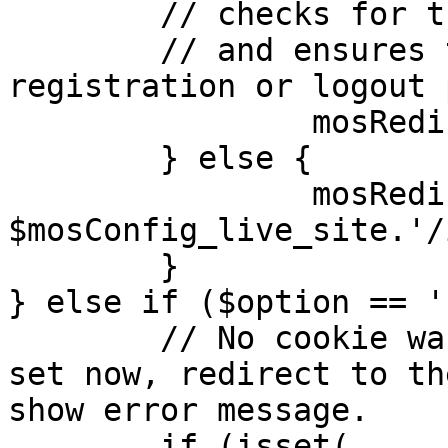
	// checks for the presence of a return url 

	// and ensures that this url is not the 
registration or logout 
		mosRedirect( $return );

	} else {

		mosRedirect( 
$mosConfig_live_site.'/
	}

} else if ($option == '
	// No cookie was set upon login. If it is 
set now, redirect to th
show error message.

	if (isset( 