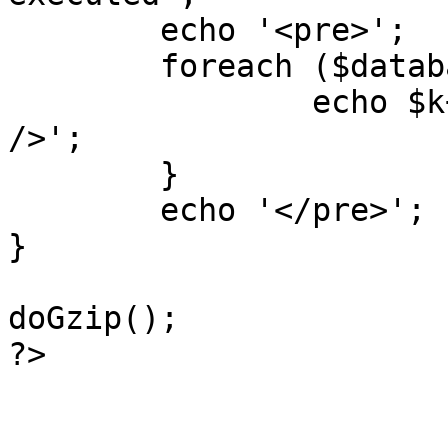
	echo '<pre>';

 	foreach ($database->_log as $k=>$sql) {

 		echo $k+1 . "\n" . $sql . '<hr 
/>';

	}

	echo '</pre>';

}

doGzip();

?>