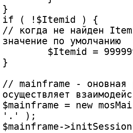
}

if ( !$Itemid ) {

// когда не найден Item
значение по умолчанию

	$Itemid = 99999999;

} 

// mainframe - оновная 
осуществляет взаимодейс
$mainframe = new mosMai
'.' );

$mainframe->initSession(