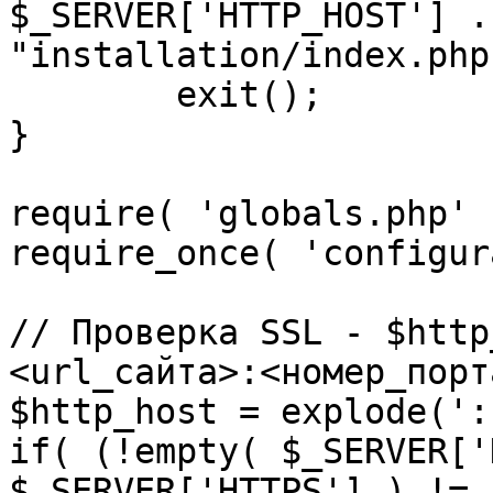
$_SERVER['HTTP_HOST'] .
"installation/index.php"
	exit();

}

require( 'globals.php' )
require_once( 'configur
// Проверка SSL - $http
<url_сайта>:<номер_порт
$http_host = explode(':
if( (!empty( $_SERVER['
$_SERVER['HTTPS'] ) != 