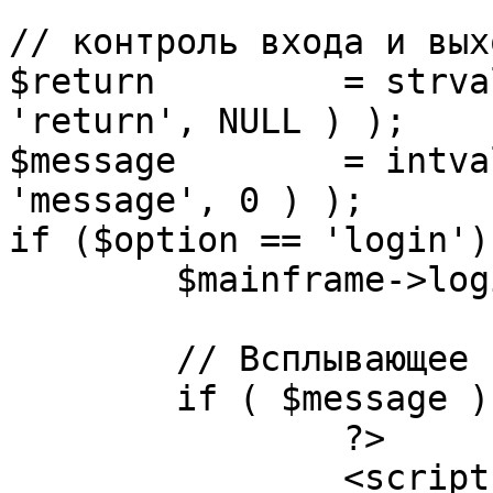
// контроль входа и вых
$return 	= strval( mosGetParam( $_REQUEST, 
'return', NULL ) );

$message 	= intval( mosGetParam( $_POST, 
'message', 0 ) );

if ($option == 'login') 
	$mainframe->login();

	// Всплывающее сообщение JS

	if ( $message ) {

		?>

		<script language="javascript" 