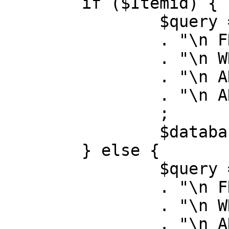
	if ($Itemid) {

		$query = "SELECT id, link"

		. "\n FROM #__menu"

		. "\n WHERE menutype = 'mainmenu'"

		. "\n AND id = " . (int) $Itemid

		. "\n AND published = 1"

		;

		$database->setQuery( $query );

	} else {

		$query = "SELECT id, link"

		. "\n FROM #__menu"

		. "\n WHERE menutype = 'mainmenu'"

		. "\n AND published = 1"
