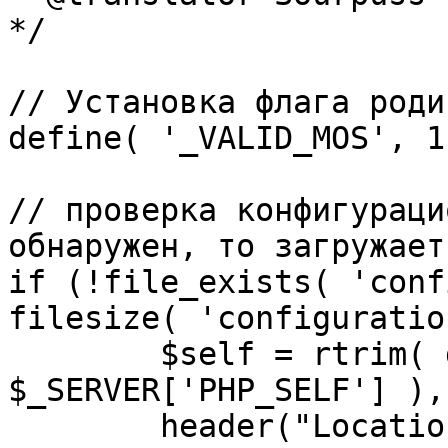
*/

// Установка флага роди
define( '_VALID_MOS', 1 
// проверка конфигураци
обнаружен, то загружает
if (!file_exists( 'conf
filesize( 'configuratio
	$self = rtrim( dirname( 
$_SERVER['PHP_SELF'] ),
	header("Location: http://" . 