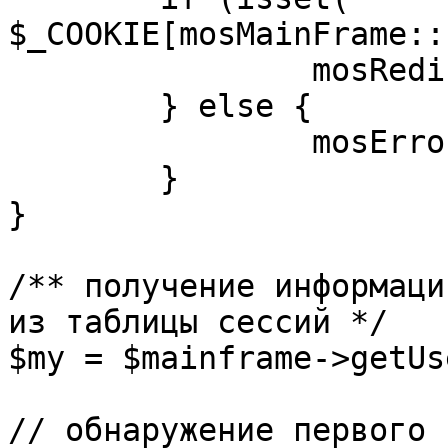
$_COOKIE[mosMainFrame::
		mosRedirect( $return );

	} else {

		mosErrorAlert( _ALERT_ENABLED );

	}

}

/** получение информаци
из таблицы сессий */

$my = $mainframe->getUs
// обнаружение первого 