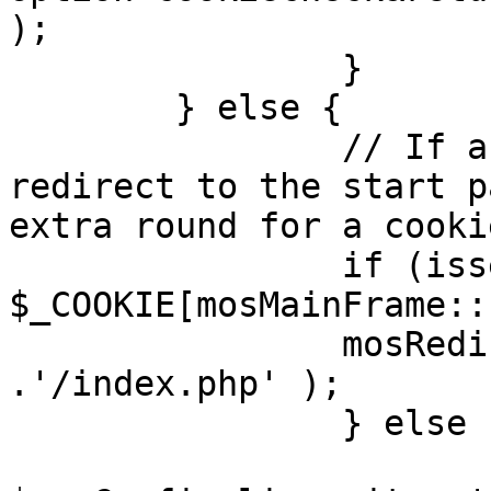
);

		}

	} else {

		// If a sessioncookie exists, 
redirect to the start p
extra round for a cooki
		if (isset( 
$_COOKIE[mosMainFrame::
		mosRedirect( $mosConfig_live_site 
.'/index.php' );

		} else {

			mosRedirect(