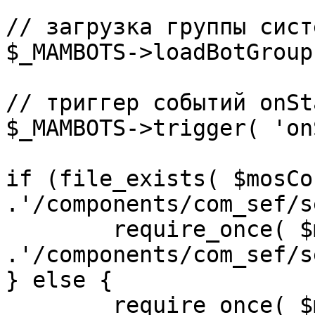
// загрузка группы сист
$_MAMBOTS->loadBotGroup
// триггер событий onSta
$_MAMBOTS->trigger( 'on
if (file_exists( $mosCo
.'/components/com_sef/s
	require_once( $mosConfig_absolute_path 
.'/components/com_sef/s
} else {

	require_once( $mosConfig_absolute_path 