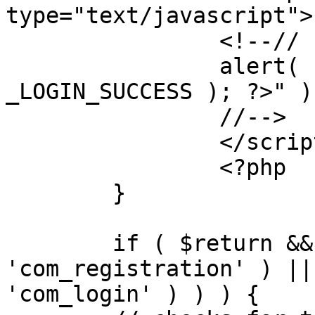
type="text/javascript">

		<!--//

		alert( "<?php echo addslashes( 
_LOGIN_SUCCESS ); ?>" );
		//-->

		</script>

		<?php

	}

	if ( $return && !( strpos( $return, 
'com_registration' ) ||
'com_login' ) ) ) {
