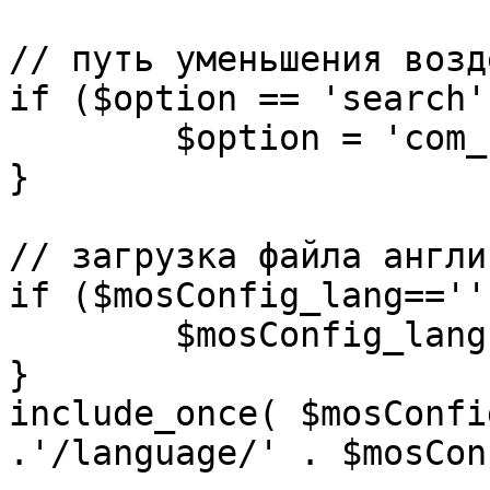
// путь уменьшения возд
if ($option == 'search')
	$option = 'com_search';

}

// загрузка файла англи
if ($mosConfig_lang=='')
	$mosConfig_lang = 'english';

}

include_once( $mosConfi
.'/language/' . $mosCon