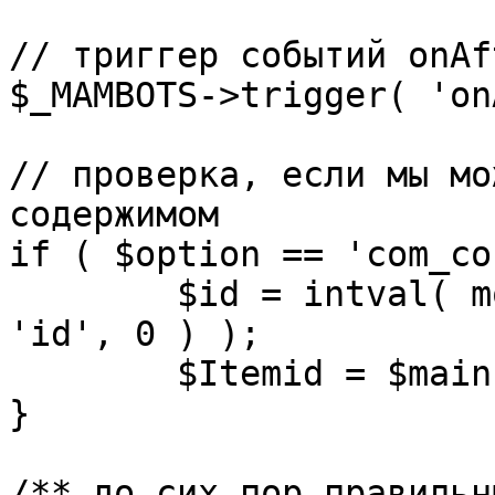
// триггер событий onAf
$_MAMBOTS->trigger( 'on
// проверка, если мы мо
содержимом

if ( $option == 'com_co
	$id = intval( mosGetParam( $_REQUEST, 
'id', 0 ) );

	$Itemid = $mainframe->getItemid( $id );

}

/** до сих пор правильн