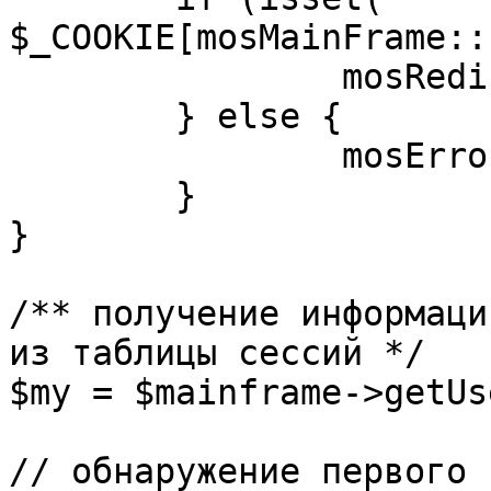
$_COOKIE[mosMainFrame::
		mosRedirect( $return );

	} else {

		mosErrorAlert( _ALERT_ENABLED );

	}

}

/** получение информаци
из таблицы сессий */

$my = $mainframe->getUs
// обнаружение первого 