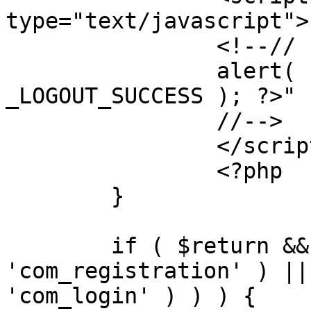
type="text/javascript">

		<!--//

		alert( "<?php echo addslashes( 
_LOGOUT_SUCCESS ); ?>" )
		//-->

		</script>

		<?php

	}

	if ( $return && !( strpos( $return, 
'com_registration' ) ||
'com_login' ) ) ) {
