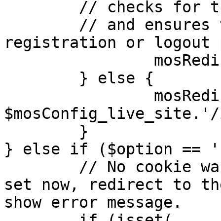
	// checks for the presence of a return url 

	// and ensures that this url is not the 
registration or logout 
		mosRedirect( $return );

	} else {

		mosRedirect( 
$mosConfig_live_site.'/
	}

} else if ($option == '
	// No cookie was set upon login. If it is 
set now, redirect to th
show error message.

	if (isset( 