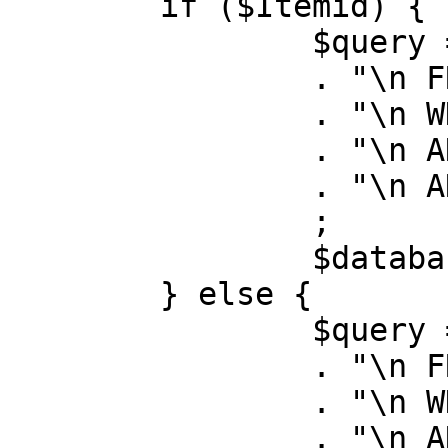
	if ($Itemid) {

		$query = "SELECT id, link"

		. "\n FROM #__menu"

		. "\n WHERE menutype = 'mainmenu'"

		. "\n AND id = " . (int) $Itemid

		. "\n AND published = 1"

		;

		$database->setQuery( $query );

	} else {

		$query = "SELECT id, link"

		. "\n FROM #__menu"

		. "\n WHERE menutype = 'mainmenu'"

		. "\n AND published = 1"
