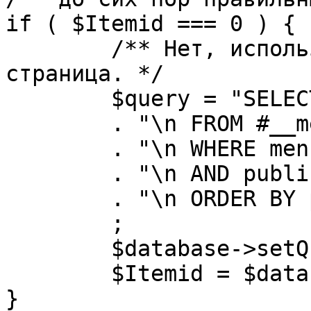
if ( $Itemid === 0 ) {

	/** Нет, используется именно главная 
страница. */

	$query = "SELECT id"

	. "\n FROM #__menu"

	. "\n WHERE menutype = 'mainmenu'"

	. "\n AND published = 1"

	. "\n ORDER BY parent, ordering"

	;

	$database->setQuery( $query, 0, 1 );

	$Itemid = $database->loadResult();

}
