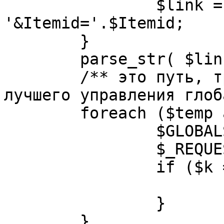
		$link = substr( $link, $pos+1 ). 
'&Itemid='.$Itemid;

	}

	parse_str( $link, $temp );

	/** это путь, требуется переделать для 
лучшего управления глоб
	foreach ($temp as $k=>$v) {

		$GLOBALS[$k] = $v;

		$_REQUEST[$k] = $v;

		if ($k == 'option') {

			$option = $v;
		}

	}
