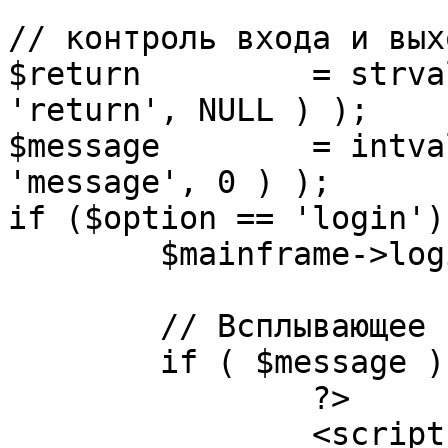
// контроль входа и вых
$return 	= strval( mosGetParam( $_REQUEST, 
'return', NULL ) );

$message 	= intval( mosGetParam( $_POST, 
'message', 0 ) );

if ($option == 'login') 
	$mainframe->login();

	// Всплывающее сообщение JS

	if ( $message ) {

		?>

		<script language="javascript" 