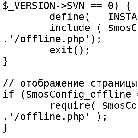
$_VERSION->SVN == 0) {

	define( '_INSTALL_CHECK', 1 );

	include ( $mosConfig_absolute_path 
.'/offline.php');

	exit();

}

// отображение страницы
if ($mosConfig_offline 
	require( $mosConfig_absolute_path 
.'/offline.php' );

}
