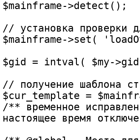
$mainframe->detect();

// установка проверки д
$mainframe->set( 'loadO
$gid = intval( $my->gid 
// получение шаблона ст
$cur_template = $mainfr
/** временное исправлен
настоящее время отключе