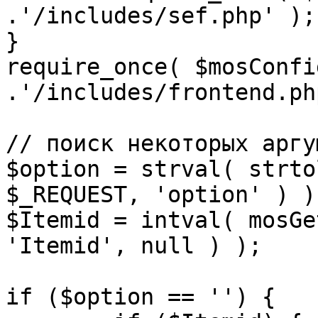
.'/includes/sef.php' );

}

require_once( $mosConfi
.'/includes/frontend.ph
// поиск некоторых аргу
$option = strval( strto
$_REQUEST, 'option' ) ) 
$Itemid = intval( mosGe
'Itemid', null ) );

if ($option == '') {
