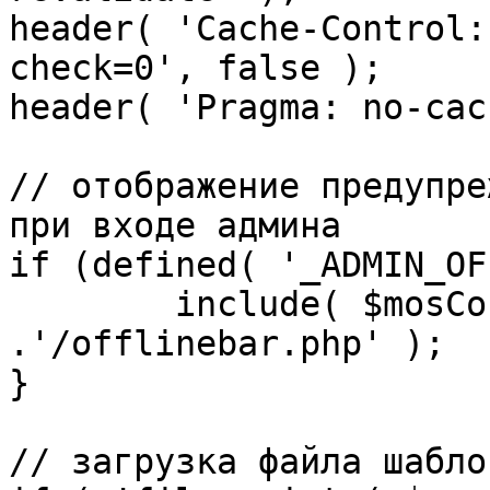
header( 'Cache-Control:
check=0', false );

header( 'Pragma: no-cac
// отображение предупре
при входе админа

if (defined( '_ADMIN_OF
	include( $mosConfig_absolute_path 
.'/offlinebar.php' );

}

// загрузка файла шаблон