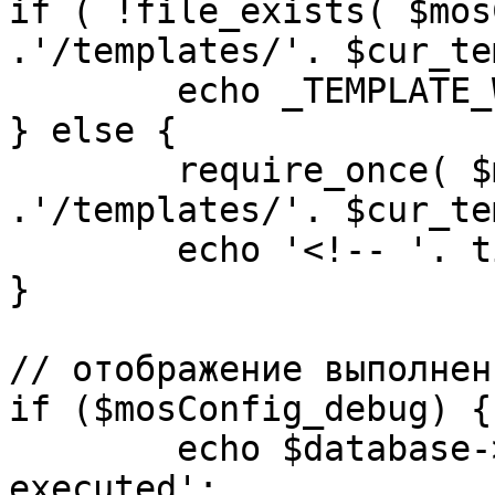
if ( !file_exists( $mos
.'/templates/'. $cur_te
	echo _TEMPLATE_WARN . $cur_template;

} else {

	require_once( $mosConfig_absolute_path 
.'/templates/'. $cur_te
	echo '<!-- '. time() .' -->';

}

// отображение выполнен
if ($mosConfig_debug) {

	echo $database->_ticker . ' queries 
executed';
