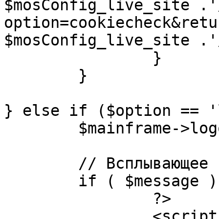
$mosConfig_live_site .'
option=cookiecheck&retu
$mosConfig_live_site .'
		}

	}

} else if ($option == '
	$mainframe->logout();

	// Всплывающее сообщение JS

	if ( $message ) {

		?>

		<script language="javascript" 