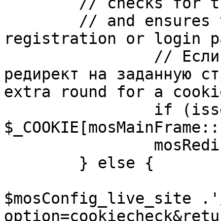
	// checks for the presence of a return url 

	// and ensures that this url is not the 
registration or login pa
		// Если sessioncookie существует, 
редирект на заданную ст
extra round for a cooki
		if (isset( 
$_COOKIE[mosMainFrame::
		mosRedirect( $return );

	} else {

			mosRedirect(
$mosConfig_live_site .'
option=cookiecheck&retu