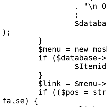
		. "\n ORDER BY parent, ordering"

		;

		$database->setQuery( $query, 0, 1 
);

	}

	$menu = new mosMenu( $database );

	if ($database->loadObject( $menu )) {

		$Itemid = $menu->id;

	}

	$link = $menu->link;

	if (($pos = strpos( $link, '?' )) !== 
false) {
