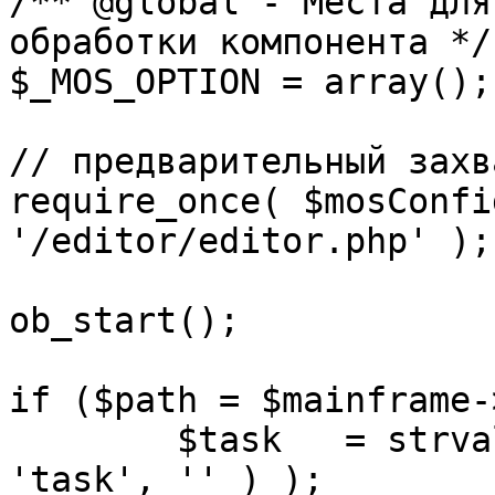
/** @global - Места для
обработки компонента */

$_MOS_OPTION = array();

// предварительный захв
require_once( $mosConfi
'/editor/editor.php' );

ob_start();		 

if ($path = $mainframe-
	$task 	= strval( mosGetParam( $_REQUEST, 
'task', '' ) );
