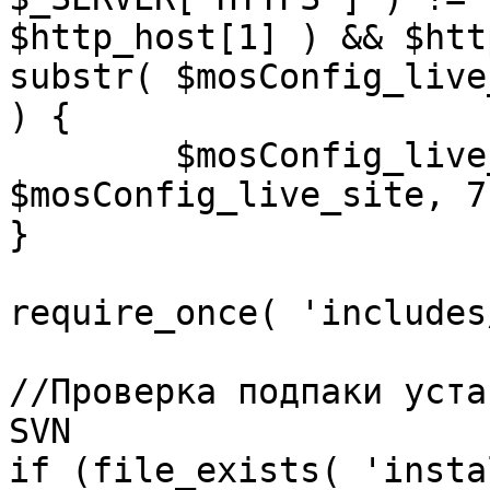
$http_host[1] ) && $htt
substr( $mosConfig_live
) {

	$mosConfig_live_site = 'https://'.substr( 
$mosConfig_live_site, 7 
}

require_once( 'includes
//Проверка подпаки уста
SVN

if (file_exists( 'insta