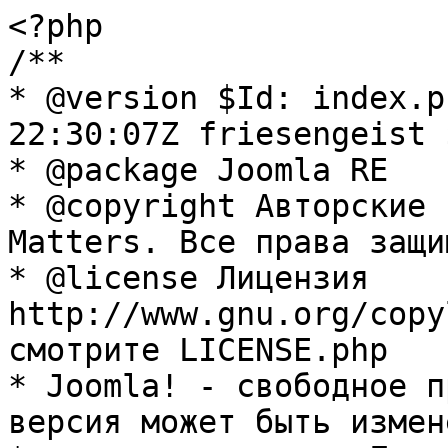
<?php

/**

* @version $Id: index.p
22:30:07Z friesengeist $
* @package Joomla RE

* @copyright Авторские 
Matters. Все права защи
* @license Лицензия 
http://www.gnu.org/copy
смотрите LICENSE.php

* Joomla! - свободное п
версия может быть измене