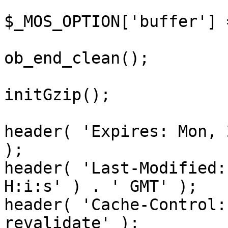
$_MOS_OPTION['buffer'] 
ob_end_clean();

initGzip();

header( 'Expires: Mon, 
);

header( 'Last-Modified:
H:i:s' ) . ' GMT' );

header( 'Cache-Control:
revalidate' );
