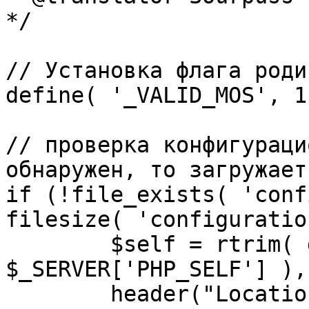
*/

// Установка флага роди
define( '_VALID_MOS', 1 
// проверка конфигураци
обнаружен, то загружает
if (!file_exists( 'conf
filesize( 'configuratio
	$self = rtrim( dirname( 
$_SERVER['PHP_SELF'] ),
	header("Location: http://" . 