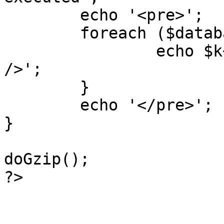
	echo '<pre>';

 	foreach ($database->_log as $k=>$sql) {

 		echo $k+1 . "\n" . $sql . '<hr 
/>';

	}

	echo '</pre>';

}

doGzip();

?>