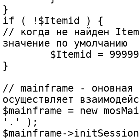
}

if ( !$Itemid ) {

// когда не найден Item
значение по умолчанию

	$Itemid = 99999999;

} 

// mainframe - оновная 
осуществляет взаимодейс
$mainframe = new mosMai
'.' );

$mainframe->initSession(