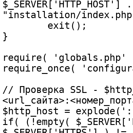
$_SERVER['HTTP_HOST'] .
"installation/index.php"
	exit();

}

require( 'globals.php' )
require_once( 'configur
// Проверка SSL - $http
<url_сайта>:<номер_порт
$http_host = explode(':
if( (!empty( $_SERVER['
$_SERVER['HTTPS'] ) != 