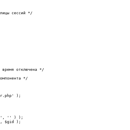
лицы сессий */

 время отключена */

омпонента */

r.php' );
