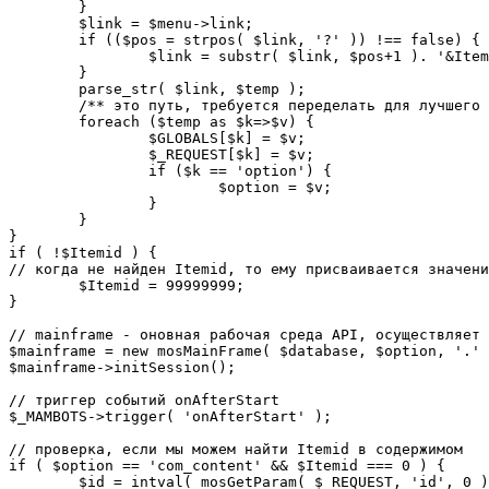
	}

	$link = $menu->link;

	if (($pos = strpos( $link, '?' )) !== false) {

		$link = substr( $link, $pos+1 ). '&Itemid='.$Itemid;

	}

	parse_str( $link, $temp );

	/** это путь, требуется переделать для лучшего управления глобальными переменными */

	foreach ($temp as $k=>$v) {

		$GLOBALS[$k] = $v;

		$_REQUEST[$k] = $v;

		if ($k == 'option') {

			$option = $v;

		}

	}

}

if ( !$Itemid ) {

// когда не найден Itemid, то ему присваивается значени
	$Itemid = 99999999;

} 

// mainframe - оновная рабочая среда API, осуществляет 
$mainframe = new mosMainFrame( $database, $option, '.' 
$mainframe->initSession();

// триггер событий onAfterStart

$_MAMBOTS->trigger( 'onAfterStart' );

// проверка, если мы можем найти Itemid в содержимом

if ( $option == 'com_content' && $Itemid === 0 ) {

	$id = intval( mosGetParam( $_REQUEST, 'id', 0 ) );
