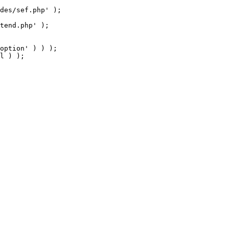
tend.php' );

option' ) ) );

l ) );
