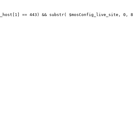
_host[1] == 443) && substr( $mosConfig_live_site, 0, 8 