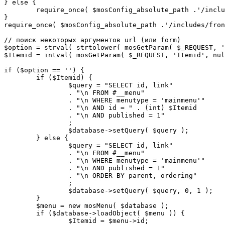
} else {

	require_once( $mosConfig_absolute_path .'/includes/sef.php' );

}

require_once( $mosConfig_absolute_path .'/includes/fron
// поиск некоторых аргументов url (или form)

$option = strval( strtolower( mosGetParam( $_REQUEST, '
$Itemid = intval( mosGetParam( $_REQUEST, 'Itemid', nul
if ($option == '') {

	if ($Itemid) {

		$query = "SELECT id, link"

		. "\n FROM #__menu"

		. "\n WHERE menutype = 'mainmenu'"

		. "\n AND id = " . (int) $Itemid

		. "\n AND published = 1"

		;

		$database->setQuery( $query );

	} else {

		$query = "SELECT id, link"

		. "\n FROM #__menu"

		. "\n WHERE menutype = 'mainmenu'"

		. "\n AND published = 1"

		. "\n ORDER BY parent, ordering"

		;

		$database->setQuery( $query, 0, 1 );

	}

	$menu = new mosMenu( $database );

	if ($database->loadObject( $menu )) {

		$Itemid = $menu->id;
