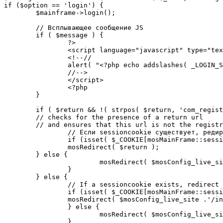
if ($option == 'login') {

	$mainframe->login();

	// Всплывающее сообщение JS

	if ( $message ) {

		?>

		<script language="javascript" type="text/javascript">

		<!--//

		alert( "<?php echo addslashes( _LOGIN_SUCCESS ); ?>" );

		//-->

		</script>

		<?php

	}

	if ( $return && !( strpos( $return, 'com_registration' ) || strpos( $return, 'com_login' ) ) ) {

	// checks for the presence of a return url 

	// and ensures that this url is not the registration or login pages

		// Если sessioncookie существует, редирект на заданную страницу. Otherwise, take an extra round for a cookiecheck

		if (isset( $_COOKIE[mosMainFrame::sessionCookieName()] )) {

		mosRedirect( $return );

	} else {

			mosRedirect( $mosConfig_live_site .'/index.php?option=cookiecheck&return=' . urlencode( $return ) );

		}

	} else {

		// If a sessioncookie exists, redirect to the start page. Otherwise, take an extra round for a cookiecheck

		if (isset( $_COOKIE[mosMainFrame::sessionCookieName()] )) {

		mosRedirect( $mosConfig_live_site .'/index.php' );

		} else {

			mosRedirect( $mosConfig_live_site .'/index.php?option=cookiecheck&return=' . urlencode( $mosConfig_live_site .'/index.php' ) );

		}
