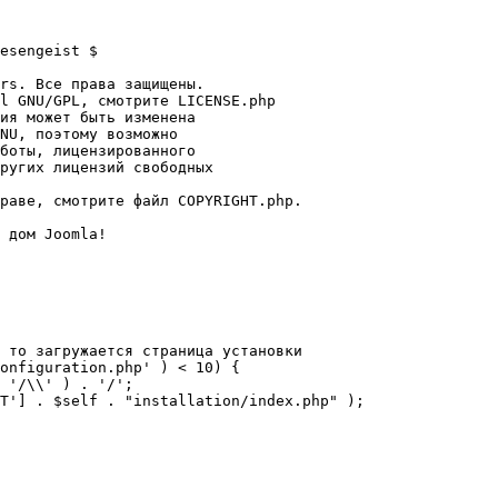
esengeist $

rs. Все права защищены.

l GNU/GPL, смотрите LICENSE.php

ия может быть изменена

NU, поэтому возможно

боты, лицензированного

ругих лицензий свободных 

раве, смотрите файл COPYRIGHT.php.

 дом Joomla!

 то загружается страница установки

onfiguration.php' ) < 10) {
