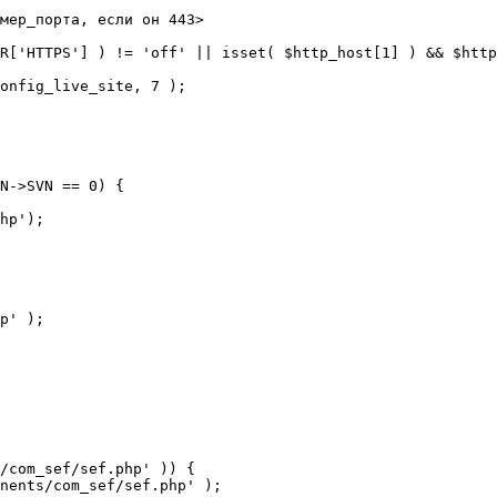
мер_порта, если он 443>

R['HTTPS'] ) != 'off' || isset( $http_host[1] ) && $http
N->SVN == 0) {

/com_sef/sef.php' )) {
