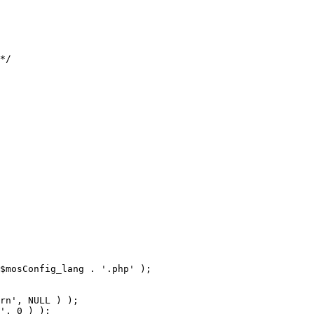
$mosConfig_lang . '.php' );
