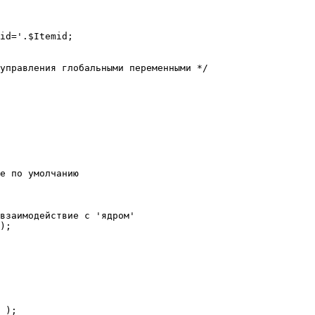
е по умолчанию

взаимодействие с 'ядром'

);
