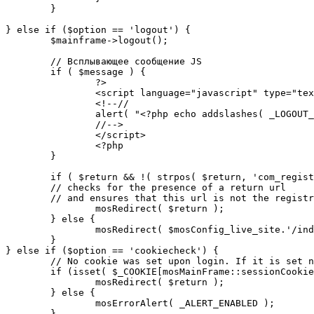
	}

} else if ($option == 'logout') {

	$mainframe->logout();

	// Всплывающее сообщение JS

	if ( $message ) {

		?>

		<script language="javascript" type="text/javascript">

		<!--//

		alert( "<?php echo addslashes( _LOGOUT_SUCCESS ); ?>" );

		//-->

		</script>

		<?php

	}

	if ( $return && !( strpos( $return, 'com_registration' ) || strpos( $return, 'com_login' ) ) ) {

	// checks for the presence of a return url 

	// and ensures that this url is not the registration or logout pages

		mosRedirect( $return );

	} else {

		mosRedirect( $mosConfig_live_site.'/index.php' );

	}

} else if ($option == 'cookiecheck') {

	// No cookie was set upon login. If it is set now, redirect to the given page. Otherwise, show error message.

	if (isset( $_COOKIE[mosMainFrame::sessionCookieName()] )) {

		mosRedirect( $return );

	} else {

		mosErrorAlert( _ALERT_ENABLED );

	}
