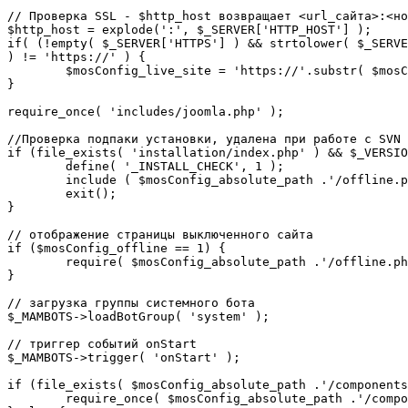
// Проверка SSL - $http_host возвращает <url_сайта>:<но
$http_host = explode(':', $_SERVER['HTTP_HOST'] );

if( (!empty( $_SERVER['HTTPS'] ) && strtolower( $_SERVE
) != 'https://' ) {

	$mosConfig_live_site = 'https://'.substr( $mosConfig_live_site, 7 );

}

require_once( 'includes/joomla.php' );

//Проверка подпаки установки, удалена при работе с SVN

if (file_exists( 'installation/index.php' ) && $_VERSIO
	define( '_INSTALL_CHECK', 1 );

	include ( $mosConfig_absolute_path .'/offline.php');

	exit();

}

// отображение страницы выключенного сайта

if ($mosConfig_offline == 1) {

	require( $mosConfig_absolute_path .'/offline.php' );

}

// загрузка группы системного бота

$_MAMBOTS->loadBotGroup( 'system' );

// триггер событий onStart

$_MAMBOTS->trigger( 'onStart' );

if (file_exists( $mosConfig_absolute_path .'/components
	require_once( $mosConfig_absolute_path .'/components/com_sef/sef.php' );
