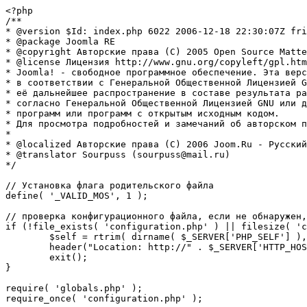
<?php

/**

* @version $Id: index.php 6022 2006-12-18 22:30:07Z fri
* @package Joomla RE

* @copyright Авторские права (C) 2005 Open Source Matte
* @license Лицензия http://www.gnu.org/copyleft/gpl.htm
* Joomla! - свободное программное обеспечение. Эта верс
* в соответствии с Генеральной Общественной Лицензией G
* её дальнейшее распространение в составе результата ра
* согласно Генеральной Общественной Лицензией GNU или д
* программ или программ с открытым исходным кодом.

* Для просмотра подробностей и замечаний об авторском п
* 

* @localized Авторские права (C) 2006 Joom.Ru - Русский
* @translator Sourpuss (sourpuss@mail.ru)

*/

// Установка флага родительского файла 

define( '_VALID_MOS', 1 );

// проверка конфигурационного файла, если не обнаружен,
if (!file_exists( 'configuration.php' ) || filesize( 'c
	$self = rtrim( dirname( $_SERVER['PHP_SELF'] ), '/\\' ) . '/';

	header("Location: http://" . $_SERVER['HTTP_HOST'] . $self . "installation/index.php" );

	exit();

}

require( 'globals.php' );

require_once( 'configuration.php' );
