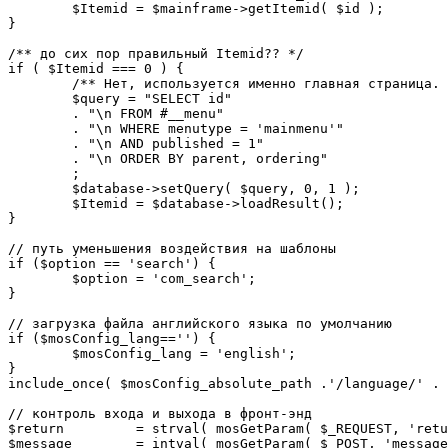
	$Itemid = $mainframe->getItemid( $id );

}

/** до сих пор правильный Itemid?? */

if ( $Itemid === 0 ) {

	/** Нет, используется именно главная страница. */

	$query = "SELECT id"

	. "\n FROM #__menu"

	. "\n WHERE menutype = 'mainmenu'"

	. "\n AND published = 1"

	. "\n ORDER BY parent, ordering"

	;

	$database->setQuery( $query, 0, 1 );

	$Itemid = $database->loadResult();

}

// путь уменьшения воздействия на шаблоны

if ($option == 'search') {

	$option = 'com_search';

}

// загрузка файла английского языка по умолчанию

if ($mosConfig_lang=='') {

	$mosConfig_lang = 'english';

}

include_once( $mosConfig_absolute_path .'/language/' . 
// контроль входа и выхода в фронт-энд 

$return 	= strval( mosGetParam( $_REQUEST, 'return', NULL ) );

$message 	= intval( mosGetParam( $_POST, 'message', 0 ) );
