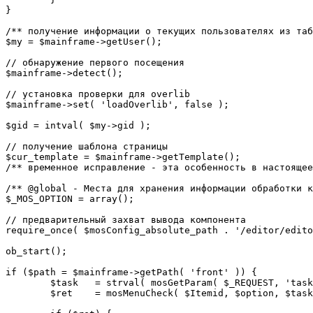
}

/** получение информации о текущих пользователях из таб
$my = $mainframe->getUser();

// обнаружение первого посещения

$mainframe->detect();

// установка проверки для overlib

$mainframe->set( 'loadOverlib', false );

$gid = intval( $my->gid );

// получение шаблона страницы

$cur_template = $mainframe->getTemplate();

/** временное исправление - эта особенность в настоящее
/** @global - Места для хранения информации обработки к
$_MOS_OPTION = array();

// предварительный захват вывода компонента

require_once( $mosConfig_absolute_path . '/editor/edito
ob_start();		 

if ($path = $mainframe->getPath( 'front' )) {

	$task 	= strval( mosGetParam( $_REQUEST, 'task', '' ) );

	$ret 	= mosMenuCheck( $Itemid, $option, $task, $gid );
