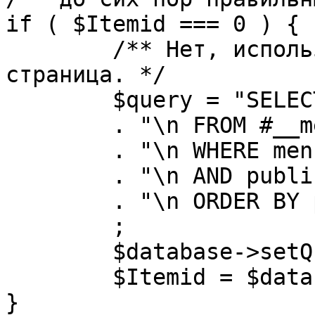
if ( $Itemid === 0 ) {

	/** Нет, используется именно главная 
страница. */

	$query = "SELECT id"

	. "\n FROM #__menu"

	. "\n WHERE menutype = 'mainmenu'"

	. "\n AND published = 1"

	. "\n ORDER BY parent, ordering"

	;

	$database->setQuery( $query, 0, 1 );

	$Itemid = $database->loadResult();

}
