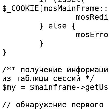
$_COOKIE[mosMainFrame::
		mosRedirect( $return );

	} else {

		mosErrorAlert( _ALERT_ENABLED );

	}

}

/** получение информаци
из таблицы сессий */

$my = $mainframe->getUs
// обнаружение первого 