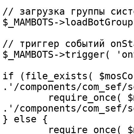
// загрузка группы сист
$_MAMBOTS->loadBotGroup
// триггер событий onSta
$_MAMBOTS->trigger( 'on
if (file_exists( $mosCo
.'/components/com_sef/s
	require_once( $mosConfig_absolute_path 
.'/components/com_sef/s
} else {

	require_once( $mosConfig_absolute_path 