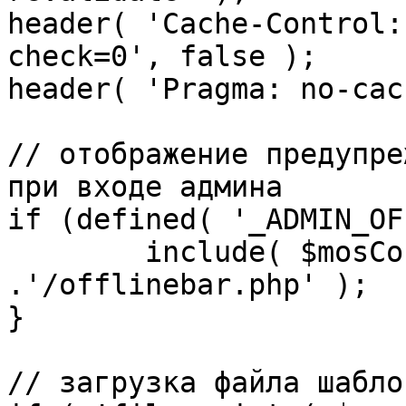
header( 'Cache-Control:
check=0', false );

header( 'Pragma: no-cac
// отображение предупре
при входе админа

if (defined( '_ADMIN_OF
	include( $mosConfig_absolute_path 
.'/offlinebar.php' );

}

// загрузка файла шаблон