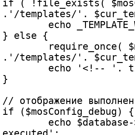
if ( !file_exists( $mos
.'/templates/'. $cur_te
	echo _TEMPLATE_WARN . $cur_template;

} else {

	require_once( $mosConfig_absolute_path 
.'/templates/'. $cur_te
	echo '<!-- '. time() .' -->';

}

// отображение выполнен
if ($mosConfig_debug) {

	echo $database->_ticker . ' queries 
executed';
