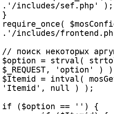
.'/includes/sef.php' );

}

require_once( $mosConfi
.'/includes/frontend.ph
// поиск некоторых аргу
$option = strval( strto
$_REQUEST, 'option' ) ) 
$Itemid = intval( mosGe
'Itemid', null ) );

if ($option == '') {
