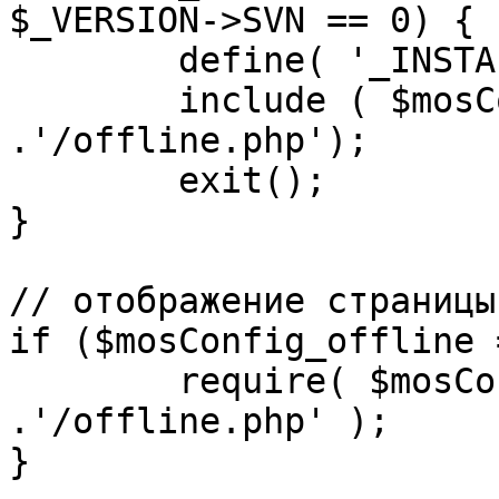
$_VERSION->SVN == 0) {

	define( '_INSTALL_CHECK', 1 );

	include ( $mosConfig_absolute_path 
.'/offline.php');

	exit();

}

// отображение страницы
if ($mosConfig_offline 
	require( $mosConfig_absolute_path 
.'/offline.php' );

}
