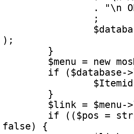
		. "\n ORDER BY parent, ordering"

		;

		$database->setQuery( $query, 0, 1 
);

	}

	$menu = new mosMenu( $database );

	if ($database->loadObject( $menu )) {

		$Itemid = $menu->id;

	}

	$link = $menu->link;

	if (($pos = strpos( $link, '?' )) !== 
false) {
