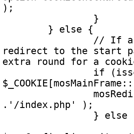
);

		}

	} else {

		// If a sessioncookie exists, 
redirect to the start p
extra round for a cooki
		if (isset( 
$_COOKIE[mosMainFrame::
		mosRedirect( $mosConfig_live_site 
.'/index.php' );

		} else {

			mosRedirect(