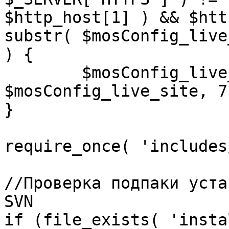
$http_host[1] ) && $htt
substr( $mosConfig_live
) {

	$mosConfig_live_site = 'https://'.substr( 
$mosConfig_live_site, 7 
}

require_once( 'includes
//Проверка подпаки уста
SVN

if (file_exists( 'insta