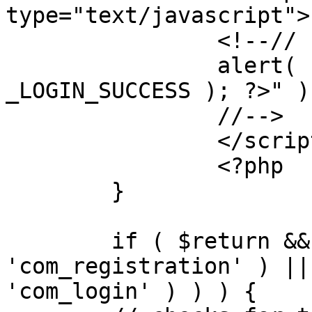
type="text/javascript">

		<!--//

		alert( "<?php echo addslashes( 
_LOGIN_SUCCESS ); ?>" );
		//-->

		</script>

		<?php

	}

	if ( $return && !( strpos( $return, 
'com_registration' ) ||
'com_login' ) ) ) {
