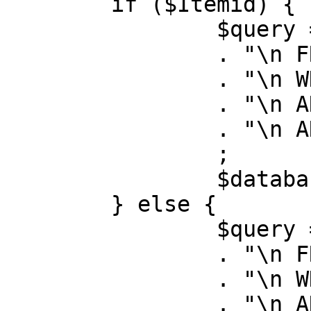
	if ($Itemid) {

		$query = "SELECT id, link"

		. "\n FROM #__menu"

		. "\n WHERE menutype = 'mainmenu'"

		. "\n AND id = " . (int) $Itemid

		. "\n AND published = 1"

		;

		$database->setQuery( $query );

	} else {

		$query = "SELECT id, link"

		. "\n FROM #__menu"

		. "\n WHERE menutype = 'mainmenu'"

		. "\n AND published = 1"
