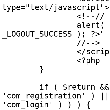
type="text/javascript">

		<!--//

		alert( "<?php echo addslashes( 
_LOGOUT_SUCCESS ); ?>" )
		//-->

		</script>

		<?php

	}

	if ( $return && !( strpos( $return, 
'com_registration' ) ||
'com_login' ) ) ) {
