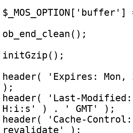
$_MOS_OPTION['buffer'] 
ob_end_clean();

initGzip();

header( 'Expires: Mon, 
);

header( 'Last-Modified:
H:i:s' ) . ' GMT' );

header( 'Cache-Control:
revalidate' );
