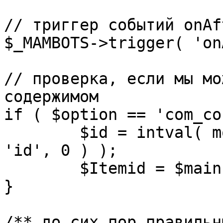
// триггер событий onAf
$_MAMBOTS->trigger( 'on
// проверка, если мы мо
содержимом

if ( $option == 'com_co
	$id = intval( mosGetParam( $_REQUEST, 
'id', 0 ) );

	$Itemid = $mainframe->getItemid( $id );

}

/** до сих пор правильн