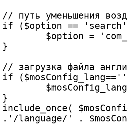
// путь уменьшения возд
if ($option == 'search')
	$option = 'com_search';

}

// загрузка файла англи
if ($mosConfig_lang=='')
	$mosConfig_lang = 'english';

}

include_once( $mosConfi
.'/language/' . $mosCon