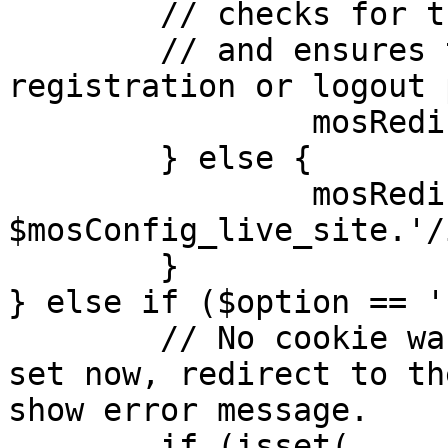
	// checks for the presence of a return url 

	// and ensures that this url is not the 
registration or logout 
		mosRedirect( $return );

	} else {

		mosRedirect( 
$mosConfig_live_site.'/
	}

} else if ($option == '
	// No cookie was set upon login. If it is 
set now, redirect to th
show error message.

	if (isset( 