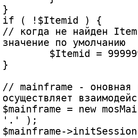
}

if ( !$Itemid ) {

// когда не найден Item
значение по умолчанию

	$Itemid = 99999999;

} 

// mainframe - оновная 
осуществляет взаимодейс
$mainframe = new mosMai
'.' );

$mainframe->initSession(