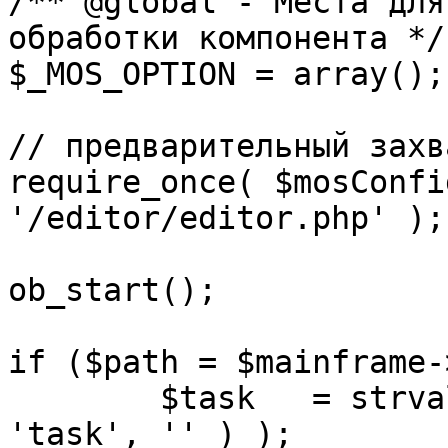
/** @global - Места для
обработки компонента */

$_MOS_OPTION = array();

// предварительный захв
require_once( $mosConfi
'/editor/editor.php' );

ob_start();		 

if ($path = $mainframe-
	$task 	= strval( mosGetParam( $_REQUEST, 
'task', '' ) );
