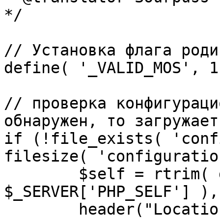
*/

// Установка флага роди
define( '_VALID_MOS', 1 
// проверка конфигураци
обнаружен, то загружает
if (!file_exists( 'conf
filesize( 'configuratio
	$self = rtrim( dirname( 
$_SERVER['PHP_SELF'] ),
	header("Location: http://" . 