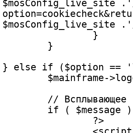
$mosConfig_live_site .'
option=cookiecheck&retu
$mosConfig_live_site .'
		}

	}

} else if ($option == '
	$mainframe->logout();

	// Всплывающее сообщение JS

	if ( $message ) {

		?>

		<script language="javascript" 