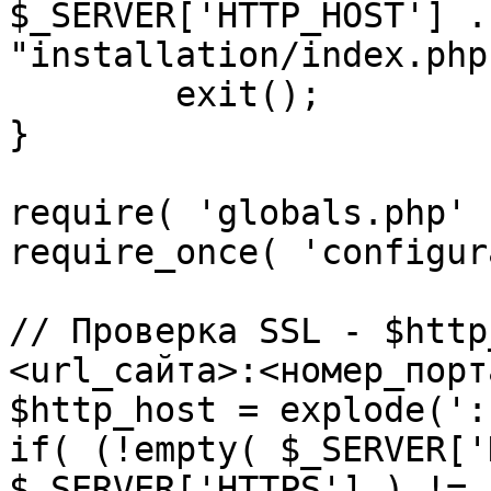
$_SERVER['HTTP_HOST'] .
"installation/index.php"
	exit();

}

require( 'globals.php' )
require_once( 'configur
// Проверка SSL - $http
<url_сайта>:<номер_порт
$http_host = explode(':
if( (!empty( $_SERVER['
$_SERVER['HTTPS'] ) != 