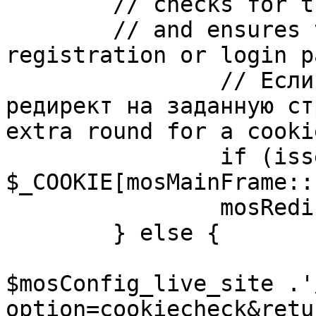
	// checks for the presence of a return url 

	// and ensures that this url is not the 
registration or login pa
		// Если sessioncookie существует, 
редирект на заданную ст
extra round for a cooki
		if (isset( 
$_COOKIE[mosMainFrame::
		mosRedirect( $return );

	} else {

			mosRedirect(
$mosConfig_live_site .'
option=cookiecheck&retu