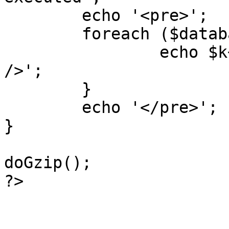
	echo '<pre>';

 	foreach ($database->_log as $k=>$sql) {

 		echo $k+1 . "\n" . $sql . '<hr 
/>';

	}

	echo '</pre>';

}

doGzip();

?>