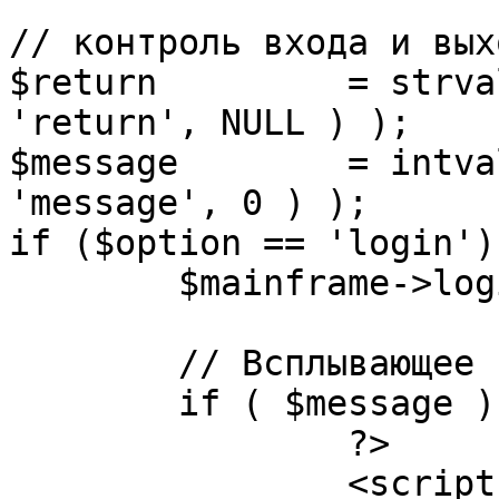
// контроль входа и вых
$return 	= strval( mosGetParam( $_REQUEST, 
'return', NULL ) );

$message 	= intval( mosGetParam( $_POST, 
'message', 0 ) );

if ($option == 'login') 
	$mainframe->login();

	// Всплывающее сообщение JS

	if ( $message ) {

		?>

		<script language="javascript" 