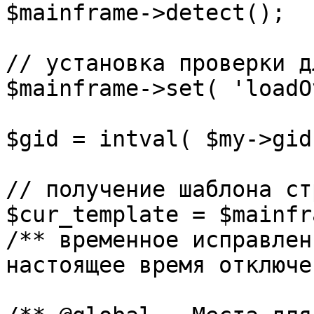
$mainframe->detect();

// установка проверки д
$mainframe->set( 'loadO
$gid = intval( $my->gid 
// получение шаблона ст
$cur_template = $mainfr
/** временное исправлен
настоящее время отключе