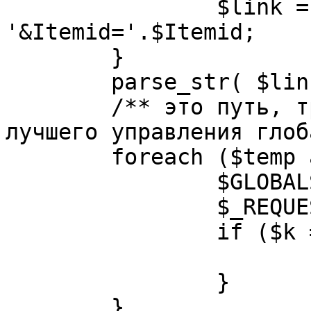
		$link = substr( $link, $pos+1 ). 
'&Itemid='.$Itemid;

	}

	parse_str( $link, $temp );

	/** это путь, требуется переделать для 
лучшего управления глоб
	foreach ($temp as $k=>$v) {

		$GLOBALS[$k] = $v;

		$_REQUEST[$k] = $v;

		if ($k == 'option') {

			$option = $v;
		}

	}
