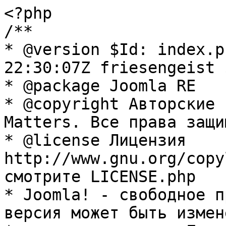
<?php

/**

* @version $Id: index.p
22:30:07Z friesengeist $
* @package Joomla RE

* @copyright Авторские 
Matters. Все права защи
* @license Лицензия 
http://www.gnu.org/copy
смотрите LICENSE.php

* Joomla! - свободное п
версия может быть измене