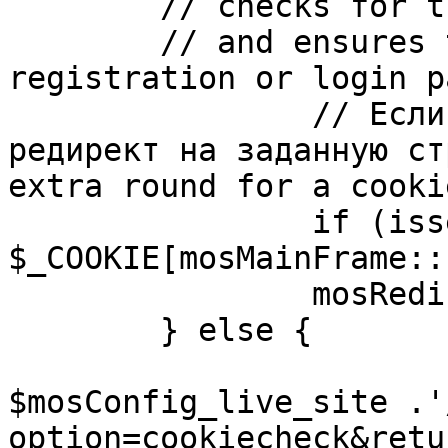
	// checks for the presence of a return url 

	// and ensures that this url is not the 
registration or login pa
		// Если sessioncookie существует, 
редирект на заданную ст
extra round for a cooki
		if (isset( 
$_COOKIE[mosMainFrame::
		mosRedirect( $return );

	} else {

			mosRedirect(
$mosConfig_live_site .'
option=cookiecheck&retu