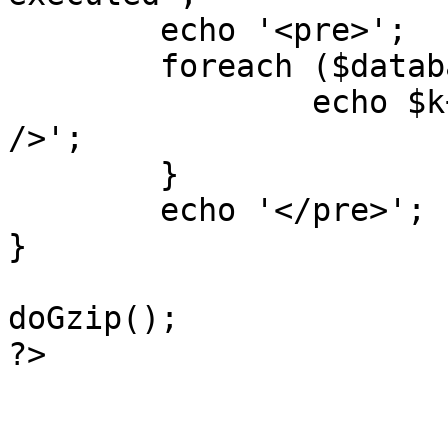
	echo '<pre>';

 	foreach ($database->_log as $k=>$sql) {

 		echo $k+1 . "\n" . $sql . '<hr 
/>';

	}

	echo '</pre>';

}

doGzip();

?>