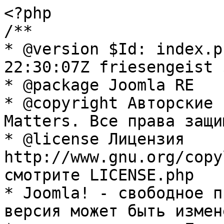
<?php

/**

* @version $Id: index.p
22:30:07Z friesengeist $
* @package Joomla RE

* @copyright Авторские 
Matters. Все права защи
* @license Лицензия 
http://www.gnu.org/copy
смотрите LICENSE.php

* Joomla! - свободное п
версия может быть измене