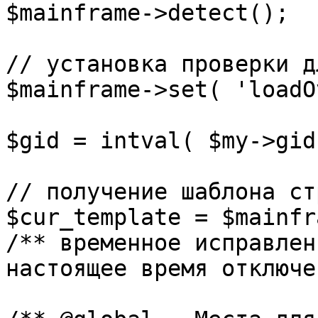
$mainframe->detect();

// установка проверки д
$mainframe->set( 'loadO
$gid = intval( $my->gid 
// получение шаблона ст
$cur_template = $mainfr
/** временное исправлен
настоящее время отключе