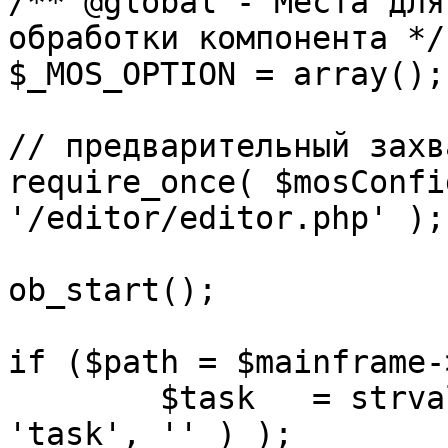
/** @global - Места для
обработки компонента */

$_MOS_OPTION = array();

// предварительный захв
require_once( $mosConfi
'/editor/editor.php' );

ob_start();		 

if ($path = $mainframe-
	$task 	= strval( mosGetParam( $_REQUEST, 
'task', '' ) );
