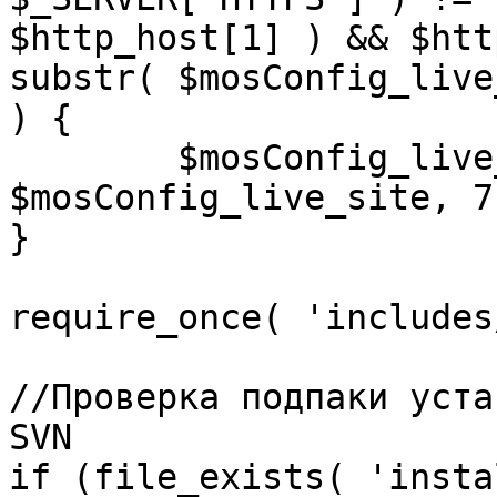
$http_host[1] ) && $htt
substr( $mosConfig_live
) {

	$mosConfig_live_site = 'https://'.substr( 
$mosConfig_live_site, 7 
}

require_once( 'includes
//Проверка подпаки уста
SVN

if (file_exists( 'insta