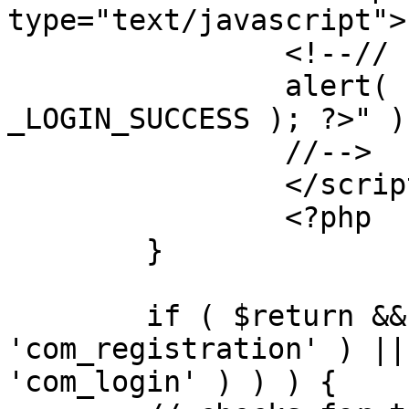
type="text/javascript">

		<!--//

		alert( "<?php echo addslashes( 
_LOGIN_SUCCESS ); ?>" );
		//-->

		</script>

		<?php

	}

	if ( $return && !( strpos( $return, 
'com_registration' ) ||
'com_login' ) ) ) {
