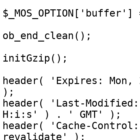
$_MOS_OPTION['buffer'] 
ob_end_clean();

initGzip();

header( 'Expires: Mon, 
);

header( 'Last-Modified:
H:i:s' ) . ' GMT' );

header( 'Cache-Control:
revalidate' );
