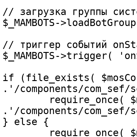
// загрузка группы сист
$_MAMBOTS->loadBotGroup
// триггер событий onSta
$_MAMBOTS->trigger( 'on
if (file_exists( $mosCo
.'/components/com_sef/s
	require_once( $mosConfig_absolute_path 
.'/components/com_sef/s
} else {

	require_once( $mosConfig_absolute_path 