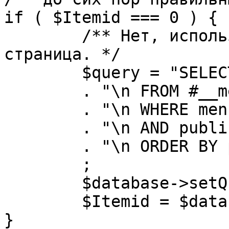
if ( $Itemid === 0 ) {

	/** Нет, используется именно главная 
страница. */

	$query = "SELECT id"

	. "\n FROM #__menu"

	. "\n WHERE menutype = 'mainmenu'"

	. "\n AND published = 1"

	. "\n ORDER BY parent, ordering"

	;

	$database->setQuery( $query, 0, 1 );

	$Itemid = $database->loadResult();

}
