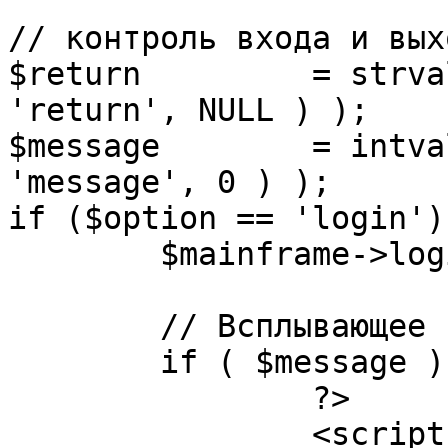
// контроль входа и вых
$return 	= strval( mosGetParam( $_REQUEST, 
'return', NULL ) );

$message 	= intval( mosGetParam( $_POST, 
'message', 0 ) );

if ($option == 'login') 
	$mainframe->login();

	// Всплывающее сообщение JS

	if ( $message ) {

		?>

		<script language="javascript" 