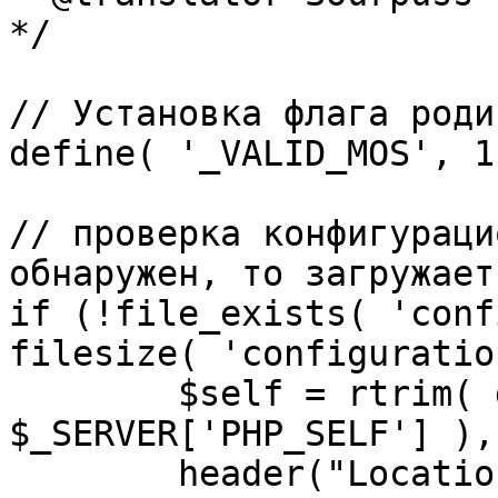
*/

// Установка флага роди
define( '_VALID_MOS', 1 
// проверка конфигураци
обнаружен, то загружает
if (!file_exists( 'conf
filesize( 'configuratio
	$self = rtrim( dirname( 
$_SERVER['PHP_SELF'] ),
	header("Location: http://" . 