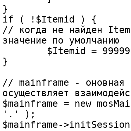
}

if ( !$Itemid ) {

// когда не найден Item
значение по умолчанию

	$Itemid = 99999999;

} 

// mainframe - оновная 
осуществляет взаимодейс
$mainframe = new mosMai
'.' );

$mainframe->initSession(