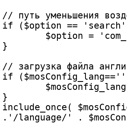
// путь уменьшения возд
if ($option == 'search')
	$option = 'com_search';

}

// загрузка файла англи
if ($mosConfig_lang=='')
	$mosConfig_lang = 'english';

}

include_once( $mosConfi
.'/language/' . $mosCon