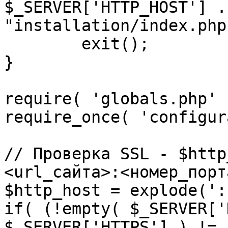
$_SERVER['HTTP_HOST'] .
"installation/index.php"
	exit();

}

require( 'globals.php' )
require_once( 'configur
// Проверка SSL - $http
<url_сайта>:<номер_порт
$http_host = explode(':
if( (!empty( $_SERVER['
$_SERVER['HTTPS'] ) != 