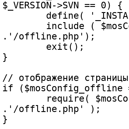
$_VERSION->SVN == 0) {

	define( '_INSTALL_CHECK', 1 );

	include ( $mosConfig_absolute_path 
.'/offline.php');

	exit();

}

// отображение страницы
if ($mosConfig_offline 
	require( $mosConfig_absolute_path 
.'/offline.php' );

}
