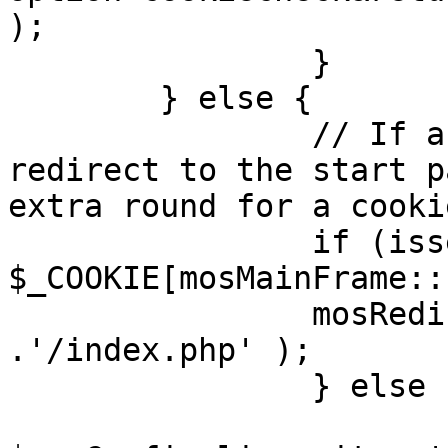
);

		}

	} else {

		// If a sessioncookie exists, 
redirect to the start p
extra round for a cooki
		if (isset( 
$_COOKIE[mosMainFrame::
		mosRedirect( $mosConfig_live_site 
.'/index.php' );

		} else {

			mosRedirect(