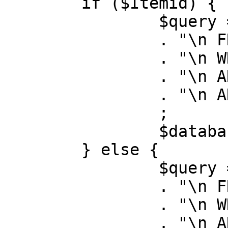
	if ($Itemid) {

		$query = "SELECT id, link"

		. "\n FROM #__menu"

		. "\n WHERE menutype = 'mainmenu'"

		. "\n AND id = " . (int) $Itemid

		. "\n AND published = 1"

		;

		$database->setQuery( $query );

	} else {

		$query = "SELECT id, link"

		. "\n FROM #__menu"

		. "\n WHERE menutype = 'mainmenu'"

		. "\n AND published = 1"
