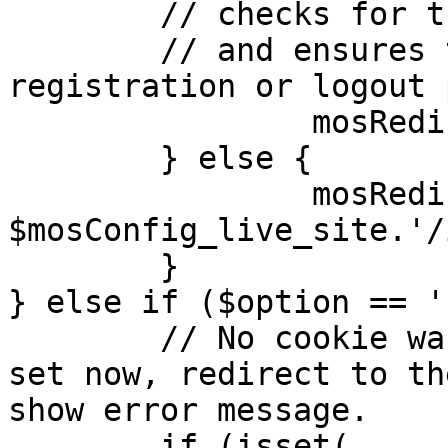
	// checks for the presence of a return url 

	// and ensures that this url is not the 
registration or logout 
		mosRedirect( $return );

	} else {

		mosRedirect( 
$mosConfig_live_site.'/
	}

} else if ($option == '
	// No cookie was set upon login. If it is 
set now, redirect to th
show error message.

	if (isset( 