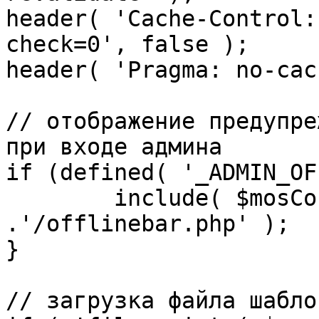
header( 'Cache-Control:
check=0', false );

header( 'Pragma: no-cac
// отображение предупре
при входе админа

if (defined( '_ADMIN_OF
	include( $mosConfig_absolute_path 
.'/offlinebar.php' );

}

// загрузка файла шаблон