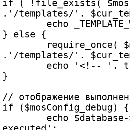
if ( !file_exists( $mos
.'/templates/'. $cur_te
	echo _TEMPLATE_WARN . $cur_template;

} else {

	require_once( $mosConfig_absolute_path 
.'/templates/'. $cur_te
	echo '<!-- '. time() .' -->';

}

// отображение выполнен
if ($mosConfig_debug) {

	echo $database->_ticker . ' queries 
executed';
