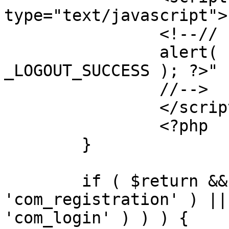
type="text/javascript">

		<!--//

		alert( "<?php echo addslashes( 
_LOGOUT_SUCCESS ); ?>" )
		//-->

		</script>

		<?php

	}

	if ( $return && !( strpos( $return, 
'com_registration' ) ||
'com_login' ) ) ) {
