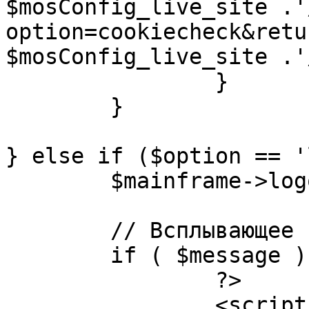
$mosConfig_live_site .'
option=cookiecheck&retu
$mosConfig_live_site .'
		}

	}

} else if ($option == '
	$mainframe->logout();

	// Всплывающее сообщение JS

	if ( $message ) {

		?>

		<script language="javascript" 