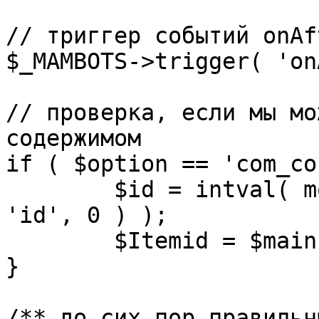
// триггер событий onAf
$_MAMBOTS->trigger( 'on
// проверка, если мы мо
содержимом

if ( $option == 'com_co
	$id = intval( mosGetParam( $_REQUEST, 
'id', 0 ) );

	$Itemid = $mainframe->getItemid( $id );

}

/** до сих пор правильн