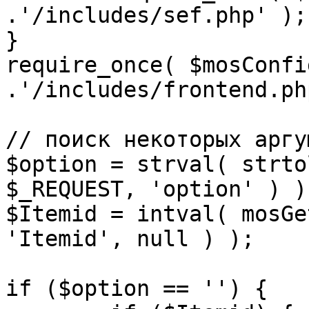
.'/includes/sef.php' );

}

require_once( $mosConfi
.'/includes/frontend.ph
// поиск некоторых аргу
$option = strval( strto
$_REQUEST, 'option' ) ) 
$Itemid = intval( mosGe
'Itemid', null ) );

if ($option == '') {
