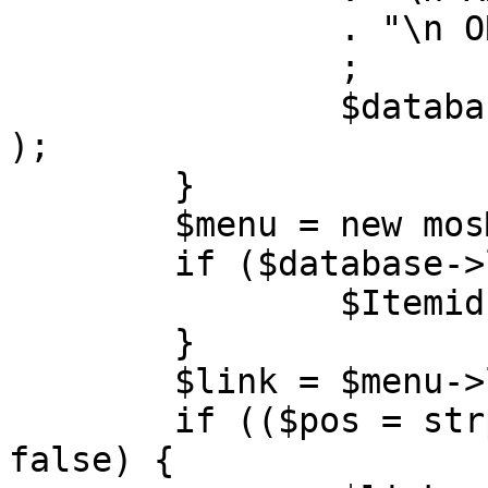
		. "\n ORDER BY parent, ordering"

		;

		$database->setQuery( $query, 0, 1 
);

	}

	$menu = new mosMenu( $database );

	if ($database->loadObject( $menu )) {

		$Itemid = $menu->id;

	}

	$link = $menu->link;

	if (($pos = strpos( $link, '?' )) !== 
false) {
