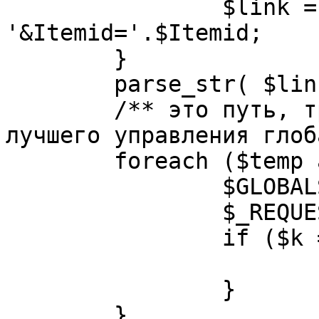
		$link = substr( $link, $pos+1 ). 
'&Itemid='.$Itemid;

	}

	parse_str( $link, $temp );

	/** это путь, требуется переделать для 
лучшего управления глоб
	foreach ($temp as $k=>$v) {

		$GLOBALS[$k] = $v;

		$_REQUEST[$k] = $v;

		if ($k == 'option') {

			$option = $v;
		}

	}
