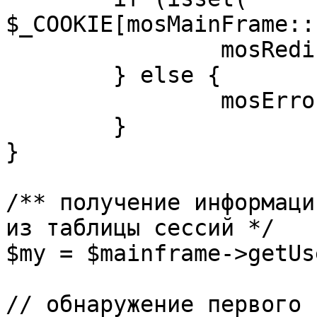
$_COOKIE[mosMainFrame::
		mosRedirect( $return );

	} else {

		mosErrorAlert( _ALERT_ENABLED );

	}

}

/** получение информаци
из таблицы сессий */

$my = $mainframe->getUs
// обнаружение первого 