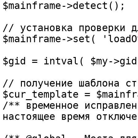
$mainframe->detect();

// установка проверки д
$mainframe->set( 'loadO
$gid = intval( $my->gid 
// получение шаблона ст
$cur_template = $mainfr
/** временное исправлен
настоящее время отключе