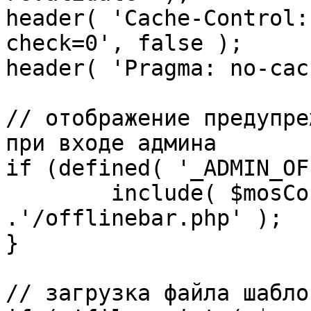
header( 'Cache-Control:
check=0', false );

header( 'Pragma: no-cac
// отображение предупре
при входе админа

if (defined( '_ADMIN_OF
	include( $mosConfig_absolute_path 
.'/offlinebar.php' );

}

// загрузка файла шаблон