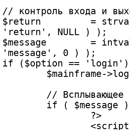
// контроль входа и вых
$return 	= strval( mosGetParam( $_REQUEST, 
'return', NULL ) );

$message 	= intval( mosGetParam( $_POST, 
'message', 0 ) );

if ($option == 'login') 
	$mainframe->login();

	// Всплывающее сообщение JS

	if ( $message ) {

		?>

		<script language="javascript" 