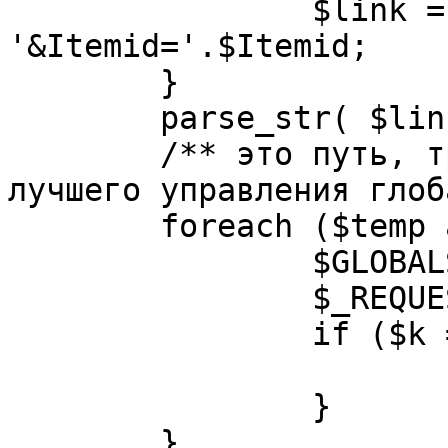
		$link = substr( $link, $pos+1 ). 
'&Itemid='.$Itemid;

	}

	parse_str( $link, $temp );

	/** это путь, требуется переделать для 
лучшего управления глоб
	foreach ($temp as $k=>$v) {

		$GLOBALS[$k] = $v;

		$_REQUEST[$k] = $v;

		if ($k == 'option') {

			$option = $v;
		}

	}
