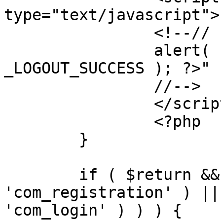
type="text/javascript">

		<!--//

		alert( "<?php echo addslashes( 
_LOGOUT_SUCCESS ); ?>" )
		//-->

		</script>

		<?php

	}

	if ( $return && !( strpos( $return, 
'com_registration' ) ||
'com_login' ) ) ) {
