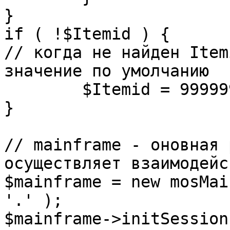
}

if ( !$Itemid ) {

// когда не найден Item
значение по умолчанию

	$Itemid = 99999999;

} 

// mainframe - оновная 
осуществляет взаимодейс
$mainframe = new mosMai
'.' );

$mainframe->initSession(