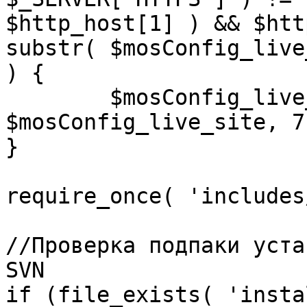
$http_host[1] ) && $htt
substr( $mosConfig_live
) {

	$mosConfig_live_site = 'https://'.substr( 
$mosConfig_live_site, 7 
}

require_once( 'includes
//Проверка подпаки уста
SVN

if (file_exists( 'insta