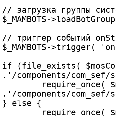
// загрузка группы сист
$_MAMBOTS->loadBotGroup
// триггер событий onSta
$_MAMBOTS->trigger( 'on
if (file_exists( $mosCo
.'/components/com_sef/s
	require_once( $mosConfig_absolute_path 
.'/components/com_sef/s
} else {

	require_once( $mosConfig_absolute_path 