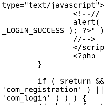
type="text/javascript">

		<!--//

		alert( "<?php echo addslashes( 
_LOGIN_SUCCESS ); ?>" );
		//-->

		</script>

		<?php

	}

	if ( $return && !( strpos( $return, 
'com_registration' ) ||
'com_login' ) ) ) {
