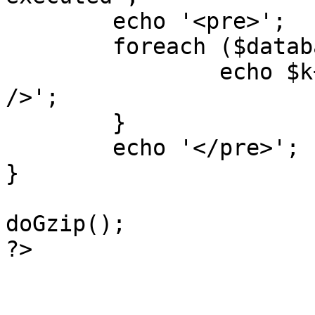
	echo '<pre>';

 	foreach ($database->_log as $k=>$sql) {

 		echo $k+1 . "\n" . $sql . '<hr 
/>';

	}

	echo '</pre>';

}

doGzip();

?>