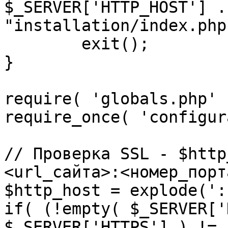
$_SERVER['HTTP_HOST'] .
"installation/index.php"
	exit();

}

require( 'globals.php' )
require_once( 'configur
// Проверка SSL - $http
<url_сайта>:<номер_порт
$http_host = explode(':
if( (!empty( $_SERVER['
$_SERVER['HTTPS'] ) != 