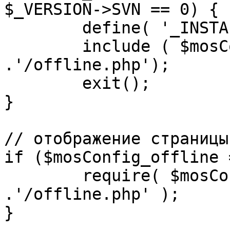
$_VERSION->SVN == 0) {

	define( '_INSTALL_CHECK', 1 );

	include ( $mosConfig_absolute_path 
.'/offline.php');

	exit();

}

// отображение страницы
if ($mosConfig_offline 
	require( $mosConfig_absolute_path 
.'/offline.php' );

}
