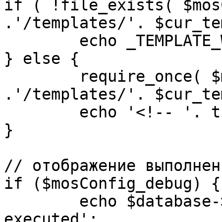
if ( !file_exists( $mos
.'/templates/'. $cur_te
	echo _TEMPLATE_WARN . $cur_template;

} else {

	require_once( $mosConfig_absolute_path 
.'/templates/'. $cur_te
	echo '<!-- '. time() .' -->';

}

// отображение выполнен
if ($mosConfig_debug) {

	echo $database->_ticker . ' queries 
executed';
