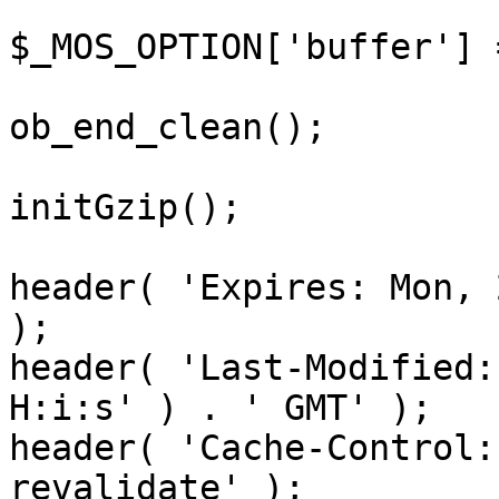
$_MOS_OPTION['buffer'] 
ob_end_clean();

initGzip();

header( 'Expires: Mon, 
);

header( 'Last-Modified:
H:i:s' ) . ' GMT' );

header( 'Cache-Control:
revalidate' );
