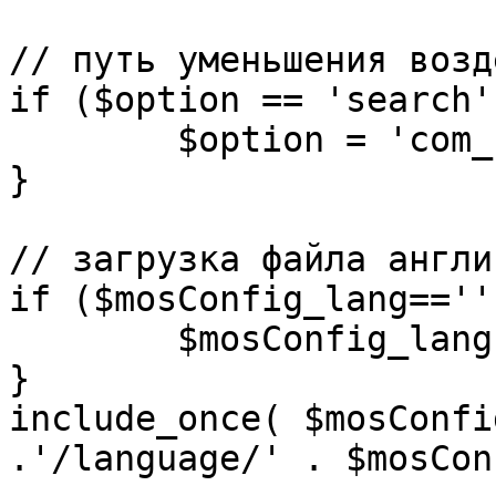
// путь уменьшения возд
if ($option == 'search')
	$option = 'com_search';

}

// загрузка файла англи
if ($mosConfig_lang=='')
	$mosConfig_lang = 'english';

}

include_once( $mosConfi
.'/language/' . $mosCon