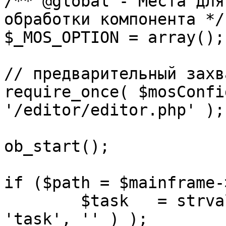
/** @global - Места для
обработки компонента */

$_MOS_OPTION = array();

// предварительный захв
require_once( $mosConfi
'/editor/editor.php' );

ob_start();		 

if ($path = $mainframe-
	$task 	= strval( mosGetParam( $_REQUEST, 
'task', '' ) );
