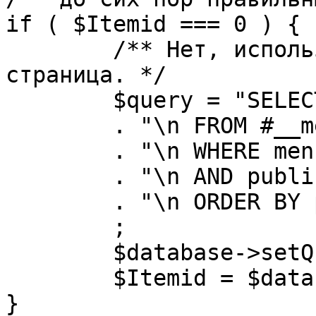
if ( $Itemid === 0 ) {

	/** Нет, используется именно главная 
страница. */

	$query = "SELECT id"

	. "\n FROM #__menu"

	. "\n WHERE menutype = 'mainmenu'"

	. "\n AND published = 1"

	. "\n ORDER BY parent, ordering"

	;

	$database->setQuery( $query, 0, 1 );

	$Itemid = $database->loadResult();

}
