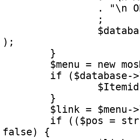
		. "\n ORDER BY parent, ordering"

		;

		$database->setQuery( $query, 0, 1 
);

	}

	$menu = new mosMenu( $database );

	if ($database->loadObject( $menu )) {

		$Itemid = $menu->id;

	}

	$link = $menu->link;

	if (($pos = strpos( $link, '?' )) !== 
false) {
