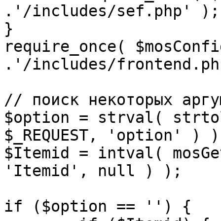
.'/includes/sef.php' );

}

require_once( $mosConfi
.'/includes/frontend.ph
// поиск некоторых аргу
$option = strval( strto
$_REQUEST, 'option' ) ) 
$Itemid = intval( mosGe
'Itemid', null ) );

if ($option == '') {
