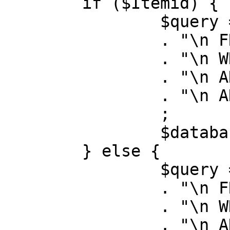
	if ($Itemid) {

		$query = "SELECT id, link"

		. "\n FROM #__menu"

		. "\n WHERE menutype = 'mainmenu'"

		. "\n AND id = " . (int) $Itemid

		. "\n AND published = 1"

		;

		$database->setQuery( $query );

	} else {

		$query = "SELECT id, link"

		. "\n FROM #__menu"

		. "\n WHERE menutype = 'mainmenu'"

		. "\n AND published = 1"
