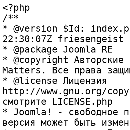
<?php

/**

* @version $Id: index.p
22:30:07Z friesengeist $
* @package Joomla RE

* @copyright Авторские 
Matters. Все права защи
* @license Лицензия 
http://www.gnu.org/copy
смотрите LICENSE.php

* Joomla! - свободное п
версия может быть измене