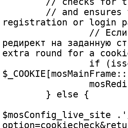
	// checks for the presence of a return url 

	// and ensures that this url is not the 
registration or login pa
		// Если sessioncookie существует, 
редирект на заданную ст
extra round for a cooki
		if (isset( 
$_COOKIE[mosMainFrame::
		mosRedirect( $return );

	} else {

			mosRedirect(
$mosConfig_live_site .'
option=cookiecheck&retu