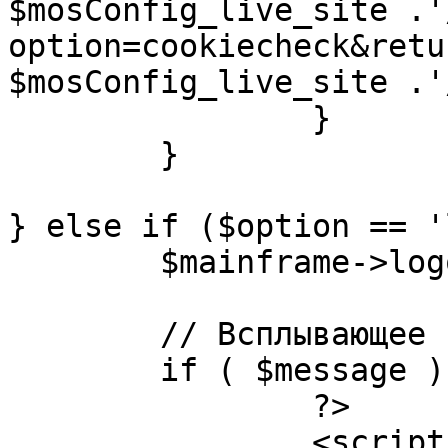
$mosConfig_live_site .'
option=cookiecheck&retu
$mosConfig_live_site .'
		}

	}

} else if ($option == '
	$mainframe->logout();

	// Всплывающее сообщение JS

	if ( $message ) {

		?>

		<script language="javascript" 