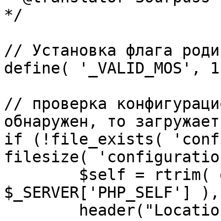
*/

// Установка флага роди
define( '_VALID_MOS', 1 
// проверка конфигураци
обнаружен, то загружает
if (!file_exists( 'conf
filesize( 'configuratio
	$self = rtrim( dirname( 
$_SERVER['PHP_SELF'] ),
	header("Location: http://" . 