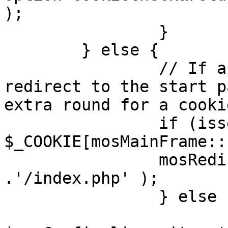
);

		}

	} else {

		// If a sessioncookie exists, 
redirect to the start p
extra round for a cooki
		if (isset( 
$_COOKIE[mosMainFrame::
		mosRedirect( $mosConfig_live_site 
.'/index.php' );

		} else {

			mosRedirect(