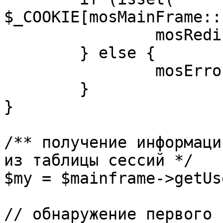
$_COOKIE[mosMainFrame::
		mosRedirect( $return );

	} else {

		mosErrorAlert( _ALERT_ENABLED );

	}

}

/** получение информаци
из таблицы сессий */

$my = $mainframe->getUs
// обнаружение первого 