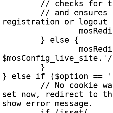
	// checks for the presence of a return url 

	// and ensures that this url is not the 
registration or logout 
		mosRedirect( $return );

	} else {

		mosRedirect( 
$mosConfig_live_site.'/
	}

} else if ($option == '
	// No cookie was set upon login. If it is 
set now, redirect to th
show error message.

	if (isset( 