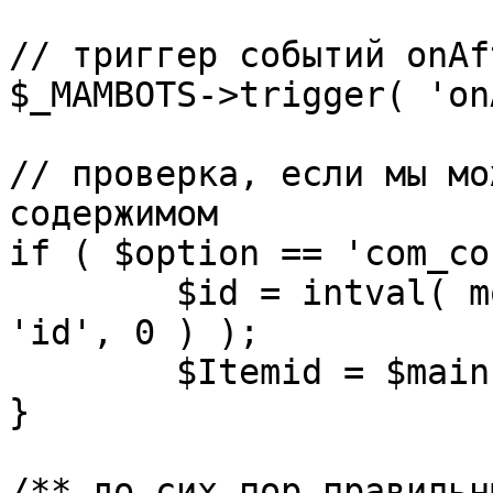
// триггер событий onAf
$_MAMBOTS->trigger( 'on
// проверка, если мы мо
содержимом

if ( $option == 'com_co
	$id = intval( mosGetParam( $_REQUEST, 
'id', 0 ) );

	$Itemid = $mainframe->getItemid( $id );

}

/** до сих пор правильн