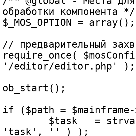
/** @global - Места для
обработки компонента */

$_MOS_OPTION = array();

// предварительный захв
require_once( $mosConfi
'/editor/editor.php' );

ob_start();		 

if ($path = $mainframe-
	$task 	= strval( mosGetParam( $_REQUEST, 
'task', '' ) );
