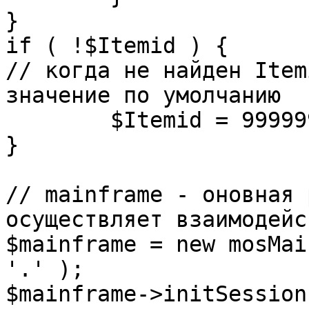
}

if ( !$Itemid ) {

// когда не найден Item
значение по умолчанию

	$Itemid = 99999999;

} 

// mainframe - оновная 
осуществляет взаимодейс
$mainframe = new mosMai
'.' );

$mainframe->initSession(