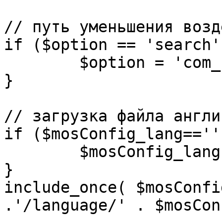
// путь уменьшения возд
if ($option == 'search')
	$option = 'com_search';

}

// загрузка файла англи
if ($mosConfig_lang=='')
	$mosConfig_lang = 'english';

}

include_once( $mosConfi
.'/language/' . $mosCon