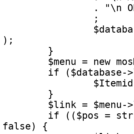
		. "\n ORDER BY parent, ordering"

		;

		$database->setQuery( $query, 0, 1 
);

	}

	$menu = new mosMenu( $database );

	if ($database->loadObject( $menu )) {

		$Itemid = $menu->id;

	}

	$link = $menu->link;

	if (($pos = strpos( $link, '?' )) !== 
false) {
