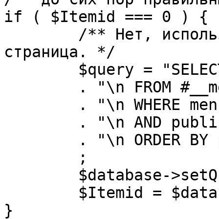
if ( $Itemid === 0 ) {

	/** Нет, используется именно главная 
страница. */

	$query = "SELECT id"

	. "\n FROM #__menu"

	. "\n WHERE menutype = 'mainmenu'"

	. "\n AND published = 1"

	. "\n ORDER BY parent, ordering"

	;

	$database->setQuery( $query, 0, 1 );

	$Itemid = $database->loadResult();

}
