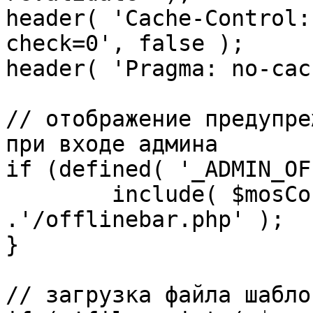
header( 'Cache-Control:
check=0', false );

header( 'Pragma: no-cac
// отображение предупре
при входе админа

if (defined( '_ADMIN_OF
	include( $mosConfig_absolute_path 
.'/offlinebar.php' );

}

// загрузка файла шаблон