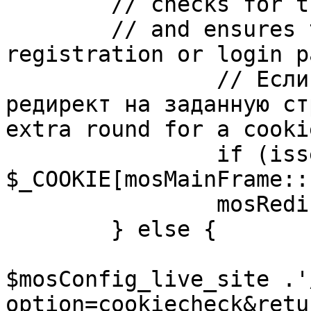
	// checks for the presence of a return url 

	// and ensures that this url is not the 
registration or login pa
		// Если sessioncookie существует, 
редирект на заданную ст
extra round for a cooki
		if (isset( 
$_COOKIE[mosMainFrame::
		mosRedirect( $return );

	} else {

			mosRedirect(
$mosConfig_live_site .'
option=cookiecheck&retu