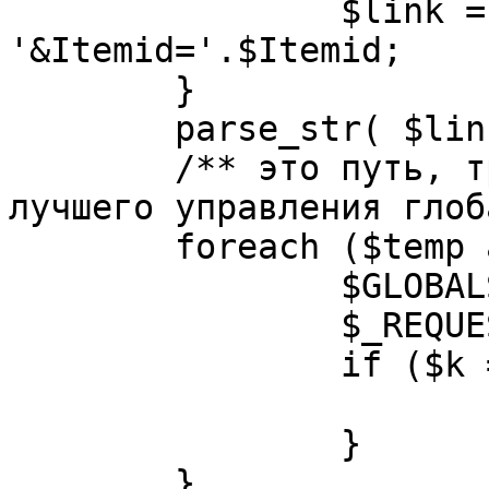
		$link = substr( $link, $pos+1 ). 
'&Itemid='.$Itemid;

	}

	parse_str( $link, $temp );

	/** это путь, требуется переделать для 
лучшего управления глоб
	foreach ($temp as $k=>$v) {

		$GLOBALS[$k] = $v;

		$_REQUEST[$k] = $v;

		if ($k == 'option') {

			$option = $v;
		}

	}
