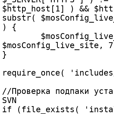
$http_host[1] ) && $htt
substr( $mosConfig_live
) {

	$mosConfig_live_site = 'https://'.substr( 
$mosConfig_live_site, 7 
}

require_once( 'includes
//Проверка подпаки уста
SVN

if (file_exists( 'insta