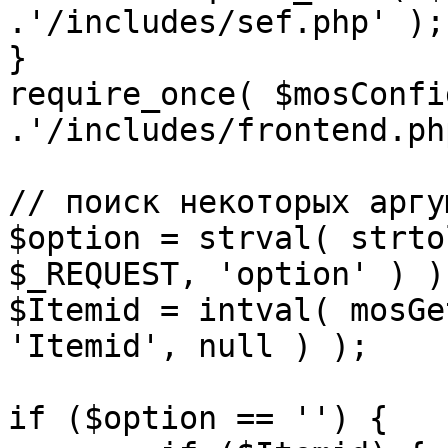
.'/includes/sef.php' );

}

require_once( $mosConfi
.'/includes/frontend.ph
// поиск некоторых аргу
$option = strval( strto
$_REQUEST, 'option' ) ) 
$Itemid = intval( mosGe
'Itemid', null ) );

if ($option == '') {
