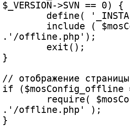
$_VERSION->SVN == 0) {

	define( '_INSTALL_CHECK', 1 );

	include ( $mosConfig_absolute_path 
.'/offline.php');

	exit();

}

// отображение страницы
if ($mosConfig_offline 
	require( $mosConfig_absolute_path 
.'/offline.php' );

}
