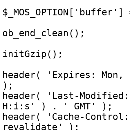
$_MOS_OPTION['buffer'] 
ob_end_clean();

initGzip();

header( 'Expires: Mon, 
);

header( 'Last-Modified:
H:i:s' ) . ' GMT' );

header( 'Cache-Control:
revalidate' );
