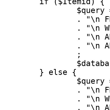
	if ($Itemid) {

		$query = "SELECT id, link"

		. "\n FROM #__menu"

		. "\n WHERE menutype = 'mainmenu'"

		. "\n AND id = " . (int) $Itemid

		. "\n AND published = 1"

		;

		$database->setQuery( $query );

	} else {

		$query = "SELECT id, link"

		. "\n FROM #__menu"

		. "\n WHERE menutype = 'mainmenu'"

		. "\n AND published = 1"
