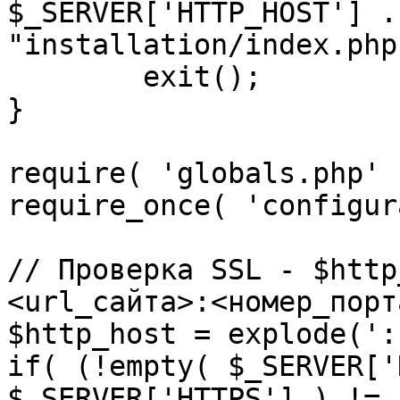
$_SERVER['HTTP_HOST'] .
"installation/index.php"
	exit();

}

require( 'globals.php' )
require_once( 'configur
// Проверка SSL - $http
<url_сайта>:<номер_порт
$http_host = explode(':
if( (!empty( $_SERVER['
$_SERVER['HTTPS'] ) != 