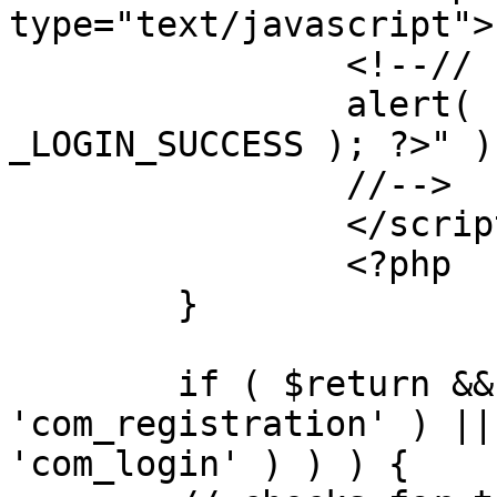
type="text/javascript">

		<!--//

		alert( "<?php echo addslashes( 
_LOGIN_SUCCESS ); ?>" );
		//-->

		</script>

		<?php

	}

	if ( $return && !( strpos( $return, 
'com_registration' ) ||
'com_login' ) ) ) {
