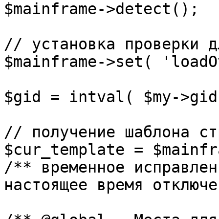
$mainframe->detect();

// установка проверки д
$mainframe->set( 'loadO
$gid = intval( $my->gid 
// получение шаблона ст
$cur_template = $mainfr
/** временное исправлен
настоящее время отключе