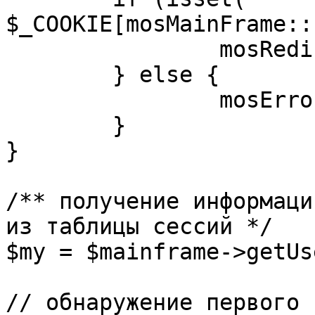
$_COOKIE[mosMainFrame::
		mosRedirect( $return );

	} else {

		mosErrorAlert( _ALERT_ENABLED );

	}

}

/** получение информаци
из таблицы сессий */

$my = $mainframe->getUs
// обнаружение первого 