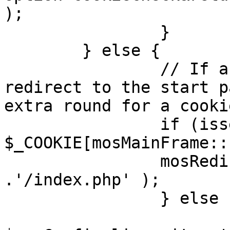
);

		}

	} else {

		// If a sessioncookie exists, 
redirect to the start p
extra round for a cooki
		if (isset( 
$_COOKIE[mosMainFrame::
		mosRedirect( $mosConfig_live_site 
.'/index.php' );

		} else {

			mosRedirect(