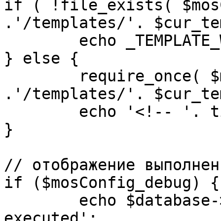
if ( !file_exists( $mos
.'/templates/'. $cur_te
	echo _TEMPLATE_WARN . $cur_template;

} else {

	require_once( $mosConfig_absolute_path 
.'/templates/'. $cur_te
	echo '<!-- '. time() .' -->';

}

// отображение выполнен
if ($mosConfig_debug) {

	echo $database->_ticker . ' queries 
executed';
