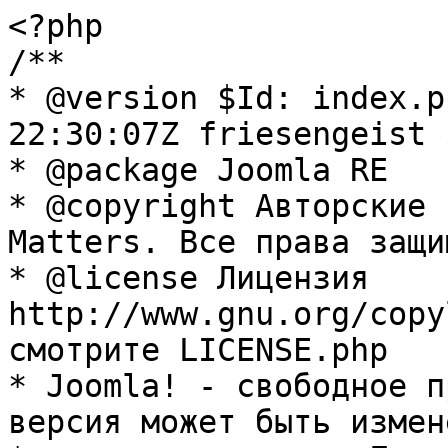
<?php

/**

* @version $Id: index.p
22:30:07Z friesengeist $
* @package Joomla RE

* @copyright Авторские 
Matters. Все права защи
* @license Лицензия 
http://www.gnu.org/copy
смотрите LICENSE.php

* Joomla! - свободное п
версия может быть измене