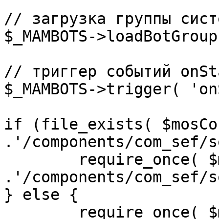
// загрузка группы сист
$_MAMBOTS->loadBotGroup
// триггер событий onSta
$_MAMBOTS->trigger( 'on
if (file_exists( $mosCo
.'/components/com_sef/s
	require_once( $mosConfig_absolute_path 
.'/components/com_sef/s
} else {

	require_once( $mosConfig_absolute_path 