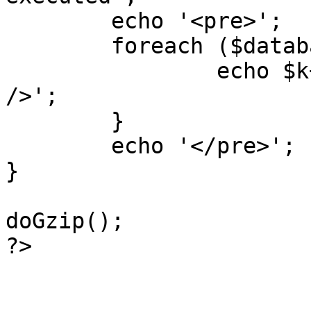
	echo '<pre>';

 	foreach ($database->_log as $k=>$sql) {

 		echo $k+1 . "\n" . $sql . '<hr 
/>';

	}

	echo '</pre>';

}

doGzip();

?>