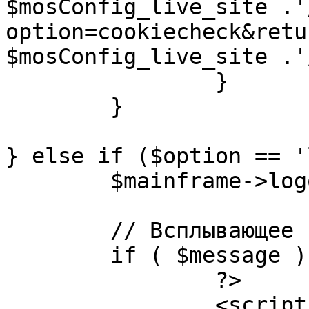
$mosConfig_live_site .'
option=cookiecheck&retu
$mosConfig_live_site .'
		}

	}

} else if ($option == '
	$mainframe->logout();

	// Всплывающее сообщение JS

	if ( $message ) {

		?>

		<script language="javascript" 