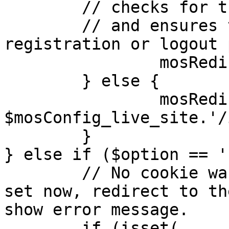
	// checks for the presence of a return url 

	// and ensures that this url is not the 
registration or logout 
		mosRedirect( $return );

	} else {

		mosRedirect( 
$mosConfig_live_site.'/
	}

} else if ($option == '
	// No cookie was set upon login. If it is 
set now, redirect to th
show error message.

	if (isset( 