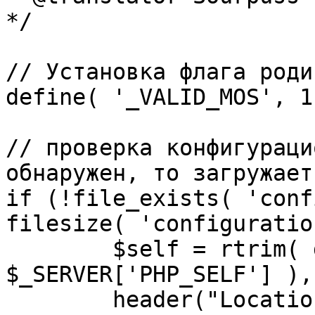
*/

// Установка флага роди
define( '_VALID_MOS', 1 
// проверка конфигураци
обнаружен, то загружает
if (!file_exists( 'conf
filesize( 'configuratio
	$self = rtrim( dirname( 
$_SERVER['PHP_SELF'] ),
	header("Location: http://" . 