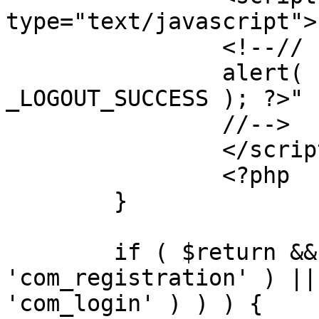
type="text/javascript">

		<!--//

		alert( "<?php echo addslashes( 
_LOGOUT_SUCCESS ); ?>" )
		//-->

		</script>

		<?php

	}

	if ( $return && !( strpos( $return, 
'com_registration' ) ||
'com_login' ) ) ) {
