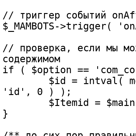
// триггер событий onAf
$_MAMBOTS->trigger( 'on
// проверка, если мы мо
содержимом

if ( $option == 'com_co
	$id = intval( mosGetParam( $_REQUEST, 
'id', 0 ) );

	$Itemid = $mainframe->getItemid( $id );

}

/** до сих пор правильн