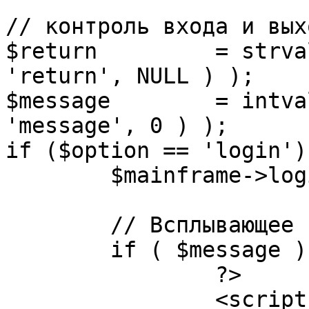
// контроль входа и вых
$return 	= strval( mosGetParam( $_REQUEST, 
'return', NULL ) );

$message 	= intval( mosGetParam( $_POST, 
'message', 0 ) );

if ($option == 'login') 
	$mainframe->login();

	// Всплывающее сообщение JS

	if ( $message ) {

		?>

		<script language="javascript" 