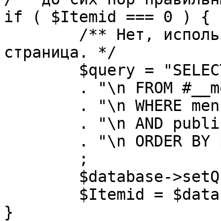
if ( $Itemid === 0 ) {

	/** Нет, используется именно главная 
страница. */

	$query = "SELECT id"

	. "\n FROM #__menu"

	. "\n WHERE menutype = 'mainmenu'"

	. "\n AND published = 1"

	. "\n ORDER BY parent, ordering"

	;

	$database->setQuery( $query, 0, 1 );

	$Itemid = $database->loadResult();

}
