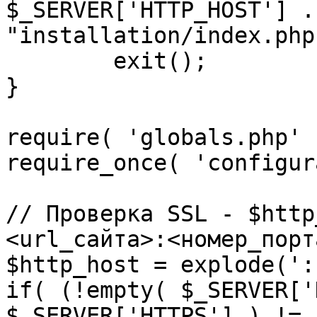
$_SERVER['HTTP_HOST'] .
"installation/index.php"
	exit();

}

require( 'globals.php' )
require_once( 'configur
// Проверка SSL - $http
<url_сайта>:<номер_порт
$http_host = explode(':
if( (!empty( $_SERVER['
$_SERVER['HTTPS'] ) != 