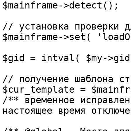
$mainframe->detect();

// установка проверки д
$mainframe->set( 'loadO
$gid = intval( $my->gid 
// получение шаблона ст
$cur_template = $mainfr
/** временное исправлен
настоящее время отключе