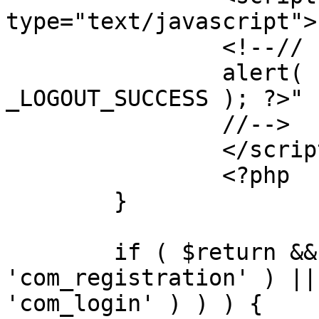
type="text/javascript">

		<!--//

		alert( "<?php echo addslashes( 
_LOGOUT_SUCCESS ); ?>" )
		//-->

		</script>

		<?php

	}

	if ( $return && !( strpos( $return, 
'com_registration' ) ||
'com_login' ) ) ) {
