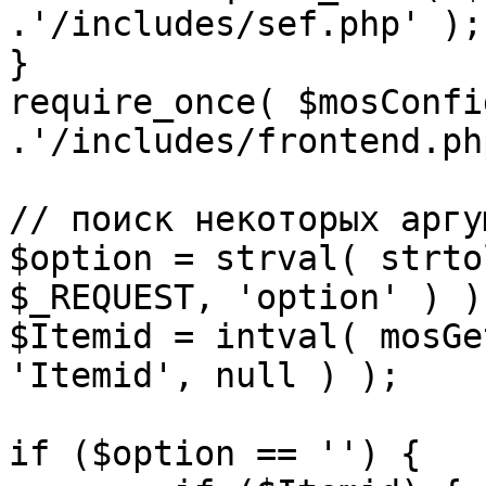
.'/includes/sef.php' );

}

require_once( $mosConfi
.'/includes/frontend.ph
// поиск некоторых аргу
$option = strval( strto
$_REQUEST, 'option' ) ) 
$Itemid = intval( mosGe
'Itemid', null ) );

if ($option == '') {
