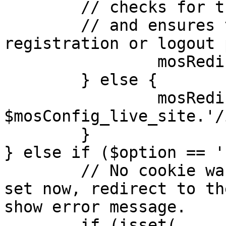
	// checks for the presence of a return url 

	// and ensures that this url is not the 
registration or logout 
		mosRedirect( $return );

	} else {

		mosRedirect( 
$mosConfig_live_site.'/
	}

} else if ($option == '
	// No cookie was set upon login. If it is 
set now, redirect to th
show error message.

	if (isset( 