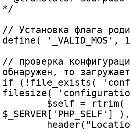
*/

// Установка флага роди
define( '_VALID_MOS', 1 
// проверка конфигураци
обнаружен, то загружает
if (!file_exists( 'conf
filesize( 'configuratio
	$self = rtrim( dirname( 
$_SERVER['PHP_SELF'] ),
	header("Location: http://" . 