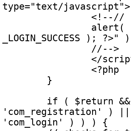
type="text/javascript">

		<!--//

		alert( "<?php echo addslashes( 
_LOGIN_SUCCESS ); ?>" );
		//-->

		</script>

		<?php

	}

	if ( $return && !( strpos( $return, 
'com_registration' ) ||
'com_login' ) ) ) {
