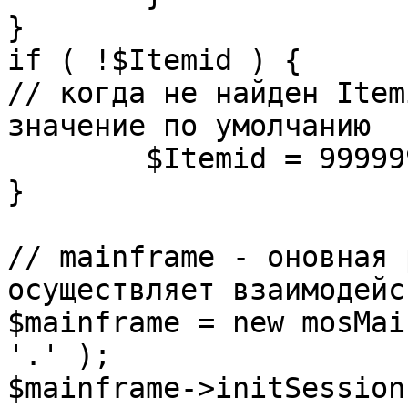
}

if ( !$Itemid ) {

// когда не найден Item
значение по умолчанию

	$Itemid = 99999999;

} 

// mainframe - оновная 
осуществляет взаимодейс
$mainframe = new mosMai
'.' );

$mainframe->initSession(