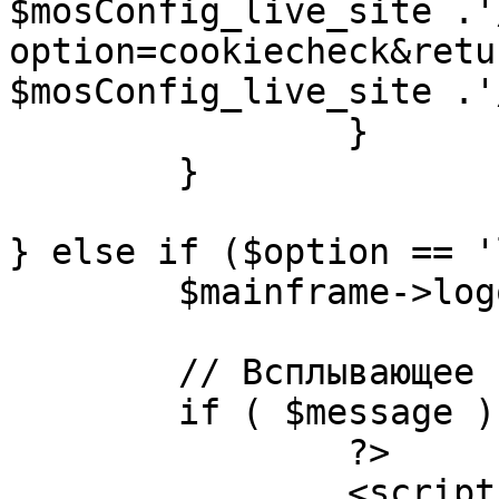
$mosConfig_live_site .'
option=cookiecheck&retu
$mosConfig_live_site .'
		}

	}

} else if ($option == '
	$mainframe->logout();

	// Всплывающее сообщение JS

	if ( $message ) {

		?>

		<script language="javascript" 