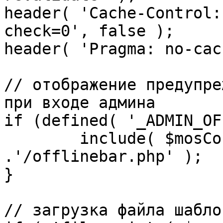
header( 'Cache-Control:
check=0', false );

header( 'Pragma: no-cac
// отображение предупре
при входе админа

if (defined( '_ADMIN_OF
	include( $mosConfig_absolute_path 
.'/offlinebar.php' );

}

// загрузка файла шаблон