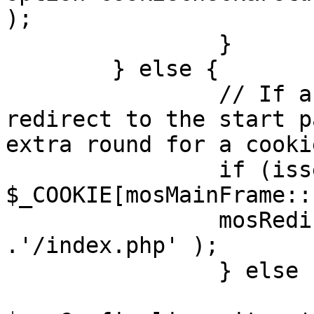
);

		}

	} else {

		// If a sessioncookie exists, 
redirect to the start p
extra round for a cooki
		if (isset( 
$_COOKIE[mosMainFrame::
		mosRedirect( $mosConfig_live_site 
.'/index.php' );

		} else {

			mosRedirect(