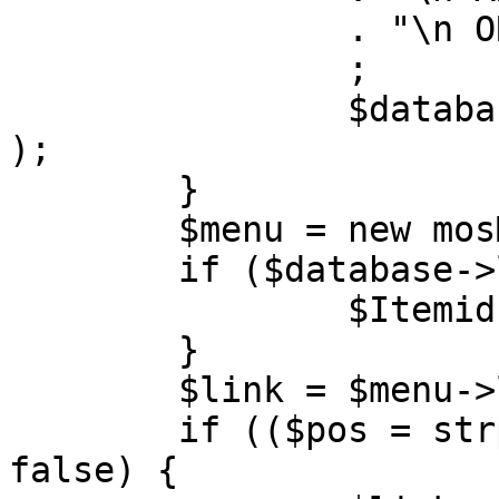
		. "\n ORDER BY parent, ordering"

		;

		$database->setQuery( $query, 0, 1 
);

	}

	$menu = new mosMenu( $database );

	if ($database->loadObject( $menu )) {

		$Itemid = $menu->id;

	}

	$link = $menu->link;

	if (($pos = strpos( $link, '?' )) !== 
false) {
