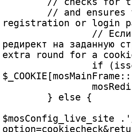
	// checks for the presence of a return url 

	// and ensures that this url is not the 
registration or login pa
		// Если sessioncookie существует, 
редирект на заданную ст
extra round for a cooki
		if (isset( 
$_COOKIE[mosMainFrame::
		mosRedirect( $return );

	} else {

			mosRedirect(
$mosConfig_live_site .'
option=cookiecheck&retu