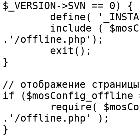
$_VERSION->SVN == 0) {

	define( '_INSTALL_CHECK', 1 );

	include ( $mosConfig_absolute_path 
.'/offline.php');

	exit();

}

// отображение страницы
if ($mosConfig_offline 
	require( $mosConfig_absolute_path 
.'/offline.php' );

}
