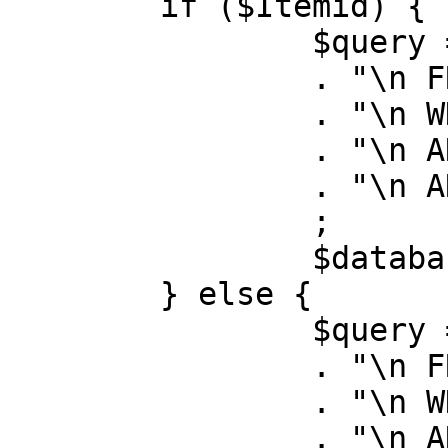
	if ($Itemid) {

		$query = "SELECT id, link"

		. "\n FROM #__menu"

		. "\n WHERE menutype = 'mainmenu'"

		. "\n AND id = " . (int) $Itemid

		. "\n AND published = 1"

		;

		$database->setQuery( $query );

	} else {

		$query = "SELECT id, link"

		. "\n FROM #__menu"

		. "\n WHERE menutype = 'mainmenu'"

		. "\n AND published = 1"
