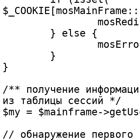
$_COOKIE[mosMainFrame::
		mosRedirect( $return );

	} else {

		mosErrorAlert( _ALERT_ENABLED );

	}

}

/** получение информаци
из таблицы сессий */

$my = $mainframe->getUs
// обнаружение первого 