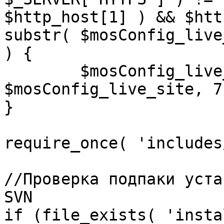
$http_host[1] ) && $htt
substr( $mosConfig_live
) {

	$mosConfig_live_site = 'https://'.substr( 
$mosConfig_live_site, 7 
}

require_once( 'includes
//Проверка подпаки уста
SVN

if (file_exists( 'insta