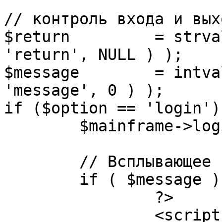
// контроль входа и вых
$return 	= strval( mosGetParam( $_REQUEST, 
'return', NULL ) );

$message 	= intval( mosGetParam( $_POST, 
'message', 0 ) );

if ($option == 'login') 
	$mainframe->login();

	// Всплывающее сообщение JS

	if ( $message ) {

		?>

		<script language="javascript" 