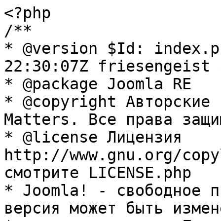
<?php

/**

* @version $Id: index.p
22:30:07Z friesengeist $
* @package Joomla RE

* @copyright Авторские 
Matters. Все права защи
* @license Лицензия 
http://www.gnu.org/copy
смотрите LICENSE.php

* Joomla! - свободное п
версия может быть измене