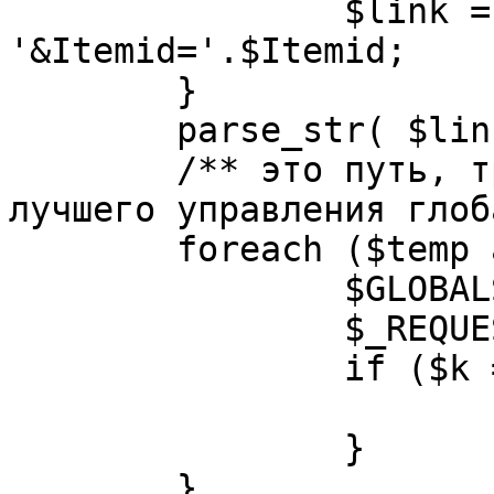
		$link = substr( $link, $pos+1 ). 
'&Itemid='.$Itemid;

	}

	parse_str( $link, $temp );

	/** это путь, требуется переделать для 
лучшего управления глоб
	foreach ($temp as $k=>$v) {

		$GLOBALS[$k] = $v;

		$_REQUEST[$k] = $v;

		if ($k == 'option') {

			$option = $v;
		}

	}
