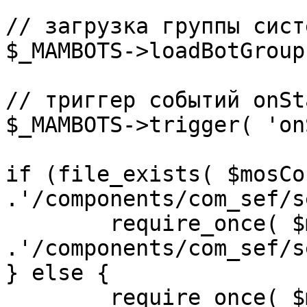
// загрузка группы сист
$_MAMBOTS->loadBotGroup
// триггер событий onSta
$_MAMBOTS->trigger( 'on
if (file_exists( $mosCo
.'/components/com_sef/s
	require_once( $mosConfig_absolute_path 
.'/components/com_sef/s
} else {

	require_once( $mosConfig_absolute_path 