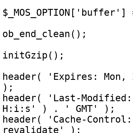
$_MOS_OPTION['buffer'] 
ob_end_clean();

initGzip();

header( 'Expires: Mon, 
);

header( 'Last-Modified:
H:i:s' ) . ' GMT' );

header( 'Cache-Control:
revalidate' );
