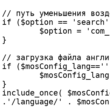
// путь уменьшения возд
if ($option == 'search')
	$option = 'com_search';

}

// загрузка файла англи
if ($mosConfig_lang=='')
	$mosConfig_lang = 'english';

}

include_once( $mosConfi
.'/language/' . $mosCon