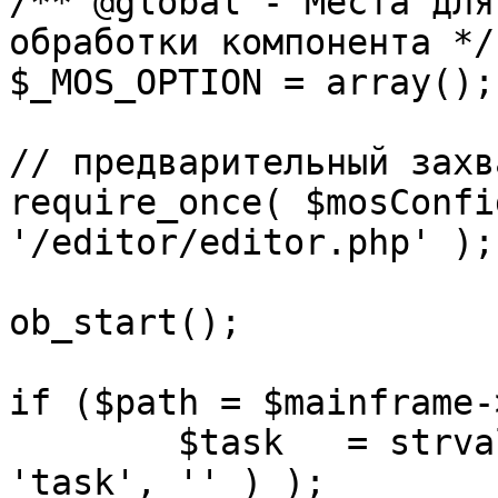
/** @global - Места для
обработки компонента */

$_MOS_OPTION = array();

// предварительный захв
require_once( $mosConfi
'/editor/editor.php' );

ob_start();		 

if ($path = $mainframe-
	$task 	= strval( mosGetParam( $_REQUEST, 
'task', '' ) );
