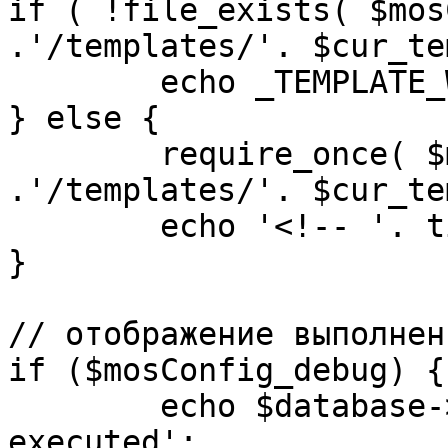
if ( !file_exists( $mos
.'/templates/'. $cur_te
	echo _TEMPLATE_WARN . $cur_template;

} else {

	require_once( $mosConfig_absolute_path 
.'/templates/'. $cur_te
	echo '<!-- '. time() .' -->';

}

// отображение выполнен
if ($mosConfig_debug) {

	echo $database->_ticker . ' queries 
executed';
