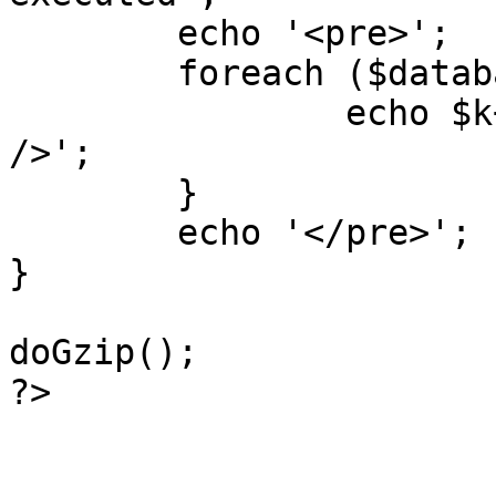
	echo '<pre>';

 	foreach ($database->_log as $k=>$sql) {

 		echo $k+1 . "\n" . $sql . '<hr 
/>';

	}

	echo '</pre>';

}

doGzip();

?>