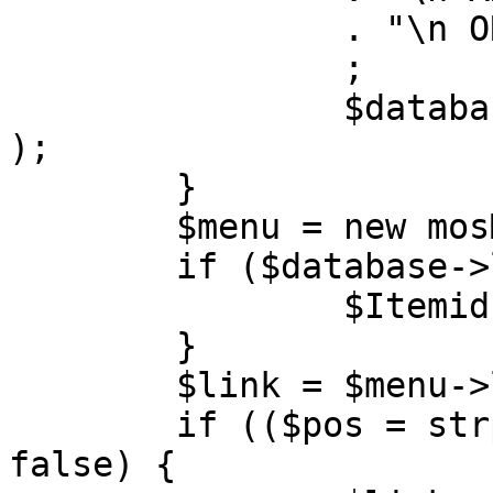
		. "\n ORDER BY parent, ordering"

		;

		$database->setQuery( $query, 0, 1 
);

	}

	$menu = new mosMenu( $database );

	if ($database->loadObject( $menu )) {

		$Itemid = $menu->id;

	}

	$link = $menu->link;

	if (($pos = strpos( $link, '?' )) !== 
false) {
