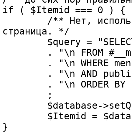
if ( $Itemid === 0 ) {

	/** Нет, используется именно главная 
страница. */

	$query = "SELECT id"

	. "\n FROM #__menu"

	. "\n WHERE menutype = 'mainmenu'"

	. "\n AND published = 1"

	. "\n ORDER BY parent, ordering"

	;

	$database->setQuery( $query, 0, 1 );

	$Itemid = $database->loadResult();

}
