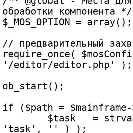
/** @global - Места для
обработки компонента */

$_MOS_OPTION = array();

// предварительный захв
require_once( $mosConfi
'/editor/editor.php' );

ob_start();		 

if ($path = $mainframe-
	$task 	= strval( mosGetParam( $_REQUEST, 
'task', '' ) );
