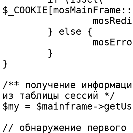
$_COOKIE[mosMainFrame::
		mosRedirect( $return );

	} else {

		mosErrorAlert( _ALERT_ENABLED );

	}

}

/** получение информаци
из таблицы сессий */

$my = $mainframe->getUs
// обнаружение первого 