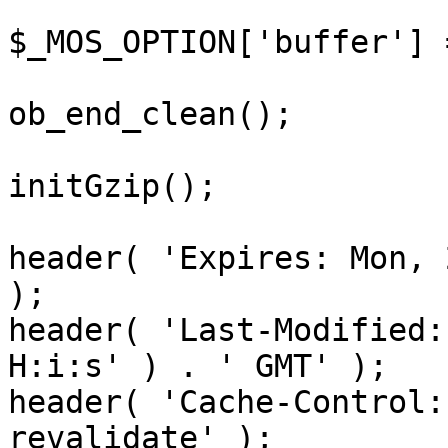
$_MOS_OPTION['buffer'] 
ob_end_clean();

initGzip();

header( 'Expires: Mon, 
);

header( 'Last-Modified:
H:i:s' ) . ' GMT' );

header( 'Cache-Control:
revalidate' );
