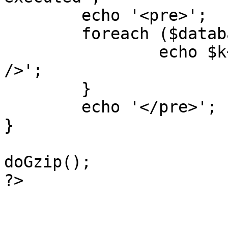
	echo '<pre>';

 	foreach ($database->_log as $k=>$sql) {

 		echo $k+1 . "\n" . $sql . '<hr 
/>';

	}

	echo '</pre>';

}

doGzip();

?>