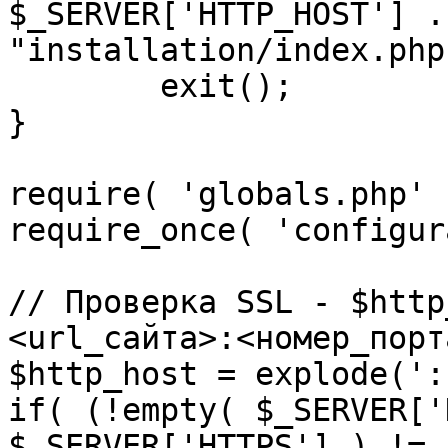
$_SERVER['HTTP_HOST'] .
"installation/index.php"
	exit();

}

require( 'globals.php' )
require_once( 'configur
// Проверка SSL - $http
<url_сайта>:<номер_порт
$http_host = explode(':
if( (!empty( $_SERVER['
$_SERVER['HTTPS'] ) != 