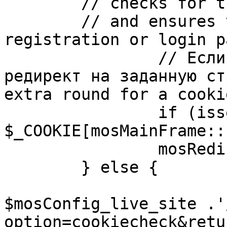
	// checks for the presence of a return url 

	// and ensures that this url is not the 
registration or login pa
		// Если sessioncookie существует, 
редирект на заданную ст
extra round for a cooki
		if (isset( 
$_COOKIE[mosMainFrame::
		mosRedirect( $return );

	} else {

			mosRedirect(
$mosConfig_live_site .'
option=cookiecheck&retu