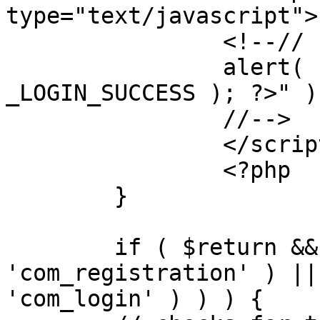
type="text/javascript">

		<!--//

		alert( "<?php echo addslashes( 
_LOGIN_SUCCESS ); ?>" );
		//-->

		</script>

		<?php

	}

	if ( $return && !( strpos( $return, 
'com_registration' ) ||
'com_login' ) ) ) {
