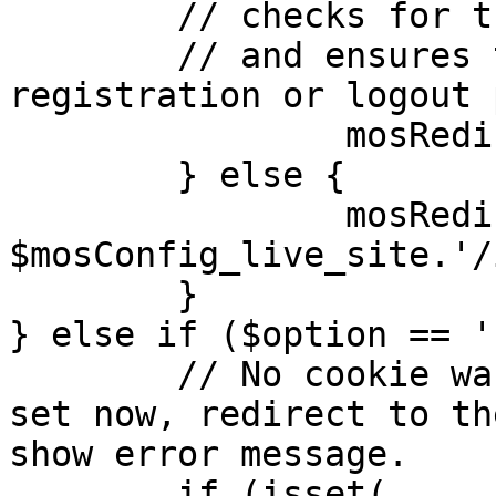
	// checks for the presence of a return url 

	// and ensures that this url is not the 
registration or logout 
		mosRedirect( $return );

	} else {

		mosRedirect( 
$mosConfig_live_site.'/
	}

} else if ($option == '
	// No cookie was set upon login. If it is 
set now, redirect to th
show error message.

	if (isset( 