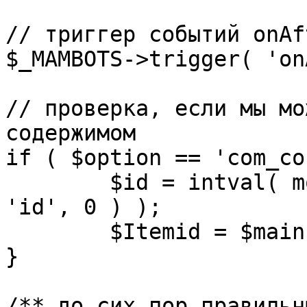
// триггер событий onAf
$_MAMBOTS->trigger( 'on
// проверка, если мы мо
содержимом

if ( $option == 'com_co
	$id = intval( mosGetParam( $_REQUEST, 
'id', 0 ) );

	$Itemid = $mainframe->getItemid( $id );

}

/** до сих пор правильн