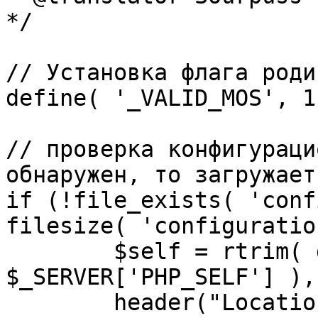
*/

// Установка флага роди
define( '_VALID_MOS', 1 
// проверка конфигураци
обнаружен, то загружает
if (!file_exists( 'conf
filesize( 'configuratio
	$self = rtrim( dirname( 
$_SERVER['PHP_SELF'] ),
	header("Location: http://" . 