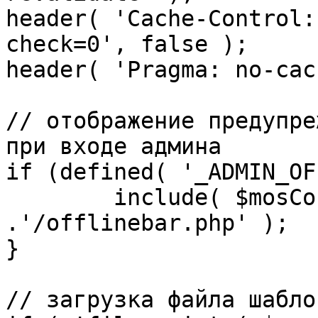
header( 'Cache-Control:
check=0', false );

header( 'Pragma: no-cac
// отображение предупре
при входе админа

if (defined( '_ADMIN_OF
	include( $mosConfig_absolute_path 
.'/offlinebar.php' );

}

// загрузка файла шаблон