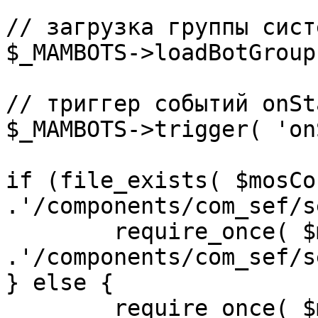
// загрузка группы сист
$_MAMBOTS->loadBotGroup
// триггер событий onSta
$_MAMBOTS->trigger( 'on
if (file_exists( $mosCo
.'/components/com_sef/s
	require_once( $mosConfig_absolute_path 
.'/components/com_sef/s
} else {

	require_once( $mosConfig_absolute_path 