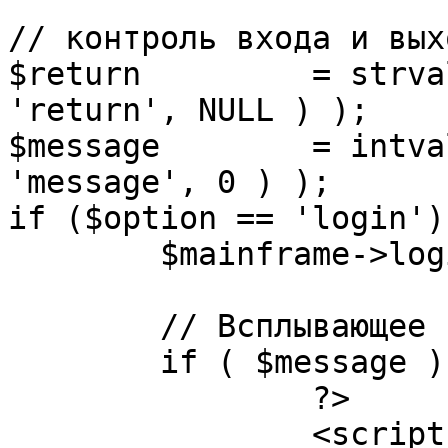
// контроль входа и вых
$return 	= strval( mosGetParam( $_REQUEST, 
'return', NULL ) );

$message 	= intval( mosGetParam( $_POST, 
'message', 0 ) );

if ($option == 'login') 
	$mainframe->login();

	// Всплывающее сообщение JS

	if ( $message ) {

		?>

		<script language="javascript" 