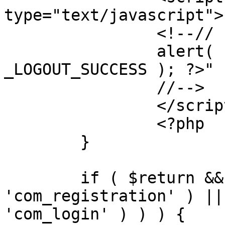
type="text/javascript">

		<!--//

		alert( "<?php echo addslashes( 
_LOGOUT_SUCCESS ); ?>" )
		//-->

		</script>

		<?php

	}

	if ( $return && !( strpos( $return, 
'com_registration' ) ||
'com_login' ) ) ) {
