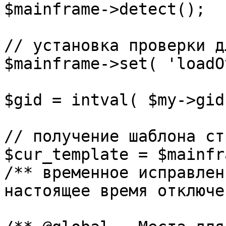
$mainframe->detect();

// установка проверки д
$mainframe->set( 'loadO
$gid = intval( $my->gid 
// получение шаблона ст
$cur_template = $mainfr
/** временное исправлен
настоящее время отключе