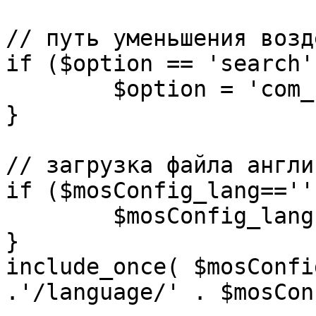
// путь уменьшения возд
if ($option == 'search')
	$option = 'com_search';

}

// загрузка файла англи
if ($mosConfig_lang=='')
	$mosConfig_lang = 'english';

}

include_once( $mosConfi
.'/language/' . $mosCon