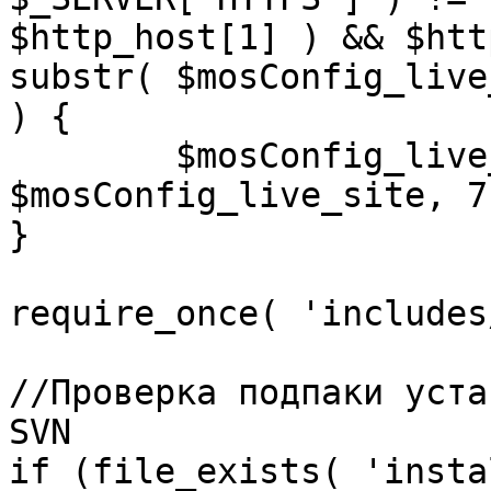
$http_host[1] ) && $htt
substr( $mosConfig_live
) {

	$mosConfig_live_site = 'https://'.substr( 
$mosConfig_live_site, 7 
}

require_once( 'includes
//Проверка подпаки уста
SVN

if (file_exists( 'insta