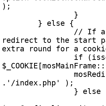
);

		}

	} else {

		// If a sessioncookie exists, 
redirect to the start p
extra round for a cooki
		if (isset( 
$_COOKIE[mosMainFrame::
		mosRedirect( $mosConfig_live_site 
.'/index.php' );

		} else {

			mosRedirect(