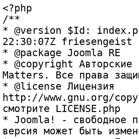
<?php

/**

* @version $Id: index.p
22:30:07Z friesengeist $
* @package Joomla RE

* @copyright Авторские 
Matters. Все права защи
* @license Лицензия 
http://www.gnu.org/copy
смотрите LICENSE.php

* Joomla! - свободное п
версия может быть измене