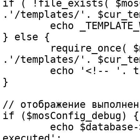
if ( !file_exists( $mos
.'/templates/'. $cur_te
	echo _TEMPLATE_WARN . $cur_template;

} else {

	require_once( $mosConfig_absolute_path 
.'/templates/'. $cur_te
	echo '<!-- '. time() .' -->';

}

// отображение выполнен
if ($mosConfig_debug) {

	echo $database->_ticker . ' queries 
executed';
