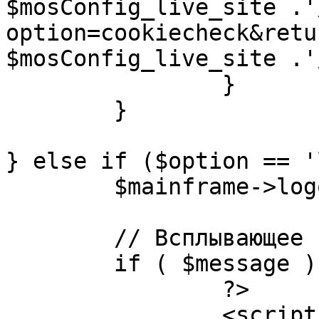
$mosConfig_live_site .'
option=cookiecheck&retu
$mosConfig_live_site .'
		}

	}

} else if ($option == '
	$mainframe->logout();

	// Всплывающее сообщение JS

	if ( $message ) {

		?>

		<script language="javascript" 