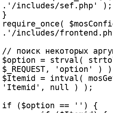
.'/includes/sef.php' );

}

require_once( $mosConfi
.'/includes/frontend.ph
// поиск некоторых аргу
$option = strval( strto
$_REQUEST, 'option' ) ) 
$Itemid = intval( mosGe
'Itemid', null ) );

if ($option == '') {
