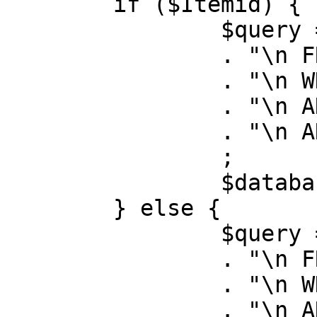
	if ($Itemid) {

		$query = "SELECT id, link"

		. "\n FROM #__menu"

		. "\n WHERE menutype = 'mainmenu'"

		. "\n AND id = " . (int) $Itemid

		. "\n AND published = 1"

		;

		$database->setQuery( $query );

	} else {

		$query = "SELECT id, link"

		. "\n FROM #__menu"

		. "\n WHERE menutype = 'mainmenu'"

		. "\n AND published = 1"
