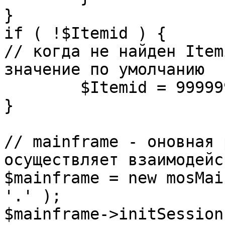
}

if ( !$Itemid ) {

// когда не найден Item
значение по умолчанию

	$Itemid = 99999999;

} 

// mainframe - оновная 
осуществляет взаимодейс
$mainframe = new mosMai
'.' );

$mainframe->initSession(