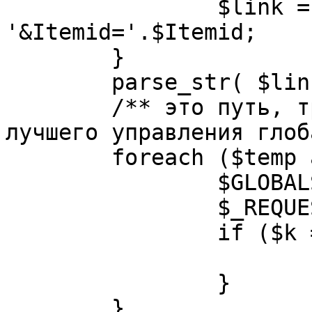
		$link = substr( $link, $pos+1 ). 
'&Itemid='.$Itemid;

	}

	parse_str( $link, $temp );

	/** это путь, требуется переделать для 
лучшего управления глоб
	foreach ($temp as $k=>$v) {

		$GLOBALS[$k] = $v;

		$_REQUEST[$k] = $v;

		if ($k == 'option') {

			$option = $v;
		}

	}
