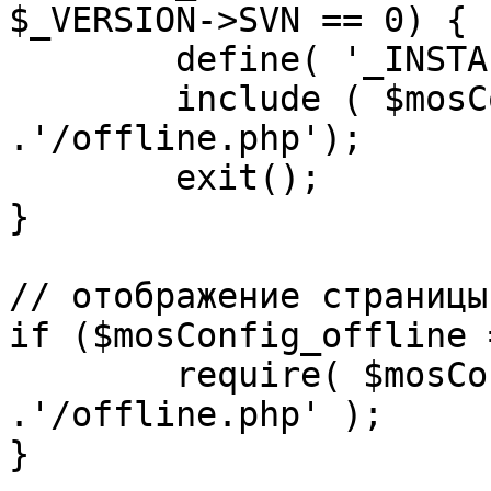
$_VERSION->SVN == 0) {

	define( '_INSTALL_CHECK', 1 );

	include ( $mosConfig_absolute_path 
.'/offline.php');

	exit();

}

// отображение страницы
if ($mosConfig_offline 
	require( $mosConfig_absolute_path 
.'/offline.php' );

}
