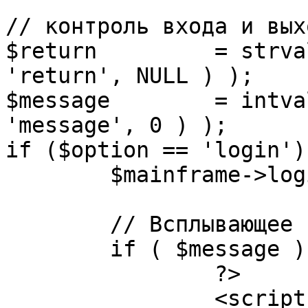
// контроль входа и вых
$return 	= strval( mosGetParam( $_REQUEST, 
'return', NULL ) );

$message 	= intval( mosGetParam( $_POST, 
'message', 0 ) );

if ($option == 'login') 
	$mainframe->login();

	// Всплывающее сообщение JS

	if ( $message ) {

		?>

		<script language="javascript" 