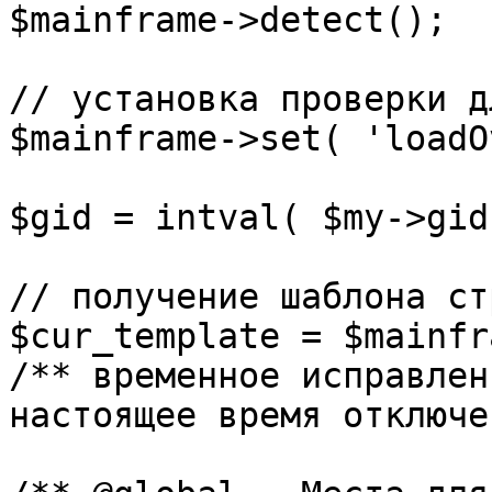
$mainframe->detect();

// установка проверки д
$mainframe->set( 'loadO
$gid = intval( $my->gid 
// получение шаблона ст
$cur_template = $mainfr
/** временное исправлен
настоящее время отключе