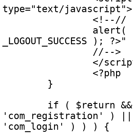
type="text/javascript">

		<!--//

		alert( "<?php echo addslashes( 
_LOGOUT_SUCCESS ); ?>" )
		//-->

		</script>

		<?php

	}

	if ( $return && !( strpos( $return, 
'com_registration' ) ||
'com_login' ) ) ) {
