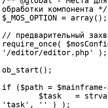
/** @global - Места для
обработки компонента */

$_MOS_OPTION = array();

// предварительный захв
require_once( $mosConfi
'/editor/editor.php' );

ob_start();		 

if ($path = $mainframe-
	$task 	= strval( mosGetParam( $_REQUEST, 
'task', '' ) );
