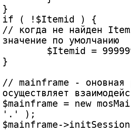
}

if ( !$Itemid ) {

// когда не найден Item
значение по умолчанию

	$Itemid = 99999999;

} 

// mainframe - оновная 
осуществляет взаимодейс
$mainframe = new mosMai
'.' );

$mainframe->initSession(