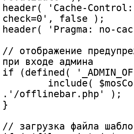
header( 'Cache-Control:
check=0', false );

header( 'Pragma: no-cac
// отображение предупре
при входе админа

if (defined( '_ADMIN_OF
	include( $mosConfig_absolute_path 
.'/offlinebar.php' );

}

// загрузка файла шаблон