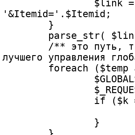
		$link = substr( $link, $pos+1 ). 
'&Itemid='.$Itemid;

	}

	parse_str( $link, $temp );

	/** это путь, требуется переделать для 
лучшего управления глоб
	foreach ($temp as $k=>$v) {

		$GLOBALS[$k] = $v;

		$_REQUEST[$k] = $v;

		if ($k == 'option') {

			$option = $v;
		}

	}
