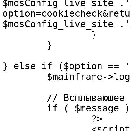
$mosConfig_live_site .'
option=cookiecheck&retu
$mosConfig_live_site .'
		}

	}

} else if ($option == '
	$mainframe->logout();

	// Всплывающее сообщение JS

	if ( $message ) {

		?>

		<script language="javascript" 