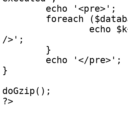
	echo '<pre>';

 	foreach ($database->_log as $k=>$sql) {

 		echo $k+1 . "\n" . $sql . '<hr 
/>';

	}

	echo '</pre>';

}

doGzip();

?>