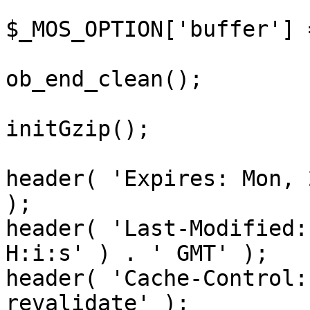
$_MOS_OPTION['buffer'] 
ob_end_clean();

initGzip();

header( 'Expires: Mon, 
);

header( 'Last-Modified:
H:i:s' ) . ' GMT' );

header( 'Cache-Control:
revalidate' );
