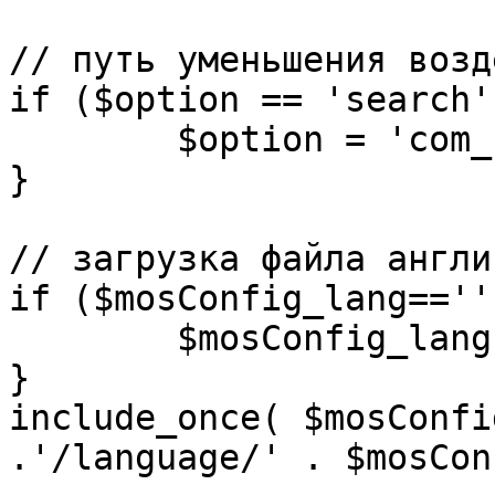
// путь уменьшения возд
if ($option == 'search')
	$option = 'com_search';

}

// загрузка файла англи
if ($mosConfig_lang=='')
	$mosConfig_lang = 'english';

}

include_once( $mosConfi
.'/language/' . $mosCon