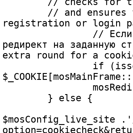
	// checks for the presence of a return url 

	// and ensures that this url is not the 
registration or login pa
		// Если sessioncookie существует, 
редирект на заданную ст
extra round for a cooki
		if (isset( 
$_COOKIE[mosMainFrame::
		mosRedirect( $return );

	} else {

			mosRedirect(
$mosConfig_live_site .'
option=cookiecheck&retu