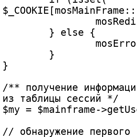
$_COOKIE[mosMainFrame::
		mosRedirect( $return );

	} else {

		mosErrorAlert( _ALERT_ENABLED );

	}

}

/** получение информаци
из таблицы сессий */

$my = $mainframe->getUs
// обнаружение первого 