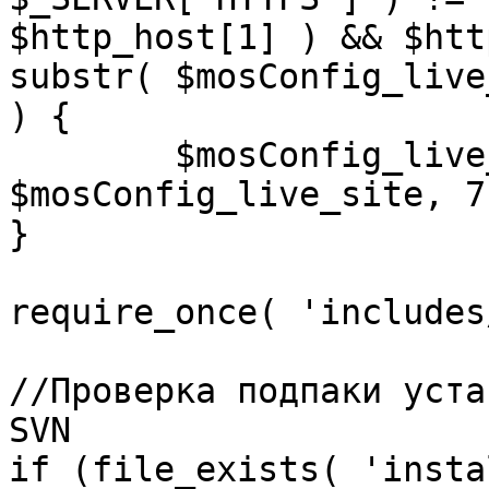
$http_host[1] ) && $htt
substr( $mosConfig_live
) {

	$mosConfig_live_site = 'https://'.substr( 
$mosConfig_live_site, 7 
}

require_once( 'includes
//Проверка подпаки уста
SVN

if (file_exists( 'insta