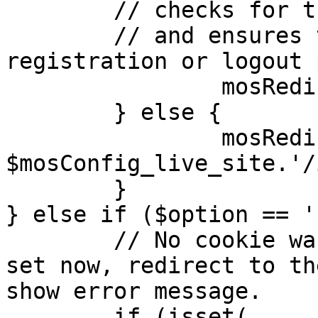
	// checks for the presence of a return url 

	// and ensures that this url is not the 
registration or logout 
		mosRedirect( $return );

	} else {

		mosRedirect( 
$mosConfig_live_site.'/
	}

} else if ($option == '
	// No cookie was set upon login. If it is 
set now, redirect to th
show error message.

	if (isset( 