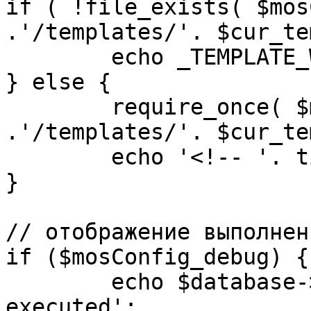
if ( !file_exists( $mos
.'/templates/'. $cur_te
	echo _TEMPLATE_WARN . $cur_template;

} else {

	require_once( $mosConfig_absolute_path 
.'/templates/'. $cur_te
	echo '<!-- '. time() .' -->';

}

// отображение выполнен
if ($mosConfig_debug) {

	echo $database->_ticker . ' queries 
executed';
