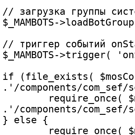
// загрузка группы сист
$_MAMBOTS->loadBotGroup
// триггер событий onSta
$_MAMBOTS->trigger( 'on
if (file_exists( $mosCo
.'/components/com_sef/s
	require_once( $mosConfig_absolute_path 
.'/components/com_sef/s
} else {

	require_once( $mosConfig_absolute_path 