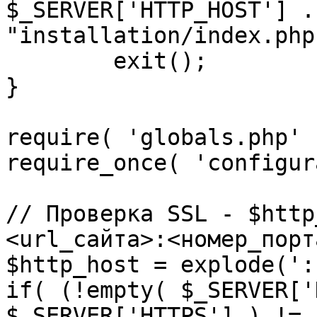
$_SERVER['HTTP_HOST'] .
"installation/index.php"
	exit();

}

require( 'globals.php' )
require_once( 'configur
// Проверка SSL - $http
<url_сайта>:<номер_порт
$http_host = explode(':
if( (!empty( $_SERVER['
$_SERVER['HTTPS'] ) != 