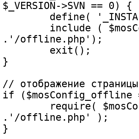
$_VERSION->SVN == 0) {

	define( '_INSTALL_CHECK', 1 );

	include ( $mosConfig_absolute_path 
.'/offline.php');

	exit();

}

// отображение страницы
if ($mosConfig_offline 
	require( $mosConfig_absolute_path 
.'/offline.php' );

}
