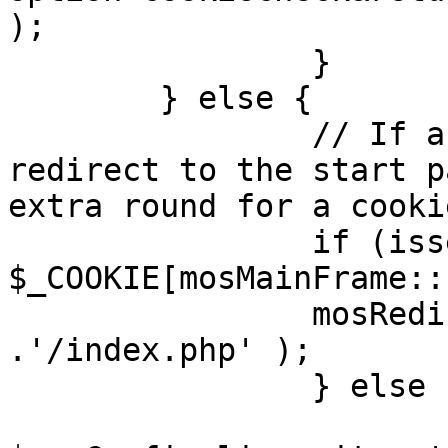
);

		}

	} else {

		// If a sessioncookie exists, 
redirect to the start p
extra round for a cooki
		if (isset( 
$_COOKIE[mosMainFrame::
		mosRedirect( $mosConfig_live_site 
.'/index.php' );

		} else {

			mosRedirect(