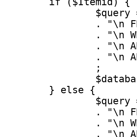
	if ($Itemid) {

		$query = "SELECT id, link"

		. "\n FROM #__menu"

		. "\n WHERE menutype = 'mainmenu'"

		. "\n AND id = " . (int) $Itemid

		. "\n AND published = 1"

		;

		$database->setQuery( $query );

	} else {

		$query = "SELECT id, link"

		. "\n FROM #__menu"

		. "\n WHERE menutype = 'mainmenu'"

		. "\n AND published = 1"
