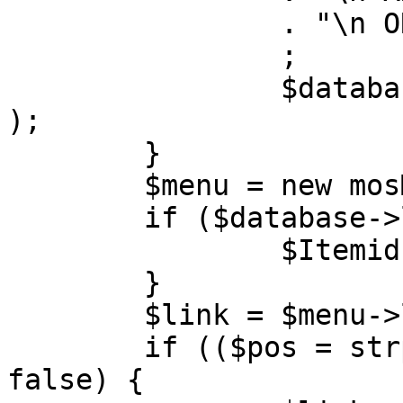
		. "\n ORDER BY parent, ordering"

		;

		$database->setQuery( $query, 0, 1 
);

	}

	$menu = new mosMenu( $database );

	if ($database->loadObject( $menu )) {

		$Itemid = $menu->id;

	}

	$link = $menu->link;

	if (($pos = strpos( $link, '?' )) !== 
false) {
