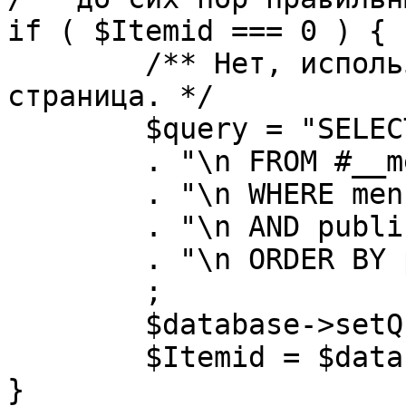
if ( $Itemid === 0 ) {

	/** Нет, используется именно главная 
страница. */

	$query = "SELECT id"

	. "\n FROM #__menu"

	. "\n WHERE menutype = 'mainmenu'"

	. "\n AND published = 1"

	. "\n ORDER BY parent, ordering"

	;

	$database->setQuery( $query, 0, 1 );

	$Itemid = $database->loadResult();

}
