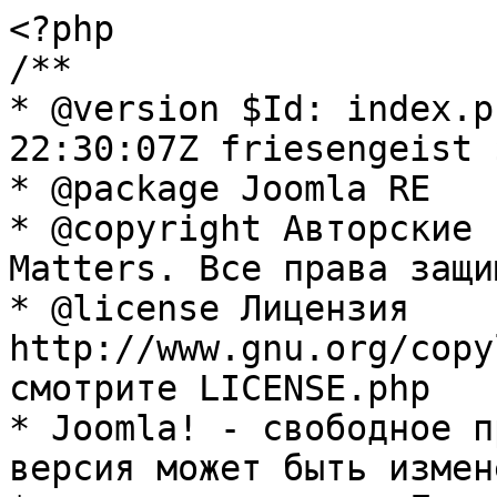
<?php

/**

* @version $Id: index.p
22:30:07Z friesengeist $
* @package Joomla RE

* @copyright Авторские 
Matters. Все права защи
* @license Лицензия 
http://www.gnu.org/copy
смотрите LICENSE.php

* Joomla! - свободное п
версия может быть измене