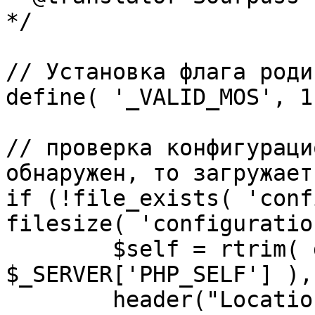
*/

// Установка флага роди
define( '_VALID_MOS', 1 
// проверка конфигураци
обнаружен, то загружает
if (!file_exists( 'conf
filesize( 'configuratio
	$self = rtrim( dirname( 
$_SERVER['PHP_SELF'] ),
	header("Location: http://" . 