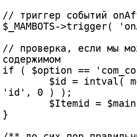
// триггер событий onAf
$_MAMBOTS->trigger( 'on
// проверка, если мы мо
содержимом

if ( $option == 'com_co
	$id = intval( mosGetParam( $_REQUEST, 
'id', 0 ) );

	$Itemid = $mainframe->getItemid( $id );

}

/** до сих пор правильн