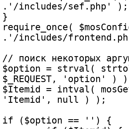
.'/includes/sef.php' );

}

require_once( $mosConfi
.'/includes/frontend.ph
// поиск некоторых аргу
$option = strval( strto
$_REQUEST, 'option' ) ) 
$Itemid = intval( mosGe
'Itemid', null ) );

if ($option == '') {
