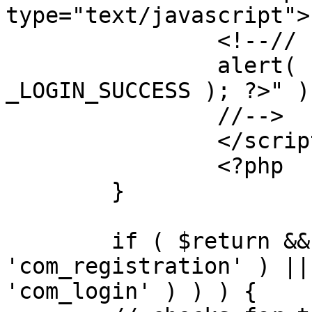
type="text/javascript">

		<!--//

		alert( "<?php echo addslashes( 
_LOGIN_SUCCESS ); ?>" );
		//-->

		</script>

		<?php

	}

	if ( $return && !( strpos( $return, 
'com_registration' ) ||
'com_login' ) ) ) {
