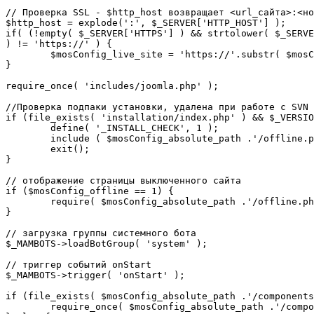
// Проверка SSL - $http_host возвращает <url_сайта>:<но
$http_host = explode(':', $_SERVER['HTTP_HOST'] );

if( (!empty( $_SERVER['HTTPS'] ) && strtolower( $_SERVE
) != 'https://' ) {

	$mosConfig_live_site = 'https://'.substr( $mosConfig_live_site, 7 );

}

require_once( 'includes/joomla.php' );

//Проверка подпаки установки, удалена при работе с SVN

if (file_exists( 'installation/index.php' ) && $_VERSIO
	define( '_INSTALL_CHECK', 1 );

	include ( $mosConfig_absolute_path .'/offline.php');

	exit();

}

// отображение страницы выключенного сайта

if ($mosConfig_offline == 1) {

	require( $mosConfig_absolute_path .'/offline.php' );

}

// загрузка группы системного бота

$_MAMBOTS->loadBotGroup( 'system' );

// триггер событий onStart

$_MAMBOTS->trigger( 'onStart' );

if (file_exists( $mosConfig_absolute_path .'/components
	require_once( $mosConfig_absolute_path .'/components/com_sef/sef.php' );
