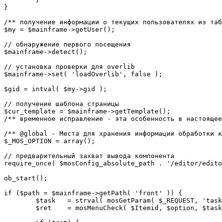
}

/** получение информации о текущих пользователях из таб
$my = $mainframe->getUser();

// обнаружение первого посещения

$mainframe->detect();

// установка проверки для overlib

$mainframe->set( 'loadOverlib', false );

$gid = intval( $my->gid );

// получение шаблона страницы

$cur_template = $mainframe->getTemplate();

/** временное исправление - эта особенность в настоящее
/** @global - Места для хранения информации обработки к
$_MOS_OPTION = array();

// предварительный захват вывода компонента

require_once( $mosConfig_absolute_path . '/editor/edito
ob_start();		 

if ($path = $mainframe->getPath( 'front' )) {

	$task 	= strval( mosGetParam( $_REQUEST, 'task', '' ) );

	$ret 	= mosMenuCheck( $Itemid, $option, $task, $gid );
