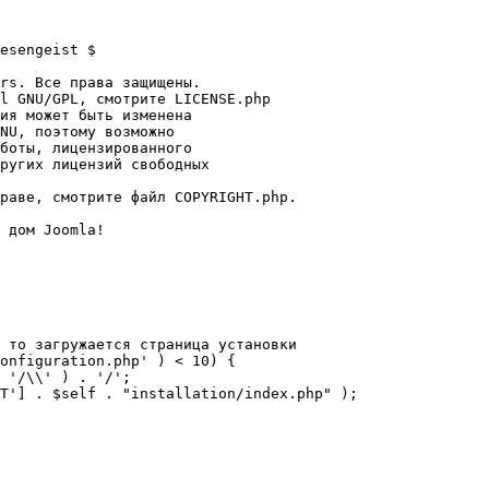
esengeist $

rs. Все права защищены.

l GNU/GPL, смотрите LICENSE.php

ия может быть изменена

NU, поэтому возможно

боты, лицензированного

ругих лицензий свободных 

раве, смотрите файл COPYRIGHT.php.

 дом Joomla!

 то загружается страница установки

onfiguration.php' ) < 10) {
