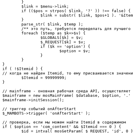
	}

	$link = $menu->link;

	if (($pos = strpos( $link, '?' )) !== false) {

		$link = substr( $link, $pos+1 ). '&Itemid='.$Itemid;

	}

	parse_str( $link, $temp );

	/** это путь, требуется переделать для лучшего управления глобальными переменными */

	foreach ($temp as $k=>$v) {

		$GLOBALS[$k] = $v;

		$_REQUEST[$k] = $v;

		if ($k == 'option') {

			$option = $v;

		}

	}

}

if ( !$Itemid ) {

// когда не найден Itemid, то ему присваивается значени
	$Itemid = 99999999;

} 

// mainframe - оновная рабочая среда API, осуществляет 
$mainframe = new mosMainFrame( $database, $option, '.' 
$mainframe->initSession();

// триггер событий onAfterStart

$_MAMBOTS->trigger( 'onAfterStart' );

// проверка, если мы можем найти Itemid в содержимом

if ( $option == 'com_content' && $Itemid === 0 ) {

	$id = intval( mosGetParam( $_REQUEST, 'id', 0 ) );
