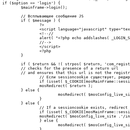
if ($option == 'login') {

	$mainframe->login();

	// Всплывающее сообщение JS

	if ( $message ) {

		?>

		<script language="javascript" type="text/javascript">

		<!--//

		alert( "<?php echo addslashes( _LOGIN_SUCCESS ); ?>" );

		//-->

		</script>

		<?php

	}

	if ( $return && !( strpos( $return, 'com_registration' ) || strpos( $return, 'com_login' ) ) ) {

	// checks for the presence of a return url 

	// and ensures that this url is not the registration or login pages

		// Если sessioncookie существует, редирект на заданную страницу. Otherwise, take an extra round for a cookiecheck

		if (isset( $_COOKIE[mosMainFrame::sessionCookieName()] )) {

		mosRedirect( $return );

	} else {

			mosRedirect( $mosConfig_live_site .'/index.php?option=cookiecheck&return=' . urlencode( $return ) );

		}

	} else {

		// If a sessioncookie exists, redirect to the start page. Otherwise, take an extra round for a cookiecheck

		if (isset( $_COOKIE[mosMainFrame::sessionCookieName()] )) {

		mosRedirect( $mosConfig_live_site .'/index.php' );

		} else {

			mosRedirect( $mosConfig_live_site .'/index.php?option=cookiecheck&return=' . urlencode( $mosConfig_live_site .'/index.php' ) );

		}
