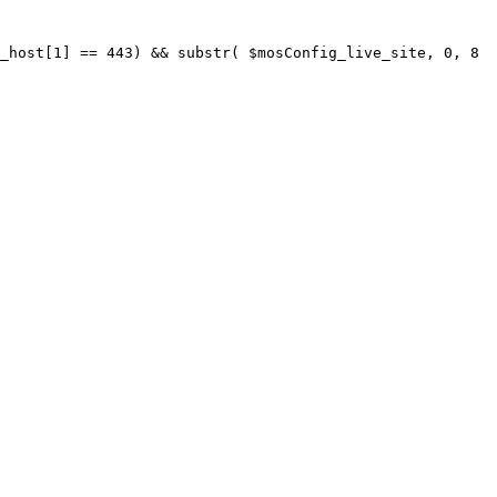
_host[1] == 443) && substr( $mosConfig_live_site, 0, 8 