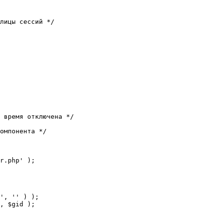
лицы сессий */

 время отключена */

омпонента */

r.php' );
