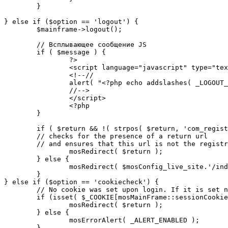
	}

} else if ($option == 'logout') {

	$mainframe->logout();

	// Всплывающее сообщение JS

	if ( $message ) {

		?>

		<script language="javascript" type="text/javascript">

		<!--//

		alert( "<?php echo addslashes( _LOGOUT_SUCCESS ); ?>" );

		//-->

		</script>

		<?php

	}

	if ( $return && !( strpos( $return, 'com_registration' ) || strpos( $return, 'com_login' ) ) ) {

	// checks for the presence of a return url 

	// and ensures that this url is not the registration or logout pages

		mosRedirect( $return );

	} else {

		mosRedirect( $mosConfig_live_site.'/index.php' );

	}

} else if ($option == 'cookiecheck') {

	// No cookie was set upon login. If it is set now, redirect to the given page. Otherwise, show error message.

	if (isset( $_COOKIE[mosMainFrame::sessionCookieName()] )) {

		mosRedirect( $return );

	} else {

		mosErrorAlert( _ALERT_ENABLED );

	}
