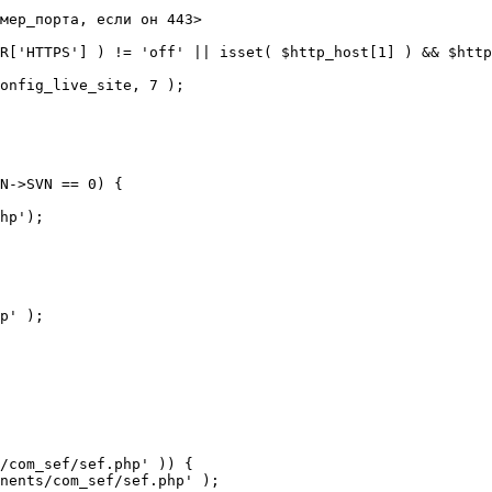
мер_порта, если он 443>

R['HTTPS'] ) != 'off' || isset( $http_host[1] ) && $http
N->SVN == 0) {

/com_sef/sef.php' )) {
