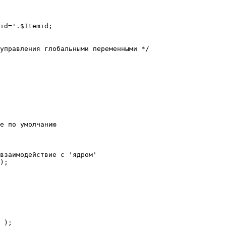
е по умолчанию

взаимодействие с 'ядром'

);
