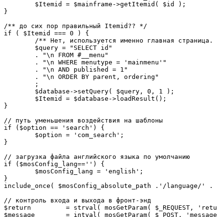
	$Itemid = $mainframe->getItemid( $id );

}

/** до сих пор правильный Itemid?? */

if ( $Itemid === 0 ) {

	/** Нет, используется именно главная страница. */

	$query = "SELECT id"

	. "\n FROM #__menu"

	. "\n WHERE menutype = 'mainmenu'"

	. "\n AND published = 1"

	. "\n ORDER BY parent, ordering"

	;

	$database->setQuery( $query, 0, 1 );

	$Itemid = $database->loadResult();

}

// путь уменьшения воздействия на шаблоны

if ($option == 'search') {

	$option = 'com_search';

}

// загрузка файла английского языка по умолчанию

if ($mosConfig_lang=='') {

	$mosConfig_lang = 'english';

}

include_once( $mosConfig_absolute_path .'/language/' . 
// контроль входа и выхода в фронт-энд 

$return 	= strval( mosGetParam( $_REQUEST, 'return', NULL ) );

$message 	= intval( mosGetParam( $_POST, 'message', 0 ) );
