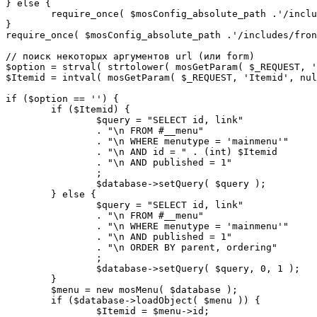
} else {

	require_once( $mosConfig_absolute_path .'/includes/sef.php' );

}

require_once( $mosConfig_absolute_path .'/includes/fron
// поиск некоторых аргументов url (или form)

$option = strval( strtolower( mosGetParam( $_REQUEST, '
$Itemid = intval( mosGetParam( $_REQUEST, 'Itemid', nul
if ($option == '') {

	if ($Itemid) {

		$query = "SELECT id, link"

		. "\n FROM #__menu"

		. "\n WHERE menutype = 'mainmenu'"

		. "\n AND id = " . (int) $Itemid

		. "\n AND published = 1"

		;

		$database->setQuery( $query );

	} else {

		$query = "SELECT id, link"

		. "\n FROM #__menu"

		. "\n WHERE menutype = 'mainmenu'"

		. "\n AND published = 1"

		. "\n ORDER BY parent, ordering"

		;

		$database->setQuery( $query, 0, 1 );

	}

	$menu = new mosMenu( $database );

	if ($database->loadObject( $menu )) {

		$Itemid = $menu->id;
