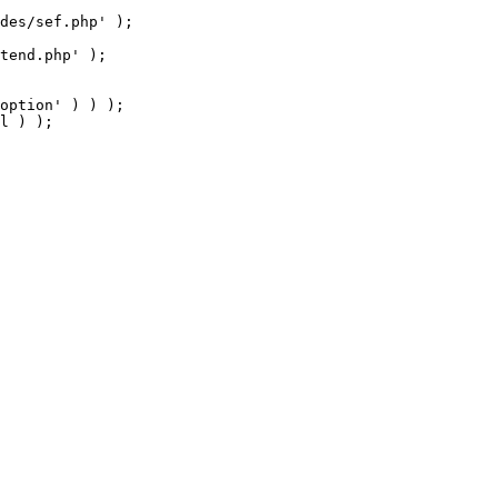
tend.php' );

option' ) ) );

l ) );
