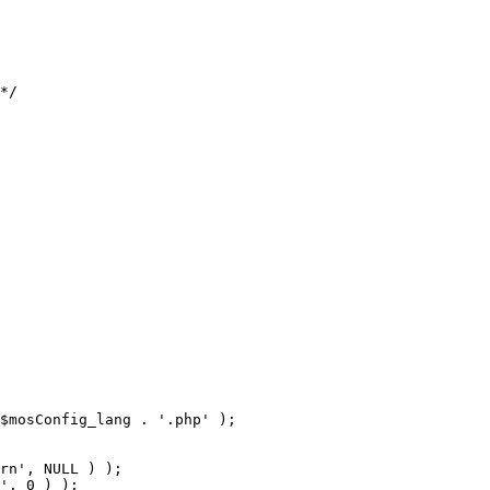
$mosConfig_lang . '.php' );
