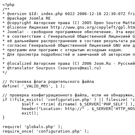
<?php

/**

* @version $Id: index.php 6022 2006-12-18 22:30:07Z fri
* @package Joomla RE

* @copyright Авторские права (C) 2005 Open Source Matte
* @license Лицензия http://www.gnu.org/copyleft/gpl.htm
* Joomla! - свободное программное обеспечение. Эта верс
* в соответствии с Генеральной Общественной Лицензией G
* её дальнейшее распространение в составе результата ра
* согласно Генеральной Общественной Лицензией GNU или д
* программ или программ с открытым исходным кодом.

* Для просмотра подробностей и замечаний об авторском п
* 

* @localized Авторские права (C) 2006 Joom.Ru - Русский
* @translator Sourpuss (sourpuss@mail.ru)

*/

// Установка флага родительского файла 

define( '_VALID_MOS', 1 );

// проверка конфигурационного файла, если не обнаружен,
if (!file_exists( 'configuration.php' ) || filesize( 'c
	$self = rtrim( dirname( $_SERVER['PHP_SELF'] ), '/\\' ) . '/';

	header("Location: http://" . $_SERVER['HTTP_HOST'] . $self . "installation/index.php" );

	exit();

}

require( 'globals.php' );

require_once( 'configuration.php' );
