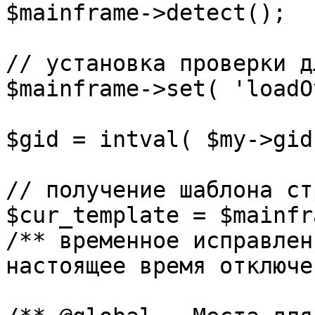
$mainframe->detect();

// установка проверки д
$mainframe->set( 'loadO
$gid = intval( $my->gid 
// получение шаблона ст
$cur_template = $mainfr
/** временное исправлен
настоящее время отключе