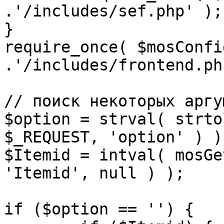
.'/includes/sef.php' );

}

require_once( $mosConfi
.'/includes/frontend.ph
// поиск некоторых аргу
$option = strval( strto
$_REQUEST, 'option' ) ) 
$Itemid = intval( mosGe
'Itemid', null ) );

if ($option == '') {
