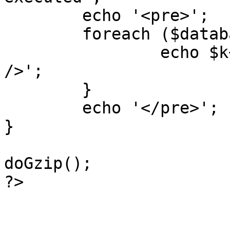
	echo '<pre>';

 	foreach ($database->_log as $k=>$sql) {

 		echo $k+1 . "\n" . $sql . '<hr 
/>';

	}

	echo '</pre>';

}

doGzip();

?>