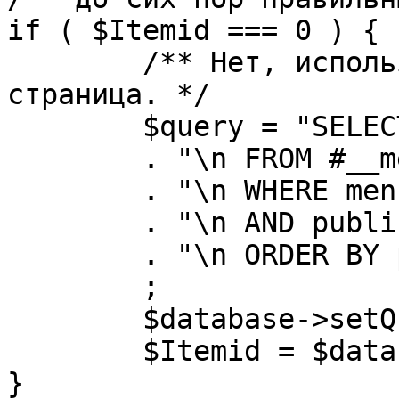
if ( $Itemid === 0 ) {

	/** Нет, используется именно главная 
страница. */

	$query = "SELECT id"

	. "\n FROM #__menu"

	. "\n WHERE menutype = 'mainmenu'"

	. "\n AND published = 1"

	. "\n ORDER BY parent, ordering"

	;

	$database->setQuery( $query, 0, 1 );

	$Itemid = $database->loadResult();

}
