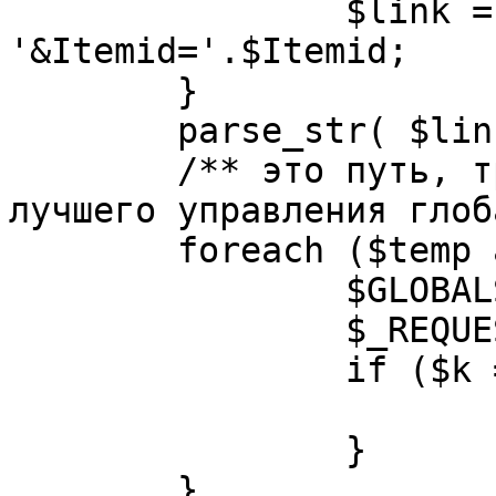
		$link = substr( $link, $pos+1 ). 
'&Itemid='.$Itemid;

	}

	parse_str( $link, $temp );

	/** это путь, требуется переделать для 
лучшего управления глоб
	foreach ($temp as $k=>$v) {

		$GLOBALS[$k] = $v;

		$_REQUEST[$k] = $v;

		if ($k == 'option') {

			$option = $v;
		}

	}
