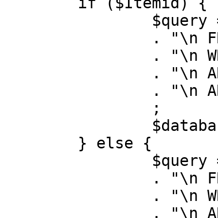
	if ($Itemid) {

		$query = "SELECT id, link"

		. "\n FROM #__menu"

		. "\n WHERE menutype = 'mainmenu'"

		. "\n AND id = " . (int) $Itemid

		. "\n AND published = 1"

		;

		$database->setQuery( $query );

	} else {

		$query = "SELECT id, link"

		. "\n FROM #__menu"

		. "\n WHERE menutype = 'mainmenu'"

		. "\n AND published = 1"
