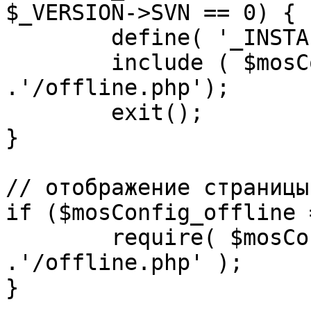
$_VERSION->SVN == 0) {

	define( '_INSTALL_CHECK', 1 );

	include ( $mosConfig_absolute_path 
.'/offline.php');

	exit();

}

// отображение страницы
if ($mosConfig_offline 
	require( $mosConfig_absolute_path 
.'/offline.php' );

}
