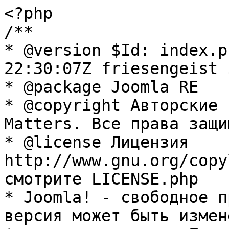
<?php

/**

* @version $Id: index.p
22:30:07Z friesengeist $
* @package Joomla RE

* @copyright Авторские 
Matters. Все права защи
* @license Лицензия 
http://www.gnu.org/copy
смотрите LICENSE.php

* Joomla! - свободное п
версия может быть измене