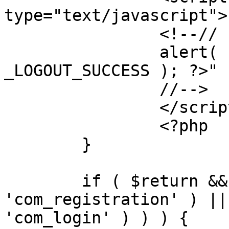
type="text/javascript">

		<!--//

		alert( "<?php echo addslashes( 
_LOGOUT_SUCCESS ); ?>" )
		//-->

		</script>

		<?php

	}

	if ( $return && !( strpos( $return, 
'com_registration' ) ||
'com_login' ) ) ) {
