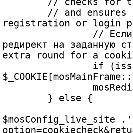
	// checks for the presence of a return url 

	// and ensures that this url is not the 
registration or login pa
		// Если sessioncookie существует, 
редирект на заданную ст
extra round for a cooki
		if (isset( 
$_COOKIE[mosMainFrame::
		mosRedirect( $return );

	} else {

			mosRedirect(
$mosConfig_live_site .'
option=cookiecheck&retu