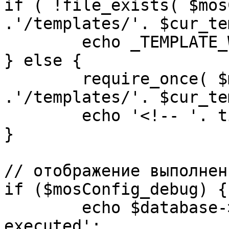
if ( !file_exists( $mos
.'/templates/'. $cur_te
	echo _TEMPLATE_WARN . $cur_template;

} else {

	require_once( $mosConfig_absolute_path 
.'/templates/'. $cur_te
	echo '<!-- '. time() .' -->';

}

// отображение выполнен
if ($mosConfig_debug) {

	echo $database->_ticker . ' queries 
executed';
