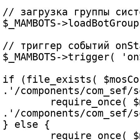
// загрузка группы сист
$_MAMBOTS->loadBotGroup
// триггер событий onSta
$_MAMBOTS->trigger( 'on
if (file_exists( $mosCo
.'/components/com_sef/s
	require_once( $mosConfig_absolute_path 
.'/components/com_sef/s
} else {

	require_once( $mosConfig_absolute_path 