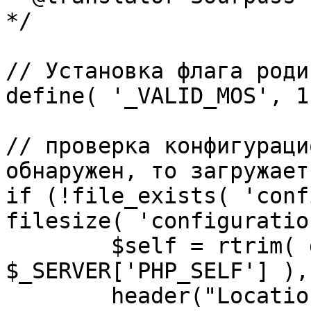
*/

// Установка флага роди
define( '_VALID_MOS', 1 
// проверка конфигураци
обнаружен, то загружает
if (!file_exists( 'conf
filesize( 'configuratio
	$self = rtrim( dirname( 
$_SERVER['PHP_SELF'] ),
	header("Location: http://" . 