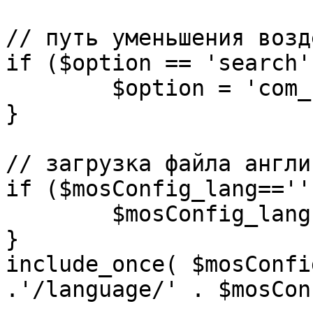
// путь уменьшения возд
if ($option == 'search')
	$option = 'com_search';

}

// загрузка файла англи
if ($mosConfig_lang=='')
	$mosConfig_lang = 'english';

}

include_once( $mosConfi
.'/language/' . $mosCon