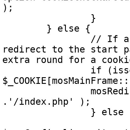
);

		}

	} else {

		// If a sessioncookie exists, 
redirect to the start p
extra round for a cooki
		if (isset( 
$_COOKIE[mosMainFrame::
		mosRedirect( $mosConfig_live_site 
.'/index.php' );

		} else {

			mosRedirect(