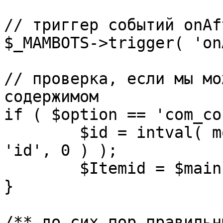
// триггер событий onAf
$_MAMBOTS->trigger( 'on
// проверка, если мы мо
содержимом

if ( $option == 'com_co
	$id = intval( mosGetParam( $_REQUEST, 
'id', 0 ) );

	$Itemid = $mainframe->getItemid( $id );

}

/** до сих пор правильн