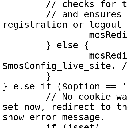
	// checks for the presence of a return url 

	// and ensures that this url is not the 
registration or logout 
		mosRedirect( $return );

	} else {

		mosRedirect( 
$mosConfig_live_site.'/
	}

} else if ($option == '
	// No cookie was set upon login. If it is 
set now, redirect to th
show error message.

	if (isset( 