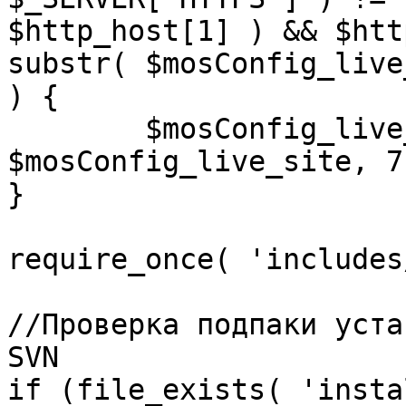
$http_host[1] ) && $htt
substr( $mosConfig_live
) {

	$mosConfig_live_site = 'https://'.substr( 
$mosConfig_live_site, 7 
}

require_once( 'includes
//Проверка подпаки уста
SVN

if (file_exists( 'insta