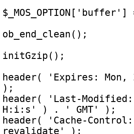
$_MOS_OPTION['buffer'] 
ob_end_clean();

initGzip();

header( 'Expires: Mon, 
);

header( 'Last-Modified:
H:i:s' ) . ' GMT' );

header( 'Cache-Control:
revalidate' );
