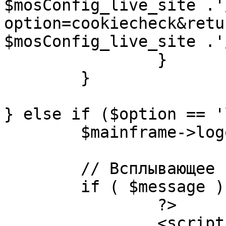
$mosConfig_live_site .'
option=cookiecheck&retu
$mosConfig_live_site .'
		}

	}

} else if ($option == '
	$mainframe->logout();

	// Всплывающее сообщение JS

	if ( $message ) {

		?>

		<script language="javascript" 