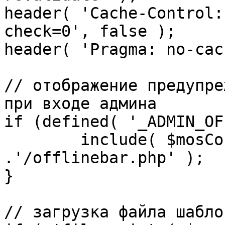
header( 'Cache-Control:
check=0', false );

header( 'Pragma: no-cac
// отображение предупре
при входе админа

if (defined( '_ADMIN_OF
	include( $mosConfig_absolute_path 
.'/offlinebar.php' );

}

// загрузка файла шаблон