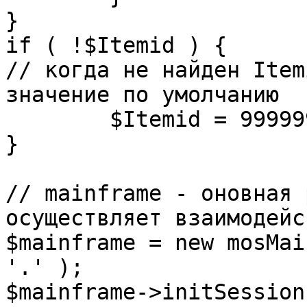
}

if ( !$Itemid ) {

// когда не найден Item
значение по умолчанию

	$Itemid = 99999999;

} 

// mainframe - оновная 
осуществляет взаимодейс
$mainframe = new mosMai
'.' );

$mainframe->initSession(