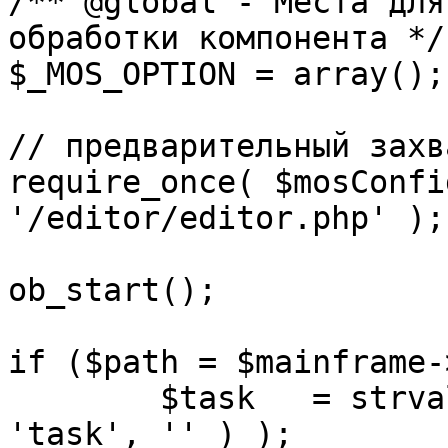
/** @global - Места для
обработки компонента */

$_MOS_OPTION = array();

// предварительный захв
require_once( $mosConfi
'/editor/editor.php' );

ob_start();		 

if ($path = $mainframe-
	$task 	= strval( mosGetParam( $_REQUEST, 
'task', '' ) );
