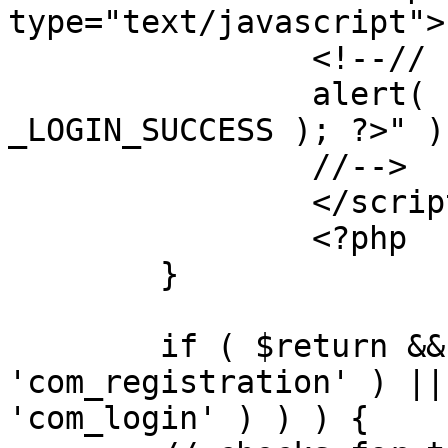
type="text/javascript">

		<!--//

		alert( "<?php echo addslashes( 
_LOGIN_SUCCESS ); ?>" );
		//-->

		</script>

		<?php

	}

	if ( $return && !( strpos( $return, 
'com_registration' ) ||
'com_login' ) ) ) {
