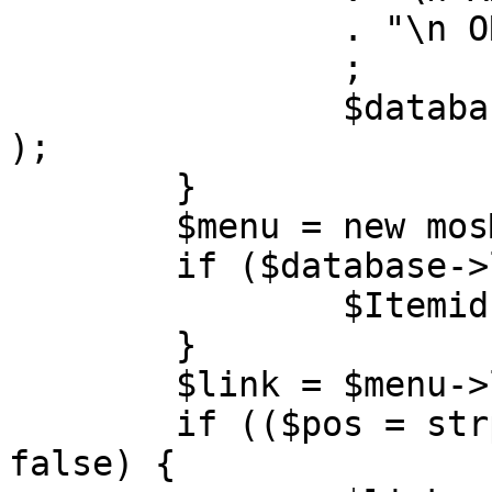
		. "\n ORDER BY parent, ordering"

		;

		$database->setQuery( $query, 0, 1 
);

	}

	$menu = new mosMenu( $database );

	if ($database->loadObject( $menu )) {

		$Itemid = $menu->id;

	}

	$link = $menu->link;

	if (($pos = strpos( $link, '?' )) !== 
false) {
