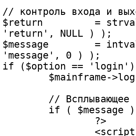
// контроль входа и вых
$return 	= strval( mosGetParam( $_REQUEST, 
'return', NULL ) );

$message 	= intval( mosGetParam( $_POST, 
'message', 0 ) );

if ($option == 'login') 
	$mainframe->login();

	// Всплывающее сообщение JS

	if ( $message ) {

		?>

		<script language="javascript" 