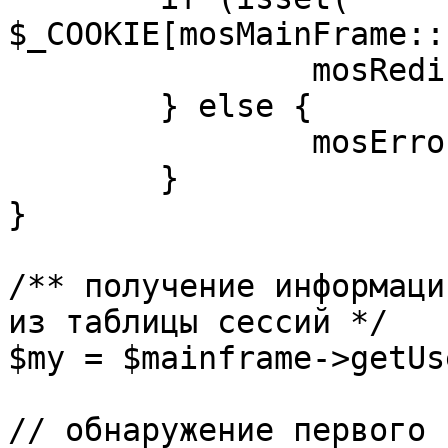
$_COOKIE[mosMainFrame::
		mosRedirect( $return );

	} else {

		mosErrorAlert( _ALERT_ENABLED );

	}

}

/** получение информаци
из таблицы сессий */

$my = $mainframe->getUs
// обнаружение первого 