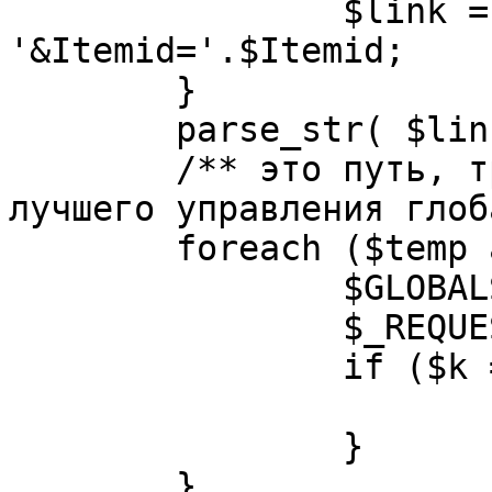
		$link = substr( $link, $pos+1 ). 
'&Itemid='.$Itemid;

	}

	parse_str( $link, $temp );

	/** это путь, требуется переделать для 
лучшего управления глоб
	foreach ($temp as $k=>$v) {

		$GLOBALS[$k] = $v;

		$_REQUEST[$k] = $v;

		if ($k == 'option') {

			$option = $v;
		}

	}
