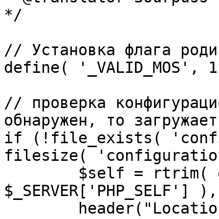
*/

// Установка флага роди
define( '_VALID_MOS', 1 
// проверка конфигураци
обнаружен, то загружает
if (!file_exists( 'conf
filesize( 'configuratio
	$self = rtrim( dirname( 
$_SERVER['PHP_SELF'] ),
	header("Location: http://" . 