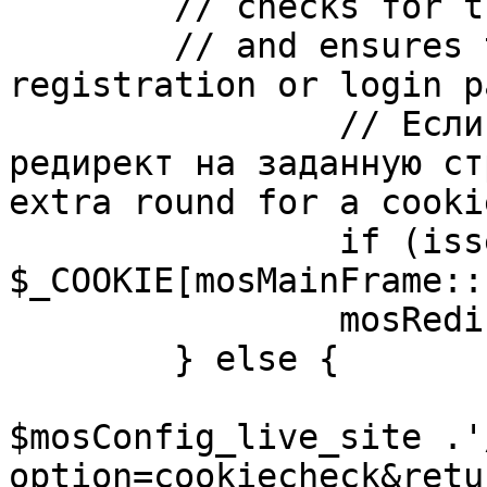
	// checks for the presence of a return url 

	// and ensures that this url is not the 
registration or login pa
		// Если sessioncookie существует, 
редирект на заданную ст
extra round for a cooki
		if (isset( 
$_COOKIE[mosMainFrame::
		mosRedirect( $return );

	} else {

			mosRedirect(
$mosConfig_live_site .'
option=cookiecheck&retu