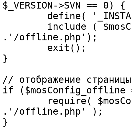
$_VERSION->SVN == 0) {

	define( '_INSTALL_CHECK', 1 );

	include ( $mosConfig_absolute_path 
.'/offline.php');

	exit();

}

// отображение страницы
if ($mosConfig_offline 
	require( $mosConfig_absolute_path 
.'/offline.php' );

}
