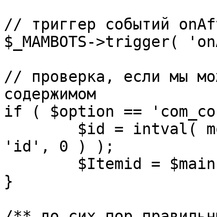
// триггер событий onAf
$_MAMBOTS->trigger( 'on
// проверка, если мы мо
содержимом

if ( $option == 'com_co
	$id = intval( mosGetParam( $_REQUEST, 
'id', 0 ) );

	$Itemid = $mainframe->getItemid( $id );

}

/** до сих пор правильн