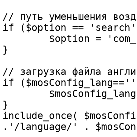
// путь уменьшения возд
if ($option == 'search')
	$option = 'com_search';

}

// загрузка файла англи
if ($mosConfig_lang=='')
	$mosConfig_lang = 'english';

}

include_once( $mosConfi
.'/language/' . $mosCon