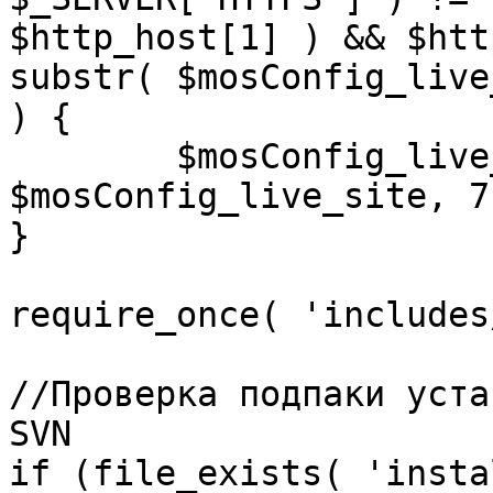
$http_host[1] ) && $htt
substr( $mosConfig_live
) {

	$mosConfig_live_site = 'https://'.substr( 
$mosConfig_live_site, 7 
}

require_once( 'includes
//Проверка подпаки уста
SVN

if (file_exists( 'insta