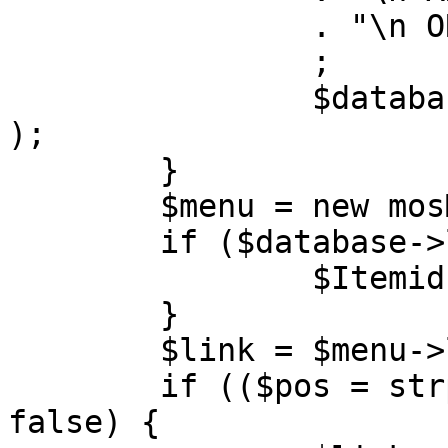
		. "\n ORDER BY parent, ordering"

		;

		$database->setQuery( $query, 0, 1 
);

	}

	$menu = new mosMenu( $database );

	if ($database->loadObject( $menu )) {

		$Itemid = $menu->id;

	}

	$link = $menu->link;

	if (($pos = strpos( $link, '?' )) !== 
false) {
