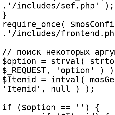
.'/includes/sef.php' );

}

require_once( $mosConfi
.'/includes/frontend.ph
// поиск некоторых аргу
$option = strval( strto
$_REQUEST, 'option' ) ) 
$Itemid = intval( mosGe
'Itemid', null ) );

if ($option == '') {
