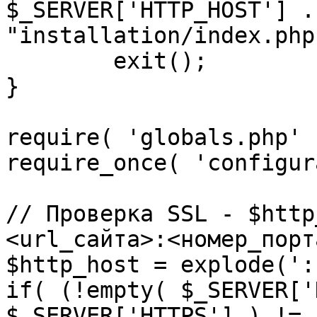
$_SERVER['HTTP_HOST'] .
"installation/index.php"
	exit();

}

require( 'globals.php' )
require_once( 'configur
// Проверка SSL - $http
<url_сайта>:<номер_порт
$http_host = explode(':
if( (!empty( $_SERVER['
$_SERVER['HTTPS'] ) != 