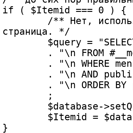
if ( $Itemid === 0 ) {

	/** Нет, используется именно главная 
страница. */

	$query = "SELECT id"

	. "\n FROM #__menu"

	. "\n WHERE menutype = 'mainmenu'"

	. "\n AND published = 1"

	. "\n ORDER BY parent, ordering"

	;

	$database->setQuery( $query, 0, 1 );

	$Itemid = $database->loadResult();

}
