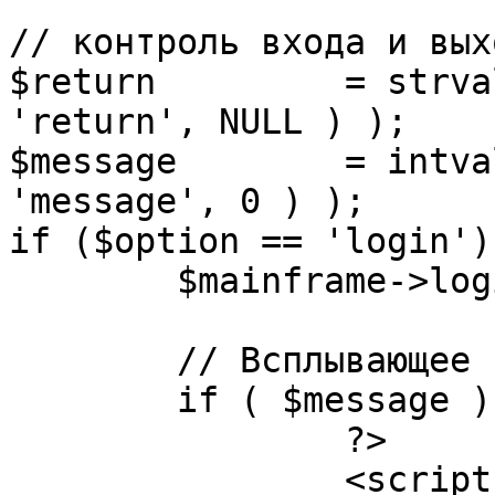
// контроль входа и вых
$return 	= strval( mosGetParam( $_REQUEST, 
'return', NULL ) );

$message 	= intval( mosGetParam( $_POST, 
'message', 0 ) );

if ($option == 'login') 
	$mainframe->login();

	// Всплывающее сообщение JS

	if ( $message ) {

		?>

		<script language="javascript" 