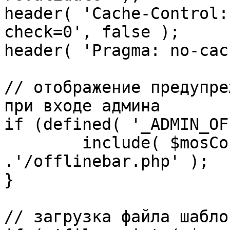
header( 'Cache-Control:
check=0', false );

header( 'Pragma: no-cac
// отображение предупре
при входе админа

if (defined( '_ADMIN_OF
	include( $mosConfig_absolute_path 
.'/offlinebar.php' );

}

// загрузка файла шаблон