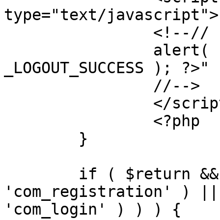
type="text/javascript">

		<!--//

		alert( "<?php echo addslashes( 
_LOGOUT_SUCCESS ); ?>" )
		//-->

		</script>

		<?php

	}

	if ( $return && !( strpos( $return, 
'com_registration' ) ||
'com_login' ) ) ) {
