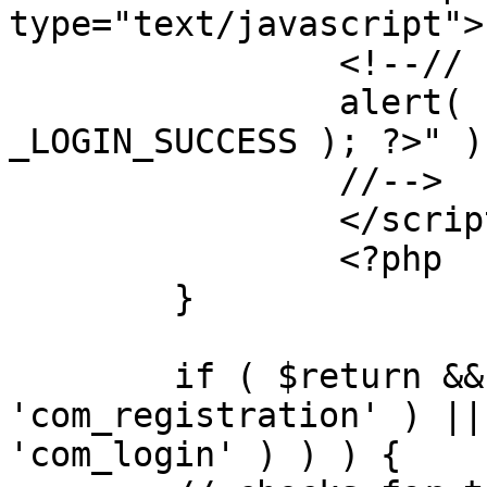
type="text/javascript">

		<!--//

		alert( "<?php echo addslashes( 
_LOGIN_SUCCESS ); ?>" );
		//-->

		</script>

		<?php

	}

	if ( $return && !( strpos( $return, 
'com_registration' ) ||
'com_login' ) ) ) {
