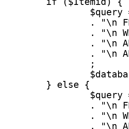
	if ($Itemid) {

		$query = "SELECT id, link"

		. "\n FROM #__menu"

		. "\n WHERE menutype = 'mainmenu'"

		. "\n AND id = " . (int) $Itemid

		. "\n AND published = 1"

		;

		$database->setQuery( $query );

	} else {

		$query = "SELECT id, link"

		. "\n FROM #__menu"

		. "\n WHERE menutype = 'mainmenu'"

		. "\n AND published = 1"
