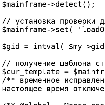
$mainframe->detect();

// установка проверки д
$mainframe->set( 'loadO
$gid = intval( $my->gid 
// получение шаблона ст
$cur_template = $mainfr
/** временное исправлен
настоящее время отключе