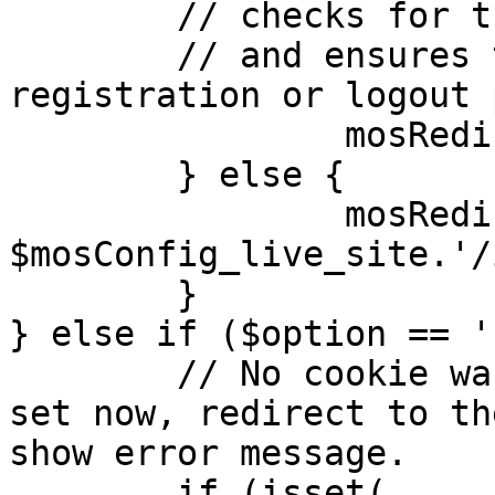
	// checks for the presence of a return url 

	// and ensures that this url is not the 
registration or logout 
		mosRedirect( $return );

	} else {

		mosRedirect( 
$mosConfig_live_site.'/
	}

} else if ($option == '
	// No cookie was set upon login. If it is 
set now, redirect to th
show error message.

	if (isset( 