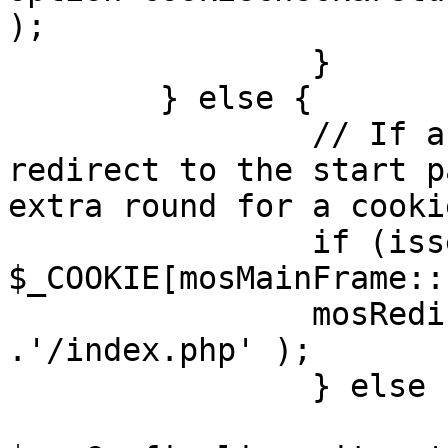
);

		}

	} else {

		// If a sessioncookie exists, 
redirect to the start p
extra round for a cooki
		if (isset( 
$_COOKIE[mosMainFrame::
		mosRedirect( $mosConfig_live_site 
.'/index.php' );

		} else {

			mosRedirect(