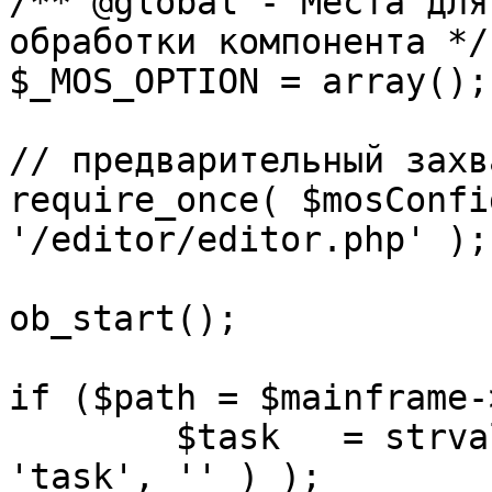
/** @global - Места для
обработки компонента */

$_MOS_OPTION = array();

// предварительный захв
require_once( $mosConfi
'/editor/editor.php' );

ob_start();		 

if ($path = $mainframe-
	$task 	= strval( mosGetParam( $_REQUEST, 
'task', '' ) );
