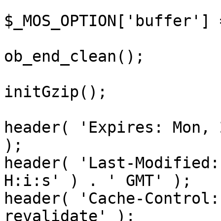
$_MOS_OPTION['buffer'] 
ob_end_clean();

initGzip();

header( 'Expires: Mon, 
);

header( 'Last-Modified:
H:i:s' ) . ' GMT' );

header( 'Cache-Control:
revalidate' );
