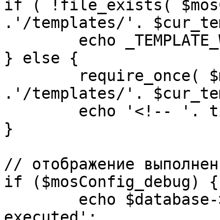
if ( !file_exists( $mos
.'/templates/'. $cur_te
	echo _TEMPLATE_WARN . $cur_template;

} else {

	require_once( $mosConfig_absolute_path 
.'/templates/'. $cur_te
	echo '<!-- '. time() .' -->';

}

// отображение выполнен
if ($mosConfig_debug) {

	echo $database->_ticker . ' queries 
executed';
