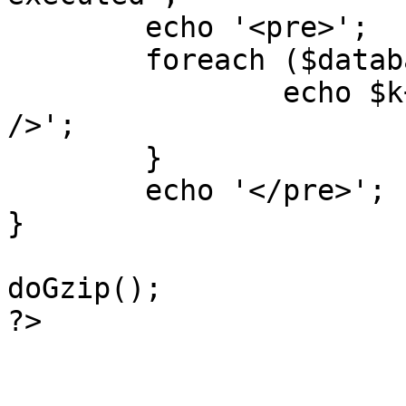
	echo '<pre>';

 	foreach ($database->_log as $k=>$sql) {

 		echo $k+1 . "\n" . $sql . '<hr 
/>';

	}

	echo '</pre>';

}

doGzip();

?>