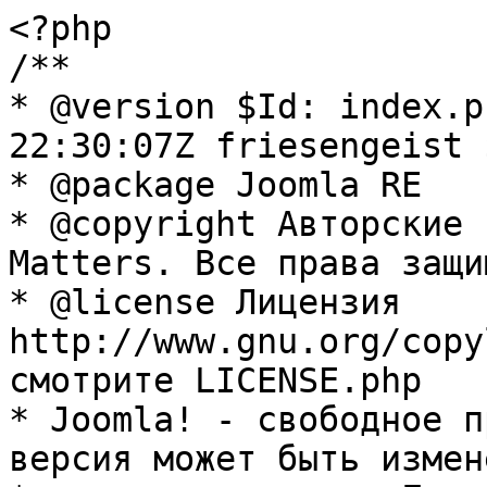
<?php

/**

* @version $Id: index.p
22:30:07Z friesengeist $
* @package Joomla RE

* @copyright Авторские 
Matters. Все права защи
* @license Лицензия 
http://www.gnu.org/copy
смотрите LICENSE.php

* Joomla! - свободное п
версия может быть измене