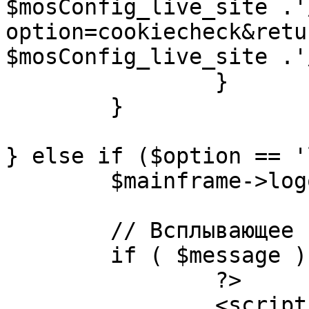
$mosConfig_live_site .'
option=cookiecheck&retu
$mosConfig_live_site .'
		}

	}

} else if ($option == '
	$mainframe->logout();

	// Всплывающее сообщение JS

	if ( $message ) {

		?>

		<script language="javascript" 