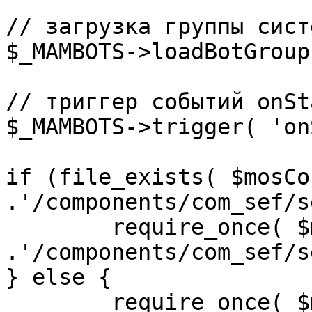
// загрузка группы сист
$_MAMBOTS->loadBotGroup
// триггер событий onSta
$_MAMBOTS->trigger( 'on
if (file_exists( $mosCo
.'/components/com_sef/s
	require_once( $mosConfig_absolute_path 
.'/components/com_sef/s
} else {

	require_once( $mosConfig_absolute_path 