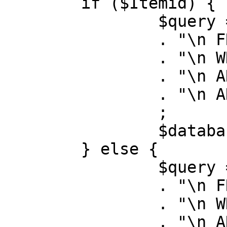
	if ($Itemid) {

		$query = "SELECT id, link"

		. "\n FROM #__menu"

		. "\n WHERE menutype = 'mainmenu'"

		. "\n AND id = " . (int) $Itemid

		. "\n AND published = 1"

		;

		$database->setQuery( $query );

	} else {

		$query = "SELECT id, link"

		. "\n FROM #__menu"

		. "\n WHERE menutype = 'mainmenu'"

		. "\n AND published = 1"
