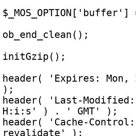
$_MOS_OPTION['buffer'] 
ob_end_clean();

initGzip();

header( 'Expires: Mon, 
);

header( 'Last-Modified:
H:i:s' ) . ' GMT' );

header( 'Cache-Control:
revalidate' );
