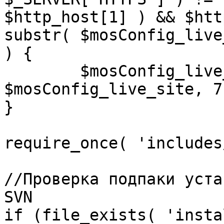
$http_host[1] ) && $htt
substr( $mosConfig_live
) {

	$mosConfig_live_site = 'https://'.substr( 
$mosConfig_live_site, 7 
}

require_once( 'includes
//Проверка подпаки уста
SVN

if (file_exists( 'insta