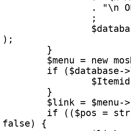
		. "\n ORDER BY parent, ordering"

		;

		$database->setQuery( $query, 0, 1 
);

	}

	$menu = new mosMenu( $database );

	if ($database->loadObject( $menu )) {

		$Itemid = $menu->id;

	}

	$link = $menu->link;

	if (($pos = strpos( $link, '?' )) !== 
false) {
