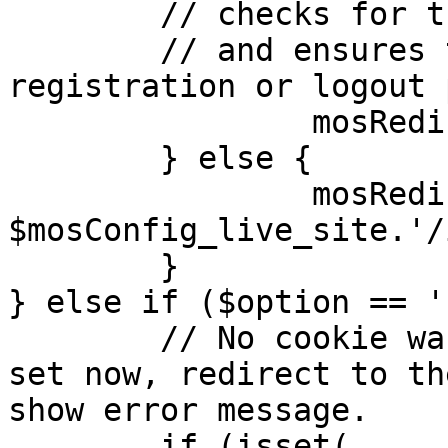
	// checks for the presence of a return url 

	// and ensures that this url is not the 
registration or logout 
		mosRedirect( $return );

	} else {

		mosRedirect( 
$mosConfig_live_site.'/
	}

} else if ($option == '
	// No cookie was set upon login. If it is 
set now, redirect to th
show error message.

	if (isset( 