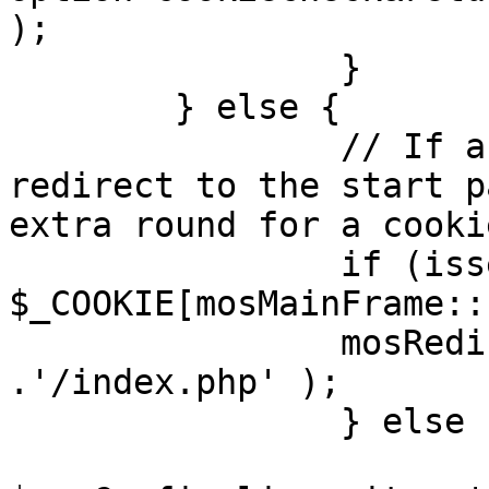
);

		}

	} else {

		// If a sessioncookie exists, 
redirect to the start p
extra round for a cooki
		if (isset( 
$_COOKIE[mosMainFrame::
		mosRedirect( $mosConfig_live_site 
.'/index.php' );

		} else {

			mosRedirect(