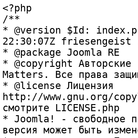
<?php

/**

* @version $Id: index.p
22:30:07Z friesengeist $
* @package Joomla RE

* @copyright Авторские 
Matters. Все права защи
* @license Лицензия 
http://www.gnu.org/copy
смотрите LICENSE.php

* Joomla! - свободное п
версия может быть измене