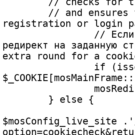
	// checks for the presence of a return url 

	// and ensures that this url is not the 
registration or login pa
		// Если sessioncookie существует, 
редирект на заданную ст
extra round for a cooki
		if (isset( 
$_COOKIE[mosMainFrame::
		mosRedirect( $return );

	} else {

			mosRedirect(
$mosConfig_live_site .'
option=cookiecheck&retu