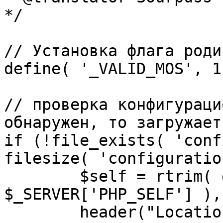
*/

// Установка флага роди
define( '_VALID_MOS', 1 
// проверка конфигураци
обнаружен, то загружает
if (!file_exists( 'conf
filesize( 'configuratio
	$self = rtrim( dirname( 
$_SERVER['PHP_SELF'] ),
	header("Location: http://" . 