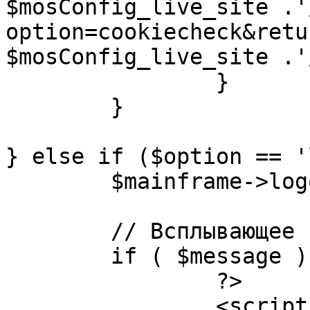
$mosConfig_live_site .'
option=cookiecheck&retu
$mosConfig_live_site .'
		}

	}

} else if ($option == '
	$mainframe->logout();

	// Всплывающее сообщение JS

	if ( $message ) {

		?>

		<script language="javascript" 