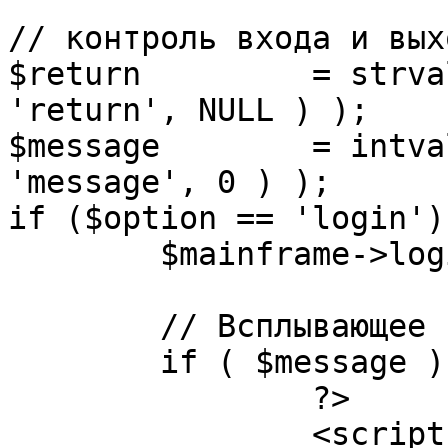
// контроль входа и вых
$return 	= strval( mosGetParam( $_REQUEST, 
'return', NULL ) );

$message 	= intval( mosGetParam( $_POST, 
'message', 0 ) );

if ($option == 'login') 
	$mainframe->login();

	// Всплывающее сообщение JS

	if ( $message ) {

		?>

		<script language="javascript" 