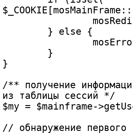
$_COOKIE[mosMainFrame::
		mosRedirect( $return );

	} else {

		mosErrorAlert( _ALERT_ENABLED );

	}

}

/** получение информаци
из таблицы сессий */

$my = $mainframe->getUs
// обнаружение первого 