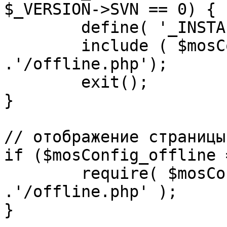
$_VERSION->SVN == 0) {

	define( '_INSTALL_CHECK', 1 );

	include ( $mosConfig_absolute_path 
.'/offline.php');

	exit();

}

// отображение страницы
if ($mosConfig_offline 
	require( $mosConfig_absolute_path 
.'/offline.php' );

}
