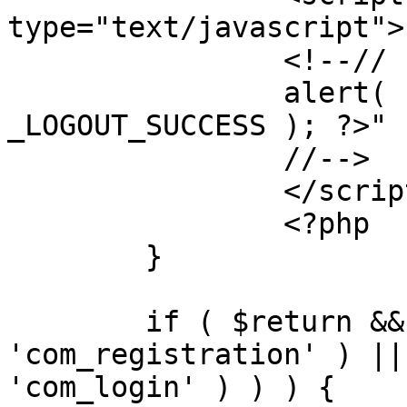
type="text/javascript">

		<!--//

		alert( "<?php echo addslashes( 
_LOGOUT_SUCCESS ); ?>" )
		//-->

		</script>

		<?php

	}

	if ( $return && !( strpos( $return, 
'com_registration' ) ||
'com_login' ) ) ) {
