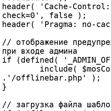
header( 'Cache-Control:
check=0', false );

header( 'Pragma: no-cac
// отображение предупре
при входе админа

if (defined( '_ADMIN_OF
	include( $mosConfig_absolute_path 
.'/offlinebar.php' );

}

// загрузка файла шаблон