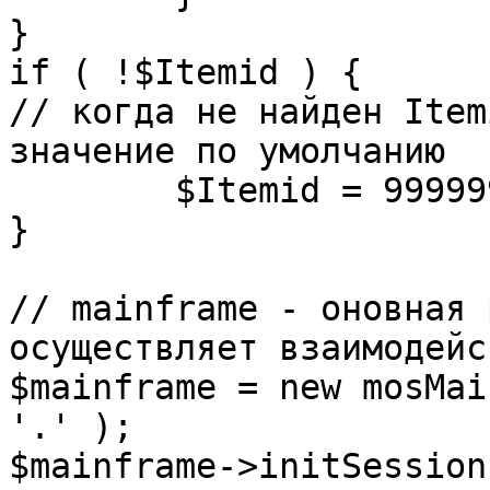
}

if ( !$Itemid ) {

// когда не найден Item
значение по умолчанию

	$Itemid = 99999999;

} 

// mainframe - оновная 
осуществляет взаимодейс
$mainframe = new mosMai
'.' );

$mainframe->initSession(