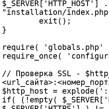
$_SERVER['HTTP_HOST'] .
"installation/index.php"
	exit();

}

require( 'globals.php' )
require_once( 'configur
// Проверка SSL - $http
<url_сайта>:<номер_порт
$http_host = explode(':
if( (!empty( $_SERVER['
$_SERVER['HTTPS'] ) != 