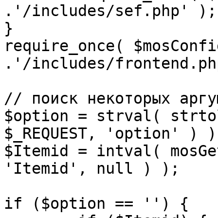
.'/includes/sef.php' );

}

require_once( $mosConfi
.'/includes/frontend.ph
// поиск некоторых аргу
$option = strval( strto
$_REQUEST, 'option' ) ) 
$Itemid = intval( mosGe
'Itemid', null ) );

if ($option == '') {
