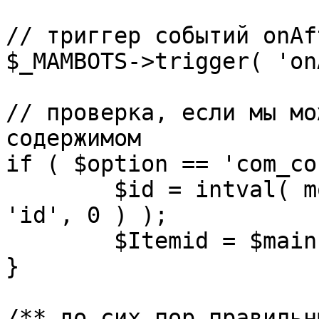
// триггер событий onAf
$_MAMBOTS->trigger( 'on
// проверка, если мы мо
содержимом

if ( $option == 'com_co
	$id = intval( mosGetParam( $_REQUEST, 
'id', 0 ) );

	$Itemid = $mainframe->getItemid( $id );

}

/** до сих пор правильн