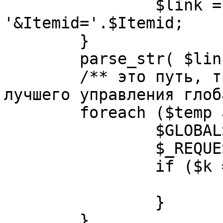
		$link = substr( $link, $pos+1 ). 
'&Itemid='.$Itemid;

	}

	parse_str( $link, $temp );

	/** это путь, требуется переделать для 
лучшего управления глоб
	foreach ($temp as $k=>$v) {

		$GLOBALS[$k] = $v;

		$_REQUEST[$k] = $v;

		if ($k == 'option') {

			$option = $v;
		}

	}
