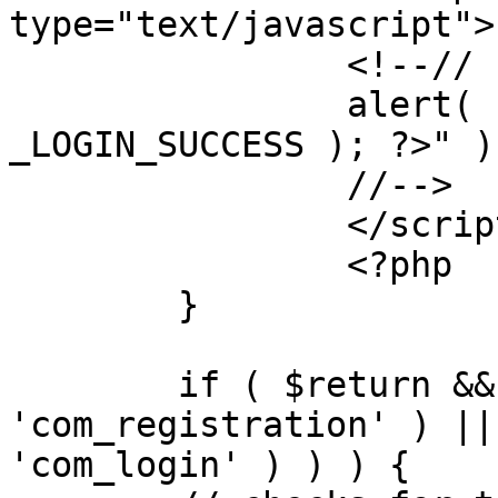
type="text/javascript">

		<!--//

		alert( "<?php echo addslashes( 
_LOGIN_SUCCESS ); ?>" );
		//-->

		</script>

		<?php

	}

	if ( $return && !( strpos( $return, 
'com_registration' ) ||
'com_login' ) ) ) {
