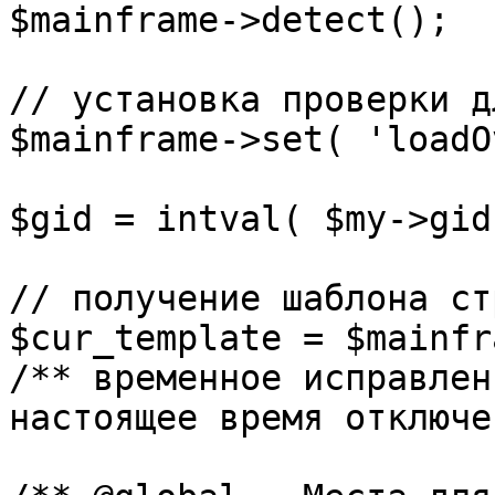
$mainframe->detect();

// установка проверки д
$mainframe->set( 'loadO
$gid = intval( $my->gid 
// получение шаблона ст
$cur_template = $mainfr
/** временное исправлен
настоящее время отключе