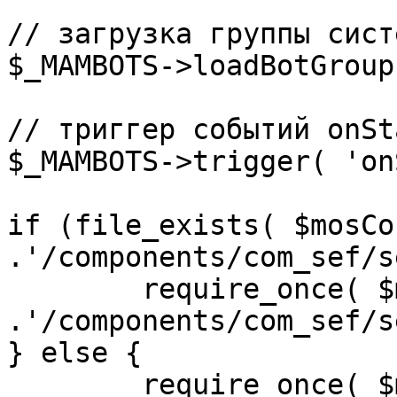
// загрузка группы сист
$_MAMBOTS->loadBotGroup
// триггер событий onSta
$_MAMBOTS->trigger( 'on
if (file_exists( $mosCo
.'/components/com_sef/s
	require_once( $mosConfig_absolute_path 
.'/components/com_sef/s
} else {

	require_once( $mosConfig_absolute_path 