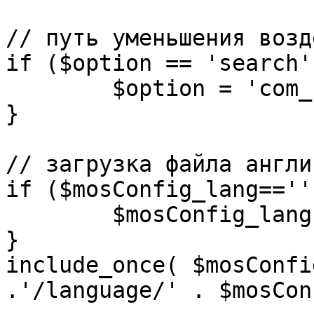
// путь уменьшения возд
if ($option == 'search')
	$option = 'com_search';

}

// загрузка файла англи
if ($mosConfig_lang=='')
	$mosConfig_lang = 'english';

}

include_once( $mosConfi
.'/language/' . $mosCon