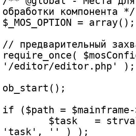
/** @global - Места для
обработки компонента */

$_MOS_OPTION = array();

// предварительный захв
require_once( $mosConfi
'/editor/editor.php' );

ob_start();		 

if ($path = $mainframe-
	$task 	= strval( mosGetParam( $_REQUEST, 
'task', '' ) );
