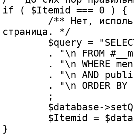
if ( $Itemid === 0 ) {

	/** Нет, используется именно главная 
страница. */

	$query = "SELECT id"

	. "\n FROM #__menu"

	. "\n WHERE menutype = 'mainmenu'"

	. "\n AND published = 1"

	. "\n ORDER BY parent, ordering"

	;

	$database->setQuery( $query, 0, 1 );

	$Itemid = $database->loadResult();

}
