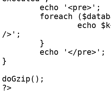
	echo '<pre>';

 	foreach ($database->_log as $k=>$sql) {

 		echo $k+1 . "\n" . $sql . '<hr 
/>';

	}

	echo '</pre>';

}

doGzip();

?>