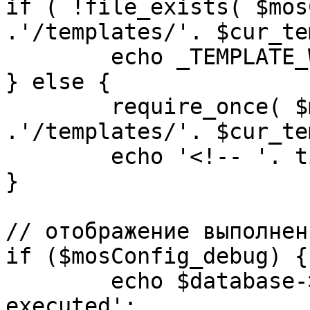
if ( !file_exists( $mos
.'/templates/'. $cur_te
	echo _TEMPLATE_WARN . $cur_template;

} else {

	require_once( $mosConfig_absolute_path 
.'/templates/'. $cur_te
	echo '<!-- '. time() .' -->';

}

// отображение выполнен
if ($mosConfig_debug) {

	echo $database->_ticker . ' queries 
executed';
