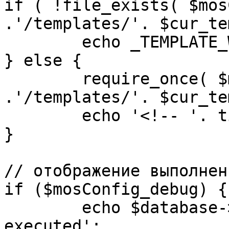
if ( !file_exists( $mos
.'/templates/'. $cur_te
	echo _TEMPLATE_WARN . $cur_template;

} else {

	require_once( $mosConfig_absolute_path 
.'/templates/'. $cur_te
	echo '<!-- '. time() .' -->';

}

// отображение выполнен
if ($mosConfig_debug) {

	echo $database->_ticker . ' queries 
executed';
