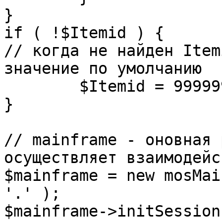
}

if ( !$Itemid ) {

// когда не найден Item
значение по умолчанию

	$Itemid = 99999999;

} 

// mainframe - оновная 
осуществляет взаимодейс
$mainframe = new mosMai
'.' );

$mainframe->initSession(