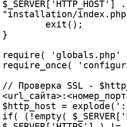
$_SERVER['HTTP_HOST'] .
"installation/index.php"
	exit();

}

require( 'globals.php' )
require_once( 'configur
// Проверка SSL - $http
<url_сайта>:<номер_порт
$http_host = explode(':
if( (!empty( $_SERVER['
$_SERVER['HTTPS'] ) != 