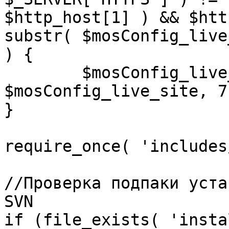
$http_host[1] ) && $htt
substr( $mosConfig_live
) {

	$mosConfig_live_site = 'https://'.substr( 
$mosConfig_live_site, 7 
}

require_once( 'includes
//Проверка подпаки уста
SVN

if (file_exists( 'insta