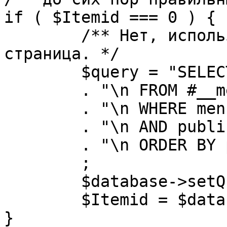
if ( $Itemid === 0 ) {

	/** Нет, используется именно главная 
страница. */

	$query = "SELECT id"

	. "\n FROM #__menu"

	. "\n WHERE menutype = 'mainmenu'"

	. "\n AND published = 1"

	. "\n ORDER BY parent, ordering"

	;

	$database->setQuery( $query, 0, 1 );

	$Itemid = $database->loadResult();

}
