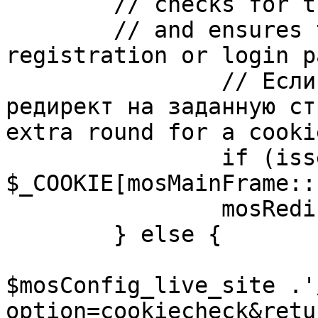
	// checks for the presence of a return url 

	// and ensures that this url is not the 
registration or login pa
		// Если sessioncookie существует, 
редирект на заданную ст
extra round for a cooki
		if (isset( 
$_COOKIE[mosMainFrame::
		mosRedirect( $return );

	} else {

			mosRedirect(
$mosConfig_live_site .'
option=cookiecheck&retu