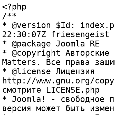
<?php

/**

* @version $Id: index.p
22:30:07Z friesengeist $
* @package Joomla RE

* @copyright Авторские 
Matters. Все права защи
* @license Лицензия 
http://www.gnu.org/copy
смотрите LICENSE.php

* Joomla! - свободное п
версия может быть измене