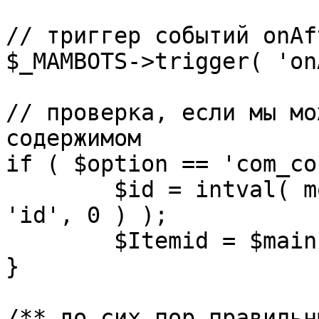
// триггер событий onAf
$_MAMBOTS->trigger( 'on
// проверка, если мы мо
содержимом

if ( $option == 'com_co
	$id = intval( mosGetParam( $_REQUEST, 
'id', 0 ) );

	$Itemid = $mainframe->getItemid( $id );

}

/** до сих пор правильн