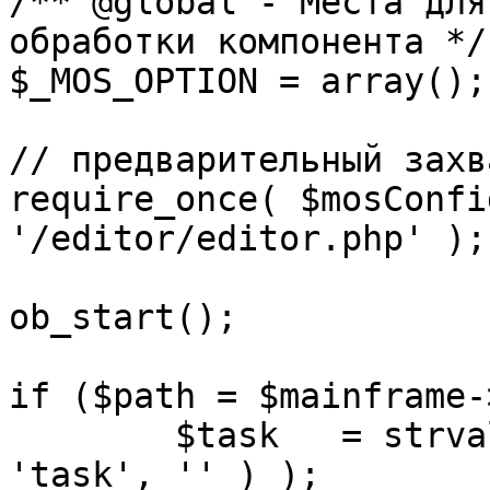
/** @global - Места для
обработки компонента */

$_MOS_OPTION = array();

// предварительный захв
require_once( $mosConfi
'/editor/editor.php' );

ob_start();		 

if ($path = $mainframe-
	$task 	= strval( mosGetParam( $_REQUEST, 
'task', '' ) );
