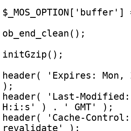
$_MOS_OPTION['buffer'] 
ob_end_clean();

initGzip();

header( 'Expires: Mon, 
);

header( 'Last-Modified:
H:i:s' ) . ' GMT' );

header( 'Cache-Control:
revalidate' );
