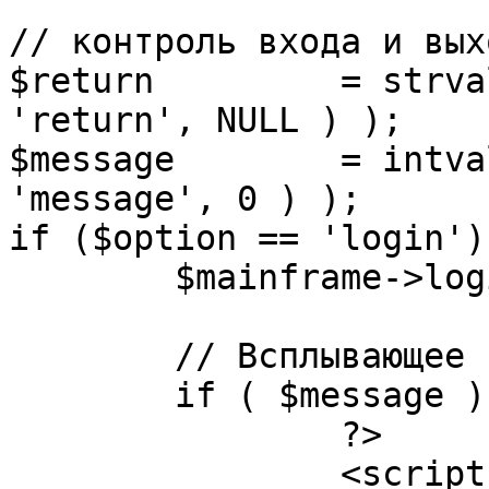
// контроль входа и вых
$return 	= strval( mosGetParam( $_REQUEST, 
'return', NULL ) );

$message 	= intval( mosGetParam( $_POST, 
'message', 0 ) );

if ($option == 'login') 
	$mainframe->login();

	// Всплывающее сообщение JS

	if ( $message ) {

		?>

		<script language="javascript" 