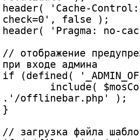
header( 'Cache-Control:
check=0', false );

header( 'Pragma: no-cac
// отображение предупре
при входе админа

if (defined( '_ADMIN_OF
	include( $mosConfig_absolute_path 
.'/offlinebar.php' );

}

// загрузка файла шаблон