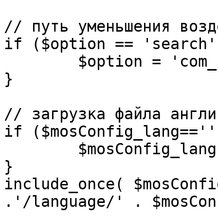
// путь уменьшения возд
if ($option == 'search')
	$option = 'com_search';

}

// загрузка файла англи
if ($mosConfig_lang=='')
	$mosConfig_lang = 'english';

}

include_once( $mosConfi
.'/language/' . $mosCon