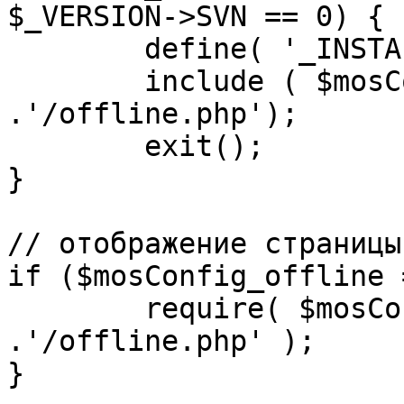
$_VERSION->SVN == 0) {

	define( '_INSTALL_CHECK', 1 );

	include ( $mosConfig_absolute_path 
.'/offline.php');

	exit();

}

// отображение страницы
if ($mosConfig_offline 
	require( $mosConfig_absolute_path 
.'/offline.php' );

}
