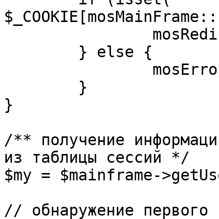
$_COOKIE[mosMainFrame::
		mosRedirect( $return );

	} else {

		mosErrorAlert( _ALERT_ENABLED );

	}

}

/** получение информаци
из таблицы сессий */

$my = $mainframe->getUs
// обнаружение первого 