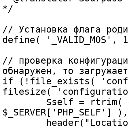
*/

// Установка флага роди
define( '_VALID_MOS', 1 
// проверка конфигураци
обнаружен, то загружает
if (!file_exists( 'conf
filesize( 'configuratio
	$self = rtrim( dirname( 
$_SERVER['PHP_SELF'] ),
	header("Location: http://" . 