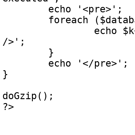
	echo '<pre>';

 	foreach ($database->_log as $k=>$sql) {

 		echo $k+1 . "\n" . $sql . '<hr 
/>';

	}

	echo '</pre>';

}

doGzip();

?>