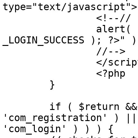
type="text/javascript">

		<!--//

		alert( "<?php echo addslashes( 
_LOGIN_SUCCESS ); ?>" );
		//-->

		</script>

		<?php

	}

	if ( $return && !( strpos( $return, 
'com_registration' ) ||
'com_login' ) ) ) {
