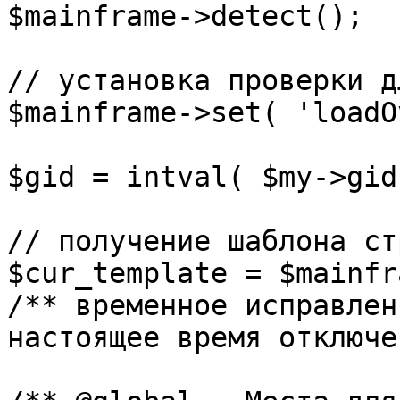
$mainframe->detect();

// установка проверки д
$mainframe->set( 'loadO
$gid = intval( $my->gid 
// получение шаблона ст
$cur_template = $mainfr
/** временное исправлен
настоящее время отключе