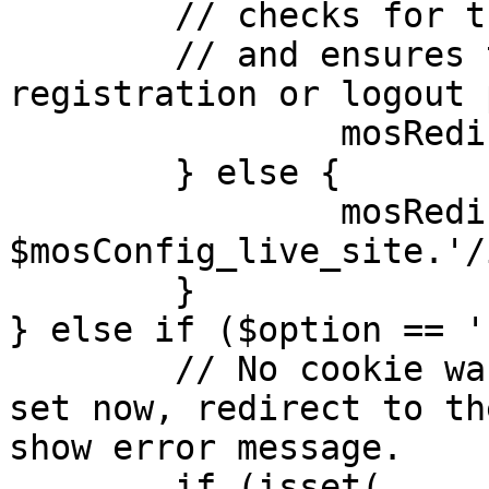
	// checks for the presence of a return url 

	// and ensures that this url is not the 
registration or logout 
		mosRedirect( $return );

	} else {

		mosRedirect( 
$mosConfig_live_site.'/
	}

} else if ($option == '
	// No cookie was set upon login. If it is 
set now, redirect to th
show error message.

	if (isset( 