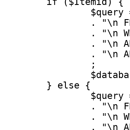
	if ($Itemid) {

		$query = "SELECT id, link"

		. "\n FROM #__menu"

		. "\n WHERE menutype = 'mainmenu'"

		. "\n AND id = " . (int) $Itemid

		. "\n AND published = 1"

		;

		$database->setQuery( $query );

	} else {

		$query = "SELECT id, link"

		. "\n FROM #__menu"

		. "\n WHERE menutype = 'mainmenu'"

		. "\n AND published = 1"
