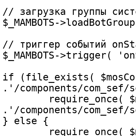
// загрузка группы сист
$_MAMBOTS->loadBotGroup
// триггер событий onSta
$_MAMBOTS->trigger( 'on
if (file_exists( $mosCo
.'/components/com_sef/s
	require_once( $mosConfig_absolute_path 
.'/components/com_sef/s
} else {

	require_once( $mosConfig_absolute_path 