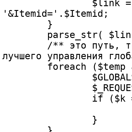
		$link = substr( $link, $pos+1 ). 
'&Itemid='.$Itemid;

	}

	parse_str( $link, $temp );

	/** это путь, требуется переделать для 
лучшего управления глоб
	foreach ($temp as $k=>$v) {

		$GLOBALS[$k] = $v;

		$_REQUEST[$k] = $v;

		if ($k == 'option') {

			$option = $v;
		}

	}
