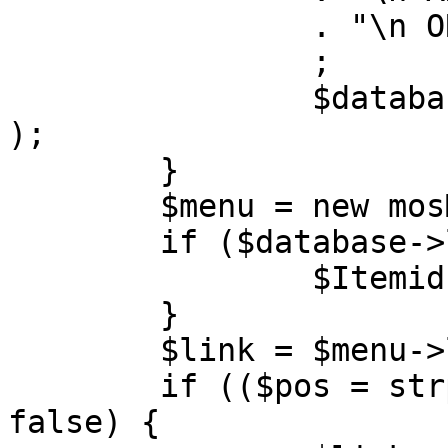
		. "\n ORDER BY parent, ordering"

		;

		$database->setQuery( $query, 0, 1 
);

	}

	$menu = new mosMenu( $database );

	if ($database->loadObject( $menu )) {

		$Itemid = $menu->id;

	}

	$link = $menu->link;

	if (($pos = strpos( $link, '?' )) !== 
false) {
