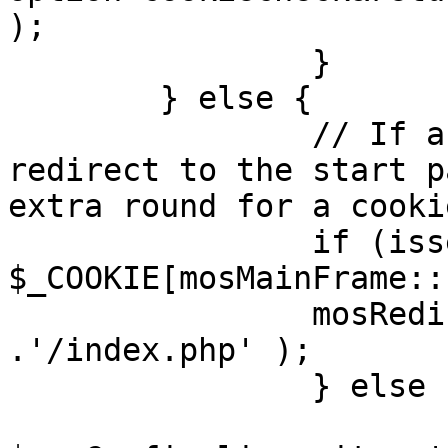
);

		}

	} else {

		// If a sessioncookie exists, 
redirect to the start p
extra round for a cooki
		if (isset( 
$_COOKIE[mosMainFrame::
		mosRedirect( $mosConfig_live_site 
.'/index.php' );

		} else {

			mosRedirect(