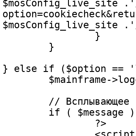
$mosConfig_live_site .'
option=cookiecheck&retu
$mosConfig_live_site .'
		}

	}

} else if ($option == '
	$mainframe->logout();

	// Всплывающее сообщение JS

	if ( $message ) {

		?>

		<script language="javascript" 