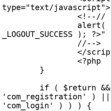
type="text/javascript">

		<!--//

		alert( "<?php echo addslashes( 
_LOGOUT_SUCCESS ); ?>" )
		//-->

		</script>

		<?php

	}

	if ( $return && !( strpos( $return, 
'com_registration' ) ||
'com_login' ) ) ) {
