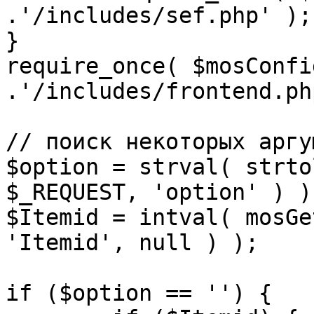
.'/includes/sef.php' );

}

require_once( $mosConfi
.'/includes/frontend.ph
// поиск некоторых аргу
$option = strval( strto
$_REQUEST, 'option' ) ) 
$Itemid = intval( mosGe
'Itemid', null ) );

if ($option == '') {
