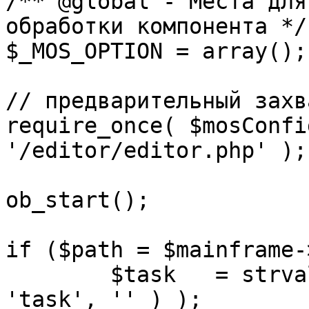
/** @global - Места для
обработки компонента */

$_MOS_OPTION = array();

// предварительный захв
require_once( $mosConfi
'/editor/editor.php' );

ob_start();		 

if ($path = $mainframe-
	$task 	= strval( mosGetParam( $_REQUEST, 
'task', '' ) );
