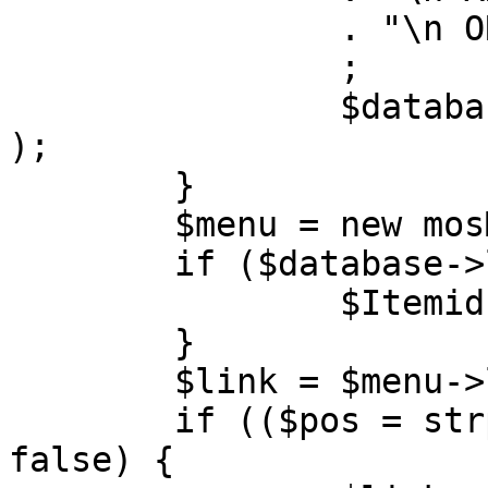
		. "\n ORDER BY parent, ordering"

		;

		$database->setQuery( $query, 0, 1 
);

	}

	$menu = new mosMenu( $database );

	if ($database->loadObject( $menu )) {

		$Itemid = $menu->id;

	}

	$link = $menu->link;

	if (($pos = strpos( $link, '?' )) !== 
false) {
