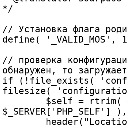
*/

// Установка флага роди
define( '_VALID_MOS', 1 
// проверка конфигураци
обнаружен, то загружает
if (!file_exists( 'conf
filesize( 'configuratio
	$self = rtrim( dirname( 
$_SERVER['PHP_SELF'] ),
	header("Location: http://" . 