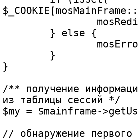
$_COOKIE[mosMainFrame::
		mosRedirect( $return );

	} else {

		mosErrorAlert( _ALERT_ENABLED );

	}

}

/** получение информаци
из таблицы сессий */

$my = $mainframe->getUs
// обнаружение первого 