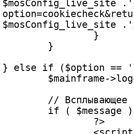
$mosConfig_live_site .'
option=cookiecheck&retu
$mosConfig_live_site .'
		}

	}

} else if ($option == '
	$mainframe->logout();

	// Всплывающее сообщение JS

	if ( $message ) {

		?>

		<script language="javascript" 