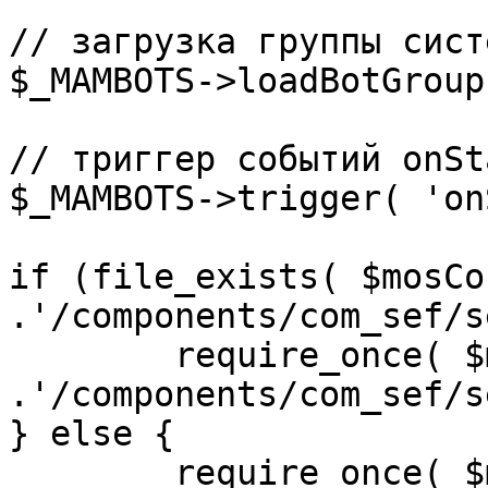
// загрузка группы сист
$_MAMBOTS->loadBotGroup
// триггер событий onSta
$_MAMBOTS->trigger( 'on
if (file_exists( $mosCo
.'/components/com_sef/s
	require_once( $mosConfig_absolute_path 
.'/components/com_sef/s
} else {

	require_once( $mosConfig_absolute_path 