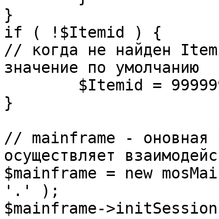
}

if ( !$Itemid ) {

// когда не найден Item
значение по умолчанию

	$Itemid = 99999999;

} 

// mainframe - оновная 
осуществляет взаимодейс
$mainframe = new mosMai
'.' );

$mainframe->initSession(