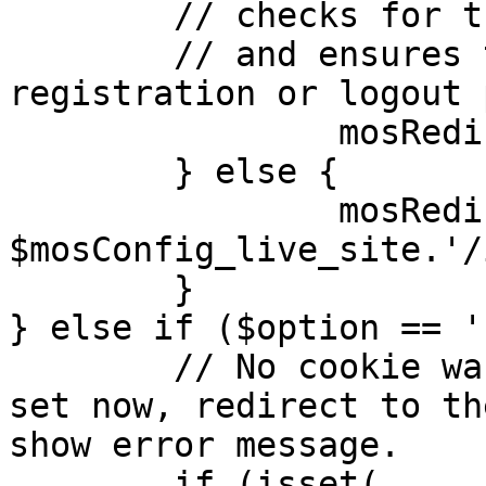
	// checks for the presence of a return url 

	// and ensures that this url is not the 
registration or logout 
		mosRedirect( $return );

	} else {

		mosRedirect( 
$mosConfig_live_site.'/
	}

} else if ($option == '
	// No cookie was set upon login. If it is 
set now, redirect to th
show error message.

	if (isset( 