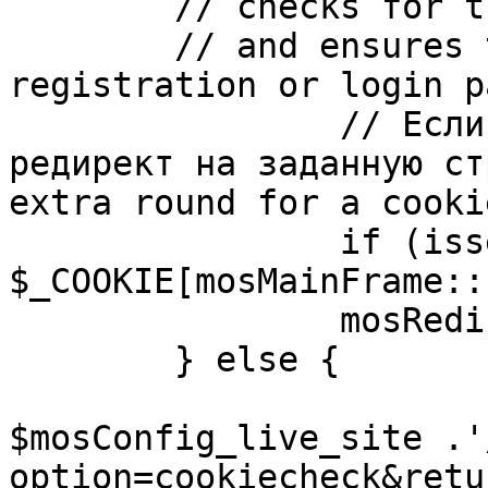
	// checks for the presence of a return url 

	// and ensures that this url is not the 
registration or login pa
		// Если sessioncookie существует, 
редирект на заданную ст
extra round for a cooki
		if (isset( 
$_COOKIE[mosMainFrame::
		mosRedirect( $return );

	} else {

			mosRedirect(
$mosConfig_live_site .'
option=cookiecheck&retu