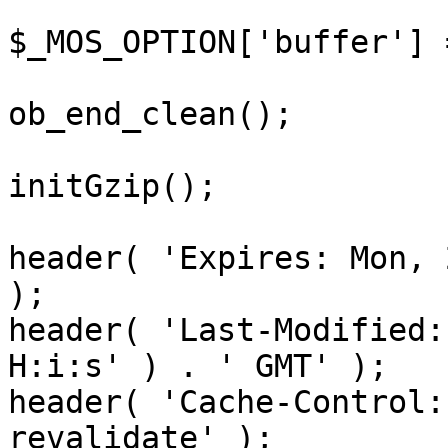
$_MOS_OPTION['buffer'] 
ob_end_clean();

initGzip();

header( 'Expires: Mon, 
);

header( 'Last-Modified:
H:i:s' ) . ' GMT' );

header( 'Cache-Control:
revalidate' );
