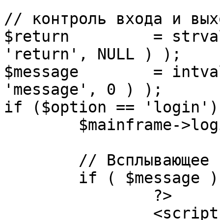
// контроль входа и вых
$return 	= strval( mosGetParam( $_REQUEST, 
'return', NULL ) );

$message 	= intval( mosGetParam( $_POST, 
'message', 0 ) );

if ($option == 'login') 
	$mainframe->login();

	// Всплывающее сообщение JS

	if ( $message ) {

		?>

		<script language="javascript" 