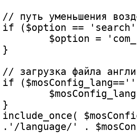
// путь уменьшения возд
if ($option == 'search')
	$option = 'com_search';

}

// загрузка файла англи
if ($mosConfig_lang=='')
	$mosConfig_lang = 'english';

}

include_once( $mosConfi
.'/language/' . $mosCon