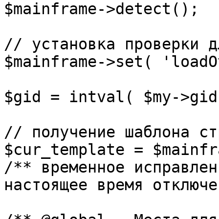
$mainframe->detect();

// установка проверки д
$mainframe->set( 'loadO
$gid = intval( $my->gid 
// получение шаблона ст
$cur_template = $mainfr
/** временное исправлен
настоящее время отключе