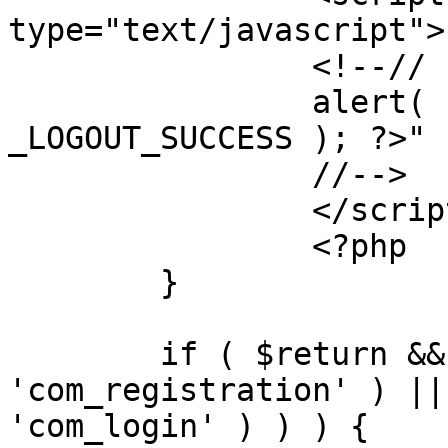
type="text/javascript">

		<!--//

		alert( "<?php echo addslashes( 
_LOGOUT_SUCCESS ); ?>" )
		//-->

		</script>

		<?php

	}

	if ( $return && !( strpos( $return, 
'com_registration' ) ||
'com_login' ) ) ) {
