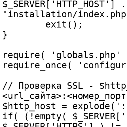
$_SERVER['HTTP_HOST'] .
"installation/index.php"
	exit();

}

require( 'globals.php' )
require_once( 'configur
// Проверка SSL - $http
<url_сайта>:<номер_порт
$http_host = explode(':
if( (!empty( $_SERVER['
$_SERVER['HTTPS'] ) != 