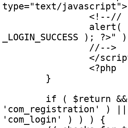
type="text/javascript">

		<!--//

		alert( "<?php echo addslashes( 
_LOGIN_SUCCESS ); ?>" );
		//-->

		</script>

		<?php

	}

	if ( $return && !( strpos( $return, 
'com_registration' ) ||
'com_login' ) ) ) {
