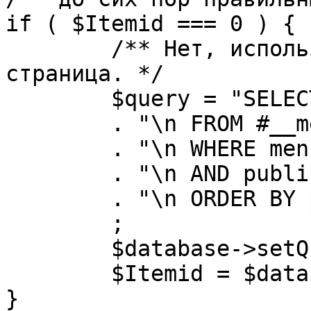
if ( $Itemid === 0 ) {

	/** Нет, используется именно главная 
страница. */

	$query = "SELECT id"

	. "\n FROM #__menu"

	. "\n WHERE menutype = 'mainmenu'"

	. "\n AND published = 1"

	. "\n ORDER BY parent, ordering"

	;

	$database->setQuery( $query, 0, 1 );

	$Itemid = $database->loadResult();

}
