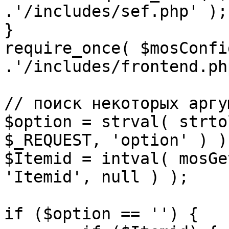
.'/includes/sef.php' );

}

require_once( $mosConfi
.'/includes/frontend.ph
// поиск некоторых аргу
$option = strval( strto
$_REQUEST, 'option' ) ) 
$Itemid = intval( mosGe
'Itemid', null ) );

if ($option == '') {
