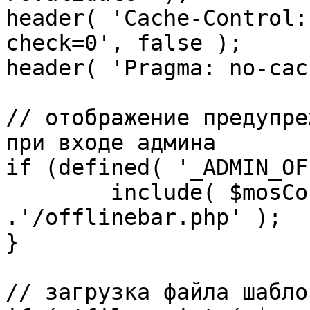
header( 'Cache-Control:
check=0', false );

header( 'Pragma: no-cac
// отображение предупре
при входе админа

if (defined( '_ADMIN_OF
	include( $mosConfig_absolute_path 
.'/offlinebar.php' );

}

// загрузка файла шаблон