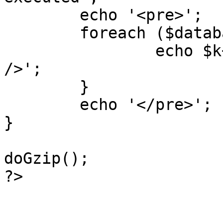
	echo '<pre>';

 	foreach ($database->_log as $k=>$sql) {

 		echo $k+1 . "\n" . $sql . '<hr 
/>';

	}

	echo '</pre>';

}

doGzip();

?>