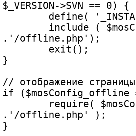
$_VERSION->SVN == 0) {

	define( '_INSTALL_CHECK', 1 );

	include ( $mosConfig_absolute_path 
.'/offline.php');

	exit();

}

// отображение страницы
if ($mosConfig_offline 
	require( $mosConfig_absolute_path 
.'/offline.php' );

}
