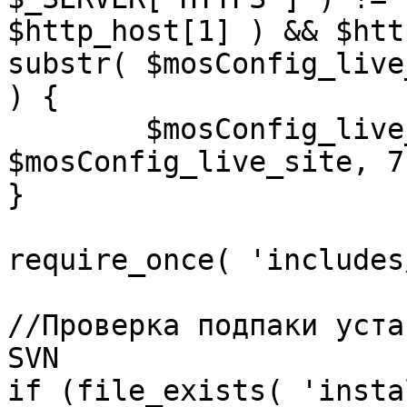
$http_host[1] ) && $htt
substr( $mosConfig_live
) {

	$mosConfig_live_site = 'https://'.substr( 
$mosConfig_live_site, 7 
}

require_once( 'includes
//Проверка подпаки уста
SVN

if (file_exists( 'insta