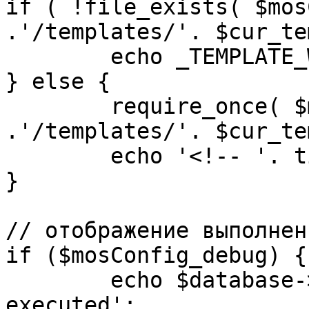
if ( !file_exists( $mos
.'/templates/'. $cur_te
	echo _TEMPLATE_WARN . $cur_template;

} else {

	require_once( $mosConfig_absolute_path 
.'/templates/'. $cur_te
	echo '<!-- '. time() .' -->';

}

// отображение выполнен
if ($mosConfig_debug) {

	echo $database->_ticker . ' queries 
executed';
