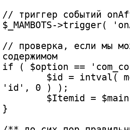
// триггер событий onAf
$_MAMBOTS->trigger( 'on
// проверка, если мы мо
содержимом

if ( $option == 'com_co
	$id = intval( mosGetParam( $_REQUEST, 
'id', 0 ) );

	$Itemid = $mainframe->getItemid( $id );

}

/** до сих пор правильн