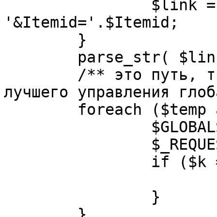
		$link = substr( $link, $pos+1 ). 
'&Itemid='.$Itemid;

	}

	parse_str( $link, $temp );

	/** это путь, требуется переделать для 
лучшего управления глоб
	foreach ($temp as $k=>$v) {

		$GLOBALS[$k] = $v;

		$_REQUEST[$k] = $v;

		if ($k == 'option') {

			$option = $v;
		}

	}
