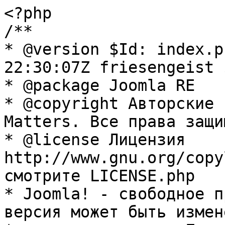
<?php

/**

* @version $Id: index.p
22:30:07Z friesengeist $
* @package Joomla RE

* @copyright Авторские 
Matters. Все права защи
* @license Лицензия 
http://www.gnu.org/copy
смотрите LICENSE.php

* Joomla! - свободное п
версия может быть измене