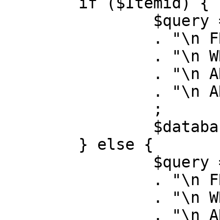
	if ($Itemid) {

		$query = "SELECT id, link"

		. "\n FROM #__menu"

		. "\n WHERE menutype = 'mainmenu'"

		. "\n AND id = " . (int) $Itemid

		. "\n AND published = 1"

		;

		$database->setQuery( $query );

	} else {

		$query = "SELECT id, link"

		. "\n FROM #__menu"

		. "\n WHERE menutype = 'mainmenu'"

		. "\n AND published = 1"
