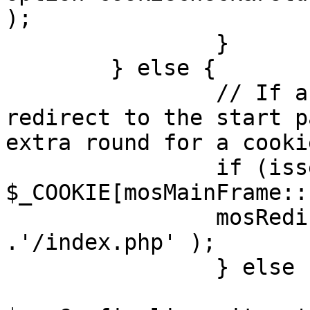
);

		}

	} else {

		// If a sessioncookie exists, 
redirect to the start p
extra round for a cooki
		if (isset( 
$_COOKIE[mosMainFrame::
		mosRedirect( $mosConfig_live_site 
.'/index.php' );

		} else {

			mosRedirect(