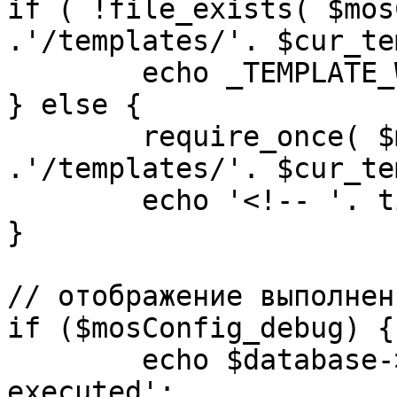
if ( !file_exists( $mos
.'/templates/'. $cur_te
	echo _TEMPLATE_WARN . $cur_template;

} else {

	require_once( $mosConfig_absolute_path 
.'/templates/'. $cur_te
	echo '<!-- '. time() .' -->';

}

// отображение выполнен
if ($mosConfig_debug) {

	echo $database->_ticker . ' queries 
executed';
