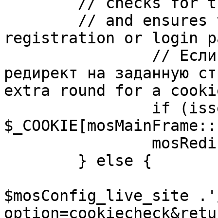
	// checks for the presence of a return url 

	// and ensures that this url is not the 
registration or login pa
		// Если sessioncookie существует, 
редирект на заданную ст
extra round for a cooki
		if (isset( 
$_COOKIE[mosMainFrame::
		mosRedirect( $return );

	} else {

			mosRedirect(
$mosConfig_live_site .'
option=cookiecheck&retu