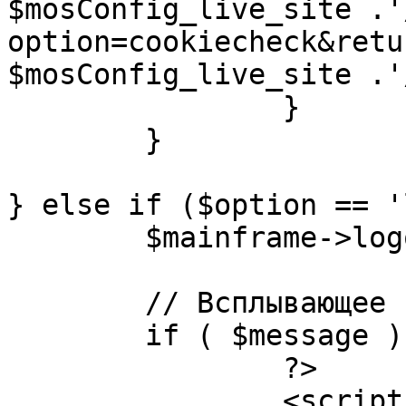
$mosConfig_live_site .'
option=cookiecheck&retu
$mosConfig_live_site .'
		}

	}

} else if ($option == '
	$mainframe->logout();

	// Всплывающее сообщение JS

	if ( $message ) {

		?>

		<script language="javascript" 