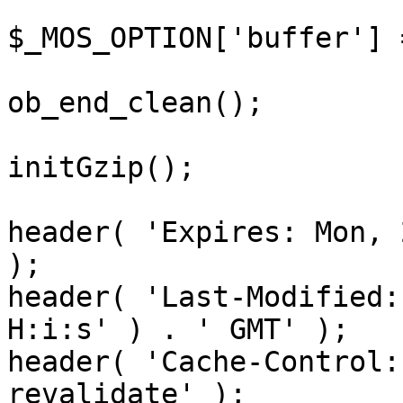
$_MOS_OPTION['buffer'] 
ob_end_clean();

initGzip();

header( 'Expires: Mon, 
);

header( 'Last-Modified:
H:i:s' ) . ' GMT' );

header( 'Cache-Control:
revalidate' );
