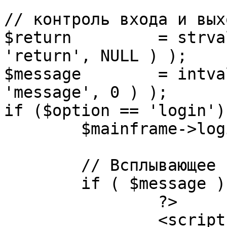
// контроль входа и вых
$return 	= strval( mosGetParam( $_REQUEST, 
'return', NULL ) );

$message 	= intval( mosGetParam( $_POST, 
'message', 0 ) );

if ($option == 'login') 
	$mainframe->login();

	// Всплывающее сообщение JS

	if ( $message ) {

		?>

		<script language="javascript" 