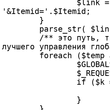
		$link = substr( $link, $pos+1 ). 
'&Itemid='.$Itemid;

	}

	parse_str( $link, $temp );

	/** это путь, требуется переделать для 
лучшего управления глоб
	foreach ($temp as $k=>$v) {

		$GLOBALS[$k] = $v;

		$_REQUEST[$k] = $v;

		if ($k == 'option') {

			$option = $v;
		}

	}
