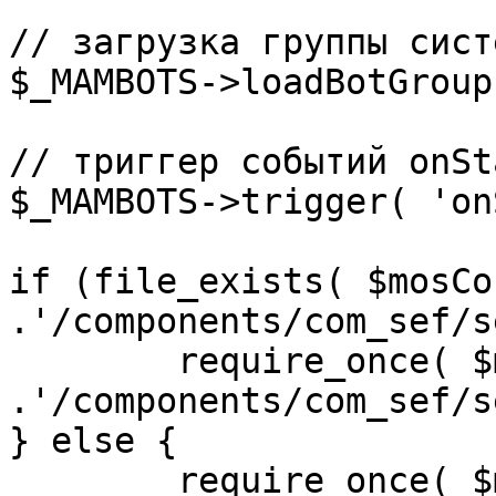
// загрузка группы сист
$_MAMBOTS->loadBotGroup
// триггер событий onSta
$_MAMBOTS->trigger( 'on
if (file_exists( $mosCo
.'/components/com_sef/s
	require_once( $mosConfig_absolute_path 
.'/components/com_sef/s
} else {

	require_once( $mosConfig_absolute_path 