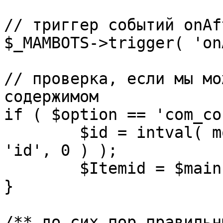
// триггер событий onAf
$_MAMBOTS->trigger( 'on
// проверка, если мы мо
содержимом

if ( $option == 'com_co
	$id = intval( mosGetParam( $_REQUEST, 
'id', 0 ) );

	$Itemid = $mainframe->getItemid( $id );

}

/** до сих пор правильн