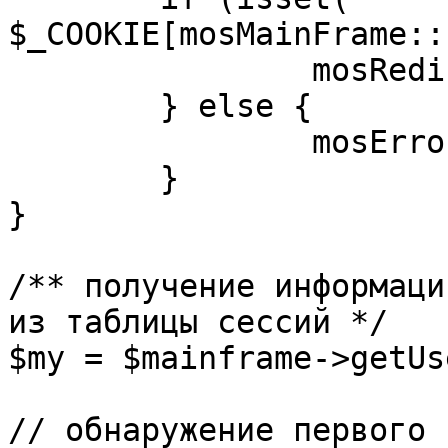
$_COOKIE[mosMainFrame::
		mosRedirect( $return );

	} else {

		mosErrorAlert( _ALERT_ENABLED );

	}

}

/** получение информаци
из таблицы сессий */

$my = $mainframe->getUs
// обнаружение первого 