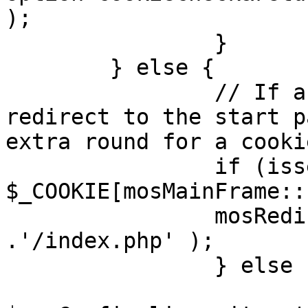
);

		}

	} else {

		// If a sessioncookie exists, 
redirect to the start p
extra round for a cooki
		if (isset( 
$_COOKIE[mosMainFrame::
		mosRedirect( $mosConfig_live_site 
.'/index.php' );

		} else {

			mosRedirect(