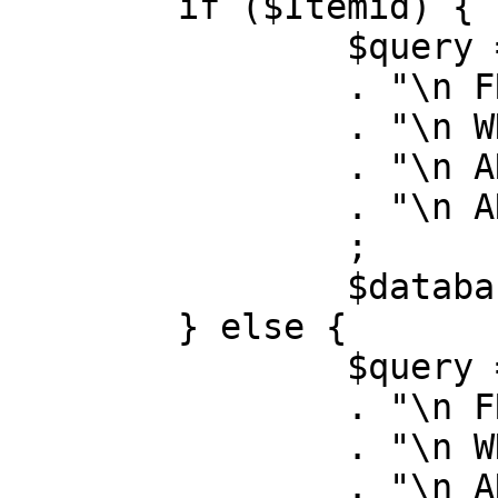
	if ($Itemid) {

		$query = "SELECT id, link"

		. "\n FROM #__menu"

		. "\n WHERE menutype = 'mainmenu'"

		. "\n AND id = " . (int) $Itemid

		. "\n AND published = 1"

		;

		$database->setQuery( $query );

	} else {

		$query = "SELECT id, link"

		. "\n FROM #__menu"

		. "\n WHERE menutype = 'mainmenu'"

		. "\n AND published = 1"
