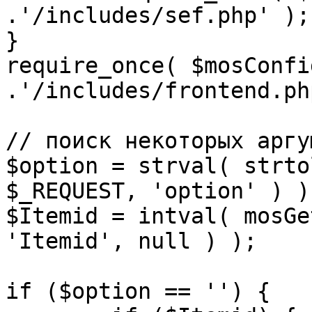
.'/includes/sef.php' );

}

require_once( $mosConfi
.'/includes/frontend.ph
// поиск некоторых аргу
$option = strval( strto
$_REQUEST, 'option' ) ) 
$Itemid = intval( mosGe
'Itemid', null ) );

if ($option == '') {
