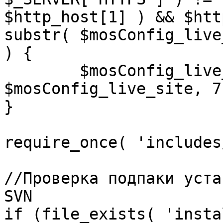
$http_host[1] ) && $htt
substr( $mosConfig_live
) {

	$mosConfig_live_site = 'https://'.substr( 
$mosConfig_live_site, 7 
}

require_once( 'includes
//Проверка подпаки уста
SVN

if (file_exists( 'insta