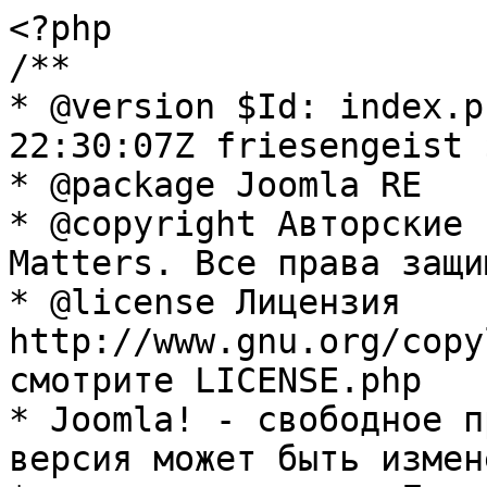
<?php

/**

* @version $Id: index.p
22:30:07Z friesengeist $
* @package Joomla RE

* @copyright Авторские 
Matters. Все права защи
* @license Лицензия 
http://www.gnu.org/copy
смотрите LICENSE.php

* Joomla! - свободное п
версия может быть измене