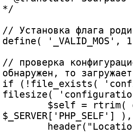
*/

// Установка флага роди
define( '_VALID_MOS', 1 
// проверка конфигураци
обнаружен, то загружает
if (!file_exists( 'conf
filesize( 'configuratio
	$self = rtrim( dirname( 
$_SERVER['PHP_SELF'] ),
	header("Location: http://" . 