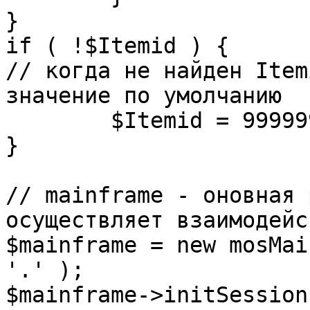
}

if ( !$Itemid ) {

// когда не найден Item
значение по умолчанию

	$Itemid = 99999999;

} 

// mainframe - оновная 
осуществляет взаимодейс
$mainframe = new mosMai
'.' );

$mainframe->initSession(