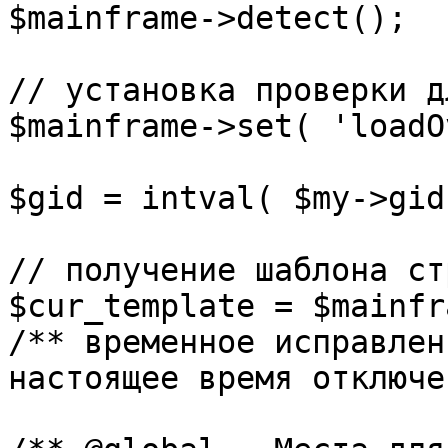
$mainframe->detect();

// установка проверки д
$mainframe->set( 'loadO
$gid = intval( $my->gid 
// получение шаблона ст
$cur_template = $mainfr
/** временное исправлен
настоящее время отключе