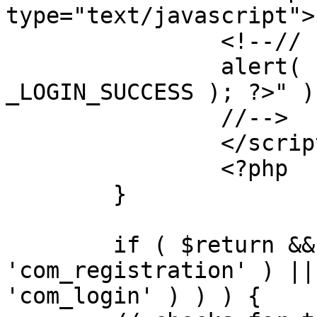
type="text/javascript">

		<!--//

		alert( "<?php echo addslashes( 
_LOGIN_SUCCESS ); ?>" );
		//-->

		</script>

		<?php

	}

	if ( $return && !( strpos( $return, 
'com_registration' ) ||
'com_login' ) ) ) {
