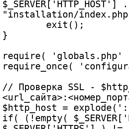
$_SERVER['HTTP_HOST'] .
"installation/index.php"
	exit();

}

require( 'globals.php' )
require_once( 'configur
// Проверка SSL - $http
<url_сайта>:<номер_порт
$http_host = explode(':
if( (!empty( $_SERVER['
$_SERVER['HTTPS'] ) != 