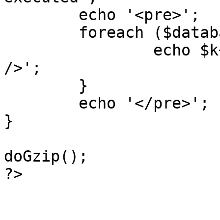
	echo '<pre>';

 	foreach ($database->_log as $k=>$sql) {

 		echo $k+1 . "\n" . $sql . '<hr 
/>';

	}

	echo '</pre>';

}

doGzip();

?>