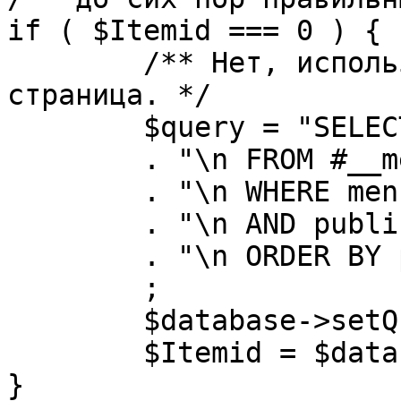
if ( $Itemid === 0 ) {

	/** Нет, используется именно главная 
страница. */

	$query = "SELECT id"

	. "\n FROM #__menu"

	. "\n WHERE menutype = 'mainmenu'"

	. "\n AND published = 1"

	. "\n ORDER BY parent, ordering"

	;

	$database->setQuery( $query, 0, 1 );

	$Itemid = $database->loadResult();

}
