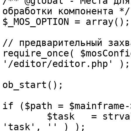
/** @global - Места для
обработки компонента */

$_MOS_OPTION = array();

// предварительный захв
require_once( $mosConfi
'/editor/editor.php' );

ob_start();		 

if ($path = $mainframe-
	$task 	= strval( mosGetParam( $_REQUEST, 
'task', '' ) );
