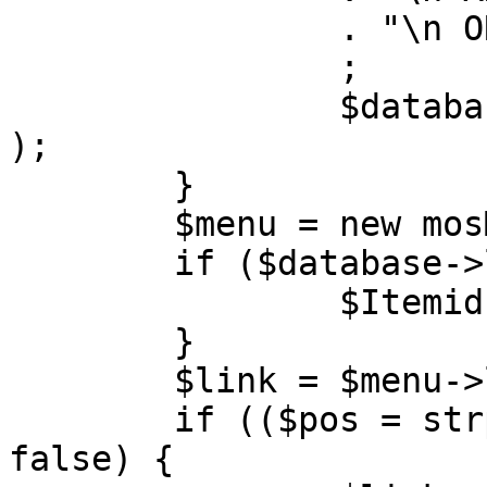
		. "\n ORDER BY parent, ordering"

		;

		$database->setQuery( $query, 0, 1 
);

	}

	$menu = new mosMenu( $database );

	if ($database->loadObject( $menu )) {

		$Itemid = $menu->id;

	}

	$link = $menu->link;

	if (($pos = strpos( $link, '?' )) !== 
false) {
