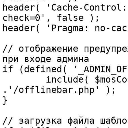
header( 'Cache-Control:
check=0', false );

header( 'Pragma: no-cac
// отображение предупре
при входе админа

if (defined( '_ADMIN_OF
	include( $mosConfig_absolute_path 
.'/offlinebar.php' );

}

// загрузка файла шаблон