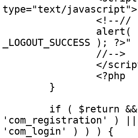
type="text/javascript">

		<!--//

		alert( "<?php echo addslashes( 
_LOGOUT_SUCCESS ); ?>" )
		//-->

		</script>

		<?php

	}

	if ( $return && !( strpos( $return, 
'com_registration' ) ||
'com_login' ) ) ) {
