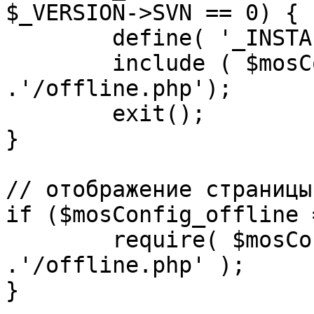
$_VERSION->SVN == 0) {

	define( '_INSTALL_CHECK', 1 );

	include ( $mosConfig_absolute_path 
.'/offline.php');

	exit();

}

// отображение страницы
if ($mosConfig_offline 
	require( $mosConfig_absolute_path 
.'/offline.php' );

}
