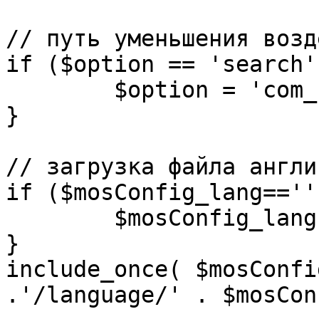
// путь уменьшения возд
if ($option == 'search')
	$option = 'com_search';

}

// загрузка файла англи
if ($mosConfig_lang=='')
	$mosConfig_lang = 'english';

}

include_once( $mosConfi
.'/language/' . $mosCon