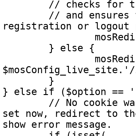
	// checks for the presence of a return url 

	// and ensures that this url is not the 
registration or logout 
		mosRedirect( $return );

	} else {

		mosRedirect( 
$mosConfig_live_site.'/
	}

} else if ($option == '
	// No cookie was set upon login. If it is 
set now, redirect to th
show error message.

	if (isset( 