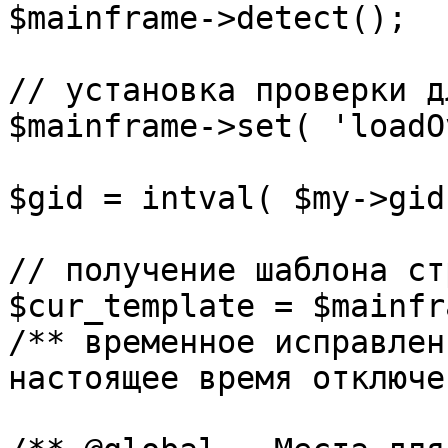
$mainframe->detect();

// установка проверки д
$mainframe->set( 'loadO
$gid = intval( $my->gid 
// получение шаблона ст
$cur_template = $mainfr
/** временное исправлен
настоящее время отключе