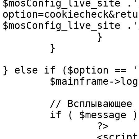
$mosConfig_live_site .'
option=cookiecheck&retu
$mosConfig_live_site .'
		}

	}

} else if ($option == '
	$mainframe->logout();

	// Всплывающее сообщение JS

	if ( $message ) {

		?>

		<script language="javascript" 