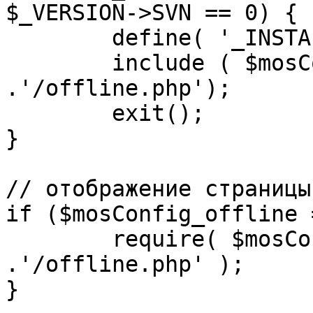
$_VERSION->SVN == 0) {

	define( '_INSTALL_CHECK', 1 );

	include ( $mosConfig_absolute_path 
.'/offline.php');

	exit();

}

// отображение страницы
if ($mosConfig_offline 
	require( $mosConfig_absolute_path 
.'/offline.php' );

}
