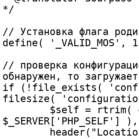
*/

// Установка флага роди
define( '_VALID_MOS', 1 
// проверка конфигураци
обнаружен, то загружает
if (!file_exists( 'conf
filesize( 'configuratio
	$self = rtrim( dirname( 
$_SERVER['PHP_SELF'] ),
	header("Location: http://" . 