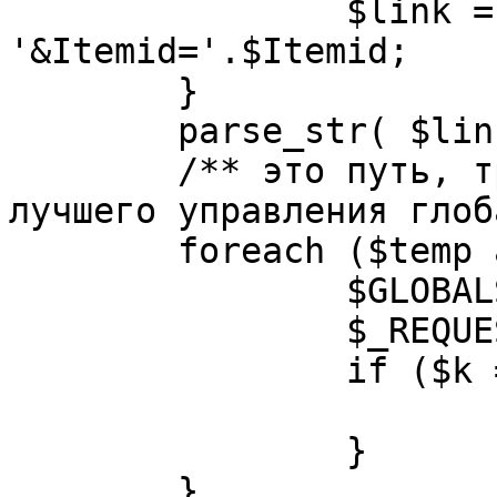
		$link = substr( $link, $pos+1 ). 
'&Itemid='.$Itemid;

	}

	parse_str( $link, $temp );

	/** это путь, требуется переделать для 
лучшего управления глоб
	foreach ($temp as $k=>$v) {

		$GLOBALS[$k] = $v;

		$_REQUEST[$k] = $v;

		if ($k == 'option') {

			$option = $v;
		}

	}
