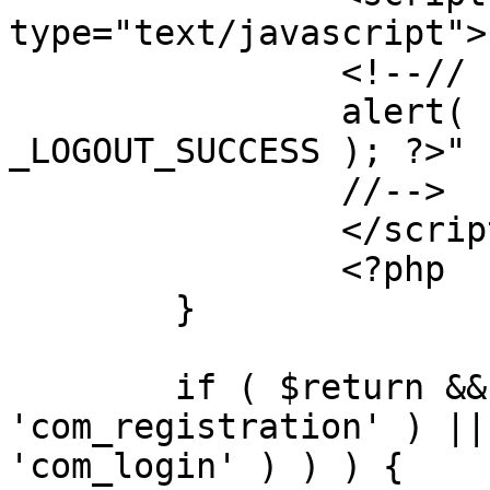
type="text/javascript">

		<!--//

		alert( "<?php echo addslashes( 
_LOGOUT_SUCCESS ); ?>" )
		//-->

		</script>

		<?php

	}

	if ( $return && !( strpos( $return, 
'com_registration' ) ||
'com_login' ) ) ) {
