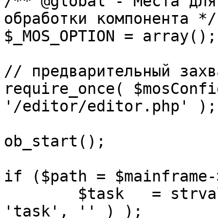
/** @global - Места для
обработки компонента */

$_MOS_OPTION = array();

// предварительный захв
require_once( $mosConfi
'/editor/editor.php' );

ob_start();		 

if ($path = $mainframe-
	$task 	= strval( mosGetParam( $_REQUEST, 
'task', '' ) );
