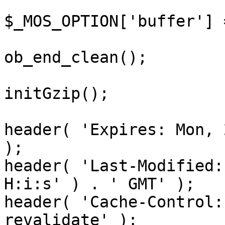
$_MOS_OPTION['buffer'] 
ob_end_clean();

initGzip();

header( 'Expires: Mon, 
);

header( 'Last-Modified:
H:i:s' ) . ' GMT' );

header( 'Cache-Control:
revalidate' );
