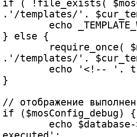
if ( !file_exists( $mos
.'/templates/'. $cur_te
	echo _TEMPLATE_WARN . $cur_template;

} else {

	require_once( $mosConfig_absolute_path 
.'/templates/'. $cur_te
	echo '<!-- '. time() .' -->';

}

// отображение выполнен
if ($mosConfig_debug) {

	echo $database->_ticker . ' queries 
executed';
