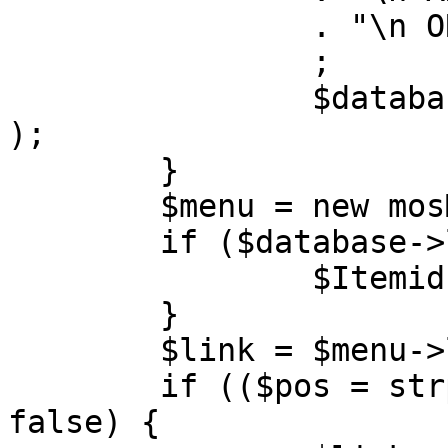
		. "\n ORDER BY parent, ordering"

		;

		$database->setQuery( $query, 0, 1 
);

	}

	$menu = new mosMenu( $database );

	if ($database->loadObject( $menu )) {

		$Itemid = $menu->id;

	}

	$link = $menu->link;

	if (($pos = strpos( $link, '?' )) !== 
false) {
