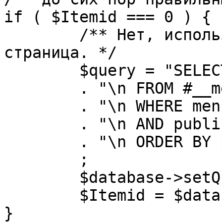
if ( $Itemid === 0 ) {

	/** Нет, используется именно главная 
страница. */

	$query = "SELECT id"

	. "\n FROM #__menu"

	. "\n WHERE menutype = 'mainmenu'"

	. "\n AND published = 1"

	. "\n ORDER BY parent, ordering"

	;

	$database->setQuery( $query, 0, 1 );

	$Itemid = $database->loadResult();

}
