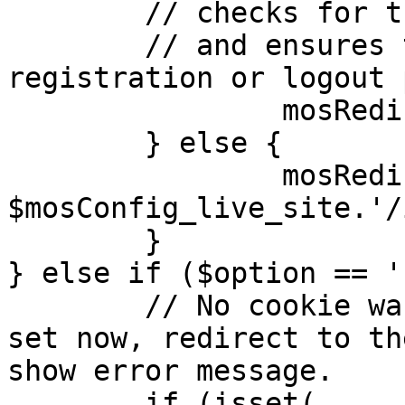
	// checks for the presence of a return url 

	// and ensures that this url is not the 
registration or logout 
		mosRedirect( $return );

	} else {

		mosRedirect( 
$mosConfig_live_site.'/
	}

} else if ($option == '
	// No cookie was set upon login. If it is 
set now, redirect to th
show error message.

	if (isset( 