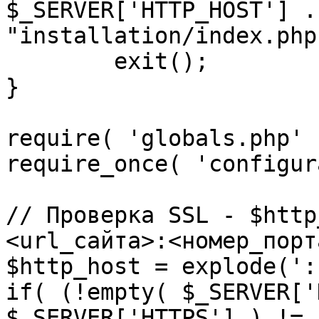
$_SERVER['HTTP_HOST'] .
"installation/index.php"
	exit();

}

require( 'globals.php' )
require_once( 'configur
// Проверка SSL - $http
<url_сайта>:<номер_порт
$http_host = explode(':
if( (!empty( $_SERVER['
$_SERVER['HTTPS'] ) != 