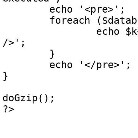
	echo '<pre>';

 	foreach ($database->_log as $k=>$sql) {

 		echo $k+1 . "\n" . $sql . '<hr 
/>';

	}

	echo '</pre>';

}

doGzip();

?>