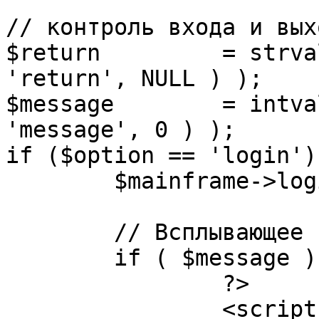
// контроль входа и вых
$return 	= strval( mosGetParam( $_REQUEST, 
'return', NULL ) );

$message 	= intval( mosGetParam( $_POST, 
'message', 0 ) );

if ($option == 'login') 
	$mainframe->login();

	// Всплывающее сообщение JS

	if ( $message ) {

		?>

		<script language="javascript" 