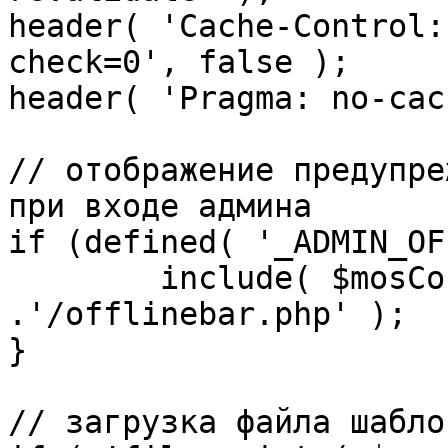
header( 'Cache-Control:
check=0', false );

header( 'Pragma: no-cac
// отображение предупре
при входе админа

if (defined( '_ADMIN_OF
	include( $mosConfig_absolute_path 
.'/offlinebar.php' );

}

// загрузка файла шаблон