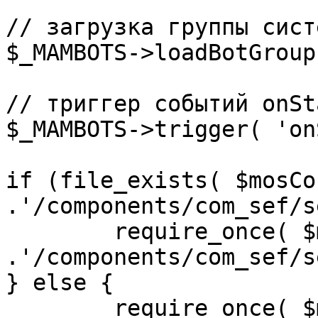
// загрузка группы сист
$_MAMBOTS->loadBotGroup
// триггер событий onSta
$_MAMBOTS->trigger( 'on
if (file_exists( $mosCo
.'/components/com_sef/s
	require_once( $mosConfig_absolute_path 
.'/components/com_sef/s
} else {

	require_once( $mosConfig_absolute_path 