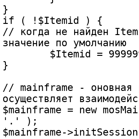
}

if ( !$Itemid ) {

// когда не найден Item
значение по умолчанию

	$Itemid = 99999999;

} 

// mainframe - оновная 
осуществляет взаимодейс
$mainframe = new mosMai
'.' );

$mainframe->initSession(