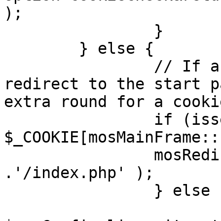
);

		}

	} else {

		// If a sessioncookie exists, 
redirect to the start p
extra round for a cooki
		if (isset( 
$_COOKIE[mosMainFrame::
		mosRedirect( $mosConfig_live_site 
.'/index.php' );

		} else {

			mosRedirect(