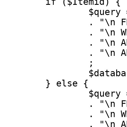
	if ($Itemid) {

		$query = "SELECT id, link"

		. "\n FROM #__menu"

		. "\n WHERE menutype = 'mainmenu'"

		. "\n AND id = " . (int) $Itemid

		. "\n AND published = 1"

		;

		$database->setQuery( $query );

	} else {

		$query = "SELECT id, link"

		. "\n FROM #__menu"

		. "\n WHERE menutype = 'mainmenu'"

		. "\n AND published = 1"
