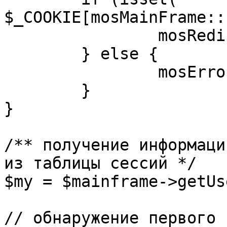
$_COOKIE[mosMainFrame::
		mosRedirect( $return );

	} else {

		mosErrorAlert( _ALERT_ENABLED );

	}

}

/** получение информаци
из таблицы сессий */

$my = $mainframe->getUs
// обнаружение первого 