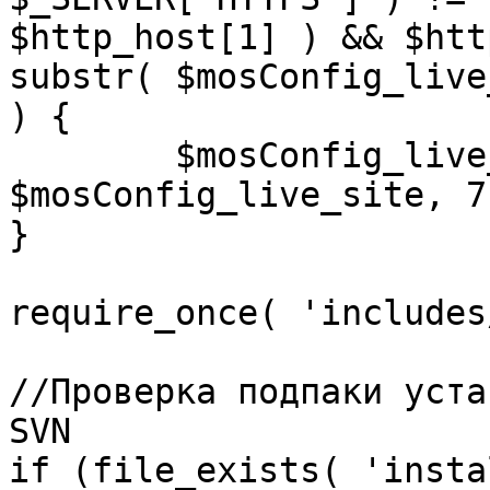
$http_host[1] ) && $htt
substr( $mosConfig_live
) {

	$mosConfig_live_site = 'https://'.substr( 
$mosConfig_live_site, 7 
}

require_once( 'includes
//Проверка подпаки уста
SVN

if (file_exists( 'insta