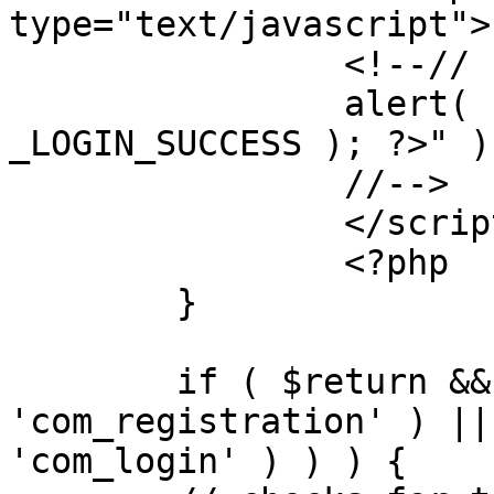
type="text/javascript">

		<!--//

		alert( "<?php echo addslashes( 
_LOGIN_SUCCESS ); ?>" );
		//-->

		</script>

		<?php

	}

	if ( $return && !( strpos( $return, 
'com_registration' ) ||
'com_login' ) ) ) {
