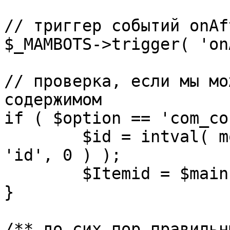
// триггер событий onAf
$_MAMBOTS->trigger( 'on
// проверка, если мы мо
содержимом

if ( $option == 'com_co
	$id = intval( mosGetParam( $_REQUEST, 
'id', 0 ) );

	$Itemid = $mainframe->getItemid( $id );

}

/** до сих пор правильн