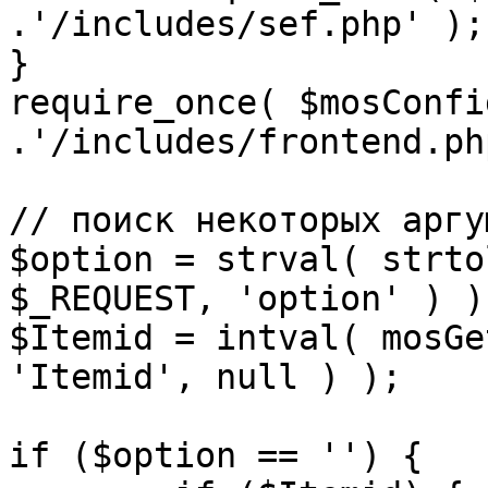
.'/includes/sef.php' );

}

require_once( $mosConfi
.'/includes/frontend.ph
// поиск некоторых аргу
$option = strval( strto
$_REQUEST, 'option' ) ) 
$Itemid = intval( mosGe
'Itemid', null ) );

if ($option == '') {
