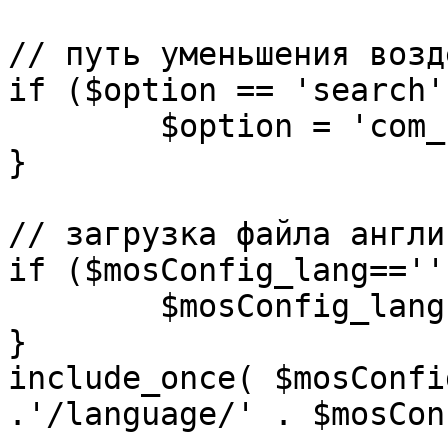
// путь уменьшения возд
if ($option == 'search')
	$option = 'com_search';

}

// загрузка файла англи
if ($mosConfig_lang=='')
	$mosConfig_lang = 'english';

}

include_once( $mosConfi
.'/language/' . $mosCon