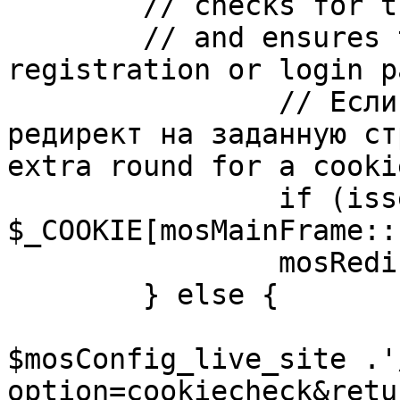
	// checks for the presence of a return url 

	// and ensures that this url is not the 
registration or login pa
		// Если sessioncookie существует, 
редирект на заданную ст
extra round for a cooki
		if (isset( 
$_COOKIE[mosMainFrame::
		mosRedirect( $return );

	} else {

			mosRedirect(
$mosConfig_live_site .'
option=cookiecheck&retu