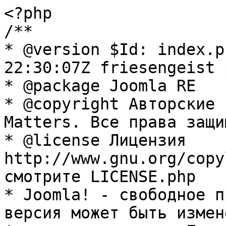
<?php

/**

* @version $Id: index.p
22:30:07Z friesengeist $
* @package Joomla RE

* @copyright Авторские 
Matters. Все права защи
* @license Лицензия 
http://www.gnu.org/copy
смотрите LICENSE.php

* Joomla! - свободное п
версия может быть измене