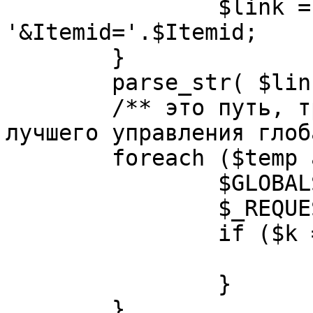
		$link = substr( $link, $pos+1 ). 
'&Itemid='.$Itemid;

	}

	parse_str( $link, $temp );

	/** это путь, требуется переделать для 
лучшего управления глоб
	foreach ($temp as $k=>$v) {

		$GLOBALS[$k] = $v;

		$_REQUEST[$k] = $v;

		if ($k == 'option') {

			$option = $v;
		}

	}
