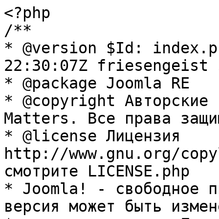
<?php

/**

* @version $Id: index.p
22:30:07Z friesengeist $
* @package Joomla RE

* @copyright Авторские 
Matters. Все права защи
* @license Лицензия 
http://www.gnu.org/copy
смотрите LICENSE.php

* Joomla! - свободное п
версия может быть измене