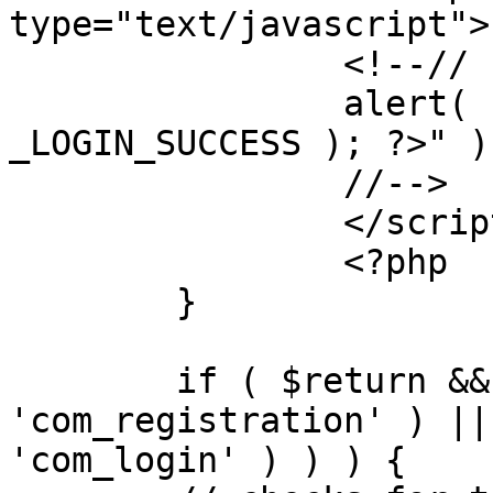
type="text/javascript">

		<!--//

		alert( "<?php echo addslashes( 
_LOGIN_SUCCESS ); ?>" );
		//-->

		</script>

		<?php

	}

	if ( $return && !( strpos( $return, 
'com_registration' ) ||
'com_login' ) ) ) {
