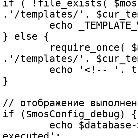
if ( !file_exists( $mos
.'/templates/'. $cur_te
	echo _TEMPLATE_WARN . $cur_template;

} else {

	require_once( $mosConfig_absolute_path 
.'/templates/'. $cur_te
	echo '<!-- '. time() .' -->';

}

// отображение выполнен
if ($mosConfig_debug) {

	echo $database->_ticker . ' queries 
executed';
