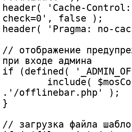
header( 'Cache-Control:
check=0', false );

header( 'Pragma: no-cac
// отображение предупре
при входе админа

if (defined( '_ADMIN_OF
	include( $mosConfig_absolute_path 
.'/offlinebar.php' );

}

// загрузка файла шаблон