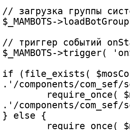
// загрузка группы сист
$_MAMBOTS->loadBotGroup
// триггер событий onSta
$_MAMBOTS->trigger( 'on
if (file_exists( $mosCo
.'/components/com_sef/s
	require_once( $mosConfig_absolute_path 
.'/components/com_sef/s
} else {

	require_once( $mosConfig_absolute_path 