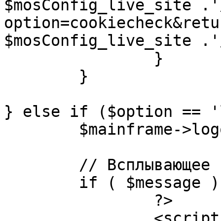
$mosConfig_live_site .'
option=cookiecheck&retu
$mosConfig_live_site .'
		}

	}

} else if ($option == '
	$mainframe->logout();

	// Всплывающее сообщение JS

	if ( $message ) {

		?>

		<script language="javascript" 