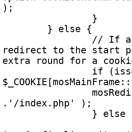
);

		}

	} else {

		// If a sessioncookie exists, 
redirect to the start p
extra round for a cooki
		if (isset( 
$_COOKIE[mosMainFrame::
		mosRedirect( $mosConfig_live_site 
.'/index.php' );

		} else {

			mosRedirect(