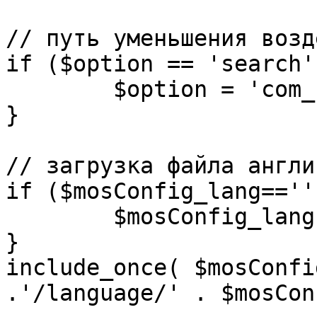
// путь уменьшения возд
if ($option == 'search')
	$option = 'com_search';

}

// загрузка файла англи
if ($mosConfig_lang=='')
	$mosConfig_lang = 'english';

}

include_once( $mosConfi
.'/language/' . $mosCon