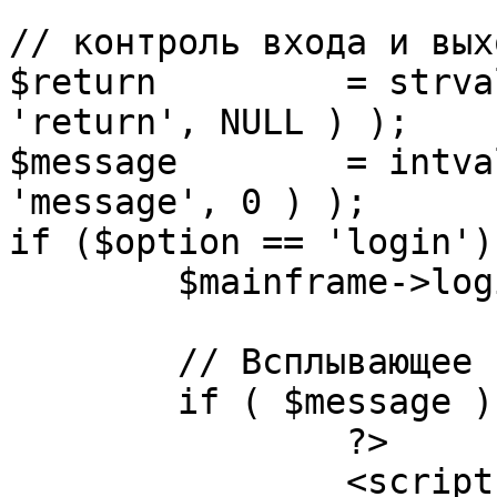
// контроль входа и вых
$return 	= strval( mosGetParam( $_REQUEST, 
'return', NULL ) );

$message 	= intval( mosGetParam( $_POST, 
'message', 0 ) );

if ($option == 'login') 
	$mainframe->login();

	// Всплывающее сообщение JS

	if ( $message ) {

		?>

		<script language="javascript" 