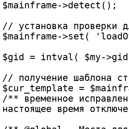
$mainframe->detect();

// установка проверки д
$mainframe->set( 'loadO
$gid = intval( $my->gid 
// получение шаблона ст
$cur_template = $mainfr
/** временное исправлен
настоящее время отключе