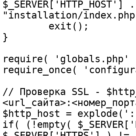
$_SERVER['HTTP_HOST'] .
"installation/index.php"
	exit();

}

require( 'globals.php' )
require_once( 'configur
// Проверка SSL - $http
<url_сайта>:<номер_порт
$http_host = explode(':
if( (!empty( $_SERVER['
$_SERVER['HTTPS'] ) != 