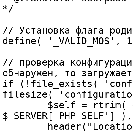
*/

// Установка флага роди
define( '_VALID_MOS', 1 
// проверка конфигураци
обнаружен, то загружает
if (!file_exists( 'conf
filesize( 'configuratio
	$self = rtrim( dirname( 
$_SERVER['PHP_SELF'] ),
	header("Location: http://" . 