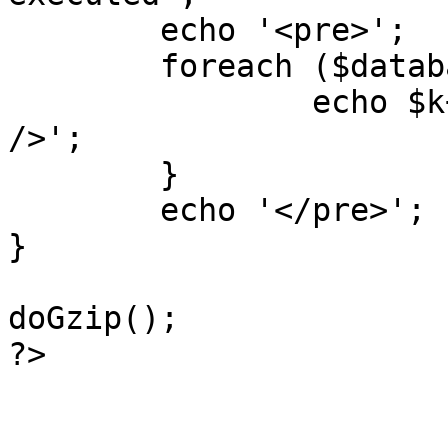
	echo '<pre>';

 	foreach ($database->_log as $k=>$sql) {

 		echo $k+1 . "\n" . $sql . '<hr 
/>';

	}

	echo '</pre>';

}

doGzip();

?>