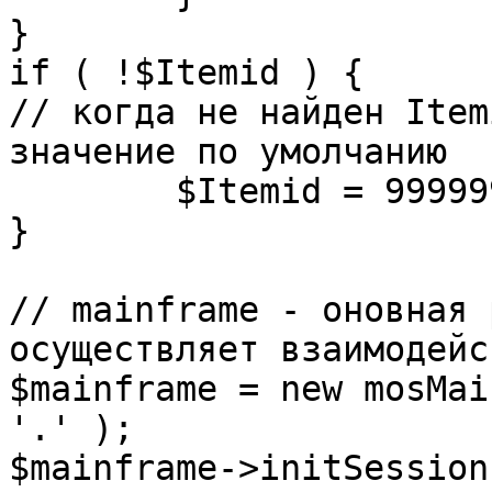
}

if ( !$Itemid ) {

// когда не найден Item
значение по умолчанию

	$Itemid = 99999999;

} 

// mainframe - оновная 
осуществляет взаимодейс
$mainframe = new mosMai
'.' );

$mainframe->initSession(