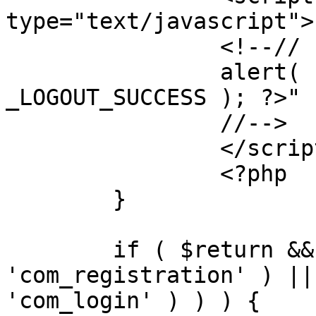
type="text/javascript">

		<!--//

		alert( "<?php echo addslashes( 
_LOGOUT_SUCCESS ); ?>" )
		//-->

		</script>

		<?php

	}

	if ( $return && !( strpos( $return, 
'com_registration' ) ||
'com_login' ) ) ) {
