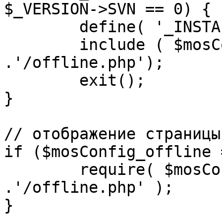
$_VERSION->SVN == 0) {

	define( '_INSTALL_CHECK', 1 );

	include ( $mosConfig_absolute_path 
.'/offline.php');

	exit();

}

// отображение страницы
if ($mosConfig_offline 
	require( $mosConfig_absolute_path 
.'/offline.php' );

}
