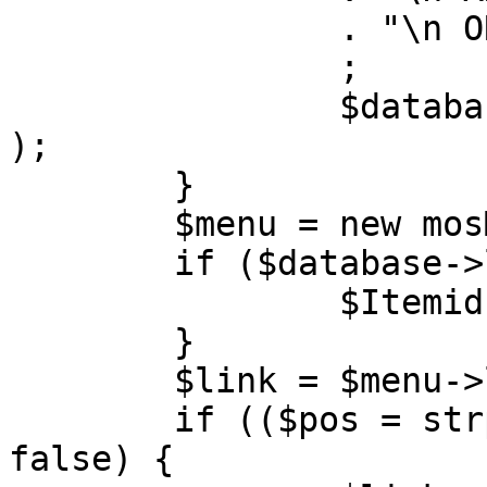
		. "\n ORDER BY parent, ordering"

		;

		$database->setQuery( $query, 0, 1 
);

	}

	$menu = new mosMenu( $database );

	if ($database->loadObject( $menu )) {

		$Itemid = $menu->id;

	}

	$link = $menu->link;

	if (($pos = strpos( $link, '?' )) !== 
false) {
