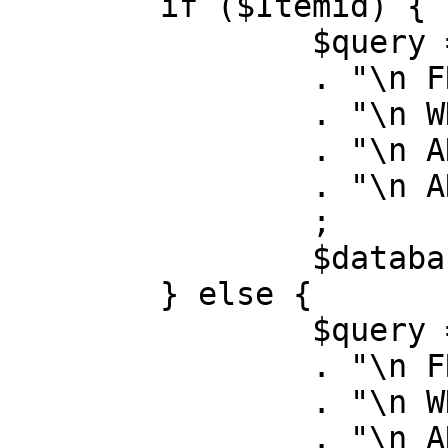
	if ($Itemid) {

		$query = "SELECT id, link"

		. "\n FROM #__menu"

		. "\n WHERE menutype = 'mainmenu'"

		. "\n AND id = " . (int) $Itemid

		. "\n AND published = 1"

		;

		$database->setQuery( $query );

	} else {

		$query = "SELECT id, link"

		. "\n FROM #__menu"

		. "\n WHERE menutype = 'mainmenu'"

		. "\n AND published = 1"
