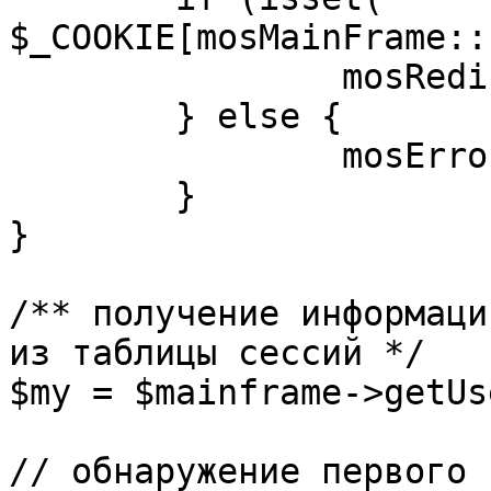
$_COOKIE[mosMainFrame::
		mosRedirect( $return );

	} else {

		mosErrorAlert( _ALERT_ENABLED );

	}

}

/** получение информаци
из таблицы сессий */

$my = $mainframe->getUs
// обнаружение первого 