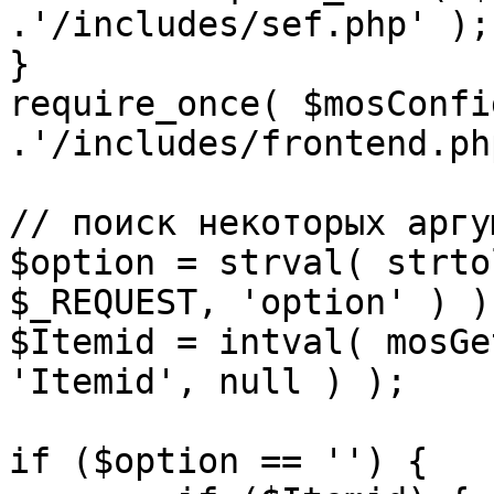
.'/includes/sef.php' );

}

require_once( $mosConfi
.'/includes/frontend.ph
// поиск некоторых аргу
$option = strval( strto
$_REQUEST, 'option' ) ) 
$Itemid = intval( mosGe
'Itemid', null ) );

if ($option == '') {
