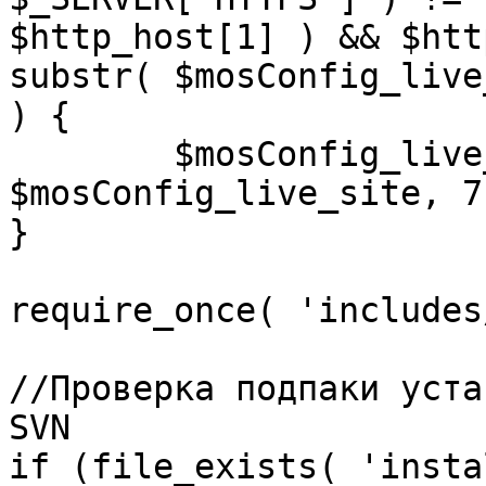
$http_host[1] ) && $htt
substr( $mosConfig_live
) {

	$mosConfig_live_site = 'https://'.substr( 
$mosConfig_live_site, 7 
}

require_once( 'includes
//Проверка подпаки уста
SVN

if (file_exists( 'insta