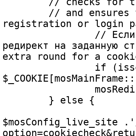
	// checks for the presence of a return url 

	// and ensures that this url is not the 
registration or login pa
		// Если sessioncookie существует, 
редирект на заданную ст
extra round for a cooki
		if (isset( 
$_COOKIE[mosMainFrame::
		mosRedirect( $return );

	} else {

			mosRedirect(
$mosConfig_live_site .'
option=cookiecheck&retu