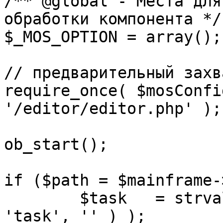
/** @global - Места для
обработки компонента */

$_MOS_OPTION = array();

// предварительный захв
require_once( $mosConfi
'/editor/editor.php' );

ob_start();		 

if ($path = $mainframe-
	$task 	= strval( mosGetParam( $_REQUEST, 
'task', '' ) );
