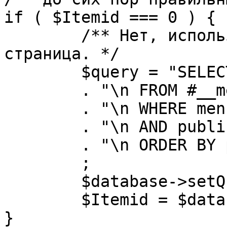
if ( $Itemid === 0 ) {

	/** Нет, используется именно главная 
страница. */

	$query = "SELECT id"

	. "\n FROM #__menu"

	. "\n WHERE menutype = 'mainmenu'"

	. "\n AND published = 1"

	. "\n ORDER BY parent, ordering"

	;

	$database->setQuery( $query, 0, 1 );

	$Itemid = $database->loadResult();

}
