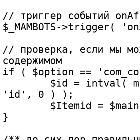
// триггер событий onAf
$_MAMBOTS->trigger( 'on
// проверка, если мы мо
содержимом

if ( $option == 'com_co
	$id = intval( mosGetParam( $_REQUEST, 
'id', 0 ) );

	$Itemid = $mainframe->getItemid( $id );

}

/** до сих пор правильн