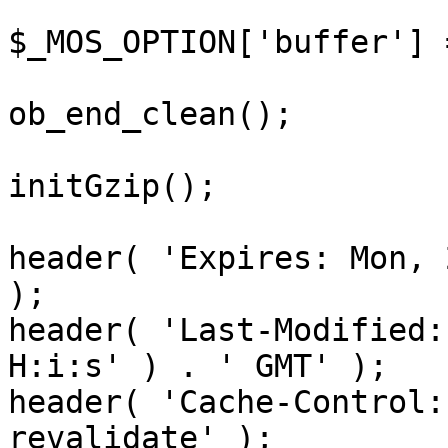
$_MOS_OPTION['buffer'] 
ob_end_clean();

initGzip();

header( 'Expires: Mon, 
);

header( 'Last-Modified:
H:i:s' ) . ' GMT' );

header( 'Cache-Control:
revalidate' );
