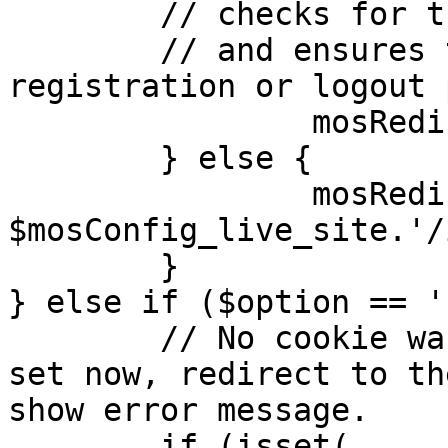
	// checks for the presence of a return url 

	// and ensures that this url is not the 
registration or logout 
		mosRedirect( $return );

	} else {

		mosRedirect( 
$mosConfig_live_site.'/
	}

} else if ($option == '
	// No cookie was set upon login. If it is 
set now, redirect to th
show error message.

	if (isset( 