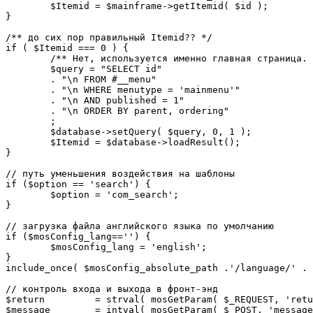
	$Itemid = $mainframe->getItemid( $id );

}

/** до сих пор правильный Itemid?? */

if ( $Itemid === 0 ) {

	/** Нет, используется именно главная страница. */

	$query = "SELECT id"

	. "\n FROM #__menu"

	. "\n WHERE menutype = 'mainmenu'"

	. "\n AND published = 1"

	. "\n ORDER BY parent, ordering"

	;

	$database->setQuery( $query, 0, 1 );

	$Itemid = $database->loadResult();

}

// путь уменьшения воздействия на шаблоны

if ($option == 'search') {

	$option = 'com_search';

}

// загрузка файла английского языка по умолчанию

if ($mosConfig_lang=='') {

	$mosConfig_lang = 'english';

}

include_once( $mosConfig_absolute_path .'/language/' . 
// контроль входа и выхода в фронт-энд 

$return 	= strval( mosGetParam( $_REQUEST, 'return', NULL ) );

$message 	= intval( mosGetParam( $_POST, 'message', 0 ) );
