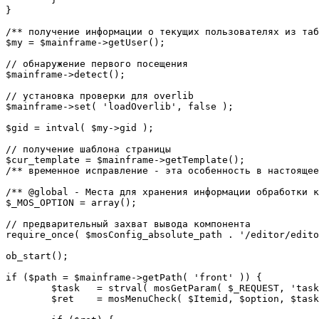
}

/** получение информации о текущих пользователях из таб
$my = $mainframe->getUser();

// обнаружение первого посещения

$mainframe->detect();

// установка проверки для overlib

$mainframe->set( 'loadOverlib', false );

$gid = intval( $my->gid );

// получение шаблона страницы

$cur_template = $mainframe->getTemplate();

/** временное исправление - эта особенность в настоящее
/** @global - Места для хранения информации обработки к
$_MOS_OPTION = array();

// предварительный захват вывода компонента

require_once( $mosConfig_absolute_path . '/editor/edito
ob_start();		 

if ($path = $mainframe->getPath( 'front' )) {

	$task 	= strval( mosGetParam( $_REQUEST, 'task', '' ) );

	$ret 	= mosMenuCheck( $Itemid, $option, $task, $gid );
