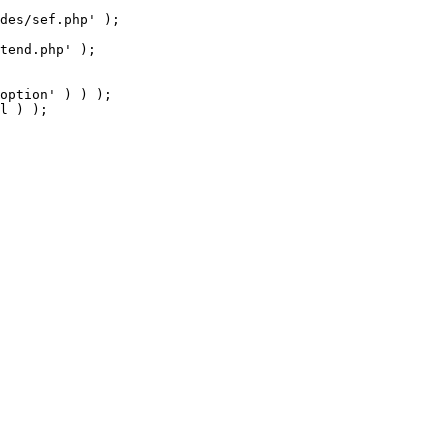
tend.php' );

option' ) ) );

l ) );
