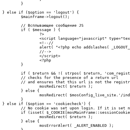
	}

} else if ($option == 'logout') {

	$mainframe->logout();

	// Всплывающее сообщение JS

	if ( $message ) {

		?>

		<script language="javascript" type="text/javascript">

		<!--//

		alert( "<?php echo addslashes( _LOGOUT_SUCCESS ); ?>" );

		//-->

		</script>

		<?php

	}

	if ( $return && !( strpos( $return, 'com_registration' ) || strpos( $return, 'com_login' ) ) ) {

	// checks for the presence of a return url 

	// and ensures that this url is not the registration or logout pages

		mosRedirect( $return );

	} else {

		mosRedirect( $mosConfig_live_site.'/index.php' );

	}

} else if ($option == 'cookiecheck') {

	// No cookie was set upon login. If it is set now, redirect to the given page. Otherwise, show error message.

	if (isset( $_COOKIE[mosMainFrame::sessionCookieName()] )) {

		mosRedirect( $return );

	} else {

		mosErrorAlert( _ALERT_ENABLED );

	}
