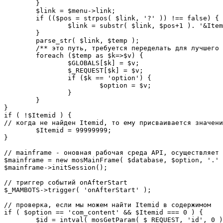
	}

	$link = $menu->link;

	if (($pos = strpos( $link, '?' )) !== false) {

		$link = substr( $link, $pos+1 ). '&Itemid='.$Itemid;

	}

	parse_str( $link, $temp );

	/** это путь, требуется переделать для лучшего управления глобальными переменными */

	foreach ($temp as $k=>$v) {

		$GLOBALS[$k] = $v;

		$_REQUEST[$k] = $v;

		if ($k == 'option') {

			$option = $v;

		}

	}

}

if ( !$Itemid ) {

// когда не найден Itemid, то ему присваивается значени
	$Itemid = 99999999;

} 

// mainframe - оновная рабочая среда API, осуществляет 
$mainframe = new mosMainFrame( $database, $option, '.' 
$mainframe->initSession();

// триггер событий onAfterStart

$_MAMBOTS->trigger( 'onAfterStart' );

// проверка, если мы можем найти Itemid в содержимом

if ( $option == 'com_content' && $Itemid === 0 ) {

	$id = intval( mosGetParam( $_REQUEST, 'id', 0 ) );
