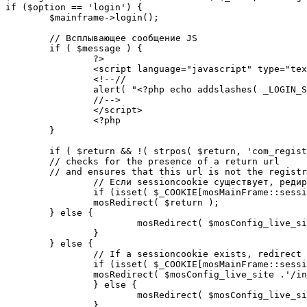
if ($option == 'login') {

	$mainframe->login();

	// Всплывающее сообщение JS

	if ( $message ) {

		?>

		<script language="javascript" type="text/javascript">

		<!--//

		alert( "<?php echo addslashes( _LOGIN_SUCCESS ); ?>" );

		//-->

		</script>

		<?php

	}

	if ( $return && !( strpos( $return, 'com_registration' ) || strpos( $return, 'com_login' ) ) ) {

	// checks for the presence of a return url 

	// and ensures that this url is not the registration or login pages

		// Если sessioncookie существует, редирект на заданную страницу. Otherwise, take an extra round for a cookiecheck

		if (isset( $_COOKIE[mosMainFrame::sessionCookieName()] )) {

		mosRedirect( $return );

	} else {

			mosRedirect( $mosConfig_live_site .'/index.php?option=cookiecheck&return=' . urlencode( $return ) );

		}

	} else {

		// If a sessioncookie exists, redirect to the start page. Otherwise, take an extra round for a cookiecheck

		if (isset( $_COOKIE[mosMainFrame::sessionCookieName()] )) {

		mosRedirect( $mosConfig_live_site .'/index.php' );

		} else {

			mosRedirect( $mosConfig_live_site .'/index.php?option=cookiecheck&return=' . urlencode( $mosConfig_live_site .'/index.php' ) );

		}
