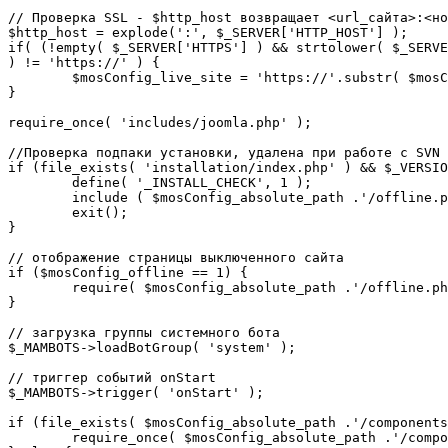
// Проверка SSL - $http_host возвращает <url_сайта>:<но
$http_host = explode(':', $_SERVER['HTTP_HOST'] );

if( (!empty( $_SERVER['HTTPS'] ) && strtolower( $_SERVE
) != 'https://' ) {

	$mosConfig_live_site = 'https://'.substr( $mosConfig_live_site, 7 );

}

require_once( 'includes/joomla.php' );

//Проверка подпаки установки, удалена при работе с SVN

if (file_exists( 'installation/index.php' ) && $_VERSIO
	define( '_INSTALL_CHECK', 1 );

	include ( $mosConfig_absolute_path .'/offline.php');

	exit();

}

// отображение страницы выключенного сайта

if ($mosConfig_offline == 1) {

	require( $mosConfig_absolute_path .'/offline.php' );

}

// загрузка группы системного бота

$_MAMBOTS->loadBotGroup( 'system' );

// триггер событий onStart

$_MAMBOTS->trigger( 'onStart' );

if (file_exists( $mosConfig_absolute_path .'/components
	require_once( $mosConfig_absolute_path .'/components/com_sef/sef.php' );
