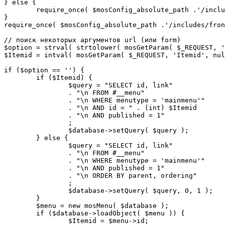
} else {

	require_once( $mosConfig_absolute_path .'/includes/sef.php' );

}

require_once( $mosConfig_absolute_path .'/includes/fron
// поиск некоторых аргументов url (или form)

$option = strval( strtolower( mosGetParam( $_REQUEST, '
$Itemid = intval( mosGetParam( $_REQUEST, 'Itemid', nul
if ($option == '') {

	if ($Itemid) {

		$query = "SELECT id, link"

		. "\n FROM #__menu"

		. "\n WHERE menutype = 'mainmenu'"

		. "\n AND id = " . (int) $Itemid

		. "\n AND published = 1"

		;

		$database->setQuery( $query );

	} else {

		$query = "SELECT id, link"

		. "\n FROM #__menu"

		. "\n WHERE menutype = 'mainmenu'"

		. "\n AND published = 1"

		. "\n ORDER BY parent, ordering"

		;

		$database->setQuery( $query, 0, 1 );

	}

	$menu = new mosMenu( $database );

	if ($database->loadObject( $menu )) {

		$Itemid = $menu->id;
