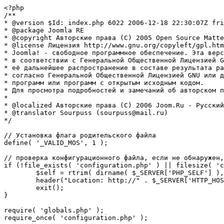
<?php

/**

* @version $Id: index.php 6022 2006-12-18 22:30:07Z fri
* @package Joomla RE

* @copyright Авторские права (C) 2005 Open Source Matte
* @license Лицензия http://www.gnu.org/copyleft/gpl.htm
* Joomla! - свободное программное обеспечение. Эта верс
* в соответствии с Генеральной Общественной Лицензией G
* её дальнейшее распространение в составе результата ра
* согласно Генеральной Общественной Лицензией GNU или д
* программ или программ с открытым исходным кодом.

* Для просмотра подробностей и замечаний об авторском п
* 

* @localized Авторские права (C) 2006 Joom.Ru - Русский
* @translator Sourpuss (sourpuss@mail.ru)

*/

// Установка флага родительского файла 

define( '_VALID_MOS', 1 );

// проверка конфигурационного файла, если не обнаружен,
if (!file_exists( 'configuration.php' ) || filesize( 'c
	$self = rtrim( dirname( $_SERVER['PHP_SELF'] ), '/\\' ) . '/';

	header("Location: http://" . $_SERVER['HTTP_HOST'] . $self . "installation/index.php" );

	exit();

}

require( 'globals.php' );

require_once( 'configuration.php' );
