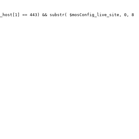
_host[1] == 443) && substr( $mosConfig_live_site, 0, 8 