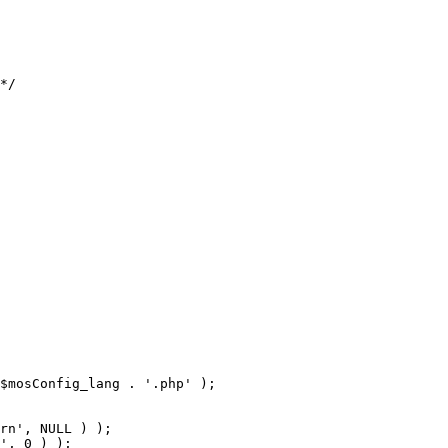
$mosConfig_lang . '.php' );
