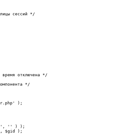
лицы сессий */

 время отключена */

омпонента */

r.php' );
