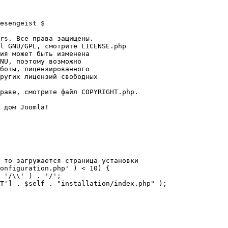
esengeist $

rs. Все права защищены.

l GNU/GPL, смотрите LICENSE.php

ия может быть изменена

NU, поэтому возможно

боты, лицензированного

ругих лицензий свободных 

раве, смотрите файл COPYRIGHT.php.

 дом Joomla!

 то загружается страница установки

onfiguration.php' ) < 10) {
