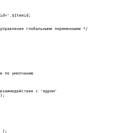
е по умолчанию

взаимодействие с 'ядром'

);
