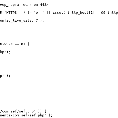
мер_порта, если он 443>

R['HTTPS'] ) != 'off' || isset( $http_host[1] ) && $http
N->SVN == 0) {

/com_sef/sef.php' )) {
