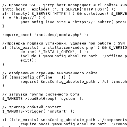
// Проверка SSL - $http_host возвращает <url_сайта>:<но
$http_host = explode(':', $_SERVER['HTTP_HOST'] );

if( (!empty( $_SERVER['HTTPS'] ) && strtolower( $_SERVE
) != 'https://' ) {

	$mosConfig_live_site = 'https://'.substr( $mosConfig_live_site, 7 );

}

require_once( 'includes/joomla.php' );

//Проверка подпаки установки, удалена при работе с SVN

if (file_exists( 'installation/index.php' ) && $_VERSIO
	define( '_INSTALL_CHECK', 1 );

	include ( $mosConfig_absolute_path .'/offline.php');

	exit();

}

// отображение страницы выключенного сайта

if ($mosConfig_offline == 1) {

	require( $mosConfig_absolute_path .'/offline.php' );

}

// загрузка группы системного бота

$_MAMBOTS->loadBotGroup( 'system' );

// триггер событий onStart

$_MAMBOTS->trigger( 'onStart' );

if (file_exists( $mosConfig_absolute_path .'/components
	require_once( $mosConfig_absolute_path .'/components/com_sef/sef.php' );
