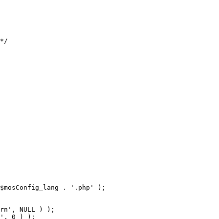
$mosConfig_lang . '.php' );
