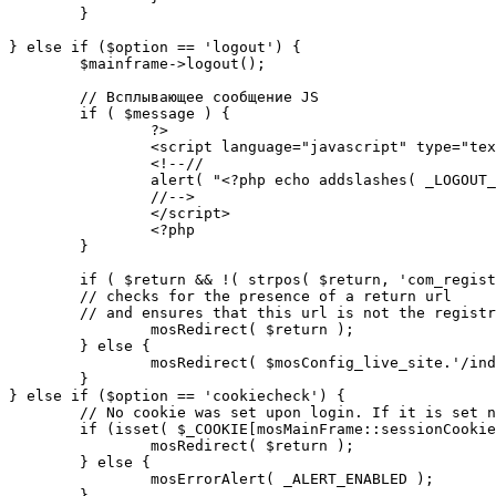
	}

} else if ($option == 'logout') {

	$mainframe->logout();

	// Всплывающее сообщение JS

	if ( $message ) {

		?>

		<script language="javascript" type="text/javascript">

		<!--//

		alert( "<?php echo addslashes( _LOGOUT_SUCCESS ); ?>" );

		//-->

		</script>

		<?php

	}

	if ( $return && !( strpos( $return, 'com_registration' ) || strpos( $return, 'com_login' ) ) ) {

	// checks for the presence of a return url 

	// and ensures that this url is not the registration or logout pages

		mosRedirect( $return );

	} else {

		mosRedirect( $mosConfig_live_site.'/index.php' );

	}

} else if ($option == 'cookiecheck') {

	// No cookie was set upon login. If it is set now, redirect to the given page. Otherwise, show error message.

	if (isset( $_COOKIE[mosMainFrame::sessionCookieName()] )) {

		mosRedirect( $return );

	} else {

		mosErrorAlert( _ALERT_ENABLED );

	}
