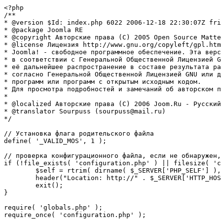
<?php

/**

* @version $Id: index.php 6022 2006-12-18 22:30:07Z fri
* @package Joomla RE

* @copyright Авторские права (C) 2005 Open Source Matte
* @license Лицензия http://www.gnu.org/copyleft/gpl.htm
* Joomla! - свободное программное обеспечение. Эта верс
* в соответствии с Генеральной Общественной Лицензией G
* её дальнейшее распространение в составе результата ра
* согласно Генеральной Общественной Лицензией GNU или д
* программ или программ с открытым исходным кодом.

* Для просмотра подробностей и замечаний об авторском п
* 

* @localized Авторские права (C) 2006 Joom.Ru - Русский
* @translator Sourpuss (sourpuss@mail.ru)

*/

// Установка флага родительского файла 

define( '_VALID_MOS', 1 );

// проверка конфигурационного файла, если не обнаружен,
if (!file_exists( 'configuration.php' ) || filesize( 'c
	$self = rtrim( dirname( $_SERVER['PHP_SELF'] ), '/\\' ) . '/';

	header("Location: http://" . $_SERVER['HTTP_HOST'] . $self . "installation/index.php" );

	exit();

}

require( 'globals.php' );

require_once( 'configuration.php' );
