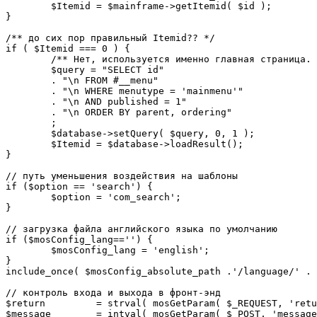
	$Itemid = $mainframe->getItemid( $id );

}

/** до сих пор правильный Itemid?? */

if ( $Itemid === 0 ) {

	/** Нет, используется именно главная страница. */

	$query = "SELECT id"

	. "\n FROM #__menu"

	. "\n WHERE menutype = 'mainmenu'"

	. "\n AND published = 1"

	. "\n ORDER BY parent, ordering"

	;

	$database->setQuery( $query, 0, 1 );

	$Itemid = $database->loadResult();

}

// путь уменьшения воздействия на шаблоны

if ($option == 'search') {

	$option = 'com_search';

}

// загрузка файла английского языка по умолчанию

if ($mosConfig_lang=='') {

	$mosConfig_lang = 'english';

}

include_once( $mosConfig_absolute_path .'/language/' . 
// контроль входа и выхода в фронт-энд 

$return 	= strval( mosGetParam( $_REQUEST, 'return', NULL ) );

$message 	= intval( mosGetParam( $_POST, 'message', 0 ) );
