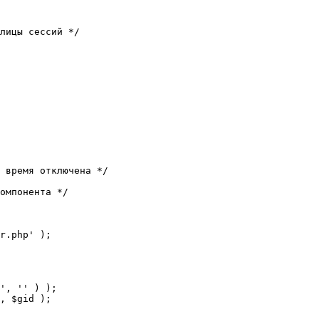
лицы сессий */

 время отключена */

омпонента */

r.php' );
