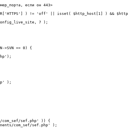
мер_порта, если он 443>

R['HTTPS'] ) != 'off' || isset( $http_host[1] ) && $http
N->SVN == 0) {

/com_sef/sef.php' )) {
