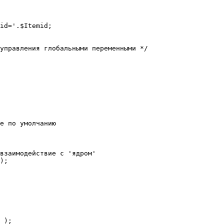
е по умолчанию

взаимодействие с 'ядром'

);
