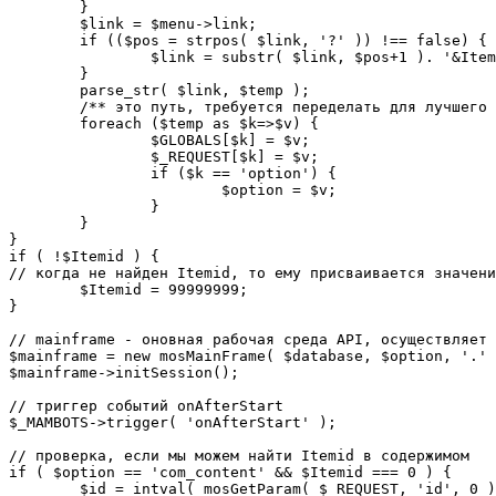
	}

	$link = $menu->link;

	if (($pos = strpos( $link, '?' )) !== false) {

		$link = substr( $link, $pos+1 ). '&Itemid='.$Itemid;

	}

	parse_str( $link, $temp );

	/** это путь, требуется переделать для лучшего управления глобальными переменными */

	foreach ($temp as $k=>$v) {

		$GLOBALS[$k] = $v;

		$_REQUEST[$k] = $v;

		if ($k == 'option') {

			$option = $v;

		}

	}

}

if ( !$Itemid ) {

// когда не найден Itemid, то ему присваивается значени
	$Itemid = 99999999;

} 

// mainframe - оновная рабочая среда API, осуществляет 
$mainframe = new mosMainFrame( $database, $option, '.' 
$mainframe->initSession();

// триггер событий onAfterStart

$_MAMBOTS->trigger( 'onAfterStart' );

// проверка, если мы можем найти Itemid в содержимом

if ( $option == 'com_content' && $Itemid === 0 ) {

	$id = intval( mosGetParam( $_REQUEST, 'id', 0 ) );
