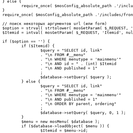
} else {

	require_once( $mosConfig_absolute_path .'/includes/sef.php' );

}

require_once( $mosConfig_absolute_path .'/includes/fron
// поиск некоторых аргументов url (или form)

$option = strval( strtolower( mosGetParam( $_REQUEST, '
$Itemid = intval( mosGetParam( $_REQUEST, 'Itemid', nul
if ($option == '') {

	if ($Itemid) {

		$query = "SELECT id, link"

		. "\n FROM #__menu"

		. "\n WHERE menutype = 'mainmenu'"

		. "\n AND id = " . (int) $Itemid

		. "\n AND published = 1"

		;

		$database->setQuery( $query );

	} else {

		$query = "SELECT id, link"

		. "\n FROM #__menu"

		. "\n WHERE menutype = 'mainmenu'"

		. "\n AND published = 1"

		. "\n ORDER BY parent, ordering"

		;

		$database->setQuery( $query, 0, 1 );

	}

	$menu = new mosMenu( $database );

	if ($database->loadObject( $menu )) {

		$Itemid = $menu->id;
