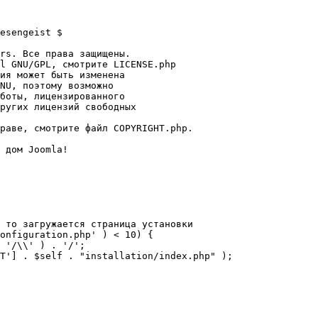
esengeist $

rs. Все права защищены.

l GNU/GPL, смотрите LICENSE.php

ия может быть изменена

NU, поэтому возможно

боты, лицензированного

ругих лицензий свободных 

раве, смотрите файл COPYRIGHT.php.

 дом Joomla!

 то загружается страница установки

onfiguration.php' ) < 10) {
