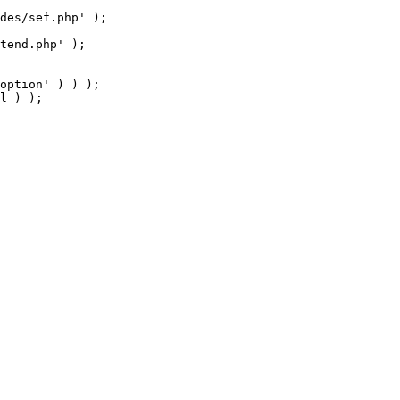
tend.php' );

option' ) ) );

l ) );
