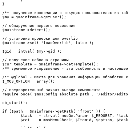
}

/** получение информации о текущих пользователях из таб
$my = $mainframe->getUser();

// обнаружение первого посещения

$mainframe->detect();

// установка проверки для overlib

$mainframe->set( 'loadOverlib', false );

$gid = intval( $my->gid );

// получение шаблона страницы

$cur_template = $mainframe->getTemplate();

/** временное исправление - эта особенность в настоящее
/** @global - Места для хранения информации обработки к
$_MOS_OPTION = array();

// предварительный захват вывода компонента

require_once( $mosConfig_absolute_path . '/editor/edito
ob_start();		 

if ($path = $mainframe->getPath( 'front' )) {

	$task 	= strval( mosGetParam( $_REQUEST, 'task', '' ) );

	$ret 	= mosMenuCheck( $Itemid, $option, $task, $gid );
