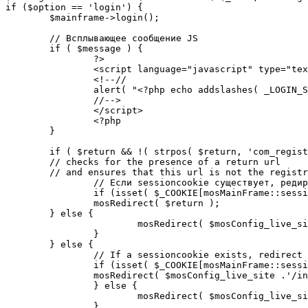
if ($option == 'login') {

	$mainframe->login();

	// Всплывающее сообщение JS

	if ( $message ) {

		?>

		<script language="javascript" type="text/javascript">

		<!--//

		alert( "<?php echo addslashes( _LOGIN_SUCCESS ); ?>" );

		//-->

		</script>

		<?php

	}

	if ( $return && !( strpos( $return, 'com_registration' ) || strpos( $return, 'com_login' ) ) ) {

	// checks for the presence of a return url 

	// and ensures that this url is not the registration or login pages

		// Если sessioncookie существует, редирект на заданную страницу. Otherwise, take an extra round for a cookiecheck

		if (isset( $_COOKIE[mosMainFrame::sessionCookieName()] )) {

		mosRedirect( $return );

	} else {

			mosRedirect( $mosConfig_live_site .'/index.php?option=cookiecheck&return=' . urlencode( $return ) );

		}

	} else {

		// If a sessioncookie exists, redirect to the start page. Otherwise, take an extra round for a cookiecheck

		if (isset( $_COOKIE[mosMainFrame::sessionCookieName()] )) {

		mosRedirect( $mosConfig_live_site .'/index.php' );

		} else {

			mosRedirect( $mosConfig_live_site .'/index.php?option=cookiecheck&return=' . urlencode( $mosConfig_live_site .'/index.php' ) );

		}
