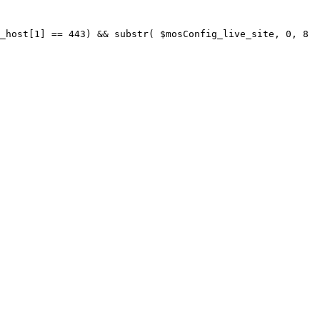
_host[1] == 443) && substr( $mosConfig_live_site, 0, 8 