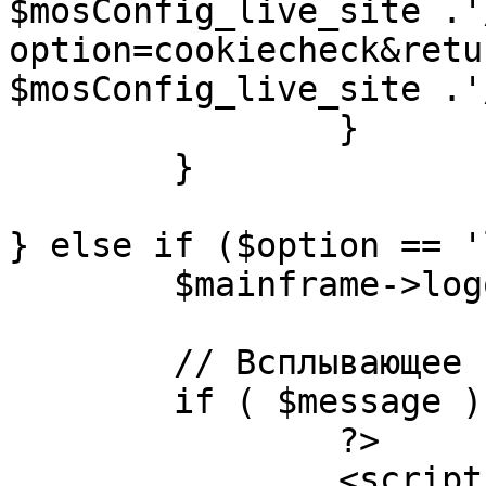
$mosConfig_live_site .'
option=cookiecheck&retu
$mosConfig_live_site .'
		}

	}

} else if ($option == '
	$mainframe->logout();

	// Всплывающее сообщение JS

	if ( $message ) {

		?>

		<script language="javascript" 