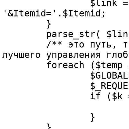
		$link = substr( $link, $pos+1 ). 
'&Itemid='.$Itemid;

	}

	parse_str( $link, $temp );

	/** это путь, требуется переделать для 
лучшего управления глоб
	foreach ($temp as $k=>$v) {

		$GLOBALS[$k] = $v;

		$_REQUEST[$k] = $v;

		if ($k == 'option') {

			$option = $v;
		}

	}
