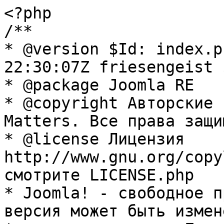
<?php

/**

* @version $Id: index.p
22:30:07Z friesengeist $
* @package Joomla RE

* @copyright Авторские 
Matters. Все права защи
* @license Лицензия 
http://www.gnu.org/copy
смотрите LICENSE.php

* Joomla! - свободное п
версия может быть измене