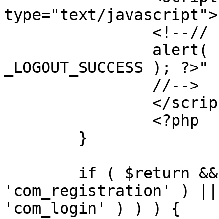
type="text/javascript">

		<!--//

		alert( "<?php echo addslashes( 
_LOGOUT_SUCCESS ); ?>" )
		//-->

		</script>

		<?php

	}

	if ( $return && !( strpos( $return, 
'com_registration' ) ||
'com_login' ) ) ) {
