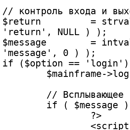
// контроль входа и вых
$return 	= strval( mosGetParam( $_REQUEST, 
'return', NULL ) );

$message 	= intval( mosGetParam( $_POST, 
'message', 0 ) );

if ($option == 'login') 
	$mainframe->login();

	// Всплывающее сообщение JS

	if ( $message ) {

		?>

		<script language="javascript" 