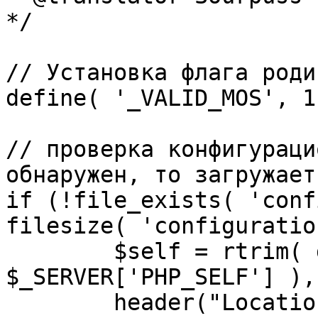
*/

// Установка флага роди
define( '_VALID_MOS', 1 
// проверка конфигураци
обнаружен, то загружает
if (!file_exists( 'conf
filesize( 'configuratio
	$self = rtrim( dirname( 
$_SERVER['PHP_SELF'] ),
	header("Location: http://" . 