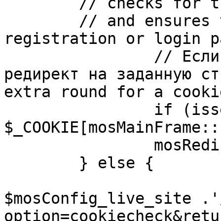
	// checks for the presence of a return url 

	// and ensures that this url is not the 
registration or login pa
		// Если sessioncookie существует, 
редирект на заданную ст
extra round for a cooki
		if (isset( 
$_COOKIE[mosMainFrame::
		mosRedirect( $return );

	} else {

			mosRedirect(
$mosConfig_live_site .'
option=cookiecheck&retu