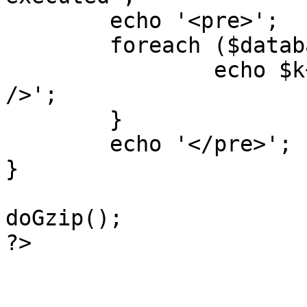
	echo '<pre>';

 	foreach ($database->_log as $k=>$sql) {

 		echo $k+1 . "\n" . $sql . '<hr 
/>';

	}

	echo '</pre>';

}

doGzip();

?>