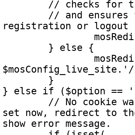
	// checks for the presence of a return url 

	// and ensures that this url is not the 
registration or logout 
		mosRedirect( $return );

	} else {

		mosRedirect( 
$mosConfig_live_site.'/
	}

} else if ($option == '
	// No cookie was set upon login. If it is 
set now, redirect to th
show error message.

	if (isset( 