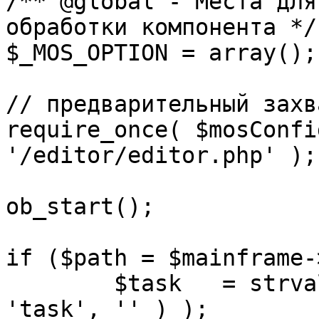
/** @global - Места для
обработки компонента */

$_MOS_OPTION = array();

// предварительный захв
require_once( $mosConfi
'/editor/editor.php' );

ob_start();		 

if ($path = $mainframe-
	$task 	= strval( mosGetParam( $_REQUEST, 
'task', '' ) );
