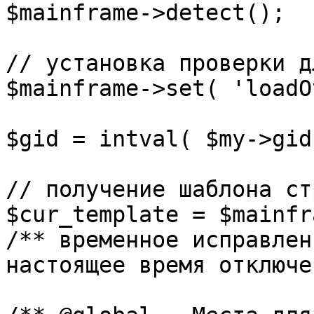
$mainframe->detect();

// установка проверки д
$mainframe->set( 'loadO
$gid = intval( $my->gid 
// получение шаблона ст
$cur_template = $mainfr
/** временное исправлен
настоящее время отключе