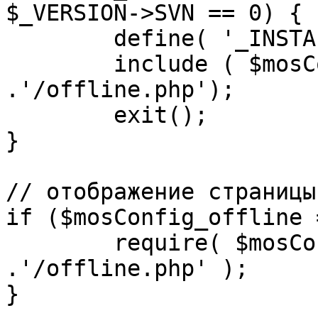
$_VERSION->SVN == 0) {

	define( '_INSTALL_CHECK', 1 );

	include ( $mosConfig_absolute_path 
.'/offline.php');

	exit();

}

// отображение страницы
if ($mosConfig_offline 
	require( $mosConfig_absolute_path 
.'/offline.php' );

}
