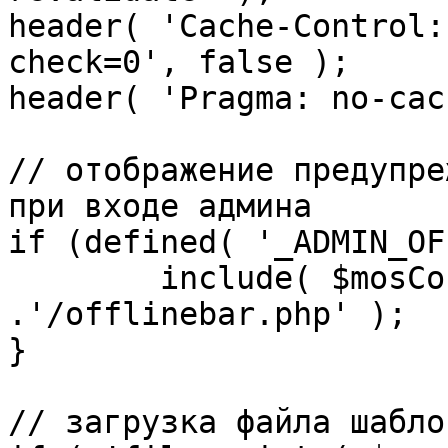
header( 'Cache-Control:
check=0', false );

header( 'Pragma: no-cac
// отображение предупре
при входе админа

if (defined( '_ADMIN_OF
	include( $mosConfig_absolute_path 
.'/offlinebar.php' );

}

// загрузка файла шаблон