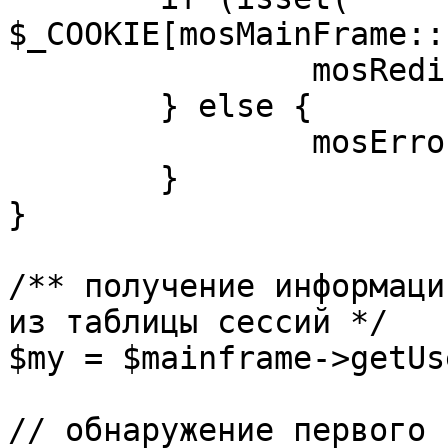
$_COOKIE[mosMainFrame::
		mosRedirect( $return );

	} else {

		mosErrorAlert( _ALERT_ENABLED );

	}

}

/** получение информаци
из таблицы сессий */

$my = $mainframe->getUs
// обнаружение первого 