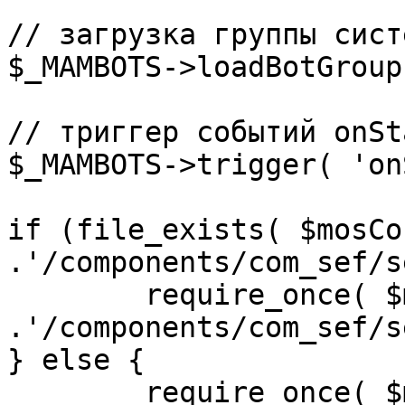
// загрузка группы сист
$_MAMBOTS->loadBotGroup
// триггер событий onSta
$_MAMBOTS->trigger( 'on
if (file_exists( $mosCo
.'/components/com_sef/s
	require_once( $mosConfig_absolute_path 
.'/components/com_sef/s
} else {

	require_once( $mosConfig_absolute_path 