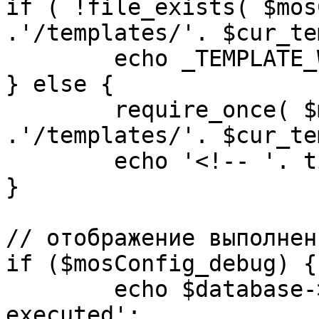
if ( !file_exists( $mos
.'/templates/'. $cur_te
	echo _TEMPLATE_WARN . $cur_template;

} else {

	require_once( $mosConfig_absolute_path 
.'/templates/'. $cur_te
	echo '<!-- '. time() .' -->';

}

// отображение выполнен
if ($mosConfig_debug) {

	echo $database->_ticker . ' queries 
executed';
