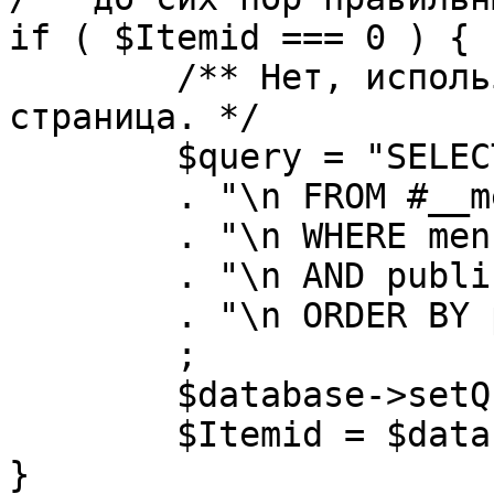
if ( $Itemid === 0 ) {

	/** Нет, используется именно главная 
страница. */

	$query = "SELECT id"

	. "\n FROM #__menu"

	. "\n WHERE menutype = 'mainmenu'"

	. "\n AND published = 1"

	. "\n ORDER BY parent, ordering"

	;

	$database->setQuery( $query, 0, 1 );

	$Itemid = $database->loadResult();

}
