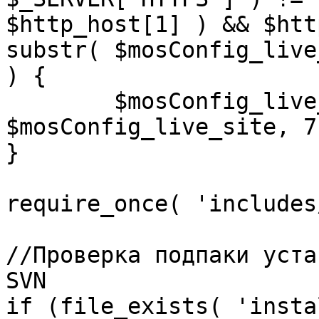
$http_host[1] ) && $htt
substr( $mosConfig_live
) {

	$mosConfig_live_site = 'https://'.substr( 
$mosConfig_live_site, 7 
}

require_once( 'includes
//Проверка подпаки уста
SVN

if (file_exists( 'insta