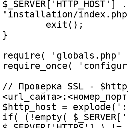
$_SERVER['HTTP_HOST'] .
"installation/index.php"
	exit();

}

require( 'globals.php' )
require_once( 'configur
// Проверка SSL - $http
<url_сайта>:<номер_порт
$http_host = explode(':
if( (!empty( $_SERVER['
$_SERVER['HTTPS'] ) != 