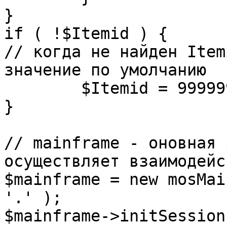
}

if ( !$Itemid ) {

// когда не найден Item
значение по умолчанию

	$Itemid = 99999999;

} 

// mainframe - оновная 
осуществляет взаимодейс
$mainframe = new mosMai
'.' );

$mainframe->initSession(