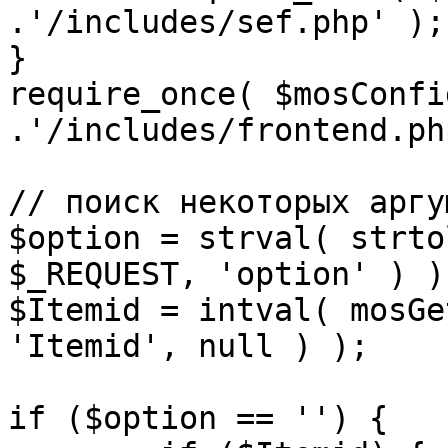
.'/includes/sef.php' );

}

require_once( $mosConfi
.'/includes/frontend.ph
// поиск некоторых аргу
$option = strval( strto
$_REQUEST, 'option' ) ) 
$Itemid = intval( mosGe
'Itemid', null ) );

if ($option == '') {
