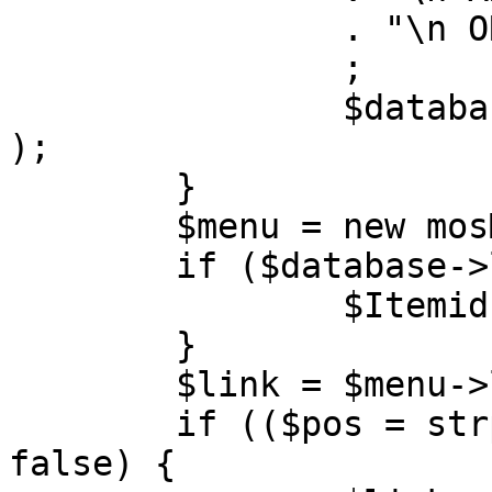
		. "\n ORDER BY parent, ordering"

		;

		$database->setQuery( $query, 0, 1 
);

	}

	$menu = new mosMenu( $database );

	if ($database->loadObject( $menu )) {

		$Itemid = $menu->id;

	}

	$link = $menu->link;

	if (($pos = strpos( $link, '?' )) !== 
false) {
