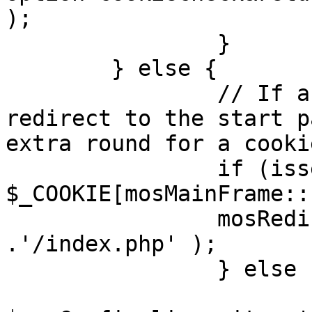
);

		}

	} else {

		// If a sessioncookie exists, 
redirect to the start p
extra round for a cooki
		if (isset( 
$_COOKIE[mosMainFrame::
		mosRedirect( $mosConfig_live_site 
.'/index.php' );

		} else {

			mosRedirect(