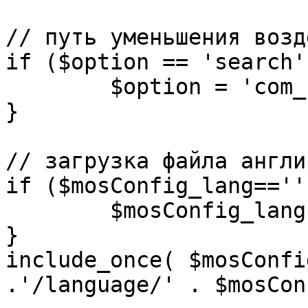
// путь уменьшения возд
if ($option == 'search')
	$option = 'com_search';

}

// загрузка файла англи
if ($mosConfig_lang=='')
	$mosConfig_lang = 'english';

}

include_once( $mosConfi
.'/language/' . $mosCon