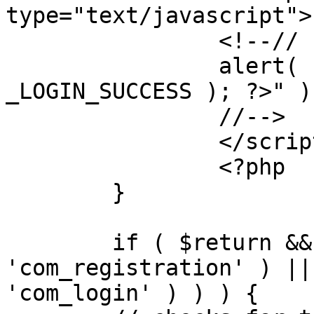
type="text/javascript">

		<!--//

		alert( "<?php echo addslashes( 
_LOGIN_SUCCESS ); ?>" );
		//-->

		</script>

		<?php

	}

	if ( $return && !( strpos( $return, 
'com_registration' ) ||
'com_login' ) ) ) {
