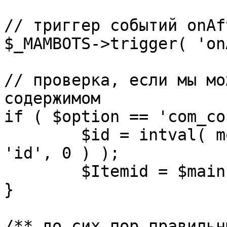
// триггер событий onAf
$_MAMBOTS->trigger( 'on
// проверка, если мы мо
содержимом

if ( $option == 'com_co
	$id = intval( mosGetParam( $_REQUEST, 
'id', 0 ) );

	$Itemid = $mainframe->getItemid( $id );

}

/** до сих пор правильн