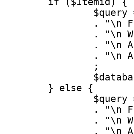
	if ($Itemid) {

		$query = "SELECT id, link"

		. "\n FROM #__menu"

		. "\n WHERE menutype = 'mainmenu'"

		. "\n AND id = " . (int) $Itemid

		. "\n AND published = 1"

		;

		$database->setQuery( $query );

	} else {

		$query = "SELECT id, link"

		. "\n FROM #__menu"

		. "\n WHERE menutype = 'mainmenu'"

		. "\n AND published = 1"
