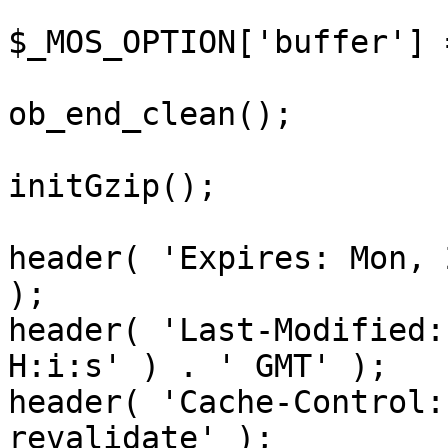
$_MOS_OPTION['buffer'] 
ob_end_clean();

initGzip();

header( 'Expires: Mon, 
);

header( 'Last-Modified:
H:i:s' ) . ' GMT' );

header( 'Cache-Control:
revalidate' );
