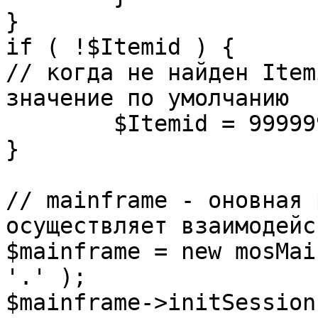
}

if ( !$Itemid ) {

// когда не найден Item
значение по умолчанию

	$Itemid = 99999999;

} 

// mainframe - оновная 
осуществляет взаимодейс
$mainframe = new mosMai
'.' );

$mainframe->initSession(