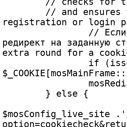
	// checks for the presence of a return url 

	// and ensures that this url is not the 
registration or login pa
		// Если sessioncookie существует, 
редирект на заданную ст
extra round for a cooki
		if (isset( 
$_COOKIE[mosMainFrame::
		mosRedirect( $return );

	} else {

			mosRedirect(
$mosConfig_live_site .'
option=cookiecheck&retu