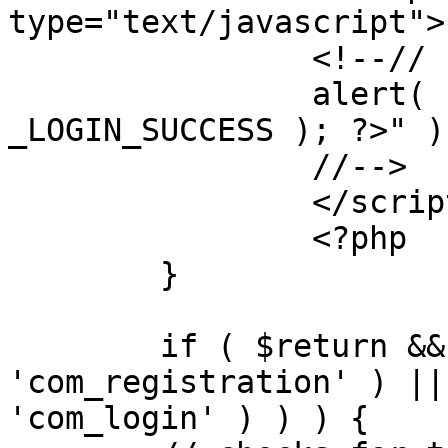
type="text/javascript">

		<!--//

		alert( "<?php echo addslashes( 
_LOGIN_SUCCESS ); ?>" );
		//-->

		</script>

		<?php

	}

	if ( $return && !( strpos( $return, 
'com_registration' ) ||
'com_login' ) ) ) {
