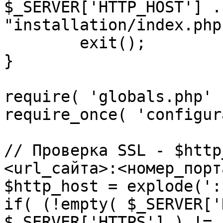
$_SERVER['HTTP_HOST'] .
"installation/index.php"
	exit();

}

require( 'globals.php' )
require_once( 'configur
// Проверка SSL - $http
<url_сайта>:<номер_порт
$http_host = explode(':
if( (!empty( $_SERVER['
$_SERVER['HTTPS'] ) != 