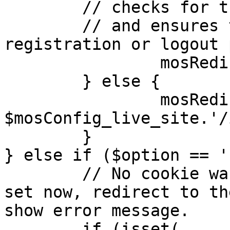
	// checks for the presence of a return url 

	// and ensures that this url is not the 
registration or logout 
		mosRedirect( $return );

	} else {

		mosRedirect( 
$mosConfig_live_site.'/
	}

} else if ($option == '
	// No cookie was set upon login. If it is 
set now, redirect to th
show error message.

	if (isset( 