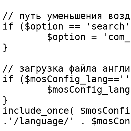
// путь уменьшения возд
if ($option == 'search')
	$option = 'com_search';

}

// загрузка файла англи
if ($mosConfig_lang=='')
	$mosConfig_lang = 'english';

}

include_once( $mosConfi
.'/language/' . $mosCon