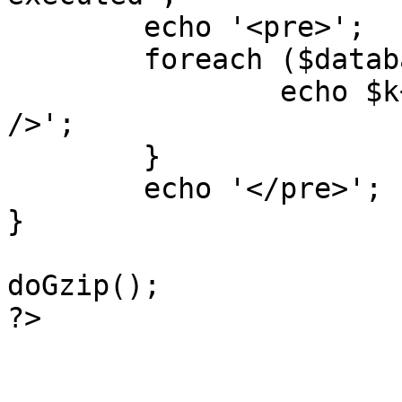
	echo '<pre>';

 	foreach ($database->_log as $k=>$sql) {

 		echo $k+1 . "\n" . $sql . '<hr 
/>';

	}

	echo '</pre>';

}

doGzip();

?>