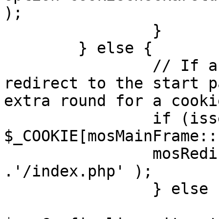
);

		}

	} else {

		// If a sessioncookie exists, 
redirect to the start p
extra round for a cooki
		if (isset( 
$_COOKIE[mosMainFrame::
		mosRedirect( $mosConfig_live_site 
.'/index.php' );

		} else {

			mosRedirect(