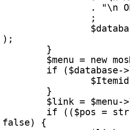
		. "\n ORDER BY parent, ordering"

		;

		$database->setQuery( $query, 0, 1 
);

	}

	$menu = new mosMenu( $database );

	if ($database->loadObject( $menu )) {

		$Itemid = $menu->id;

	}

	$link = $menu->link;

	if (($pos = strpos( $link, '?' )) !== 
false) {
