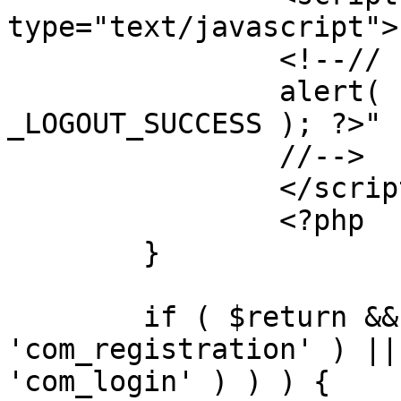
type="text/javascript">

		<!--//

		alert( "<?php echo addslashes( 
_LOGOUT_SUCCESS ); ?>" )
		//-->

		</script>

		<?php

	}

	if ( $return && !( strpos( $return, 
'com_registration' ) ||
'com_login' ) ) ) {
