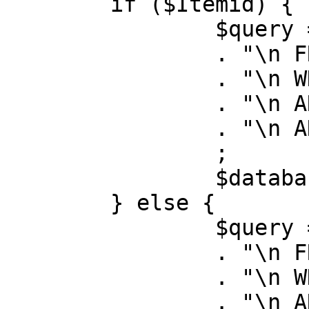
	if ($Itemid) {

		$query = "SELECT id, link"

		. "\n FROM #__menu"

		. "\n WHERE menutype = 'mainmenu'"

		. "\n AND id = " . (int) $Itemid

		. "\n AND published = 1"

		;

		$database->setQuery( $query );

	} else {

		$query = "SELECT id, link"

		. "\n FROM #__menu"

		. "\n WHERE menutype = 'mainmenu'"

		. "\n AND published = 1"
