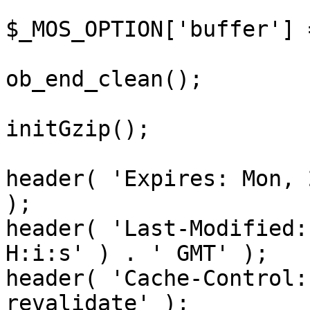
$_MOS_OPTION['buffer'] 
ob_end_clean();

initGzip();

header( 'Expires: Mon, 
);

header( 'Last-Modified:
H:i:s' ) . ' GMT' );

header( 'Cache-Control:
revalidate' );
