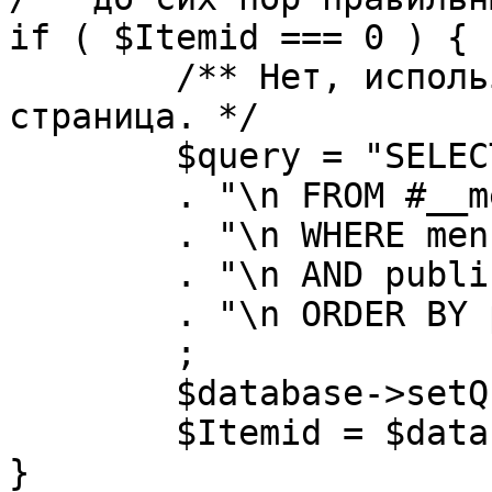
if ( $Itemid === 0 ) {

	/** Нет, используется именно главная 
страница. */

	$query = "SELECT id"

	. "\n FROM #__menu"

	. "\n WHERE menutype = 'mainmenu'"

	. "\n AND published = 1"

	. "\n ORDER BY parent, ordering"

	;

	$database->setQuery( $query, 0, 1 );

	$Itemid = $database->loadResult();

}
