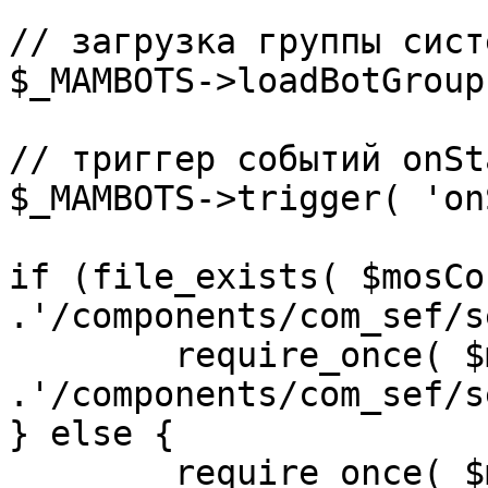
// загрузка группы сист
$_MAMBOTS->loadBotGroup
// триггер событий onSta
$_MAMBOTS->trigger( 'on
if (file_exists( $mosCo
.'/components/com_sef/s
	require_once( $mosConfig_absolute_path 
.'/components/com_sef/s
} else {

	require_once( $mosConfig_absolute_path 