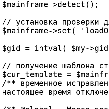
$mainframe->detect();

// установка проверки д
$mainframe->set( 'loadO
$gid = intval( $my->gid 
// получение шаблона ст
$cur_template = $mainfr
/** временное исправлен
настоящее время отключе