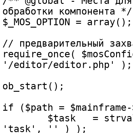
/** @global - Места для
обработки компонента */

$_MOS_OPTION = array();

// предварительный захв
require_once( $mosConfi
'/editor/editor.php' );

ob_start();		 

if ($path = $mainframe-
	$task 	= strval( mosGetParam( $_REQUEST, 
'task', '' ) );
