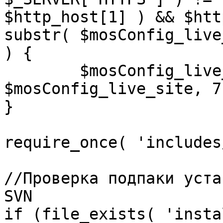
$http_host[1] ) && $htt
substr( $mosConfig_live
) {

	$mosConfig_live_site = 'https://'.substr( 
$mosConfig_live_site, 7 
}

require_once( 'includes
//Проверка подпаки уста
SVN

if (file_exists( 'insta