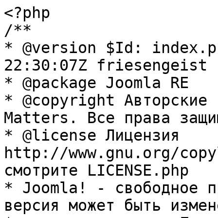
<?php

/**

* @version $Id: index.p
22:30:07Z friesengeist $
* @package Joomla RE

* @copyright Авторские 
Matters. Все права защи
* @license Лицензия 
http://www.gnu.org/copy
смотрите LICENSE.php

* Joomla! - свободное п
версия может быть измене