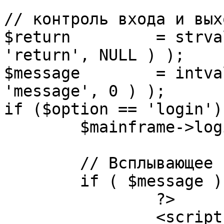
// контроль входа и вых
$return 	= strval( mosGetParam( $_REQUEST, 
'return', NULL ) );

$message 	= intval( mosGetParam( $_POST, 
'message', 0 ) );

if ($option == 'login') 
	$mainframe->login();

	// Всплывающее сообщение JS

	if ( $message ) {

		?>

		<script language="javascript" 