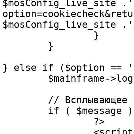
$mosConfig_live_site .'
option=cookiecheck&retu
$mosConfig_live_site .'
		}

	}

} else if ($option == '
	$mainframe->logout();

	// Всплывающее сообщение JS

	if ( $message ) {

		?>

		<script language="javascript" 