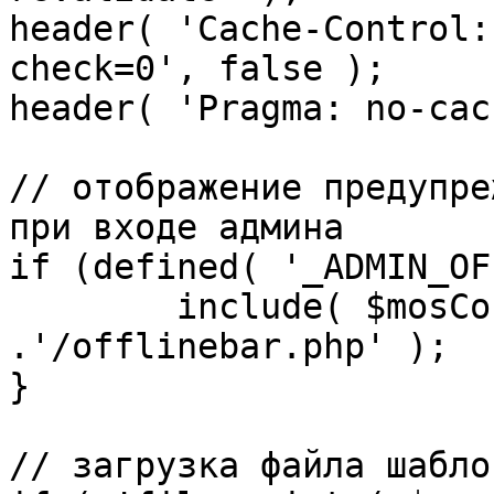
header( 'Cache-Control:
check=0', false );

header( 'Pragma: no-cac
// отображение предупре
при входе админа

if (defined( '_ADMIN_OF
	include( $mosConfig_absolute_path 
.'/offlinebar.php' );

}

// загрузка файла шаблон