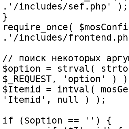
.'/includes/sef.php' );

}

require_once( $mosConfi
.'/includes/frontend.ph
// поиск некоторых аргу
$option = strval( strto
$_REQUEST, 'option' ) ) 
$Itemid = intval( mosGe
'Itemid', null ) );

if ($option == '') {
