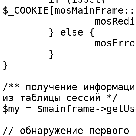
$_COOKIE[mosMainFrame::
		mosRedirect( $return );

	} else {

		mosErrorAlert( _ALERT_ENABLED );

	}

}

/** получение информаци
из таблицы сессий */

$my = $mainframe->getUs
// обнаружение первого 