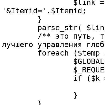
		$link = substr( $link, $pos+1 ). 
'&Itemid='.$Itemid;

	}

	parse_str( $link, $temp );

	/** это путь, требуется переделать для 
лучшего управления глоб
	foreach ($temp as $k=>$v) {

		$GLOBALS[$k] = $v;

		$_REQUEST[$k] = $v;

		if ($k == 'option') {

			$option = $v;
		}

	}
