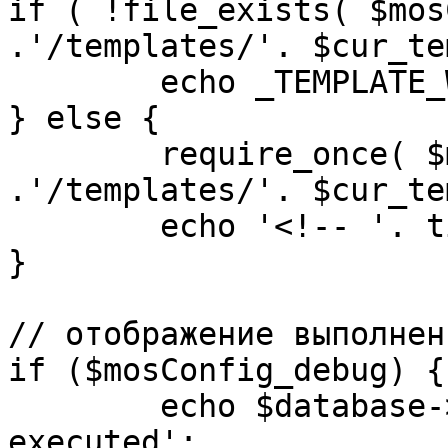
if ( !file_exists( $mos
.'/templates/'. $cur_te
	echo _TEMPLATE_WARN . $cur_template;

} else {

	require_once( $mosConfig_absolute_path 
.'/templates/'. $cur_te
	echo '<!-- '. time() .' -->';

}

// отображение выполнен
if ($mosConfig_debug) {

	echo $database->_ticker . ' queries 
executed';
