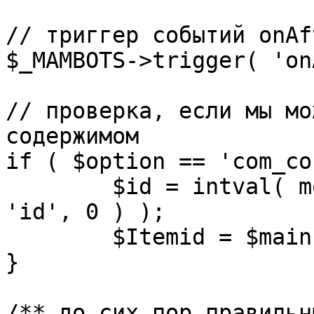
// триггер событий onAf
$_MAMBOTS->trigger( 'on
// проверка, если мы мо
содержимом

if ( $option == 'com_co
	$id = intval( mosGetParam( $_REQUEST, 
'id', 0 ) );

	$Itemid = $mainframe->getItemid( $id );

}

/** до сих пор правильн