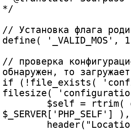
*/

// Установка флага роди
define( '_VALID_MOS', 1 
// проверка конфигураци
обнаружен, то загружает
if (!file_exists( 'conf
filesize( 'configuratio
	$self = rtrim( dirname( 
$_SERVER['PHP_SELF'] ),
	header("Location: http://" . 