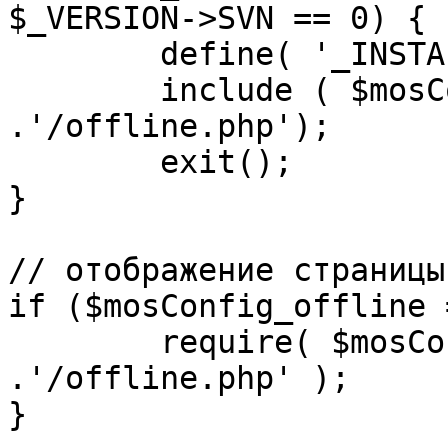
$_VERSION->SVN == 0) {

	define( '_INSTALL_CHECK', 1 );

	include ( $mosConfig_absolute_path 
.'/offline.php');

	exit();

}

// отображение страницы
if ($mosConfig_offline 
	require( $mosConfig_absolute_path 
.'/offline.php' );

}
