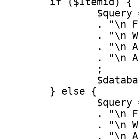
	if ($Itemid) {

		$query = "SELECT id, link"

		. "\n FROM #__menu"

		. "\n WHERE menutype = 'mainmenu'"

		. "\n AND id = " . (int) $Itemid

		. "\n AND published = 1"

		;

		$database->setQuery( $query );

	} else {

		$query = "SELECT id, link"

		. "\n FROM #__menu"

		. "\n WHERE menutype = 'mainmenu'"

		. "\n AND published = 1"
