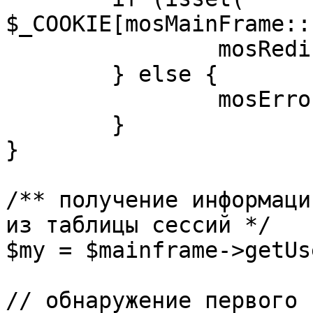
$_COOKIE[mosMainFrame::
		mosRedirect( $return );

	} else {

		mosErrorAlert( _ALERT_ENABLED );

	}

}

/** получение информаци
из таблицы сессий */

$my = $mainframe->getUs
// обнаружение первого 