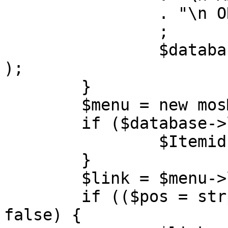
		. "\n ORDER BY parent, ordering"

		;

		$database->setQuery( $query, 0, 1 
);

	}

	$menu = new mosMenu( $database );

	if ($database->loadObject( $menu )) {

		$Itemid = $menu->id;

	}

	$link = $menu->link;

	if (($pos = strpos( $link, '?' )) !== 
false) {
