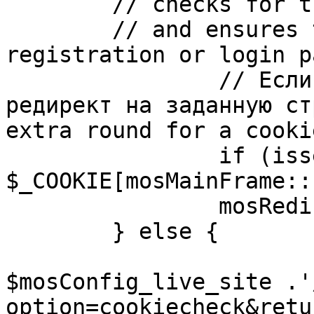
	// checks for the presence of a return url 

	// and ensures that this url is not the 
registration or login pa
		// Если sessioncookie существует, 
редирект на заданную ст
extra round for a cooki
		if (isset( 
$_COOKIE[mosMainFrame::
		mosRedirect( $return );

	} else {

			mosRedirect(
$mosConfig_live_site .'
option=cookiecheck&retu