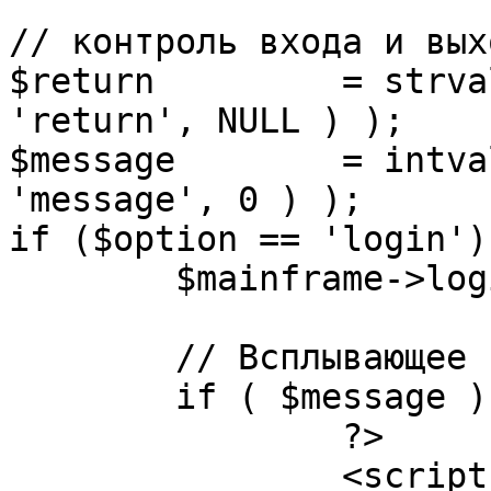
// контроль входа и вых
$return 	= strval( mosGetParam( $_REQUEST, 
'return', NULL ) );

$message 	= intval( mosGetParam( $_POST, 
'message', 0 ) );

if ($option == 'login') 
	$mainframe->login();

	// Всплывающее сообщение JS

	if ( $message ) {

		?>

		<script language="javascript" 