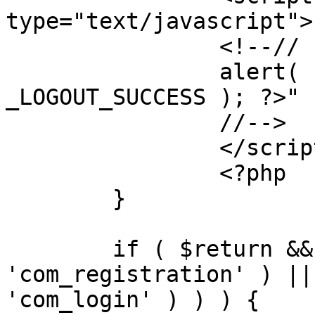
type="text/javascript">

		<!--//

		alert( "<?php echo addslashes( 
_LOGOUT_SUCCESS ); ?>" )
		//-->

		</script>

		<?php

	}

	if ( $return && !( strpos( $return, 
'com_registration' ) ||
'com_login' ) ) ) {
