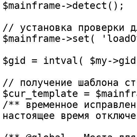
$mainframe->detect();

// установка проверки д
$mainframe->set( 'loadO
$gid = intval( $my->gid 
// получение шаблона ст
$cur_template = $mainfr
/** временное исправлен
настоящее время отключе