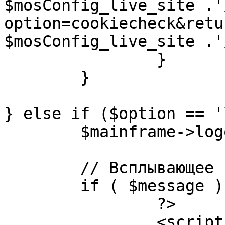
$mosConfig_live_site .'
option=cookiecheck&retu
$mosConfig_live_site .'
		}

	}

} else if ($option == '
	$mainframe->logout();

	// Всплывающее сообщение JS

	if ( $message ) {

		?>

		<script language="javascript" 