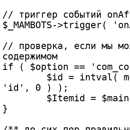
// триггер событий onAf
$_MAMBOTS->trigger( 'on
// проверка, если мы мо
содержимом

if ( $option == 'com_co
	$id = intval( mosGetParam( $_REQUEST, 
'id', 0 ) );

	$Itemid = $mainframe->getItemid( $id );

}

/** до сих пор правильн