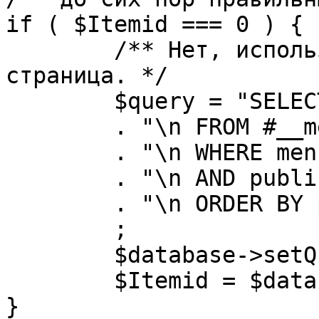
if ( $Itemid === 0 ) {

	/** Нет, используется именно главная 
страница. */

	$query = "SELECT id"

	. "\n FROM #__menu"

	. "\n WHERE menutype = 'mainmenu'"

	. "\n AND published = 1"

	. "\n ORDER BY parent, ordering"

	;

	$database->setQuery( $query, 0, 1 );

	$Itemid = $database->loadResult();

}
