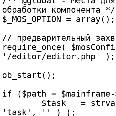
/** @global - Места для
обработки компонента */

$_MOS_OPTION = array();

// предварительный захв
require_once( $mosConfi
'/editor/editor.php' );

ob_start();		 

if ($path = $mainframe-
	$task 	= strval( mosGetParam( $_REQUEST, 
'task', '' ) );
