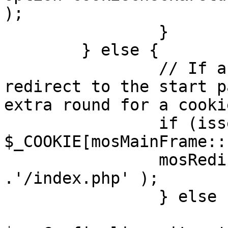
);

		}

	} else {

		// If a sessioncookie exists, 
redirect to the start p
extra round for a cooki
		if (isset( 
$_COOKIE[mosMainFrame::
		mosRedirect( $mosConfig_live_site 
.'/index.php' );

		} else {

			mosRedirect(