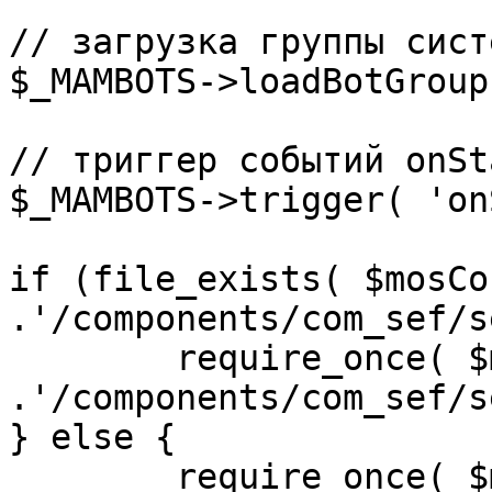
// загрузка группы сист
$_MAMBOTS->loadBotGroup
// триггер событий onSta
$_MAMBOTS->trigger( 'on
if (file_exists( $mosCo
.'/components/com_sef/s
	require_once( $mosConfig_absolute_path 
.'/components/com_sef/s
} else {

	require_once( $mosConfig_absolute_path 