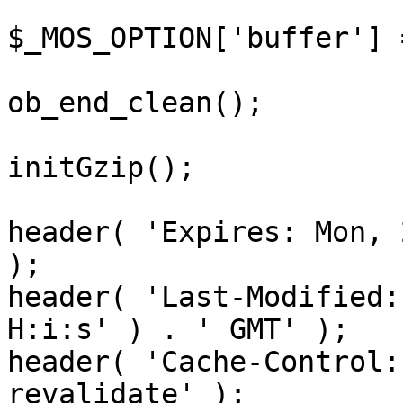
$_MOS_OPTION['buffer'] 
ob_end_clean();

initGzip();

header( 'Expires: Mon, 
);

header( 'Last-Modified:
H:i:s' ) . ' GMT' );

header( 'Cache-Control:
revalidate' );
