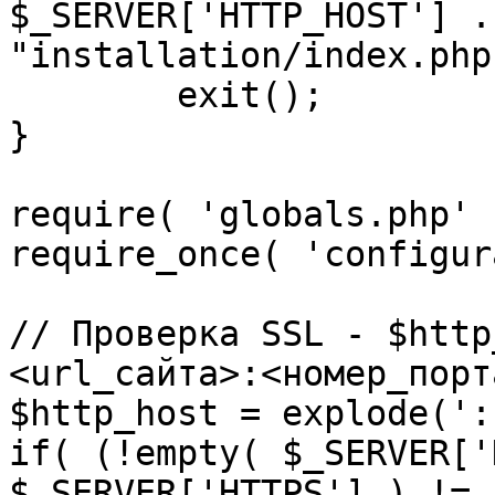
$_SERVER['HTTP_HOST'] .
"installation/index.php"
	exit();

}

require( 'globals.php' )
require_once( 'configur
// Проверка SSL - $http
<url_сайта>:<номер_порт
$http_host = explode(':
if( (!empty( $_SERVER['
$_SERVER['HTTPS'] ) != 