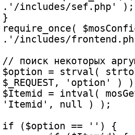
.'/includes/sef.php' );

}

require_once( $mosConfi
.'/includes/frontend.ph
// поиск некоторых аргу
$option = strval( strto
$_REQUEST, 'option' ) ) 
$Itemid = intval( mosGe
'Itemid', null ) );

if ($option == '') {
