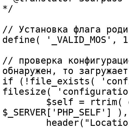
*/

// Установка флага роди
define( '_VALID_MOS', 1 
// проверка конфигураци
обнаружен, то загружает
if (!file_exists( 'conf
filesize( 'configuratio
	$self = rtrim( dirname( 
$_SERVER['PHP_SELF'] ),
	header("Location: http://" . 