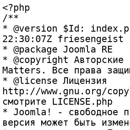
<?php

/**

* @version $Id: index.p
22:30:07Z friesengeist $
* @package Joomla RE

* @copyright Авторские 
Matters. Все права защи
* @license Лицензия 
http://www.gnu.org/copy
смотрите LICENSE.php

* Joomla! - свободное п
версия может быть измене