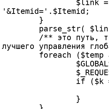
		$link = substr( $link, $pos+1 ). 
'&Itemid='.$Itemid;

	}

	parse_str( $link, $temp );

	/** это путь, требуется переделать для 
лучшего управления глоб
	foreach ($temp as $k=>$v) {

		$GLOBALS[$k] = $v;

		$_REQUEST[$k] = $v;

		if ($k == 'option') {

			$option = $v;
		}

	}
