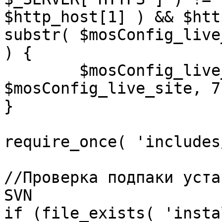
$http_host[1] ) && $htt
substr( $mosConfig_live
) {

	$mosConfig_live_site = 'https://'.substr( 
$mosConfig_live_site, 7 
}

require_once( 'includes
//Проверка подпаки уста
SVN

if (file_exists( 'insta