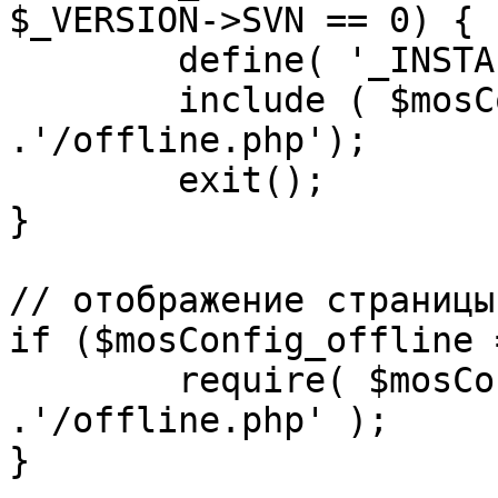
$_VERSION->SVN == 0) {

	define( '_INSTALL_CHECK', 1 );

	include ( $mosConfig_absolute_path 
.'/offline.php');

	exit();

}

// отображение страницы
if ($mosConfig_offline 
	require( $mosConfig_absolute_path 
.'/offline.php' );

}
