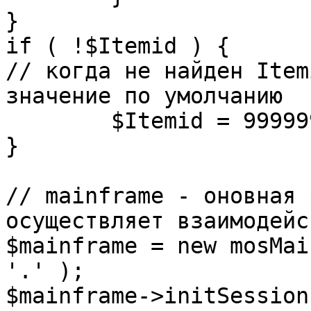
}

if ( !$Itemid ) {

// когда не найден Item
значение по умолчанию

	$Itemid = 99999999;

} 

// mainframe - оновная 
осуществляет взаимодейс
$mainframe = new mosMai
'.' );

$mainframe->initSession(