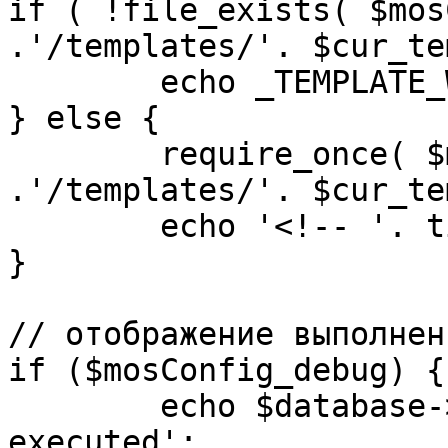
if ( !file_exists( $mos
.'/templates/'. $cur_te
	echo _TEMPLATE_WARN . $cur_template;

} else {

	require_once( $mosConfig_absolute_path 
.'/templates/'. $cur_te
	echo '<!-- '. time() .' -->';

}

// отображение выполнен
if ($mosConfig_debug) {

	echo $database->_ticker . ' queries 
executed';
