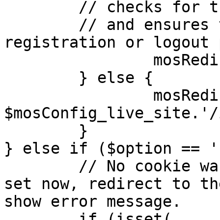
	// checks for the presence of a return url 

	// and ensures that this url is not the 
registration or logout 
		mosRedirect( $return );

	} else {

		mosRedirect( 
$mosConfig_live_site.'/
	}

} else if ($option == '
	// No cookie was set upon login. If it is 
set now, redirect to th
show error message.

	if (isset( 