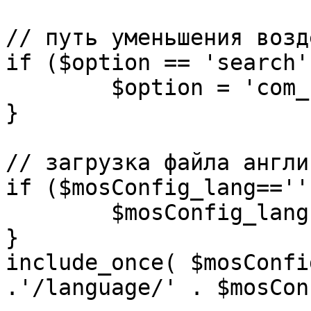
// путь уменьшения возд
if ($option == 'search')
	$option = 'com_search';

}

// загрузка файла англи
if ($mosConfig_lang=='')
	$mosConfig_lang = 'english';

}

include_once( $mosConfi
.'/language/' . $mosCon