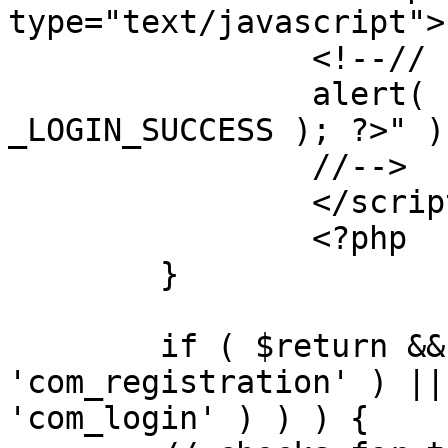
type="text/javascript">

		<!--//

		alert( "<?php echo addslashes( 
_LOGIN_SUCCESS ); ?>" );
		//-->

		</script>

		<?php

	}

	if ( $return && !( strpos( $return, 
'com_registration' ) ||
'com_login' ) ) ) {
