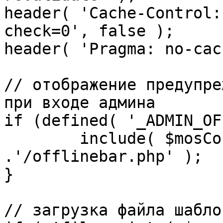
header( 'Cache-Control:
check=0', false );

header( 'Pragma: no-cac
// отображение предупре
при входе админа

if (defined( '_ADMIN_OF
	include( $mosConfig_absolute_path 
.'/offlinebar.php' );

}

// загрузка файла шаблон