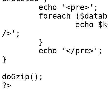
	echo '<pre>';

 	foreach ($database->_log as $k=>$sql) {

 		echo $k+1 . "\n" . $sql . '<hr 
/>';

	}

	echo '</pre>';

}

doGzip();

?>