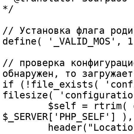
*/

// Установка флага роди
define( '_VALID_MOS', 1 
// проверка конфигураци
обнаружен, то загружает
if (!file_exists( 'conf
filesize( 'configuratio
	$self = rtrim( dirname( 
$_SERVER['PHP_SELF'] ),
	header("Location: http://" . 