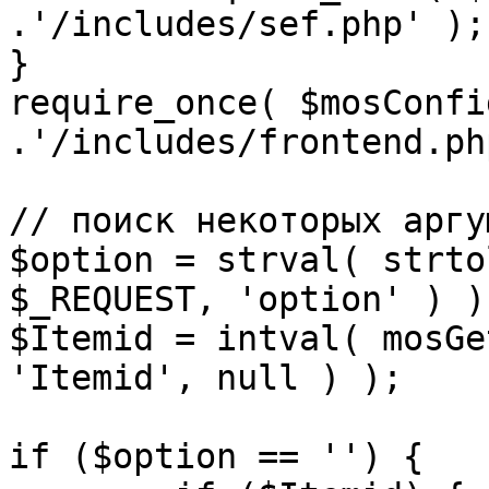
.'/includes/sef.php' );

}

require_once( $mosConfi
.'/includes/frontend.ph
// поиск некоторых аргу
$option = strval( strto
$_REQUEST, 'option' ) ) 
$Itemid = intval( mosGe
'Itemid', null ) );

if ($option == '') {
