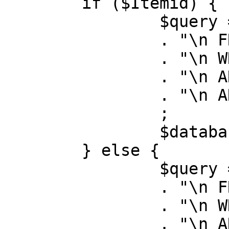
	if ($Itemid) {

		$query = "SELECT id, link"

		. "\n FROM #__menu"

		. "\n WHERE menutype = 'mainmenu'"

		. "\n AND id = " . (int) $Itemid

		. "\n AND published = 1"

		;

		$database->setQuery( $query );

	} else {

		$query = "SELECT id, link"

		. "\n FROM #__menu"

		. "\n WHERE menutype = 'mainmenu'"

		. "\n AND published = 1"
