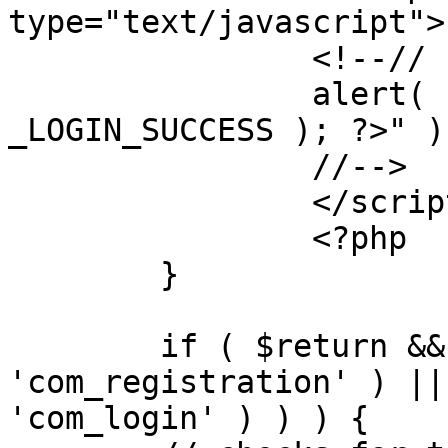
type="text/javascript">

		<!--//

		alert( "<?php echo addslashes( 
_LOGIN_SUCCESS ); ?>" );
		//-->

		</script>

		<?php

	}

	if ( $return && !( strpos( $return, 
'com_registration' ) ||
'com_login' ) ) ) {
