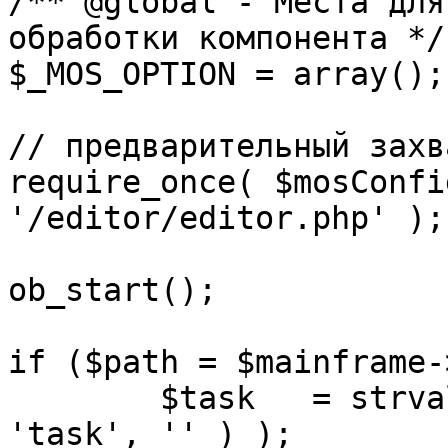
/** @global - Места для
обработки компонента */

$_MOS_OPTION = array();

// предварительный захв
require_once( $mosConfi
'/editor/editor.php' );

ob_start();		 

if ($path = $mainframe-
	$task 	= strval( mosGetParam( $_REQUEST, 
'task', '' ) );
