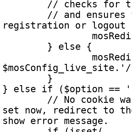
	// checks for the presence of a return url 

	// and ensures that this url is not the 
registration or logout 
		mosRedirect( $return );

	} else {

		mosRedirect( 
$mosConfig_live_site.'/
	}

} else if ($option == '
	// No cookie was set upon login. If it is 
set now, redirect to th
show error message.

	if (isset( 