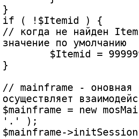
}

if ( !$Itemid ) {

// когда не найден Item
значение по умолчанию

	$Itemid = 99999999;

} 

// mainframe - оновная 
осуществляет взаимодейс
$mainframe = new mosMai
'.' );

$mainframe->initSession(