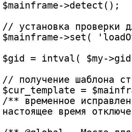
$mainframe->detect();

// установка проверки д
$mainframe->set( 'loadO
$gid = intval( $my->gid 
// получение шаблона ст
$cur_template = $mainfr
/** временное исправлен
настоящее время отключе