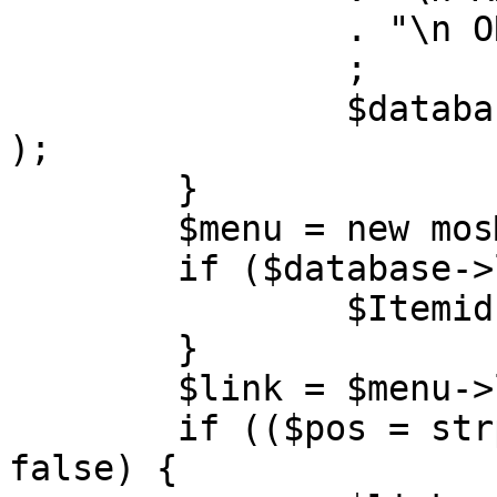
		. "\n ORDER BY parent, ordering"

		;

		$database->setQuery( $query, 0, 1 
);

	}

	$menu = new mosMenu( $database );

	if ($database->loadObject( $menu )) {

		$Itemid = $menu->id;

	}

	$link = $menu->link;

	if (($pos = strpos( $link, '?' )) !== 
false) {
