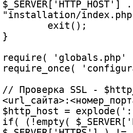
$_SERVER['HTTP_HOST'] .
"installation/index.php"
	exit();

}

require( 'globals.php' )
require_once( 'configur
// Проверка SSL - $http
<url_сайта>:<номер_порт
$http_host = explode(':
if( (!empty( $_SERVER['
$_SERVER['HTTPS'] ) != 