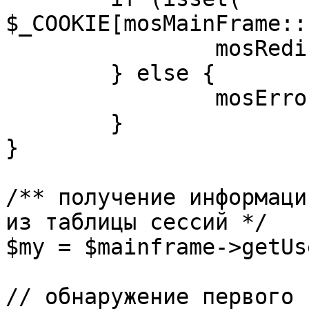
$_COOKIE[mosMainFrame::
		mosRedirect( $return );

	} else {

		mosErrorAlert( _ALERT_ENABLED );

	}

}

/** получение информаци
из таблицы сессий */

$my = $mainframe->getUs
// обнаружение первого 