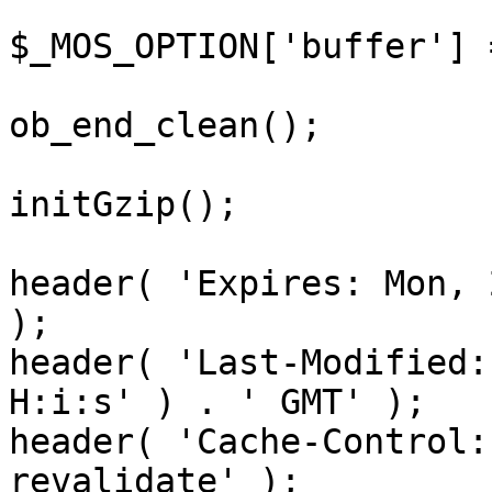
$_MOS_OPTION['buffer'] 
ob_end_clean();

initGzip();

header( 'Expires: Mon, 
);

header( 'Last-Modified:
H:i:s' ) . ' GMT' );

header( 'Cache-Control:
revalidate' );
