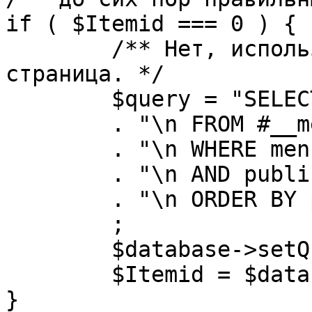
if ( $Itemid === 0 ) {

	/** Нет, используется именно главная 
страница. */

	$query = "SELECT id"

	. "\n FROM #__menu"

	. "\n WHERE menutype = 'mainmenu'"

	. "\n AND published = 1"

	. "\n ORDER BY parent, ordering"

	;

	$database->setQuery( $query, 0, 1 );

	$Itemid = $database->loadResult();

}
