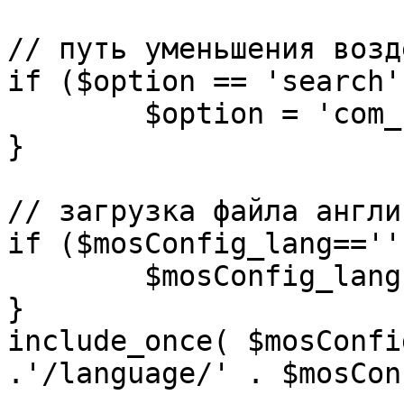
// путь уменьшения возд
if ($option == 'search')
	$option = 'com_search';

}

// загрузка файла англи
if ($mosConfig_lang=='')
	$mosConfig_lang = 'english';

}

include_once( $mosConfi
.'/language/' . $mosCon