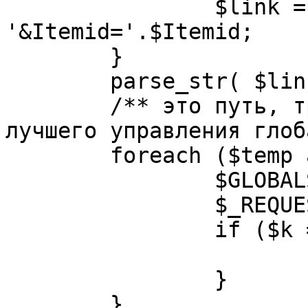
		$link = substr( $link, $pos+1 ). 
'&Itemid='.$Itemid;

	}

	parse_str( $link, $temp );

	/** это путь, требуется переделать для 
лучшего управления глоб
	foreach ($temp as $k=>$v) {

		$GLOBALS[$k] = $v;

		$_REQUEST[$k] = $v;

		if ($k == 'option') {

			$option = $v;
		}

	}
