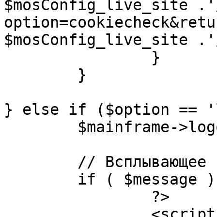
$mosConfig_live_site .'
option=cookiecheck&retu
$mosConfig_live_site .'
		}

	}

} else if ($option == '
	$mainframe->logout();

	// Всплывающее сообщение JS

	if ( $message ) {

		?>

		<script language="javascript" 