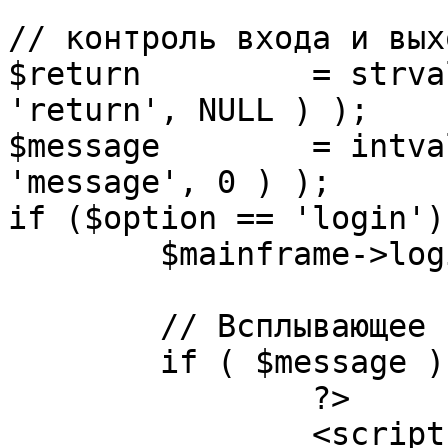
// контроль входа и вых
$return 	= strval( mosGetParam( $_REQUEST, 
'return', NULL ) );

$message 	= intval( mosGetParam( $_POST, 
'message', 0 ) );

if ($option == 'login') 
	$mainframe->login();

	// Всплывающее сообщение JS

	if ( $message ) {

		?>

		<script language="javascript" 