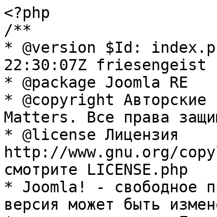
<?php

/**

* @version $Id: index.p
22:30:07Z friesengeist $
* @package Joomla RE

* @copyright Авторские 
Matters. Все права защи
* @license Лицензия 
http://www.gnu.org/copy
смотрите LICENSE.php

* Joomla! - свободное п
версия может быть измене