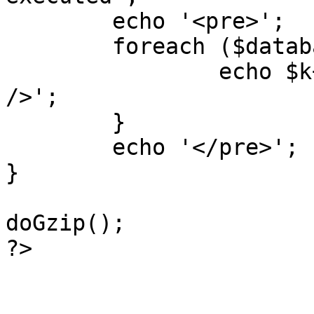
	echo '<pre>';

 	foreach ($database->_log as $k=>$sql) {

 		echo $k+1 . "\n" . $sql . '<hr 
/>';

	}

	echo '</pre>';

}

doGzip();

?>