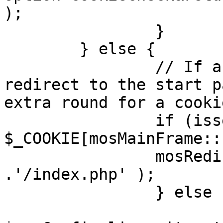
);

		}

	} else {

		// If a sessioncookie exists, 
redirect to the start p
extra round for a cooki
		if (isset( 
$_COOKIE[mosMainFrame::
		mosRedirect( $mosConfig_live_site 
.'/index.php' );

		} else {

			mosRedirect(