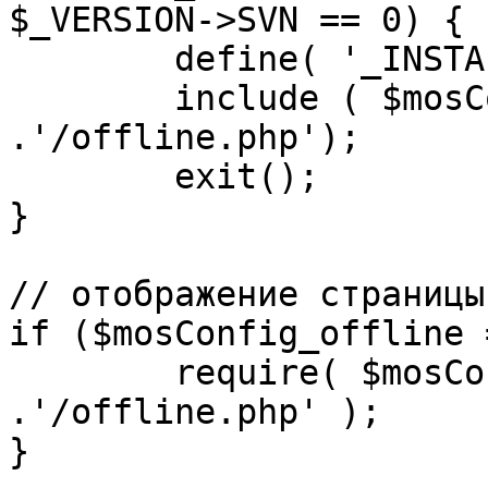
$_VERSION->SVN == 0) {

	define( '_INSTALL_CHECK', 1 );

	include ( $mosConfig_absolute_path 
.'/offline.php');

	exit();

}

// отображение страницы
if ($mosConfig_offline 
	require( $mosConfig_absolute_path 
.'/offline.php' );

}
