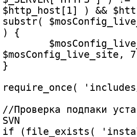
$http_host[1] ) && $htt
substr( $mosConfig_live
) {

	$mosConfig_live_site = 'https://'.substr( 
$mosConfig_live_site, 7 
}

require_once( 'includes
//Проверка подпаки уста
SVN

if (file_exists( 'insta