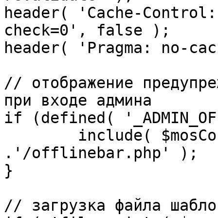
header( 'Cache-Control:
check=0', false );

header( 'Pragma: no-cac
// отображение предупре
при входе админа

if (defined( '_ADMIN_OF
	include( $mosConfig_absolute_path 
.'/offlinebar.php' );

}

// загрузка файла шаблон