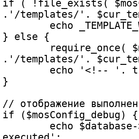
if ( !file_exists( $mos
.'/templates/'. $cur_te
	echo _TEMPLATE_WARN . $cur_template;

} else {

	require_once( $mosConfig_absolute_path 
.'/templates/'. $cur_te
	echo '<!-- '. time() .' -->';

}

// отображение выполнен
if ($mosConfig_debug) {

	echo $database->_ticker . ' queries 
executed';
