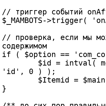
// триггер событий onAf
$_MAMBOTS->trigger( 'on
// проверка, если мы мо
содержимом

if ( $option == 'com_co
	$id = intval( mosGetParam( $_REQUEST, 
'id', 0 ) );

	$Itemid = $mainframe->getItemid( $id );

}

/** до сих пор правильн