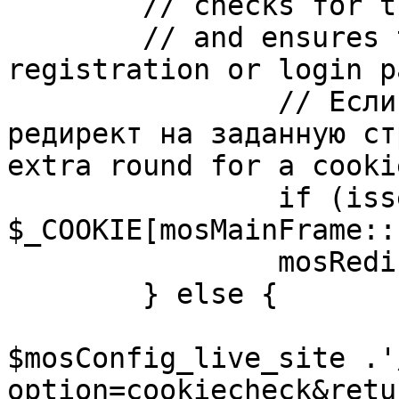
	// checks for the presence of a return url 

	// and ensures that this url is not the 
registration or login pa
		// Если sessioncookie существует, 
редирект на заданную ст
extra round for a cooki
		if (isset( 
$_COOKIE[mosMainFrame::
		mosRedirect( $return );

	} else {

			mosRedirect(
$mosConfig_live_site .'
option=cookiecheck&retu