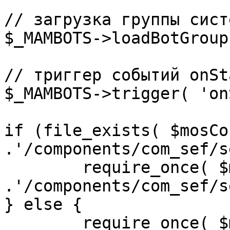
// загрузка группы сист
$_MAMBOTS->loadBotGroup
// триггер событий onSta
$_MAMBOTS->trigger( 'on
if (file_exists( $mosCo
.'/components/com_sef/s
	require_once( $mosConfig_absolute_path 
.'/components/com_sef/s
} else {

	require_once( $mosConfig_absolute_path 