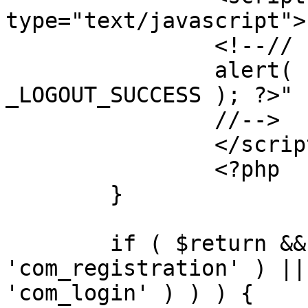
type="text/javascript">

		<!--//

		alert( "<?php echo addslashes( 
_LOGOUT_SUCCESS ); ?>" )
		//-->

		</script>

		<?php

	}

	if ( $return && !( strpos( $return, 
'com_registration' ) ||
'com_login' ) ) ) {
