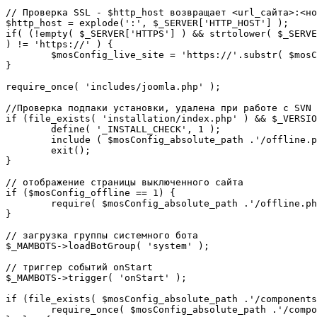
// Проверка SSL - $http_host возвращает <url_сайта>:<но
$http_host = explode(':', $_SERVER['HTTP_HOST'] );

if( (!empty( $_SERVER['HTTPS'] ) && strtolower( $_SERVE
) != 'https://' ) {

	$mosConfig_live_site = 'https://'.substr( $mosConfig_live_site, 7 );

}

require_once( 'includes/joomla.php' );

//Проверка подпаки установки, удалена при работе с SVN

if (file_exists( 'installation/index.php' ) && $_VERSIO
	define( '_INSTALL_CHECK', 1 );

	include ( $mosConfig_absolute_path .'/offline.php');

	exit();

}

// отображение страницы выключенного сайта

if ($mosConfig_offline == 1) {

	require( $mosConfig_absolute_path .'/offline.php' );

}

// загрузка группы системного бота

$_MAMBOTS->loadBotGroup( 'system' );

// триггер событий onStart

$_MAMBOTS->trigger( 'onStart' );

if (file_exists( $mosConfig_absolute_path .'/components
	require_once( $mosConfig_absolute_path .'/components/com_sef/sef.php' );
