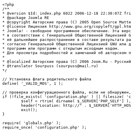
<?php

/**

* @version $Id: index.php 6022 2006-12-18 22:30:07Z fri
* @package Joomla RE

* @copyright Авторские права (C) 2005 Open Source Matte
* @license Лицензия http://www.gnu.org/copyleft/gpl.htm
* Joomla! - свободное программное обеспечение. Эта верс
* в соответствии с Генеральной Общественной Лицензией G
* её дальнейшее распространение в составе результата ра
* согласно Генеральной Общественной Лицензией GNU или д
* программ или программ с открытым исходным кодом.

* Для просмотра подробностей и замечаний об авторском п
* 

* @localized Авторские права (C) 2006 Joom.Ru - Русский
* @translator Sourpuss (sourpuss@mail.ru)

*/

// Установка флага родительского файла 

define( '_VALID_MOS', 1 );

// проверка конфигурационного файла, если не обнаружен,
if (!file_exists( 'configuration.php' ) || filesize( 'c
	$self = rtrim( dirname( $_SERVER['PHP_SELF'] ), '/\\' ) . '/';

	header("Location: http://" . $_SERVER['HTTP_HOST'] . $self . "installation/index.php" );

	exit();

}

require( 'globals.php' );

require_once( 'configuration.php' );
