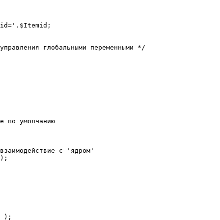
е по умолчанию

взаимодействие с 'ядром'

);
