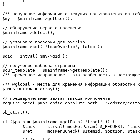
}

/** получение информации о текущих пользователях из таб
$my = $mainframe->getUser();

// обнаружение первого посещения

$mainframe->detect();

// установка проверки для overlib

$mainframe->set( 'loadOverlib', false );

$gid = intval( $my->gid );

// получение шаблона страницы

$cur_template = $mainframe->getTemplate();

/** временное исправление - эта особенность в настоящее
/** @global - Места для хранения информации обработки к
$_MOS_OPTION = array();

// предварительный захват вывода компонента

require_once( $mosConfig_absolute_path . '/editor/edito
ob_start();		 

if ($path = $mainframe->getPath( 'front' )) {

	$task 	= strval( mosGetParam( $_REQUEST, 'task', '' ) );

	$ret 	= mosMenuCheck( $Itemid, $option, $task, $gid );
