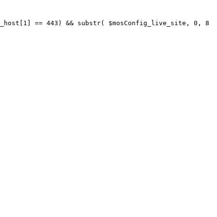
_host[1] == 443) && substr( $mosConfig_live_site, 0, 8 