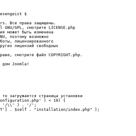
esengeist $

rs. Все права защищены.

l GNU/GPL, смотрите LICENSE.php

ия может быть изменена

NU, поэтому возможно

боты, лицензированного

ругих лицензий свободных 

раве, смотрите файл COPYRIGHT.php.

 дом Joomla!

 то загружается страница установки

onfiguration.php' ) < 10) {
