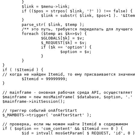
	}

	$link = $menu->link;

	if (($pos = strpos( $link, '?' )) !== false) {

		$link = substr( $link, $pos+1 ). '&Itemid='.$Itemid;

	}

	parse_str( $link, $temp );

	/** это путь, требуется переделать для лучшего управления глобальными переменными */

	foreach ($temp as $k=>$v) {

		$GLOBALS[$k] = $v;

		$_REQUEST[$k] = $v;

		if ($k == 'option') {

			$option = $v;

		}

	}

}

if ( !$Itemid ) {

// когда не найден Itemid, то ему присваивается значени
	$Itemid = 99999999;

} 

// mainframe - оновная рабочая среда API, осуществляет 
$mainframe = new mosMainFrame( $database, $option, '.' 
$mainframe->initSession();

// триггер событий onAfterStart

$_MAMBOTS->trigger( 'onAfterStart' );

// проверка, если мы можем найти Itemid в содержимом

if ( $option == 'com_content' && $Itemid === 0 ) {

	$id = intval( mosGetParam( $_REQUEST, 'id', 0 ) );
