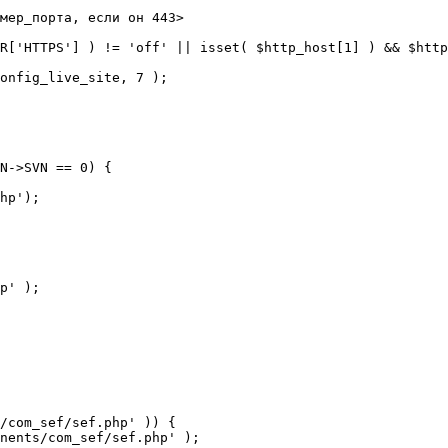
мер_порта, если он 443>

R['HTTPS'] ) != 'off' || isset( $http_host[1] ) && $http
N->SVN == 0) {

/com_sef/sef.php' )) {
