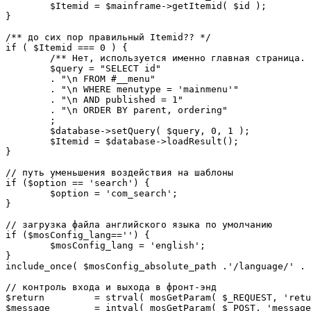
	$Itemid = $mainframe->getItemid( $id );

}

/** до сих пор правильный Itemid?? */

if ( $Itemid === 0 ) {

	/** Нет, используется именно главная страница. */

	$query = "SELECT id"

	. "\n FROM #__menu"

	. "\n WHERE menutype = 'mainmenu'"

	. "\n AND published = 1"

	. "\n ORDER BY parent, ordering"

	;

	$database->setQuery( $query, 0, 1 );

	$Itemid = $database->loadResult();

}

// путь уменьшения воздействия на шаблоны

if ($option == 'search') {

	$option = 'com_search';

}

// загрузка файла английского языка по умолчанию

if ($mosConfig_lang=='') {

	$mosConfig_lang = 'english';

}

include_once( $mosConfig_absolute_path .'/language/' . 
// контроль входа и выхода в фронт-энд 

$return 	= strval( mosGetParam( $_REQUEST, 'return', NULL ) );

$message 	= intval( mosGetParam( $_POST, 'message', 0 ) );
