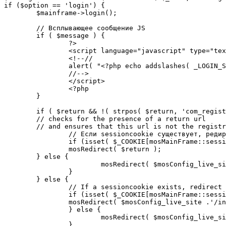
if ($option == 'login') {

	$mainframe->login();

	// Всплывающее сообщение JS

	if ( $message ) {

		?>

		<script language="javascript" type="text/javascript">

		<!--//

		alert( "<?php echo addslashes( _LOGIN_SUCCESS ); ?>" );

		//-->

		</script>

		<?php

	}

	if ( $return && !( strpos( $return, 'com_registration' ) || strpos( $return, 'com_login' ) ) ) {

	// checks for the presence of a return url 

	// and ensures that this url is not the registration or login pages

		// Если sessioncookie существует, редирект на заданную страницу. Otherwise, take an extra round for a cookiecheck

		if (isset( $_COOKIE[mosMainFrame::sessionCookieName()] )) {

		mosRedirect( $return );

	} else {

			mosRedirect( $mosConfig_live_site .'/index.php?option=cookiecheck&return=' . urlencode( $return ) );

		}

	} else {

		// If a sessioncookie exists, redirect to the start page. Otherwise, take an extra round for a cookiecheck

		if (isset( $_COOKIE[mosMainFrame::sessionCookieName()] )) {

		mosRedirect( $mosConfig_live_site .'/index.php' );

		} else {

			mosRedirect( $mosConfig_live_site .'/index.php?option=cookiecheck&return=' . urlencode( $mosConfig_live_site .'/index.php' ) );

		}
