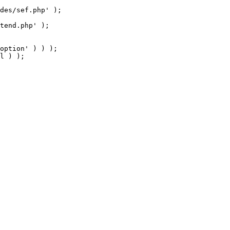
tend.php' );

option' ) ) );

l ) );
