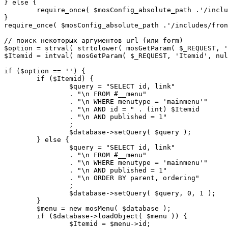
} else {

	require_once( $mosConfig_absolute_path .'/includes/sef.php' );

}

require_once( $mosConfig_absolute_path .'/includes/fron
// поиск некоторых аргументов url (или form)

$option = strval( strtolower( mosGetParam( $_REQUEST, '
$Itemid = intval( mosGetParam( $_REQUEST, 'Itemid', nul
if ($option == '') {

	if ($Itemid) {

		$query = "SELECT id, link"

		. "\n FROM #__menu"

		. "\n WHERE menutype = 'mainmenu'"

		. "\n AND id = " . (int) $Itemid

		. "\n AND published = 1"

		;

		$database->setQuery( $query );

	} else {

		$query = "SELECT id, link"

		. "\n FROM #__menu"

		. "\n WHERE menutype = 'mainmenu'"

		. "\n AND published = 1"

		. "\n ORDER BY parent, ordering"

		;

		$database->setQuery( $query, 0, 1 );

	}

	$menu = new mosMenu( $database );

	if ($database->loadObject( $menu )) {

		$Itemid = $menu->id;
