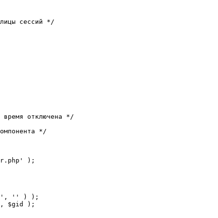
лицы сессий */

 время отключена */

омпонента */

r.php' );
