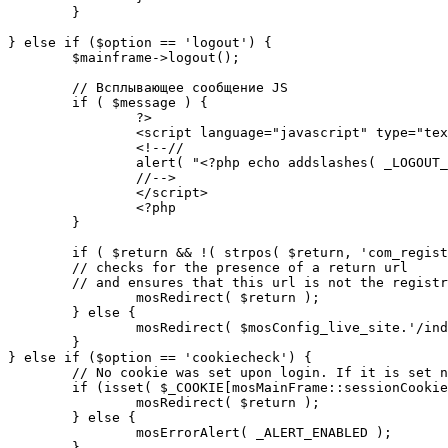
	}

} else if ($option == 'logout') {

	$mainframe->logout();

	// Всплывающее сообщение JS

	if ( $message ) {

		?>

		<script language="javascript" type="text/javascript">

		<!--//

		alert( "<?php echo addslashes( _LOGOUT_SUCCESS ); ?>" );

		//-->

		</script>

		<?php

	}

	if ( $return && !( strpos( $return, 'com_registration' ) || strpos( $return, 'com_login' ) ) ) {

	// checks for the presence of a return url 

	// and ensures that this url is not the registration or logout pages

		mosRedirect( $return );

	} else {

		mosRedirect( $mosConfig_live_site.'/index.php' );

	}

} else if ($option == 'cookiecheck') {

	// No cookie was set upon login. If it is set now, redirect to the given page. Otherwise, show error message.

	if (isset( $_COOKIE[mosMainFrame::sessionCookieName()] )) {

		mosRedirect( $return );

	} else {

		mosErrorAlert( _ALERT_ENABLED );

	}
