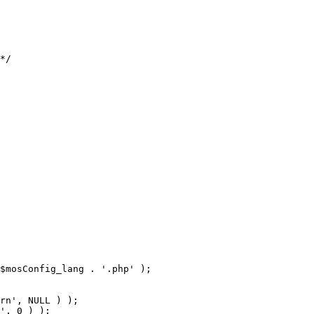
$mosConfig_lang . '.php' );
