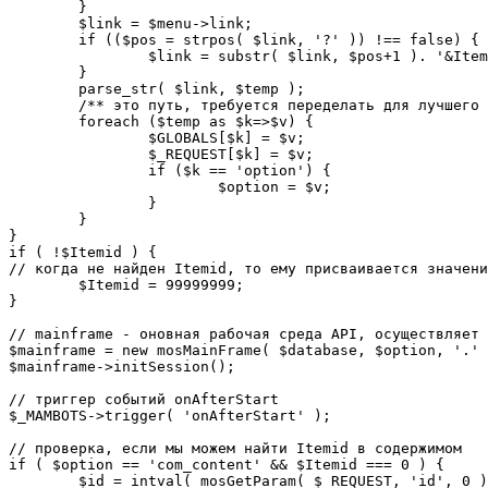
	}

	$link = $menu->link;

	if (($pos = strpos( $link, '?' )) !== false) {

		$link = substr( $link, $pos+1 ). '&Itemid='.$Itemid;

	}

	parse_str( $link, $temp );

	/** это путь, требуется переделать для лучшего управления глобальными переменными */

	foreach ($temp as $k=>$v) {

		$GLOBALS[$k] = $v;

		$_REQUEST[$k] = $v;

		if ($k == 'option') {

			$option = $v;

		}

	}

}

if ( !$Itemid ) {

// когда не найден Itemid, то ему присваивается значени
	$Itemid = 99999999;

} 

// mainframe - оновная рабочая среда API, осуществляет 
$mainframe = new mosMainFrame( $database, $option, '.' 
$mainframe->initSession();

// триггер событий onAfterStart

$_MAMBOTS->trigger( 'onAfterStart' );

// проверка, если мы можем найти Itemid в содержимом

if ( $option == 'com_content' && $Itemid === 0 ) {

	$id = intval( mosGetParam( $_REQUEST, 'id', 0 ) );
