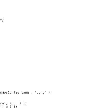
$mosConfig_lang . '.php' );
