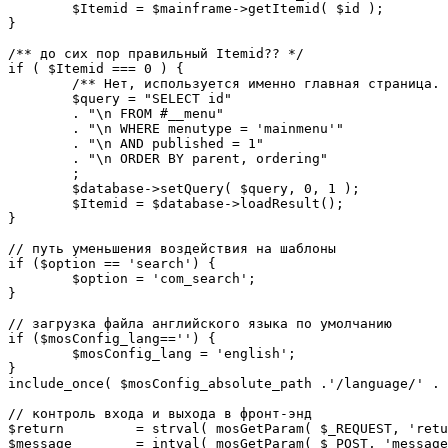
	$Itemid = $mainframe->getItemid( $id );

}

/** до сих пор правильный Itemid?? */

if ( $Itemid === 0 ) {

	/** Нет, используется именно главная страница. */

	$query = "SELECT id"

	. "\n FROM #__menu"

	. "\n WHERE menutype = 'mainmenu'"

	. "\n AND published = 1"

	. "\n ORDER BY parent, ordering"

	;

	$database->setQuery( $query, 0, 1 );

	$Itemid = $database->loadResult();

}

// путь уменьшения воздействия на шаблоны

if ($option == 'search') {

	$option = 'com_search';

}

// загрузка файла английского языка по умолчанию

if ($mosConfig_lang=='') {

	$mosConfig_lang = 'english';

}

include_once( $mosConfig_absolute_path .'/language/' . 
// контроль входа и выхода в фронт-энд 

$return 	= strval( mosGetParam( $_REQUEST, 'return', NULL ) );

$message 	= intval( mosGetParam( $_POST, 'message', 0 ) );
