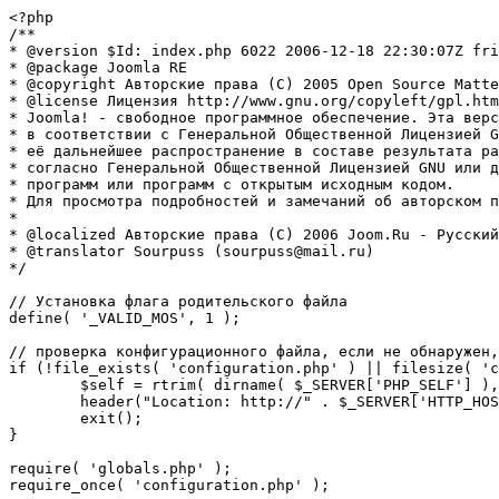
<?php

/**

* @version $Id: index.php 6022 2006-12-18 22:30:07Z fri
* @package Joomla RE

* @copyright Авторские права (C) 2005 Open Source Matte
* @license Лицензия http://www.gnu.org/copyleft/gpl.htm
* Joomla! - свободное программное обеспечение. Эта верс
* в соответствии с Генеральной Общественной Лицензией G
* её дальнейшее распространение в составе результата ра
* согласно Генеральной Общественной Лицензией GNU или д
* программ или программ с открытым исходным кодом.

* Для просмотра подробностей и замечаний об авторском п
* 

* @localized Авторские права (C) 2006 Joom.Ru - Русский
* @translator Sourpuss (sourpuss@mail.ru)

*/

// Установка флага родительского файла 

define( '_VALID_MOS', 1 );

// проверка конфигурационного файла, если не обнаружен,
if (!file_exists( 'configuration.php' ) || filesize( 'c
	$self = rtrim( dirname( $_SERVER['PHP_SELF'] ), '/\\' ) . '/';

	header("Location: http://" . $_SERVER['HTTP_HOST'] . $self . "installation/index.php" );

	exit();

}

require( 'globals.php' );

require_once( 'configuration.php' );
