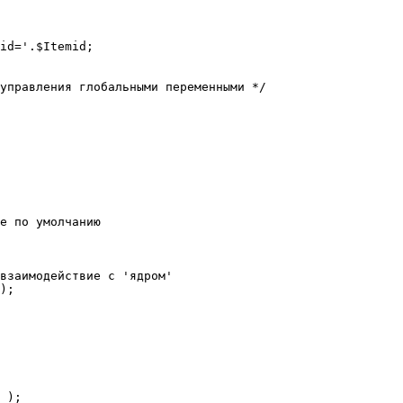
е по умолчанию

взаимодействие с 'ядром'

);
