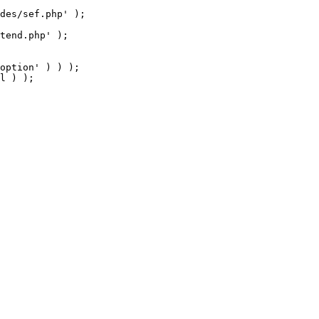
tend.php' );

option' ) ) );

l ) );
