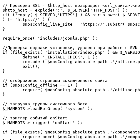
// Проверка SSL - $http_host возвращает <url_сайта>:<но
$http_host = explode(':', $_SERVER['HTTP_HOST'] );

if( (!empty( $_SERVER['HTTPS'] ) && strtolower( $_SERVE
) != 'https://' ) {

	$mosConfig_live_site = 'https://'.substr( $mosConfig_live_site, 7 );

}

require_once( 'includes/joomla.php' );

//Проверка подпаки установки, удалена при работе с SVN

if (file_exists( 'installation/index.php' ) && $_VERSIO
	define( '_INSTALL_CHECK', 1 );

	include ( $mosConfig_absolute_path .'/offline.php');

	exit();

}

// отображение страницы выключенного сайта

if ($mosConfig_offline == 1) {

	require( $mosConfig_absolute_path .'/offline.php' );

}

// загрузка группы системного бота

$_MAMBOTS->loadBotGroup( 'system' );

// триггер событий onStart

$_MAMBOTS->trigger( 'onStart' );

if (file_exists( $mosConfig_absolute_path .'/components
	require_once( $mosConfig_absolute_path .'/components/com_sef/sef.php' );
