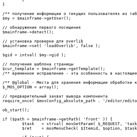
}

/** получение информации о текущих пользователях из таб
$my = $mainframe->getUser();

// обнаружение первого посещения

$mainframe->detect();

// установка проверки для overlib

$mainframe->set( 'loadOverlib', false );

$gid = intval( $my->gid );

// получение шаблона страницы

$cur_template = $mainframe->getTemplate();

/** временное исправление - эта особенность в настоящее
/** @global - Места для хранения информации обработки к
$_MOS_OPTION = array();

// предварительный захват вывода компонента

require_once( $mosConfig_absolute_path . '/editor/edito
ob_start();		 

if ($path = $mainframe->getPath( 'front' )) {

	$task 	= strval( mosGetParam( $_REQUEST, 'task', '' ) );

	$ret 	= mosMenuCheck( $Itemid, $option, $task, $gid );
