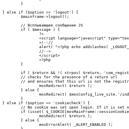
	}

} else if ($option == 'logout') {

	$mainframe->logout();

	// Всплывающее сообщение JS

	if ( $message ) {

		?>

		<script language="javascript" type="text/javascript">

		<!--//

		alert( "<?php echo addslashes( _LOGOUT_SUCCESS ); ?>" );

		//-->

		</script>

		<?php

	}

	if ( $return && !( strpos( $return, 'com_registration' ) || strpos( $return, 'com_login' ) ) ) {

	// checks for the presence of a return url 

	// and ensures that this url is not the registration or logout pages

		mosRedirect( $return );

	} else {

		mosRedirect( $mosConfig_live_site.'/index.php' );

	}

} else if ($option == 'cookiecheck') {

	// No cookie was set upon login. If it is set now, redirect to the given page. Otherwise, show error message.

	if (isset( $_COOKIE[mosMainFrame::sessionCookieName()] )) {

		mosRedirect( $return );

	} else {

		mosErrorAlert( _ALERT_ENABLED );

	}
