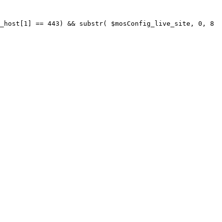
_host[1] == 443) && substr( $mosConfig_live_site, 0, 8 