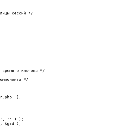
лицы сессий */

 время отключена */

омпонента */

r.php' );
