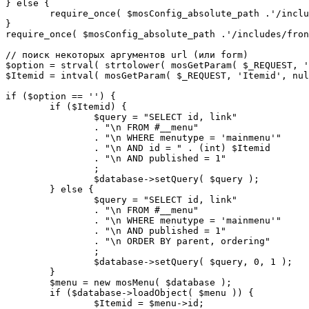
} else {

	require_once( $mosConfig_absolute_path .'/includes/sef.php' );

}

require_once( $mosConfig_absolute_path .'/includes/fron
// поиск некоторых аргументов url (или form)

$option = strval( strtolower( mosGetParam( $_REQUEST, '
$Itemid = intval( mosGetParam( $_REQUEST, 'Itemid', nul
if ($option == '') {

	if ($Itemid) {

		$query = "SELECT id, link"

		. "\n FROM #__menu"

		. "\n WHERE menutype = 'mainmenu'"

		. "\n AND id = " . (int) $Itemid

		. "\n AND published = 1"

		;

		$database->setQuery( $query );

	} else {

		$query = "SELECT id, link"

		. "\n FROM #__menu"

		. "\n WHERE menutype = 'mainmenu'"

		. "\n AND published = 1"

		. "\n ORDER BY parent, ordering"

		;

		$database->setQuery( $query, 0, 1 );

	}

	$menu = new mosMenu( $database );

	if ($database->loadObject( $menu )) {

		$Itemid = $menu->id;
