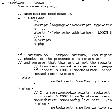
if ($option == 'login') {

	$mainframe->login();

	// Всплывающее сообщение JS

	if ( $message ) {

		?>

		<script language="javascript" type="text/javascript">

		<!--//

		alert( "<?php echo addslashes( _LOGIN_SUCCESS ); ?>" );

		//-->

		</script>

		<?php

	}

	if ( $return && !( strpos( $return, 'com_registration' ) || strpos( $return, 'com_login' ) ) ) {

	// checks for the presence of a return url 

	// and ensures that this url is not the registration or login pages

		// Если sessioncookie существует, редирект на заданную страницу. Otherwise, take an extra round for a cookiecheck

		if (isset( $_COOKIE[mosMainFrame::sessionCookieName()] )) {

		mosRedirect( $return );

	} else {

			mosRedirect( $mosConfig_live_site .'/index.php?option=cookiecheck&return=' . urlencode( $return ) );

		}

	} else {

		// If a sessioncookie exists, redirect to the start page. Otherwise, take an extra round for a cookiecheck

		if (isset( $_COOKIE[mosMainFrame::sessionCookieName()] )) {

		mosRedirect( $mosConfig_live_site .'/index.php' );

		} else {

			mosRedirect( $mosConfig_live_site .'/index.php?option=cookiecheck&return=' . urlencode( $mosConfig_live_site .'/index.php' ) );

		}
