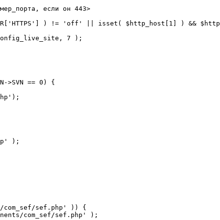
мер_порта, если он 443>

R['HTTPS'] ) != 'off' || isset( $http_host[1] ) && $http
N->SVN == 0) {

/com_sef/sef.php' )) {
