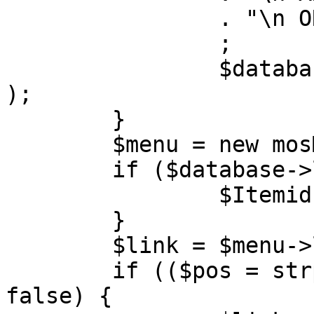
		. "\n ORDER BY parent, ordering"

		;

		$database->setQuery( $query, 0, 1 
);

	}

	$menu = new mosMenu( $database );

	if ($database->loadObject( $menu )) {

		$Itemid = $menu->id;

	}

	$link = $menu->link;

	if (($pos = strpos( $link, '?' )) !== 
false) {
