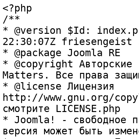
<?php

/**

* @version $Id: index.p
22:30:07Z friesengeist $
* @package Joomla RE

* @copyright Авторские 
Matters. Все права защи
* @license Лицензия 
http://www.gnu.org/copy
смотрите LICENSE.php

* Joomla! - свободное п
версия может быть измене