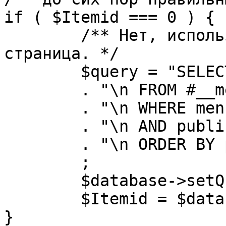
if ( $Itemid === 0 ) {

	/** Нет, используется именно главная 
страница. */

	$query = "SELECT id"

	. "\n FROM #__menu"

	. "\n WHERE menutype = 'mainmenu'"

	. "\n AND published = 1"

	. "\n ORDER BY parent, ordering"

	;

	$database->setQuery( $query, 0, 1 );

	$Itemid = $database->loadResult();

}
