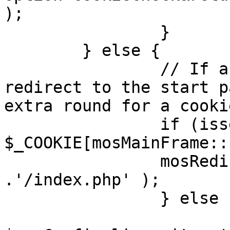
);

		}

	} else {

		// If a sessioncookie exists, 
redirect to the start p
extra round for a cooki
		if (isset( 
$_COOKIE[mosMainFrame::
		mosRedirect( $mosConfig_live_site 
.'/index.php' );

		} else {

			mosRedirect(