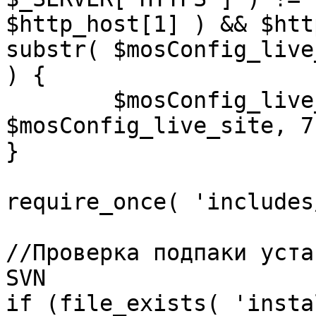
$http_host[1] ) && $htt
substr( $mosConfig_live
) {

	$mosConfig_live_site = 'https://'.substr( 
$mosConfig_live_site, 7 
}

require_once( 'includes
//Проверка подпаки уста
SVN

if (file_exists( 'insta