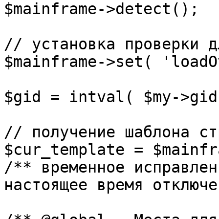
$mainframe->detect();

// установка проверки д
$mainframe->set( 'loadO
$gid = intval( $my->gid 
// получение шаблона ст
$cur_template = $mainfr
/** временное исправлен
настоящее время отключе