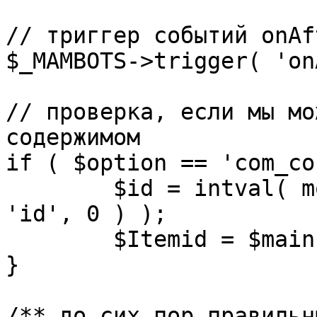
// триггер событий onAf
$_MAMBOTS->trigger( 'on
// проверка, если мы мо
содержимом

if ( $option == 'com_co
	$id = intval( mosGetParam( $_REQUEST, 
'id', 0 ) );

	$Itemid = $mainframe->getItemid( $id );

}

/** до сих пор правильн