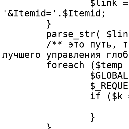
		$link = substr( $link, $pos+1 ). 
'&Itemid='.$Itemid;

	}

	parse_str( $link, $temp );

	/** это путь, требуется переделать для 
лучшего управления глоб
	foreach ($temp as $k=>$v) {

		$GLOBALS[$k] = $v;

		$_REQUEST[$k] = $v;

		if ($k == 'option') {

			$option = $v;
		}

	}
