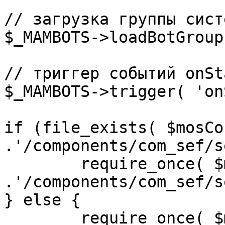
// загрузка группы сист
$_MAMBOTS->loadBotGroup
// триггер событий onSta
$_MAMBOTS->trigger( 'on
if (file_exists( $mosCo
.'/components/com_sef/s
	require_once( $mosConfig_absolute_path 
.'/components/com_sef/s
} else {

	require_once( $mosConfig_absolute_path 