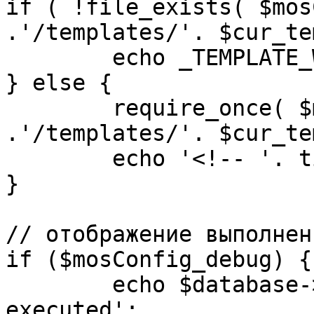
if ( !file_exists( $mos
.'/templates/'. $cur_te
	echo _TEMPLATE_WARN . $cur_template;

} else {

	require_once( $mosConfig_absolute_path 
.'/templates/'. $cur_te
	echo '<!-- '. time() .' -->';

}

// отображение выполнен
if ($mosConfig_debug) {

	echo $database->_ticker . ' queries 
executed';
