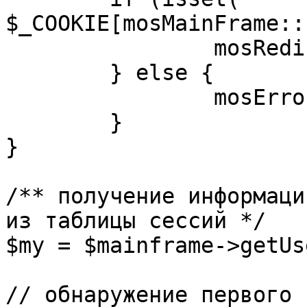
$_COOKIE[mosMainFrame::
		mosRedirect( $return );

	} else {

		mosErrorAlert( _ALERT_ENABLED );

	}

}

/** получение информаци
из таблицы сессий */

$my = $mainframe->getUs
// обнаружение первого 