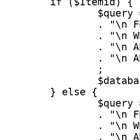
	if ($Itemid) {

		$query = "SELECT id, link"

		. "\n FROM #__menu"

		. "\n WHERE menutype = 'mainmenu'"

		. "\n AND id = " . (int) $Itemid

		. "\n AND published = 1"

		;

		$database->setQuery( $query );

	} else {

		$query = "SELECT id, link"

		. "\n FROM #__menu"

		. "\n WHERE menutype = 'mainmenu'"

		. "\n AND published = 1"
