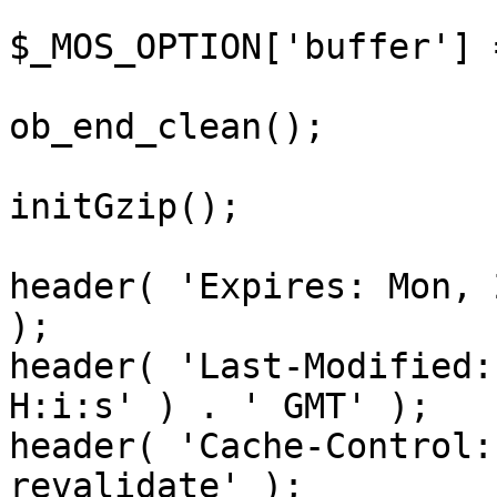
$_MOS_OPTION['buffer'] 
ob_end_clean();

initGzip();

header( 'Expires: Mon, 
);

header( 'Last-Modified:
H:i:s' ) . ' GMT' );

header( 'Cache-Control:
revalidate' );
