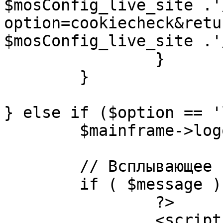
$mosConfig_live_site .'
option=cookiecheck&retu
$mosConfig_live_site .'
		}

	}

} else if ($option == '
	$mainframe->logout();

	// Всплывающее сообщение JS

	if ( $message ) {

		?>

		<script language="javascript" 