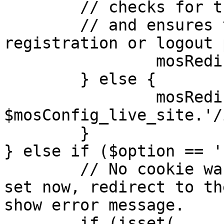
	// checks for the presence of a return url 

	// and ensures that this url is not the 
registration or logout 
		mosRedirect( $return );

	} else {

		mosRedirect( 
$mosConfig_live_site.'/
	}

} else if ($option == '
	// No cookie was set upon login. If it is 
set now, redirect to th
show error message.

	if (isset( 