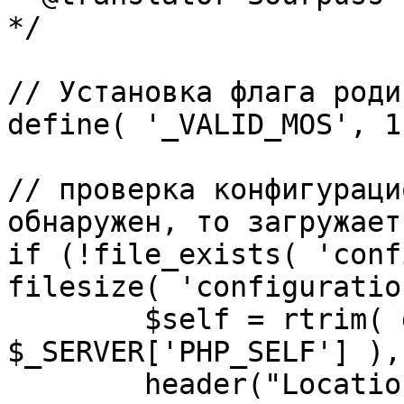
*/

// Установка флага роди
define( '_VALID_MOS', 1 
// проверка конфигураци
обнаружен, то загружает
if (!file_exists( 'conf
filesize( 'configuratio
	$self = rtrim( dirname( 
$_SERVER['PHP_SELF'] ),
	header("Location: http://" . 