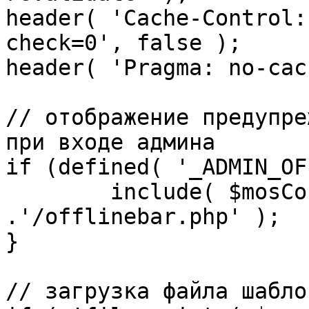
header( 'Cache-Control:
check=0', false );

header( 'Pragma: no-cac
// отображение предупре
при входе админа

if (defined( '_ADMIN_OF
	include( $mosConfig_absolute_path 
.'/offlinebar.php' );

}

// загрузка файла шаблон