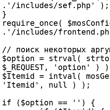
.'/includes/sef.php' );

}

require_once( $mosConfi
.'/includes/frontend.ph
// поиск некоторых аргу
$option = strval( strto
$_REQUEST, 'option' ) ) 
$Itemid = intval( mosGe
'Itemid', null ) );

if ($option == '') {
