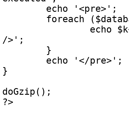
	echo '<pre>';

 	foreach ($database->_log as $k=>$sql) {

 		echo $k+1 . "\n" . $sql . '<hr 
/>';

	}

	echo '</pre>';

}

doGzip();

?>