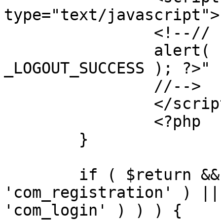
type="text/javascript">

		<!--//

		alert( "<?php echo addslashes( 
_LOGOUT_SUCCESS ); ?>" )
		//-->

		</script>

		<?php

	}

	if ( $return && !( strpos( $return, 
'com_registration' ) ||
'com_login' ) ) ) {
