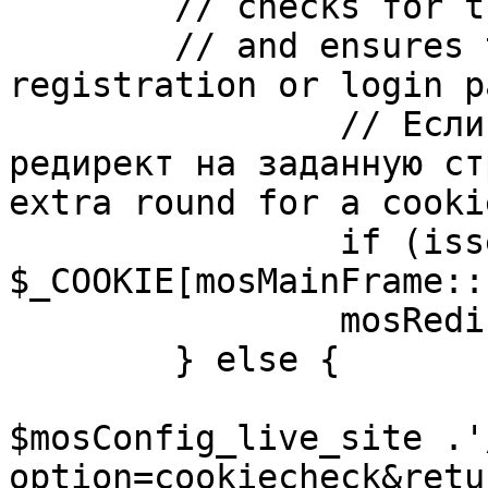
	// checks for the presence of a return url 

	// and ensures that this url is not the 
registration or login pa
		// Если sessioncookie существует, 
редирект на заданную ст
extra round for a cooki
		if (isset( 
$_COOKIE[mosMainFrame::
		mosRedirect( $return );

	} else {

			mosRedirect(
$mosConfig_live_site .'
option=cookiecheck&retu