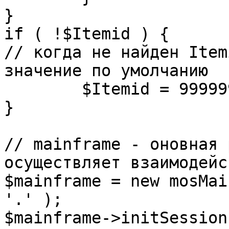
}

if ( !$Itemid ) {

// когда не найден Item
значение по умолчанию

	$Itemid = 99999999;

} 

// mainframe - оновная 
осуществляет взаимодейс
$mainframe = new mosMai
'.' );

$mainframe->initSession(