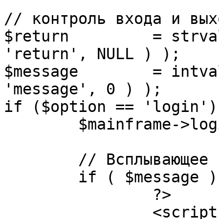
// контроль входа и вых
$return 	= strval( mosGetParam( $_REQUEST, 
'return', NULL ) );

$message 	= intval( mosGetParam( $_POST, 
'message', 0 ) );

if ($option == 'login') 
	$mainframe->login();

	// Всплывающее сообщение JS

	if ( $message ) {

		?>

		<script language="javascript" 