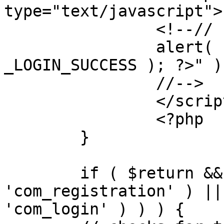
type="text/javascript">

		<!--//

		alert( "<?php echo addslashes( 
_LOGIN_SUCCESS ); ?>" );
		//-->

		</script>

		<?php

	}

	if ( $return && !( strpos( $return, 
'com_registration' ) ||
'com_login' ) ) ) {
