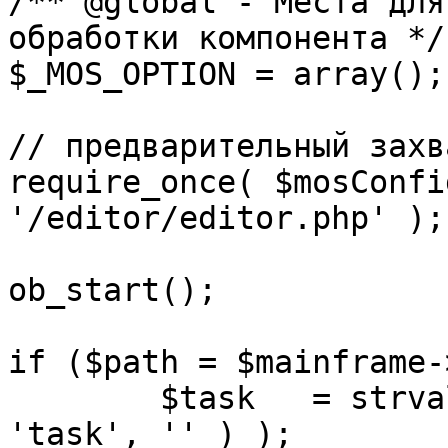
/** @global - Места для
обработки компонента */

$_MOS_OPTION = array();

// предварительный захв
require_once( $mosConfi
'/editor/editor.php' );

ob_start();		 

if ($path = $mainframe-
	$task 	= strval( mosGetParam( $_REQUEST, 
'task', '' ) );
