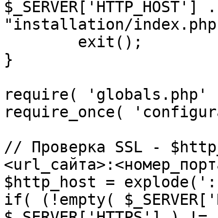
$_SERVER['HTTP_HOST'] .
"installation/index.php"
	exit();

}

require( 'globals.php' )
require_once( 'configur
// Проверка SSL - $http
<url_сайта>:<номер_порт
$http_host = explode(':
if( (!empty( $_SERVER['
$_SERVER['HTTPS'] ) != 