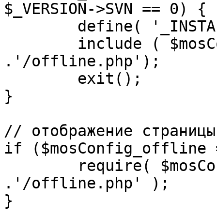
$_VERSION->SVN == 0) {

	define( '_INSTALL_CHECK', 1 );

	include ( $mosConfig_absolute_path 
.'/offline.php');

	exit();

}

// отображение страницы
if ($mosConfig_offline 
	require( $mosConfig_absolute_path 
.'/offline.php' );

}
