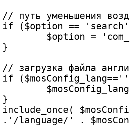
// путь уменьшения возд
if ($option == 'search')
	$option = 'com_search';

}

// загрузка файла англи
if ($mosConfig_lang=='')
	$mosConfig_lang = 'english';

}

include_once( $mosConfi
.'/language/' . $mosCon