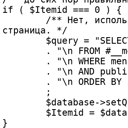
if ( $Itemid === 0 ) {

	/** Нет, используется именно главная 
страница. */

	$query = "SELECT id"

	. "\n FROM #__menu"

	. "\n WHERE menutype = 'mainmenu'"

	. "\n AND published = 1"

	. "\n ORDER BY parent, ordering"

	;

	$database->setQuery( $query, 0, 1 );

	$Itemid = $database->loadResult();

}
