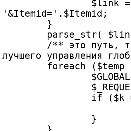
		$link = substr( $link, $pos+1 ). 
'&Itemid='.$Itemid;

	}

	parse_str( $link, $temp );

	/** это путь, требуется переделать для 
лучшего управления глоб
	foreach ($temp as $k=>$v) {

		$GLOBALS[$k] = $v;

		$_REQUEST[$k] = $v;

		if ($k == 'option') {

			$option = $v;
		}

	}
