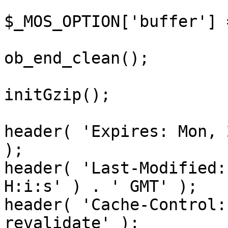
$_MOS_OPTION['buffer'] 
ob_end_clean();

initGzip();

header( 'Expires: Mon, 
);

header( 'Last-Modified:
H:i:s' ) . ' GMT' );

header( 'Cache-Control:
revalidate' );
