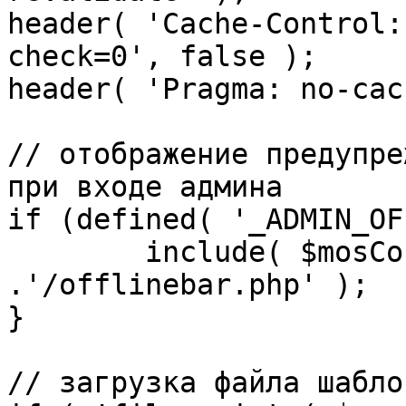
header( 'Cache-Control:
check=0', false );

header( 'Pragma: no-cac
// отображение предупре
при входе админа

if (defined( '_ADMIN_OF
	include( $mosConfig_absolute_path 
.'/offlinebar.php' );

}

// загрузка файла шаблон