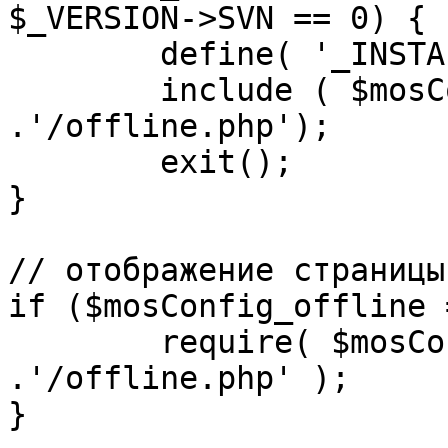
$_VERSION->SVN == 0) {

	define( '_INSTALL_CHECK', 1 );

	include ( $mosConfig_absolute_path 
.'/offline.php');

	exit();

}

// отображение страницы
if ($mosConfig_offline 
	require( $mosConfig_absolute_path 
.'/offline.php' );

}
