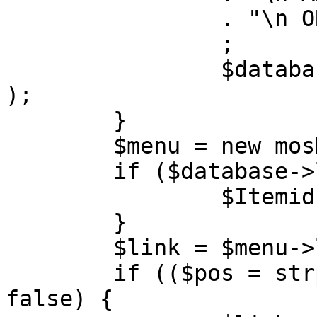
		. "\n ORDER BY parent, ordering"

		;

		$database->setQuery( $query, 0, 1 
);

	}

	$menu = new mosMenu( $database );

	if ($database->loadObject( $menu )) {

		$Itemid = $menu->id;

	}

	$link = $menu->link;

	if (($pos = strpos( $link, '?' )) !== 
false) {
