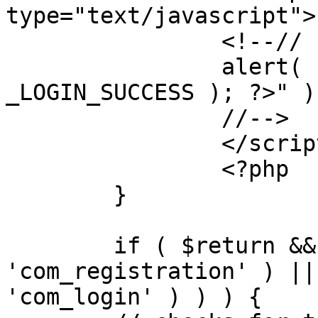
type="text/javascript">

		<!--//

		alert( "<?php echo addslashes( 
_LOGIN_SUCCESS ); ?>" );
		//-->

		</script>

		<?php

	}

	if ( $return && !( strpos( $return, 
'com_registration' ) ||
'com_login' ) ) ) {
