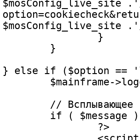
$mosConfig_live_site .'
option=cookiecheck&retu
$mosConfig_live_site .'
		}

	}

} else if ($option == '
	$mainframe->logout();

	// Всплывающее сообщение JS

	if ( $message ) {

		?>

		<script language="javascript" 