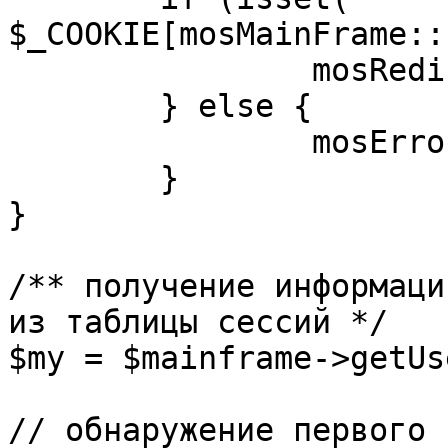
$_COOKIE[mosMainFrame::
		mosRedirect( $return );

	} else {

		mosErrorAlert( _ALERT_ENABLED );

	}

}

/** получение информаци
из таблицы сессий */

$my = $mainframe->getUs
// обнаружение первого 