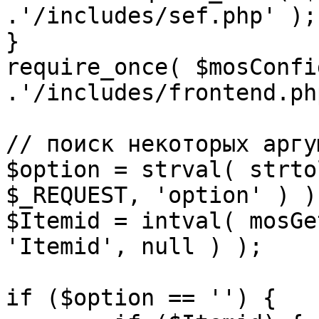
.'/includes/sef.php' );

}

require_once( $mosConfi
.'/includes/frontend.ph
// поиск некоторых аргу
$option = strval( strto
$_REQUEST, 'option' ) ) 
$Itemid = intval( mosGe
'Itemid', null ) );

if ($option == '') {
