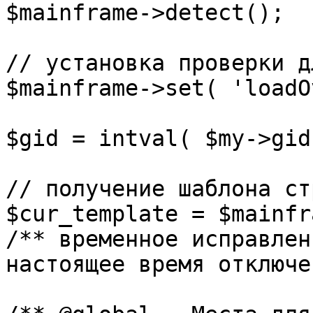
$mainframe->detect();

// установка проверки д
$mainframe->set( 'loadO
$gid = intval( $my->gid 
// получение шаблона ст
$cur_template = $mainfr
/** временное исправлен
настоящее время отключе