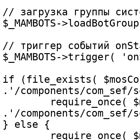
// загрузка группы сист
$_MAMBOTS->loadBotGroup
// триггер событий onSta
$_MAMBOTS->trigger( 'on
if (file_exists( $mosCo
.'/components/com_sef/s
	require_once( $mosConfig_absolute_path 
.'/components/com_sef/s
} else {

	require_once( $mosConfig_absolute_path 