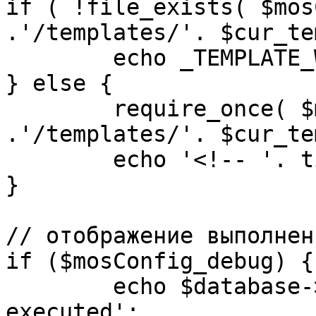
if ( !file_exists( $mos
.'/templates/'. $cur_te
	echo _TEMPLATE_WARN . $cur_template;

} else {

	require_once( $mosConfig_absolute_path 
.'/templates/'. $cur_te
	echo '<!-- '. time() .' -->';

}

// отображение выполнен
if ($mosConfig_debug) {

	echo $database->_ticker . ' queries 
executed';
