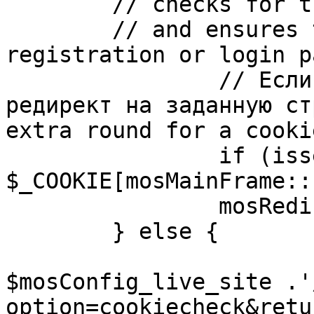
	// checks for the presence of a return url 

	// and ensures that this url is not the 
registration or login pa
		// Если sessioncookie существует, 
редирект на заданную ст
extra round for a cooki
		if (isset( 
$_COOKIE[mosMainFrame::
		mosRedirect( $return );

	} else {

			mosRedirect(
$mosConfig_live_site .'
option=cookiecheck&retu