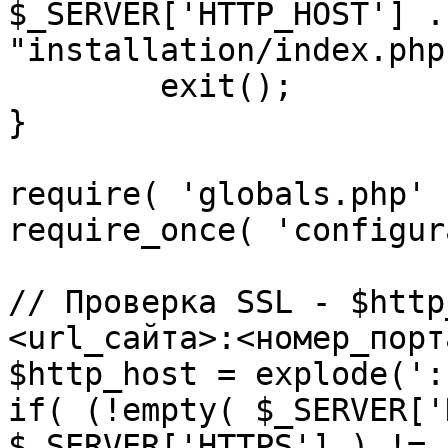
$_SERVER['HTTP_HOST'] .
"installation/index.php"
	exit();

}

require( 'globals.php' )
require_once( 'configur
// Проверка SSL - $http
<url_сайта>:<номер_порт
$http_host = explode(':
if( (!empty( $_SERVER['
$_SERVER['HTTPS'] ) != 