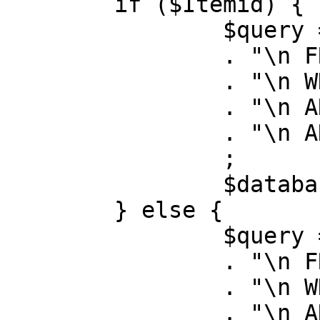
	if ($Itemid) {

		$query = "SELECT id, link"

		. "\n FROM #__menu"

		. "\n WHERE menutype = 'mainmenu'"

		. "\n AND id = " . (int) $Itemid

		. "\n AND published = 1"

		;

		$database->setQuery( $query );

	} else {

		$query = "SELECT id, link"

		. "\n FROM #__menu"

		. "\n WHERE menutype = 'mainmenu'"

		. "\n AND published = 1"
