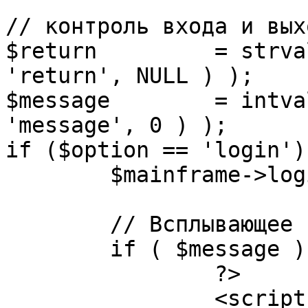
// контроль входа и вых
$return 	= strval( mosGetParam( $_REQUEST, 
'return', NULL ) );

$message 	= intval( mosGetParam( $_POST, 
'message', 0 ) );

if ($option == 'login') 
	$mainframe->login();

	// Всплывающее сообщение JS

	if ( $message ) {

		?>

		<script language="javascript" 