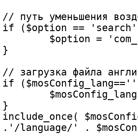
// путь уменьшения возд
if ($option == 'search')
	$option = 'com_search';

}

// загрузка файла англи
if ($mosConfig_lang=='')
	$mosConfig_lang = 'english';

}

include_once( $mosConfi
.'/language/' . $mosCon