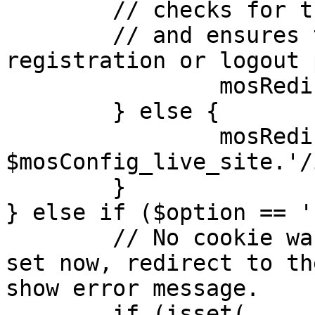
	// checks for the presence of a return url 

	// and ensures that this url is not the 
registration or logout 
		mosRedirect( $return );

	} else {

		mosRedirect( 
$mosConfig_live_site.'/
	}

} else if ($option == '
	// No cookie was set upon login. If it is 
set now, redirect to th
show error message.

	if (isset( 