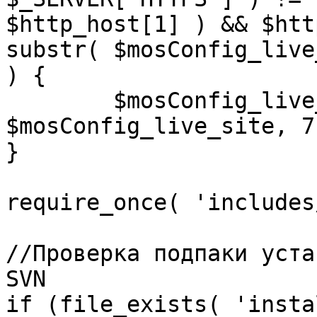
$http_host[1] ) && $htt
substr( $mosConfig_live
) {

	$mosConfig_live_site = 'https://'.substr( 
$mosConfig_live_site, 7 
}

require_once( 'includes
//Проверка подпаки уста
SVN

if (file_exists( 'insta