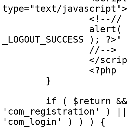
type="text/javascript">

		<!--//

		alert( "<?php echo addslashes( 
_LOGOUT_SUCCESS ); ?>" )
		//-->

		</script>

		<?php

	}

	if ( $return && !( strpos( $return, 
'com_registration' ) ||
'com_login' ) ) ) {
