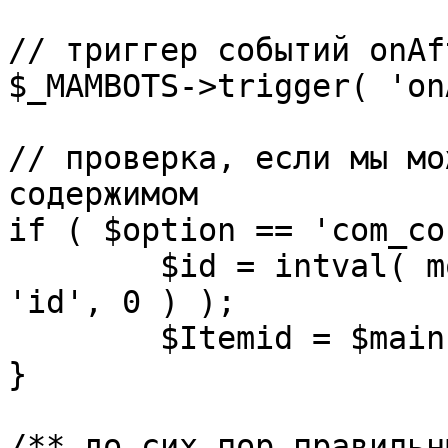
// триггер событий onAf
$_MAMBOTS->trigger( 'on
// проверка, если мы мо
содержимом

if ( $option == 'com_co
	$id = intval( mosGetParam( $_REQUEST, 
'id', 0 ) );

	$Itemid = $mainframe->getItemid( $id );

}

/** до сих пор правильн