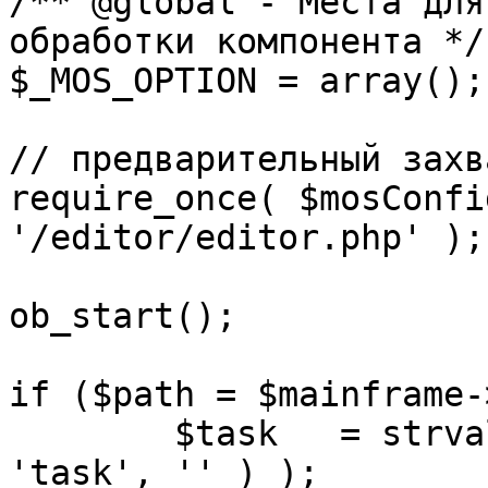
/** @global - Места для
обработки компонента */

$_MOS_OPTION = array();

// предварительный захв
require_once( $mosConfi
'/editor/editor.php' );

ob_start();		 

if ($path = $mainframe-
	$task 	= strval( mosGetParam( $_REQUEST, 
'task', '' ) );
