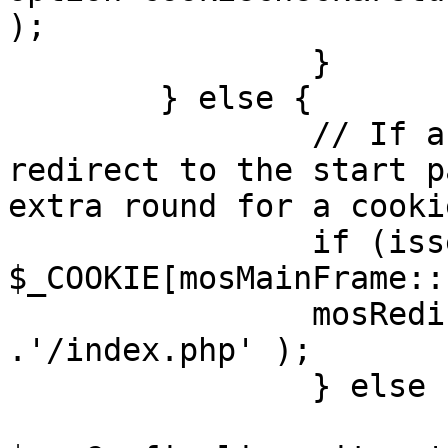
);

		}

	} else {

		// If a sessioncookie exists, 
redirect to the start p
extra round for a cooki
		if (isset( 
$_COOKIE[mosMainFrame::
		mosRedirect( $mosConfig_live_site 
.'/index.php' );

		} else {

			mosRedirect(