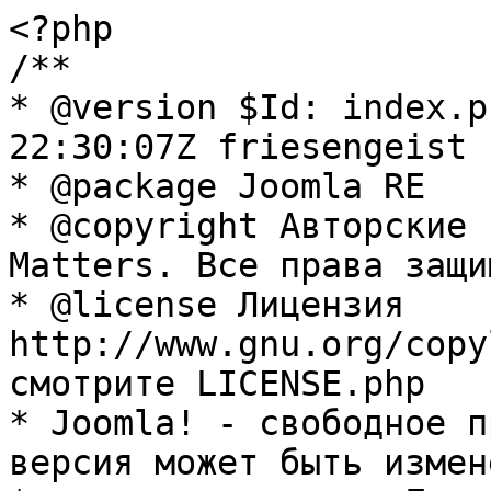
<?php

/**

* @version $Id: index.p
22:30:07Z friesengeist $
* @package Joomla RE

* @copyright Авторские 
Matters. Все права защи
* @license Лицензия 
http://www.gnu.org/copy
смотрите LICENSE.php

* Joomla! - свободное п
версия может быть измене