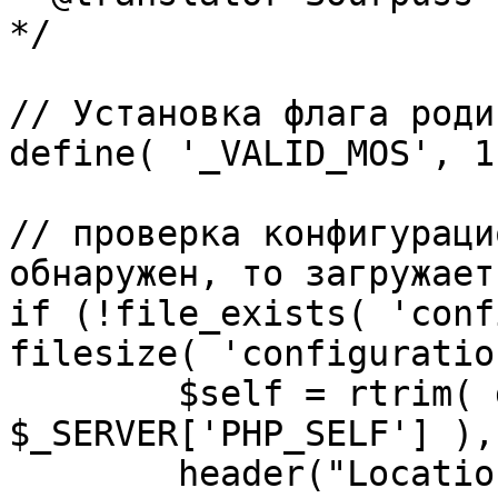
*/

// Установка флага роди
define( '_VALID_MOS', 1 
// проверка конфигураци
обнаружен, то загружает
if (!file_exists( 'conf
filesize( 'configuratio
	$self = rtrim( dirname( 
$_SERVER['PHP_SELF'] ),
	header("Location: http://" . 