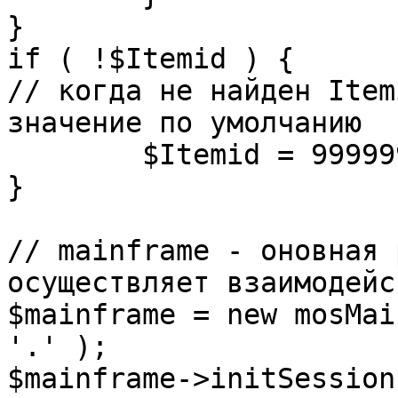
}

if ( !$Itemid ) {

// когда не найден Item
значение по умолчанию

	$Itemid = 99999999;

} 

// mainframe - оновная 
осуществляет взаимодейс
$mainframe = new mosMai
'.' );

$mainframe->initSession(