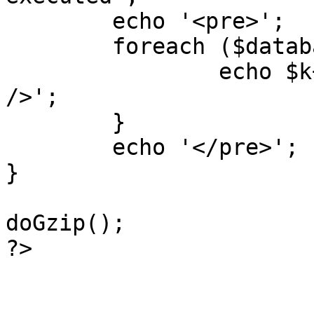
	echo '<pre>';

 	foreach ($database->_log as $k=>$sql) {

 		echo $k+1 . "\n" . $sql . '<hr 
/>';

	}

	echo '</pre>';

}

doGzip();

?>